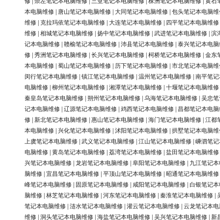
修
|
崇左笔记本电脑维修
|
三亚笔记本电脑维修
|
株洲笔记本电脑维修
|
黄石
本电脑维修
|
唐山笔记本电脑维修
|
大同笔记本电脑维修
|
包头笔记本电脑维
维修
|
克拉玛依笔记本电脑维修
|
大连笔记本电脑维修
|
四平笔记本电脑维修
维修
|
相城笔记本电脑维修
|
扬中笔记本电脑维修
|
武进笔记本电脑维修
|
滨
记本电脑维修
|
赣榆笔记本电脑维修
|
沛县笔记本电脑维修
|
泰兴笔记本电脑
修
|
秀洲笔记本电脑维修
|
长兴笔记本电脑维修
|
柯桥笔记本电脑维修
|
金东
本电脑维修
|
蜀山笔记本电脑维修
|
历下笔记本电脑维修
|
市北笔记本电脑维
闵行笔记本电脑维修
|
镇江笔记本电脑维修
|
温州笔记本电脑维修
|
南平笔记
电脑维修
|
柳州笔记本电脑维修
|
湘潭笔记本电脑维修
|
十堰笔记本电脑维修
秦皇岛笔记本电脑维修
|
朔州笔记本电脑维修
|
乌海笔记本电脑维修
|
吴忠笔
记本电脑维修
|
辽源笔记本电脑维修
|
鸡西笔记本电脑维修
|
昌都笔记本电脑
修
|
新北笔记本电脑维修
|
惠山笔记本电脑维修
|
海门笔记本电脑维修
|
江都
本电脑维修
|
兴化笔记本电脑维修
|
沭阳笔记本电脑维修
|
拱墅笔记本电脑维
上虞笔记本电脑维修
|
武义笔记本电脑维修
|
江山笔记本电脑维修
|
嵊泗笔记
电脑维修
|
黄岛笔记本电脑维修
|
荔湾笔记本电脑维修
|
盐田笔记本电脑维修
兴笔记本电脑维修
|
龙岩笔记本电脑维修
|
阜阳笔记本电脑维修
|
九江笔记本
脑维修
|
宜昌笔记本电脑维修
|
平顶山笔记本电脑维修
|
昭通笔记本电脑维修
峰笔记本电脑维修
|
固原笔记本电脑维修
|
咸阳笔记本电脑维修
|
白银笔记本
脑维修
|
林芝笔记本电脑维修
|
河东笔记本电脑维修
|
秦淮笔记本电脑维修
|
笔记本电脑维修
|
涟水笔记本电脑维修
|
灌云笔记本电脑维修
|
云龙笔记本电
维修
|
洞头笔记本电脑维修
|
海盐笔记本电脑维修
|
吴兴笔记本电脑维修
|
新