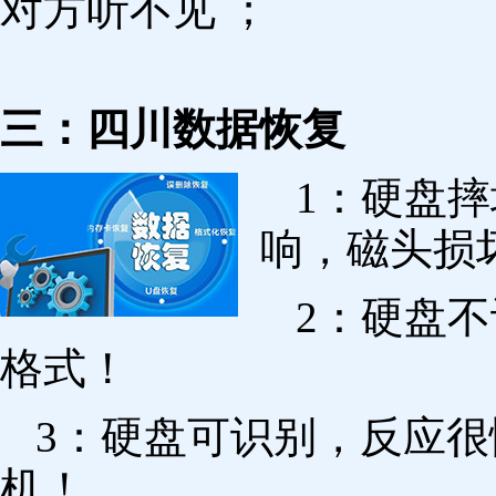
对方听不见 ；
三：四川数据恢复
1：硬盘
响，磁头损
2：硬盘
格式！
3：硬盘可识别，反应
机！