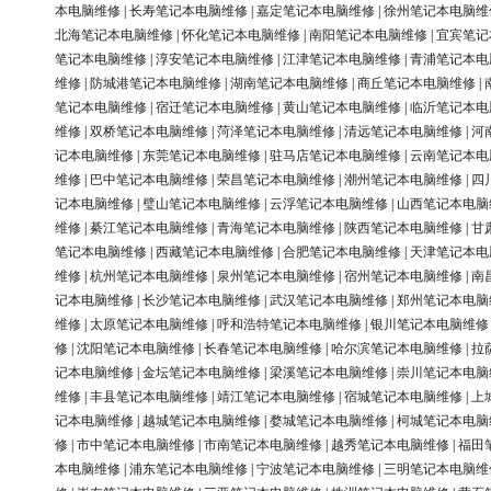
本电脑维修
|
长寿笔记本电脑维修
|
嘉定笔记本电脑维修
|
徐州笔记本电脑维
北海笔记本电脑维修
|
怀化笔记本电脑维修
|
南阳笔记本电脑维修
|
宜宾笔记
笔记本电脑维修
|
淳安笔记本电脑维修
|
江津笔记本电脑维修
|
青浦笔记本电
维修
|
防城港笔记本电脑维修
|
湖南笔记本电脑维修
|
商丘笔记本电脑维修
|
笔记本电脑维修
|
宿迁笔记本电脑维修
|
黄山笔记本电脑维修
|
临沂笔记本电
维修
|
双桥笔记本电脑维修
|
菏泽笔记本电脑维修
|
清远笔记本电脑维修
|
河
记本电脑维修
|
东莞笔记本电脑维修
|
驻马店笔记本电脑维修
|
云南笔记本电
维修
|
巴中笔记本电脑维修
|
荣昌笔记本电脑维修
|
潮州笔记本电脑维修
|
四
记本电脑维修
|
璧山笔记本电脑维修
|
云浮笔记本电脑维修
|
山西笔记本电脑
维修
|
綦江笔记本电脑维修
|
青海笔记本电脑维修
|
陕西笔记本电脑维修
|
甘
笔记本电脑维修
|
西藏笔记本电脑维修
|
合肥笔记本电脑维修
|
天津笔记本电
维修
|
杭州笔记本电脑维修
|
泉州笔记本电脑维修
|
宿州笔记本电脑维修
|
南
记本电脑维修
|
长沙笔记本电脑维修
|
武汉笔记本电脑维修
|
郑州笔记本电脑
维修
|
太原笔记本电脑维修
|
呼和浩特笔记本电脑维修
|
银川笔记本电脑维修
修
|
沈阳笔记本电脑维修
|
长春笔记本电脑维修
|
哈尔滨笔记本电脑维修
|
拉
记本电脑维修
|
金坛笔记本电脑维修
|
梁溪笔记本电脑维修
|
崇川笔记本电脑
维修
|
丰县笔记本电脑维修
|
靖江笔记本电脑维修
|
宿城笔记本电脑维修
|
上
记本电脑维修
|
越城笔记本电脑维修
|
婺城笔记本电脑维修
|
柯城笔记本电脑
修
|
市中笔记本电脑维修
|
市南笔记本电脑维修
|
越秀笔记本电脑维修
|
福田
本电脑维修
|
浦东笔记本电脑维修
|
宁波笔记本电脑维修
|
三明笔记本电脑维