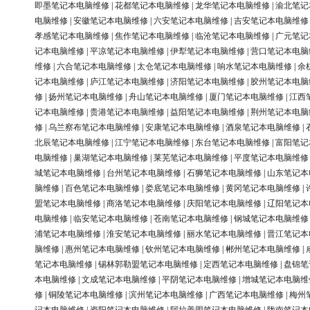
即墨笔记本电脑维修
|
花都笔记本电脑维修
|
龙华笔记本电脑维修
|
渝北笔记
电脑维修
|
安徽笔记本电脑维修
|
六安笔记本电脑维修
|
吉安笔记本电脑维修
孝感笔记本电脑维修
|
焦作笔记本电脑维修
|
临沧笔记本电脑维修
|
广元笔记
记本电脑维修
|
平凉笔记本电脑维修
|
伊犁笔记本电脑维修
|
营口笔记本电脑
维修
|
六合笔记本电脑维修
|
太仓笔记本电脑维修
|
响水笔记本电脑维修
|
余
记本电脑维修
|
庐江笔记本电脑维修
|
济阳笔记本电脑维修
|
胶州笔记本电脑
修
|
扬州笔记本电脑维修
|
舟山笔记本电脑维修
|
厦门笔记本电脑维修
|
江西
记本电脑维修
|
贵港笔记本电脑维修
|
益阳笔记本电脑维修
|
荆州笔记本电脑
修
|
乌兰察布笔记本电脑维修
|
安康笔记本电脑维修
|
酒泉笔记本电脑维修
|
北辰笔记本电脑维修
|
江宁笔记本电脑维修
|
东台笔记本电脑维修
|
富阳笔记
电脑维修
|
巢湖笔记本电脑维修
|
莱芜笔记本电脑维修
|
平度笔记本电脑维修
城笔记本电脑维修
|
台州笔记本电脑维修
|
石狮笔记本电脑维修
|
山东笔记本
脑维修
|
百色笔记本电脑维修
|
娄底笔记本电脑维修
|
黄冈笔记本电脑维修
|
盟笔记本电脑维修
|
商洛笔记本电脑维修
|
庆阳笔记本电脑维修
|
辽阳笔记本
电脑维修
|
临安笔记本电脑维修
|
苍南笔记本电脑维修
|
钢城笔记本电脑维修
浦笔记本电脑维修
|
淮安笔记本电脑维修
|
丽水笔记本电脑维修
|
晋江笔记本
脑维修
|
惠州笔记本电脑维修
|
钦州笔记本电脑维修
|
郴州笔记本电脑维修
|
笔记本电脑维修
|
锡林郭勒盟笔记本电脑维修
|
定西笔记本电脑维修
|
盘锦笔
本电脑维修
|
文成笔记本电脑维修
|
平阴笔记本电脑维修
|
增城笔记本电脑维
修
|
铜陵笔记本电脑维修
|
滨州笔记本电脑维修
|
广西笔记本电脑维修
|
梅州