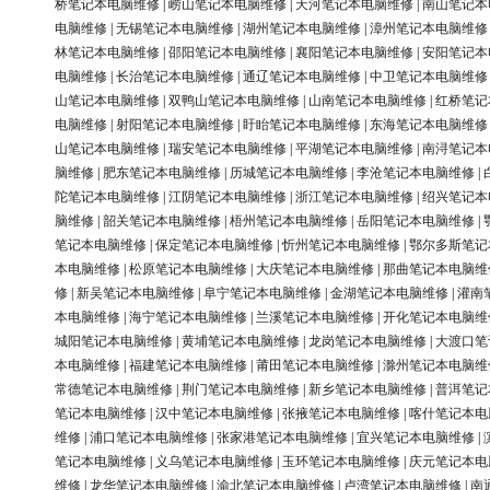
桥笔记本电脑维修
|
崂山笔记本电脑维修
|
天河笔记本电脑维修
|
南山笔记本
电脑维修
|
无锡笔记本电脑维修
|
湖州笔记本电脑维修
|
漳州笔记本电脑维修
林笔记本电脑维修
|
邵阳笔记本电脑维修
|
襄阳笔记本电脑维修
|
安阳笔记本
电脑维修
|
长治笔记本电脑维修
|
通辽笔记本电脑维修
|
中卫笔记本电脑维修
山笔记本电脑维修
|
双鸭山笔记本电脑维修
|
山南笔记本电脑维修
|
红桥笔记
电脑维修
|
射阳笔记本电脑维修
|
盱眙笔记本电脑维修
|
东海笔记本电脑维修
山笔记本电脑维修
|
瑞安笔记本电脑维修
|
平湖笔记本电脑维修
|
南浔笔记本
脑维修
|
肥东笔记本电脑维修
|
历城笔记本电脑维修
|
李沧笔记本电脑维修
|
陀笔记本电脑维修
|
江阴笔记本电脑维修
|
浙江笔记本电脑维修
|
绍兴笔记本
脑维修
|
韶关笔记本电脑维修
|
梧州笔记本电脑维修
|
岳阳笔记本电脑维修
|
笔记本电脑维修
|
保定笔记本电脑维修
|
忻州笔记本电脑维修
|
鄂尔多斯笔记
本电脑维修
|
松原笔记本电脑维修
|
大庆笔记本电脑维修
|
那曲笔记本电脑维
修
|
新吴笔记本电脑维修
|
阜宁笔记本电脑维修
|
金湖笔记本电脑维修
|
灌南
本电脑维修
|
海宁笔记本电脑维修
|
兰溪笔记本电脑维修
|
开化笔记本电脑维
城阳笔记本电脑维修
|
黄埔笔记本电脑维修
|
龙岗笔记本电脑维修
|
大渡口笔
本电脑维修
|
福建笔记本电脑维修
|
莆田笔记本电脑维修
|
滁州笔记本电脑维
常德笔记本电脑维修
|
荆门笔记本电脑维修
|
新乡笔记本电脑维修
|
普洱笔记
笔记本电脑维修
|
汉中笔记本电脑维修
|
张掖笔记本电脑维修
|
喀什笔记本电
维修
|
浦口笔记本电脑维修
|
张家港笔记本电脑维修
|
宜兴笔记本电脑维修
|
笔记本电脑维修
|
义乌笔记本电脑维修
|
玉环笔记本电脑维修
|
庆元笔记本电
维修
|
龙华笔记本电脑维修
|
渝北笔记本电脑维修
|
卢湾笔记本电脑维修
|
南