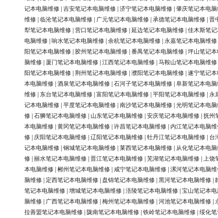
记本电脑维修
|
吉安笔记本电脑维修
|
济宁笔记本电脑维修
|
肇庆笔记本电脑
维修
|
临沧笔记本电脑维修
|
广元笔记本电脑维修
|
承德笔记本电脑维修
|
晋
犁笔记本电脑维修
|
营口笔记本电脑维修
|
延边笔记本电脑维修
|
佳木斯笔记
电脑维修
|
响水笔记本电脑维修
|
余杭笔记本电脑维修
|
永嘉笔记本电脑维修
阳笔记本电脑维修
|
胶州笔记本电脑维修
|
番禺笔记本电脑维修
|
坪山笔记本
脑维修
|
厦门笔记本电脑维修
|
江西笔记本电脑维修
|
马鞍山笔记本电脑维修
阳笔记本电脑维修
|
荆州笔记本电脑维修
|
濮阳笔记本电脑维修
|
遂宁笔记本
本电脑维修
|
酒泉笔记本电脑维修
|
石河子笔记本电脑维修
|
阜新笔记本电脑
维修
|
东台笔记本电脑维修
|
富阳笔记本电脑维修
|
平阳笔记本电脑维修
|
永
记本电脑维修
|
平度笔记本电脑维修
|
南沙笔记本电脑维修
|
光明笔记本电脑
修
|
石狮笔记本电脑维修
|
山东笔记本电脑维修
|
安庆笔记本电脑维修
|
抚州
本电脑维修
|
黄冈笔记本电脑维修
|
许昌笔记本电脑维修
|
内江笔记本电脑维
修
|
庆阳笔记本电脑维修
|
辽阳笔记本电脑维修
|
牡丹江笔记本电脑维修
|
台
记本电脑维修
|
钢城笔记本电脑维修
|
莱西笔记本电脑维修
|
从化笔记本电脑
修
|
丽水笔记本电脑维修
|
晋江笔记本电脑维修
|
芜湖笔记本电脑维修
|
上饶
本电脑维修
|
郴州笔记本电脑维修
|
咸宁笔记本电脑维修
|
漯河笔记本电脑维
脑维修
|
定西笔记本电脑维修
|
盘锦笔记本电脑维修
|
黑河笔记本电脑维修
|
笔记本电脑维修
|
增城笔记本电脑维修
|
涪陵笔记本电脑维修
|
宝山笔记本电
脑维修
|
广西笔记本电脑维修
|
梅州笔记本电脑维修
|
河池笔记本电脑维修
|
拉善盟笔记本电脑维修
|
陇南笔记本电脑维修
|
铁岭笔记本电脑维修
|
绥化笔