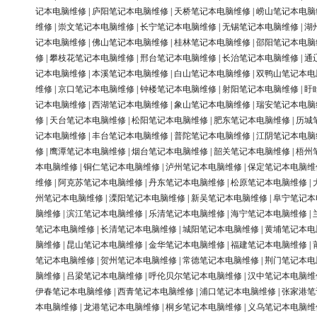
记本电脑维修
|
庐阳笔记本电脑维修
|
天桥笔记本电脑维修
|
崂山笔记本电脑
维修
|
崇文笔记本电脑维修
|
长宁笔记本电脑维修
|
无锡笔记本电脑维修
|
湖
记本电脑维修
|
佛山笔记本电脑维修
|
桂林笔记本电脑维修
|
邵阳笔记本电脑
修
|
攀枝花笔记本电脑维修
|
邢台笔记本电脑维修
|
长治笔记本电脑维修
|
通
记本电脑维修
|
本溪笔记本电脑维修
|
白山笔记本电脑维修
|
双鸭山笔记本电
维修
|
京口笔记本电脑维修
|
钟楼笔记本电脑维修
|
射阳笔记本电脑维修
|
盱
记本电脑维修
|
西湖笔记本电脑维修
|
象山笔记本电脑维修
|
瑞安笔记本电脑
修
|
天台笔记本电脑维修
|
松阳笔记本电脑维修
|
肥东笔记本电脑维修
|
历城
记本电脑维修
|
丰台笔记本电脑维修
|
普陀笔记本电脑维修
|
江阴笔记本电脑
修
|
鹰潭笔记本电脑维修
|
烟台笔记本电脑维修
|
韶关笔记本电脑维修
|
梧州
本电脑维修
|
铜仁笔记本电脑维修
|
泸州笔记本电脑维修
|
保定笔记本电脑维
维修
|
阿克苏笔记本电脑维修
|
丹东笔记本电脑维修
|
松原笔记本电脑维修
|
州笔记本电脑维修
|
溧阳笔记本电脑维修
|
新吴笔记本电脑维修
|
阜宁笔记本
脑维修
|
滨江笔记本电脑维修
|
乐清笔记本电脑维修
|
海宁笔记本电脑维修
|
笔记本电脑维修
|
长清笔记本电脑维修
|
城阳笔记本电脑维修
|
黄埔笔记本电
脑维修
|
昆山笔记本电脑维修
|
金华笔记本电脑维修
|
福建笔记本电脑维修
|
笔记本电脑维修
|
贺州笔记本电脑维修
|
常德笔记本电脑维修
|
荆门笔记本电
脑维修
|
吕梁笔记本电脑维修
|
呼伦贝尔笔记本电脑维修
|
汉中笔记本电脑维
伊春笔记本电脑维修
|
西青笔记本电脑维修
|
浦口笔记本电脑维修
|
张家港笔
本电脑维修
|
龙港笔记本电脑维修
|
桐乡笔记本电脑维修
|
义乌笔记本电脑维