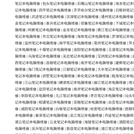
笔记本电脑维修
|
包头笔记本电脑维修
|
石嘴山笔记本电脑维修
|
海东笔记本
记本电脑维修
|
四平笔记本电脑维修
|
齐齐哈尔笔记本电脑维修
|
日喀则笔记
电脑维修
|
武进笔记本电脑维修
|
滨湖笔记本电脑维修
|
通州笔记本电脑维修
县笔记本电脑维修
|
泰兴笔记本电脑维修
|
宿豫笔记本电脑维修
|
下城笔记本
脑维修
|
柯桥笔记本电脑维修
|
金东笔记本电脑维修
|
衢江笔记本电脑维修
|
笔记本电脑维修
|
市北笔记本电脑维修
|
海珠笔记本电脑维修
|
罗湖笔记本电
维修
|
温州笔记本电脑维修
|
南平笔记本电脑维修
|
亳州笔记本电脑维修
|
萍
记本电脑维修
|
十堰笔记本电脑维修
|
洛阳笔记本电脑维修
|
玉溪笔记本电脑
脑维修
|
乌海笔记本电脑维修
|
吴忠笔记本电脑维修
|
宝鸡笔记本电脑维修
|
西笔记本电脑维修
|
昌都笔记本电脑维修
|
南开笔记本电脑维修
|
建邺笔记本
脑维修
|
海门笔记本电脑维修
|
江都笔记本电脑维修
|
大丰笔记本电脑维修
|
笔记本电脑维修
|
拱墅笔记本电脑维修
|
奉化笔记本电脑维修
|
瓯海笔记本电
维修
|
江山笔记本电脑维修
|
嵊泗笔记本电脑维修
|
椒江笔记本电脑维修
|
缙
记本电脑维修
|
盐田笔记本电脑维修
|
南岸笔记本电脑维修
|
海定笔记本电脑
修
|
阜阳笔记本电脑维修
|
九江笔记本电脑维修
|
枣庄笔记本电脑维修
|
汕头
记本电脑维修
|
昭通笔记本电脑维修
|
安顺笔记本电脑维修
|
自贡笔记本电脑
修
|
咸阳笔记本电脑维修
|
白银笔记本电脑维修
|
哈密笔记本电脑维修
|
抚顺
本电脑维修
|
秦淮笔记本电脑维修
|
吴江笔记本电脑维修
|
丹徒笔记本电脑维
灌云笔记本电脑维修
|
云龙笔记本电脑维修
|
海陵笔记本电脑维修
|
泗阳笔记
电脑维修
|
吴兴笔记本电脑维修
|
新昌笔记本电脑维修
|
浦江笔记本电脑维修