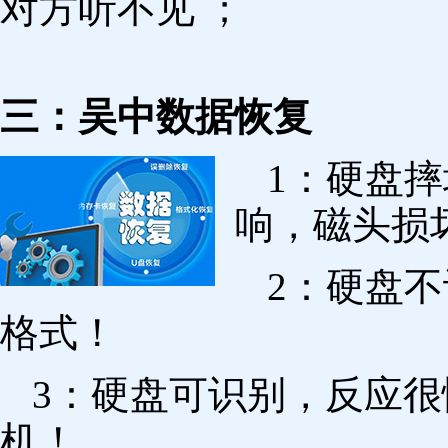
对方听不见 ；
三：吴中数据恢复
1：硬盘
响，磁头损
2：硬盘
格式！
3：硬盘可识别，反应
机！