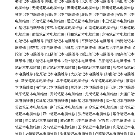
桥笔记本电脑维修
|
崂山笔记本电脑维修
|
天河笔记本电脑维修
|
南山笔记本
电脑维修
|
无锡笔记本电脑维修
|
湖州笔记本电脑维修
|
漳州笔记本电脑维修
林笔记本电脑维修
|
邵阳笔记本电脑维修
|
襄阳笔记本电脑维修
|
安阳笔记本
电脑维修
|
长治笔记本电脑维修
|
通辽笔记本电脑维修
|
中卫笔记本电脑维修
山笔记本电脑维修
|
双鸭山笔记本电脑维修
|
山南笔记本电脑维修
|
红桥笔记
电脑维修
|
射阳笔记本电脑维修
|
盱眙笔记本电脑维修
|
东海笔记本电脑维修
山笔记本电脑维修
|
瑞安笔记本电脑维修
|
平湖笔记本电脑维修
|
南浔笔记本
脑维修
|
肥东笔记本电脑维修
|
历城笔记本电脑维修
|
李沧笔记本电脑维修
|
陀笔记本电脑维修
|
江阴笔记本电脑维修
|
浙江笔记本电脑维修
|
绍兴笔记本
脑维修
|
韶关笔记本电脑维修
|
梧州笔记本电脑维修
|
岳阳笔记本电脑维修
|
笔记本电脑维修
|
保定笔记本电脑维修
|
忻州笔记本电脑维修
|
鄂尔多斯笔记
本电脑维修
|
松原笔记本电脑维修
|
大庆笔记本电脑维修
|
那曲笔记本电脑维
修
|
新吴笔记本电脑维修
|
阜宁笔记本电脑维修
|
金湖笔记本电脑维修
|
灌南
本电脑维修
|
海宁笔记本电脑维修
|
兰溪笔记本电脑维修
|
开化笔记本电脑维
城阳笔记本电脑维修
|
黄埔笔记本电脑维修
|
龙岗笔记本电脑维修
|
大渡口笔
本电脑维修
|
福建笔记本电脑维修
|
莆田笔记本电脑维修
|
滁州笔记本电脑维
常德笔记本电脑维修
|
荆门笔记本电脑维修
|
新乡笔记本电脑维修
|
普洱笔记
笔记本电脑维修
|
汉中笔记本电脑维修
|
张掖笔记本电脑维修
|
喀什笔记本电
维修
|
浦口笔记本电脑维修
|
张家港笔记本电脑维修
|
宜兴笔记本电脑维修
|
笔记本电脑维修
|
义乌笔记本电脑维修
|
玉环笔记本电脑维修
|
庆元笔记本电
维修
|
龙华笔记本电脑维修
|
渝北笔记本电脑维修
|
卢湾笔记本电脑维修
|
南