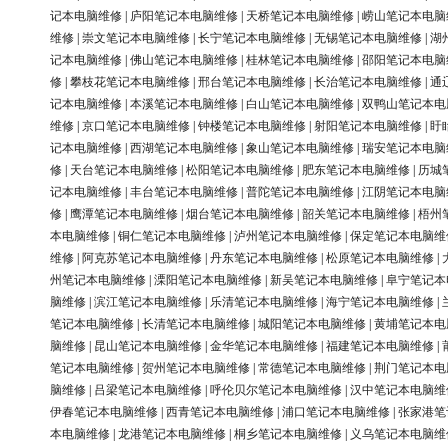
记本电脑维修
|
庐阳笔记本电脑维修
|
天桥笔记本电脑维修
|
崂山笔记本电脑
维修
|
崇文笔记本电脑维修
|
长宁笔记本电脑维修
|
无锡笔记本电脑维修
|
湖
记本电脑维修
|
佛山笔记本电脑维修
|
桂林笔记本电脑维修
|
邵阳笔记本电脑
修
|
攀枝花笔记本电脑维修
|
邢台笔记本电脑维修
|
长治笔记本电脑维修
|
通
记本电脑维修
|
本溪笔记本电脑维修
|
白山笔记本电脑维修
|
双鸭山笔记本电
维修
|
京口笔记本电脑维修
|
钟楼笔记本电脑维修
|
射阳笔记本电脑维修
|
盱
记本电脑维修
|
西湖笔记本电脑维修
|
象山笔记本电脑维修
|
瑞安笔记本电脑
修
|
天台笔记本电脑维修
|
松阳笔记本电脑维修
|
肥东笔记本电脑维修
|
历城
记本电脑维修
|
丰台笔记本电脑维修
|
普陀笔记本电脑维修
|
江阴笔记本电脑
修
|
鹰潭笔记本电脑维修
|
烟台笔记本电脑维修
|
韶关笔记本电脑维修
|
梧州
本电脑维修
|
铜仁笔记本电脑维修
|
泸州笔记本电脑维修
|
保定笔记本电脑维
维修
|
阿克苏笔记本电脑维修
|
丹东笔记本电脑维修
|
松原笔记本电脑维修
|
州笔记本电脑维修
|
溧阳笔记本电脑维修
|
新吴笔记本电脑维修
|
阜宁笔记本
脑维修
|
滨江笔记本电脑维修
|
乐清笔记本电脑维修
|
海宁笔记本电脑维修
|
笔记本电脑维修
|
长清笔记本电脑维修
|
城阳笔记本电脑维修
|
黄埔笔记本电
脑维修
|
昆山笔记本电脑维修
|
金华笔记本电脑维修
|
福建笔记本电脑维修
|
笔记本电脑维修
|
贺州笔记本电脑维修
|
常德笔记本电脑维修
|
荆门笔记本电
脑维修
|
吕梁笔记本电脑维修
|
呼伦贝尔笔记本电脑维修
|
汉中笔记本电脑维
伊春笔记本电脑维修
|
西青笔记本电脑维修
|
浦口笔记本电脑维修
|
张家港笔
本电脑维修
|
龙港笔记本电脑维修
|
桐乡笔记本电脑维修
|
义乌笔记本电脑维