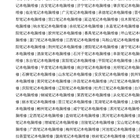
记本电脑维修
|
吉安笔记本电脑维修
|
济宁笔记本电脑维修
|
肇庆笔记本电脑
维修
|
临沧笔记本电脑维修
|
广元笔记本电脑维修
|
承德笔记本电脑维修
|
晋
犁笔记本电脑维修
|
营口笔记本电脑维修
|
延边笔记本电脑维修
|
佳木斯笔记
电脑维修
|
响水笔记本电脑维修
|
余杭笔记本电脑维修
|
永嘉笔记本电脑维修
阳笔记本电脑维修
|
胶州笔记本电脑维修
|
番禺笔记本电脑维修
|
坪山笔记本
脑维修
|
厦门笔记本电脑维修
|
江西笔记本电脑维修
|
马鞍山笔记本电脑维修
阳笔记本电脑维修
|
荆州笔记本电脑维修
|
濮阳笔记本电脑维修
|
遂宁笔记本
本电脑维修
|
酒泉笔记本电脑维修
|
石河子笔记本电脑维修
|
阜新笔记本电脑
维修
|
东台笔记本电脑维修
|
富阳笔记本电脑维修
|
平阳笔记本电脑维修
|
永
记本电脑维修
|
平度笔记本电脑维修
|
南沙笔记本电脑维修
|
光明笔记本电脑
修
|
石狮笔记本电脑维修
|
山东笔记本电脑维修
|
安庆笔记本电脑维修
|
抚州
本电脑维修
|
黄冈笔记本电脑维修
|
许昌笔记本电脑维修
|
内江笔记本电脑维
修
|
庆阳笔记本电脑维修
|
辽阳笔记本电脑维修
|
牡丹江笔记本电脑维修
|
台
记本电脑维修
|
钢城笔记本电脑维修
|
莱西笔记本电脑维修
|
从化笔记本电脑
修
|
丽水笔记本电脑维修
|
晋江笔记本电脑维修
|
芜湖笔记本电脑维修
|
上饶
本电脑维修
|
郴州笔记本电脑维修
|
咸宁笔记本电脑维修
|
漯河笔记本电脑维
脑维修
|
定西笔记本电脑维修
|
盘锦笔记本电脑维修
|
黑河笔记本电脑维修
|
笔记本电脑维修
|
增城笔记本电脑维修
|
涪陵笔记本电脑维修
|
宝山笔记本电
脑维修
|
广西笔记本电脑维修
|
梅州笔记本电脑维修
|
河池笔记本电脑维修
|
拉善盟笔记本电脑维修
|
陇南笔记本电脑维修
|
铁岭笔记本电脑维修
|
绥化笔