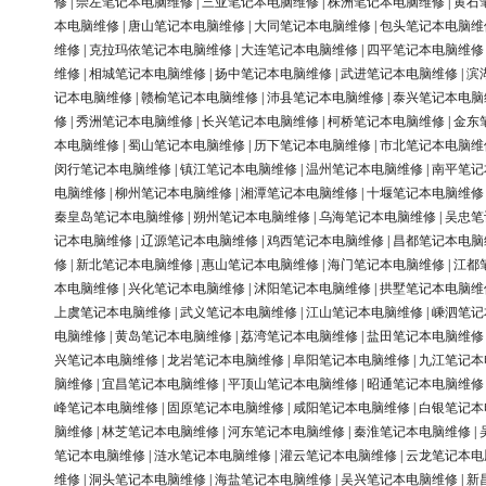
修
|
崇左笔记本电脑维修
|
三亚笔记本电脑维修
|
株洲笔记本电脑维修
|
黄石
本电脑维修
|
唐山笔记本电脑维修
|
大同笔记本电脑维修
|
包头笔记本电脑维
维修
|
克拉玛依笔记本电脑维修
|
大连笔记本电脑维修
|
四平笔记本电脑维修
维修
|
相城笔记本电脑维修
|
扬中笔记本电脑维修
|
武进笔记本电脑维修
|
滨
记本电脑维修
|
赣榆笔记本电脑维修
|
沛县笔记本电脑维修
|
泰兴笔记本电脑
修
|
秀洲笔记本电脑维修
|
长兴笔记本电脑维修
|
柯桥笔记本电脑维修
|
金东
本电脑维修
|
蜀山笔记本电脑维修
|
历下笔记本电脑维修
|
市北笔记本电脑维
闵行笔记本电脑维修
|
镇江笔记本电脑维修
|
温州笔记本电脑维修
|
南平笔记
电脑维修
|
柳州笔记本电脑维修
|
湘潭笔记本电脑维修
|
十堰笔记本电脑维修
秦皇岛笔记本电脑维修
|
朔州笔记本电脑维修
|
乌海笔记本电脑维修
|
吴忠笔
记本电脑维修
|
辽源笔记本电脑维修
|
鸡西笔记本电脑维修
|
昌都笔记本电脑
修
|
新北笔记本电脑维修
|
惠山笔记本电脑维修
|
海门笔记本电脑维修
|
江都
本电脑维修
|
兴化笔记本电脑维修
|
沭阳笔记本电脑维修
|
拱墅笔记本电脑维
上虞笔记本电脑维修
|
武义笔记本电脑维修
|
江山笔记本电脑维修
|
嵊泗笔记
电脑维修
|
黄岛笔记本电脑维修
|
荔湾笔记本电脑维修
|
盐田笔记本电脑维修
兴笔记本电脑维修
|
龙岩笔记本电脑维修
|
阜阳笔记本电脑维修
|
九江笔记本
脑维修
|
宜昌笔记本电脑维修
|
平顶山笔记本电脑维修
|
昭通笔记本电脑维修
峰笔记本电脑维修
|
固原笔记本电脑维修
|
咸阳笔记本电脑维修
|
白银笔记本
脑维修
|
林芝笔记本电脑维修
|
河东笔记本电脑维修
|
秦淮笔记本电脑维修
|
笔记本电脑维修
|
涟水笔记本电脑维修
|
灌云笔记本电脑维修
|
云龙笔记本电
维修
|
洞头笔记本电脑维修
|
海盐笔记本电脑维修
|
吴兴笔记本电脑维修
|
新