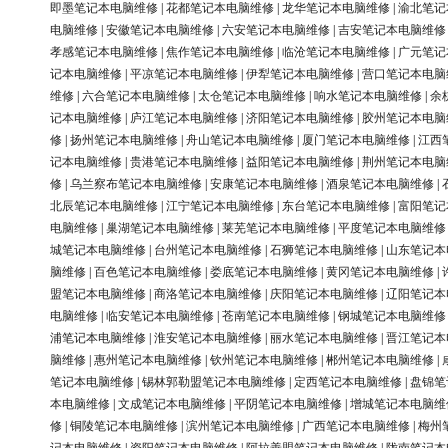
即墨笔记本电脑维修
|
花都笔记本电脑维修
|
龙华笔记本电脑维修
|
渝北笔记
电脑维修
|
安徽笔记本电脑维修
|
六安笔记本电脑维修
|
吉安笔记本电脑维修
孝感笔记本电脑维修
|
焦作笔记本电脑维修
|
临沧笔记本电脑维修
|
广元笔记
记本电脑维修
|
平凉笔记本电脑维修
|
伊犁笔记本电脑维修
|
营口笔记本电脑
维修
|
六合笔记本电脑维修
|
太仓笔记本电脑维修
|
响水笔记本电脑维修
|
余
记本电脑维修
|
庐江笔记本电脑维修
|
济阳笔记本电脑维修
|
胶州笔记本电脑
修
|
扬州笔记本电脑维修
|
舟山笔记本电脑维修
|
厦门笔记本电脑维修
|
江西
记本电脑维修
|
贵港笔记本电脑维修
|
益阳笔记本电脑维修
|
荆州笔记本电脑
修
|
乌兰察布笔记本电脑维修
|
安康笔记本电脑维修
|
酒泉笔记本电脑维修
|
北辰笔记本电脑维修
|
江宁笔记本电脑维修
|
东台笔记本电脑维修
|
富阳笔记
电脑维修
|
巢湖笔记本电脑维修
|
莱芜笔记本电脑维修
|
平度笔记本电脑维修
城笔记本电脑维修
|
台州笔记本电脑维修
|
石狮笔记本电脑维修
|
山东笔记本
脑维修
|
百色笔记本电脑维修
|
娄底笔记本电脑维修
|
黄冈笔记本电脑维修
|
盟笔记本电脑维修
|
商洛笔记本电脑维修
|
庆阳笔记本电脑维修
|
辽阳笔记本
电脑维修
|
临安笔记本电脑维修
|
苍南笔记本电脑维修
|
钢城笔记本电脑维修
浦笔记本电脑维修
|
淮安笔记本电脑维修
|
丽水笔记本电脑维修
|
晋江笔记本
脑维修
|
惠州笔记本电脑维修
|
钦州笔记本电脑维修
|
郴州笔记本电脑维修
|
笔记本电脑维修
|
锡林郭勒盟笔记本电脑维修
|
定西笔记本电脑维修
|
盘锦笔
本电脑维修
|
文成笔记本电脑维修
|
平阴笔记本电脑维修
|
增城笔记本电脑维
修
|
铜陵笔记本电脑维修
|
滨州笔记本电脑维修
|
广西笔记本电脑维修
|
梅州