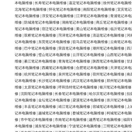
本电脑维修
|
长寿笔记本电脑维修
|
嘉定笔记本电脑维修
|
徐州笔记本电脑维
北海笔记本电脑维修
|
怀化笔记本电脑维修
|
南阳笔记本电脑维修
|
宜宾笔记
笔记本电脑维修
|
淳安笔记本电脑维修
|
江津笔记本电脑维修
|
青浦笔记本电
维修
|
防城港笔记本电脑维修
|
湖南笔记本电脑维修
|
商丘笔记本电脑维修
|
笔记本电脑维修
|
宿迁笔记本电脑维修
|
黄山笔记本电脑维修
|
临沂笔记本电
维修
|
双桥笔记本电脑维修
|
菏泽笔记本电脑维修
|
清远笔记本电脑维修
|
河
记本电脑维修
|
东莞笔记本电脑维修
|
驻马店笔记本电脑维修
|
云南笔记本电
维修
|
巴中笔记本电脑维修
|
荣昌笔记本电脑维修
|
潮州笔记本电脑维修
|
四
记本电脑维修
|
璧山笔记本电脑维修
|
云浮笔记本电脑维修
|
山西笔记本电脑
维修
|
綦江笔记本电脑维修
|
青海笔记本电脑维修
|
陕西笔记本电脑维修
|
甘
笔记本电脑维修
|
西藏笔记本电脑维修
|
合肥笔记本电脑维修
|
天津笔记本电
维修
|
杭州笔记本电脑维修
|
泉州笔记本电脑维修
|
宿州笔记本电脑维修
|
南
记本电脑维修
|
长沙笔记本电脑维修
|
武汉笔记本电脑维修
|
郑州笔记本电脑
维修
|
太原笔记本电脑维修
|
呼和浩特笔记本电脑维修
|
银川笔记本电脑维修
修
|
沈阳笔记本电脑维修
|
长春笔记本电脑维修
|
哈尔滨笔记本电脑维修
|
拉
记本电脑维修
|
金坛笔记本电脑维修
|
梁溪笔记本电脑维修
|
崇川笔记本电脑
维修
|
丰县笔记本电脑维修
|
靖江笔记本电脑维修
|
宿城笔记本电脑维修
|
上
记本电脑维修
|
越城笔记本电脑维修
|
婺城笔记本电脑维修
|
柯城笔记本电脑
修
|
市中笔记本电脑维修
|
市南笔记本电脑维修
|
越秀笔记本电脑维修
|
福田
本电脑维修
|
浦东笔记本电脑维修
|
宁波笔记本电脑维修
|
三明笔记本电脑维