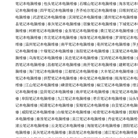
笔记本电脑维修
|
包头笔记本电脑维修
|
石嘴山笔记本电脑维修
|
海东笔记本
记本电脑维修
|
四平笔记本电脑维修
|
齐齐哈尔笔记本电脑维修
|
日喀则笔记
电脑维修
|
武进笔记本电脑维修
|
滨湖笔记本电脑维修
|
通州笔记本电脑维修
县笔记本电脑维修
|
泰兴笔记本电脑维修
|
宿豫笔记本电脑维修
|
下城笔记本
脑维修
|
柯桥笔记本电脑维修
|
金东笔记本电脑维修
|
衢江笔记本电脑维修
|
笔记本电脑维修
|
市北笔记本电脑维修
|
海珠笔记本电脑维修
|
罗湖笔记本电
维修
|
温州笔记本电脑维修
|
南平笔记本电脑维修
|
亳州笔记本电脑维修
|
萍
记本电脑维修
|
十堰笔记本电脑维修
|
洛阳笔记本电脑维修
|
玉溪笔记本电脑
脑维修
|
乌海笔记本电脑维修
|
吴忠笔记本电脑维修
|
宝鸡笔记本电脑维修
|
西笔记本电脑维修
|
昌都笔记本电脑维修
|
南开笔记本电脑维修
|
建邺笔记本
脑维修
|
海门笔记本电脑维修
|
江都笔记本电脑维修
|
大丰笔记本电脑维修
|
笔记本电脑维修
|
拱墅笔记本电脑维修
|
奉化笔记本电脑维修
|
瓯海笔记本电
维修
|
江山笔记本电脑维修
|
嵊泗笔记本电脑维修
|
椒江笔记本电脑维修
|
缙
记本电脑维修
|
盐田笔记本电脑维修
|
南岸笔记本电脑维修
|
海定笔记本电脑
修
|
阜阳笔记本电脑维修
|
九江笔记本电脑维修
|
枣庄笔记本电脑维修
|
汕头
记本电脑维修
|
昭通笔记本电脑维修
|
安顺笔记本电脑维修
|
自贡笔记本电脑
修
|
咸阳笔记本电脑维修
|
白银笔记本电脑维修
|
哈密笔记本电脑维修
|
抚顺
本电脑维修
|
秦淮笔记本电脑维修
|
吴江笔记本电脑维修
|
丹徒笔记本电脑维
灌云笔记本电脑维修
|
云龙笔记本电脑维修
|
海陵笔记本电脑维修
|
泗阳笔记
电脑维修
|
吴兴笔记本电脑维修
|
新昌笔记本电脑维修
|
浦江笔记本电脑维修