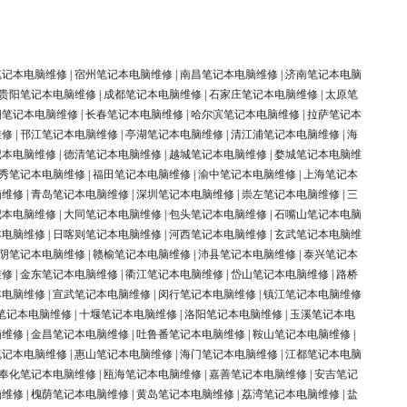
笔记本电脑维修
|
宿州笔记本电脑维修
|
南昌笔记本电脑维修
|
济南笔记本电脑
贵阳笔记本电脑维修
|
成都笔记本电脑维修
|
石家庄笔记本电脑维修
|
太原笔
阳笔记本电脑维修
|
长春笔记本电脑维修
|
哈尔滨笔记本电脑维修
|
拉萨笔记本
维修
|
邗江笔记本电脑维修
|
亭湖笔记本电脑维修
|
清江浦笔记本电脑维修
|
海
记本电脑维修
|
德清笔记本电脑维修
|
越城笔记本电脑维修
|
婺城笔记本电脑维
秀笔记本电脑维修
|
福田笔记本电脑维修
|
渝中笔记本电脑维修
|
上海笔记本
脑维修
|
青岛笔记本电脑维修
|
深圳笔记本电脑维修
|
崇左笔记本电脑维修
|
三
记本电脑维修
|
大同笔记本电脑维修
|
包头笔记本电脑维修
|
石嘴山笔记本电脑
本电脑维修
|
日喀则笔记本电脑维修
|
河西笔记本电脑维修
|
玄武笔记本电脑维
阴笔记本电脑维修
|
赣榆笔记本电脑维修
|
沛县笔记本电脑维修
|
泰兴笔记本
维修
|
金东笔记本电脑维修
|
衢江笔记本电脑维修
|
岱山笔记本电脑维修
|
路桥
本电脑维修
|
宣武笔记本电脑维修
|
闵行笔记本电脑维修
|
镇江笔记本电脑维修
笔记本电脑维修
|
十堰笔记本电脑维修
|
洛阳笔记本电脑维修
|
玉溪笔记本电
脑维修
|
金昌笔记本电脑维修
|
吐鲁番笔记本电脑维修
|
鞍山笔记本电脑维修
|
笔记本电脑维修
|
惠山笔记本电脑维修
|
海门笔记本电脑维修
|
江都笔记本电脑
奉化笔记本电脑维修
|
瓯海笔记本电脑维修
|
嘉善笔记本电脑维修
|
安吉笔记
脑维修
|
槐荫笔记本电脑维修
|
黄岛笔记本电脑维修
|
荔湾笔记本电脑维修
|
盐