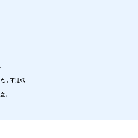
。
墨点，不进纸。
墨盒。