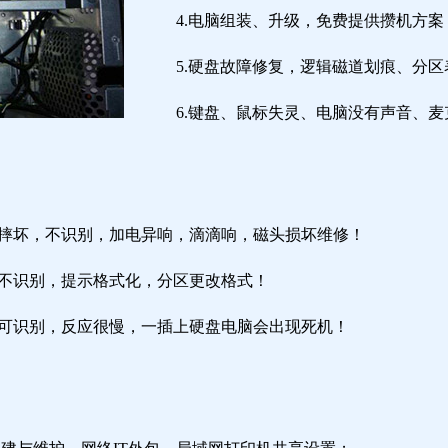
4.电脑组装、升级，免费提供攒机方案
5.硬盘故障修复，逻辑磁道划痕、分
6.键盘、鼠标失灵、电脑没有声音、麦
盘摔坏，不识别，加电异响，滴滴响，磁头损坏维修！
盘不识别，提示格式化，分区更改格式！
盘可识别，反应很慢，一插上硬盘电脑会出现死机！