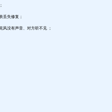
；
区表丢失修复；
克风没有声音、对方听不见 ；