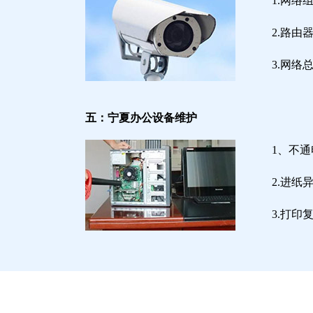
1.网络
2.路
3.网
五：宁夏办公设备维护
1、不
2.进
3.打