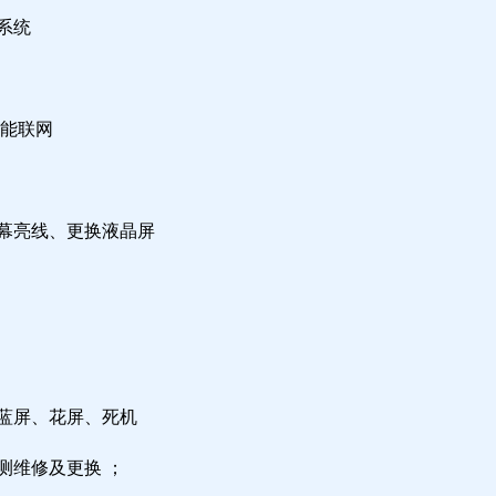
系统
不能联网
屏幕亮线、更换液晶屏
，蓝屏、花屏、死机
测维修及更换 ；