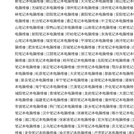
桥笔记本电脑维修
|
崂山笔记本电脑维修
|
天河笔记本电脑维修
|
南山笔记本
电脑维修
|
无锡笔记本电脑维修
|
湖州笔记本电脑维修
|
漳州笔记本电脑维修
林笔记本电脑维修
|
邵阳笔记本电脑维修
|
襄阳笔记本电脑维修
|
安阳笔记本
电脑维修
|
长治笔记本电脑维修
|
通辽笔记本电脑维修
|
中卫笔记本电脑维修
山笔记本电脑维修
|
双鸭山笔记本电脑维修
|
山南笔记本电脑维修
|
红桥笔记
电脑维修
|
射阳笔记本电脑维修
|
盱眙笔记本电脑维修
|
东海笔记本电脑维修
山笔记本电脑维修
|
瑞安笔记本电脑维修
|
平湖笔记本电脑维修
|
南浔笔记本
脑维修
|
肥东笔记本电脑维修
|
历城笔记本电脑维修
|
李沧笔记本电脑维修
|
陀笔记本电脑维修
|
江阴笔记本电脑维修
|
浙江笔记本电脑维修
|
绍兴笔记本
脑维修
|
韶关笔记本电脑维修
|
梧州笔记本电脑维修
|
岳阳笔记本电脑维修
|
笔记本电脑维修
|
保定笔记本电脑维修
|
忻州笔记本电脑维修
|
鄂尔多斯笔记
本电脑维修
|
松原笔记本电脑维修
|
大庆笔记本电脑维修
|
那曲笔记本电脑维
修
|
新吴笔记本电脑维修
|
阜宁笔记本电脑维修
|
金湖笔记本电脑维修
|
灌南
本电脑维修
|
海宁笔记本电脑维修
|
兰溪笔记本电脑维修
|
开化笔记本电脑维
城阳笔记本电脑维修
|
黄埔笔记本电脑维修
|
龙岗笔记本电脑维修
|
大渡口笔
本电脑维修
|
福建笔记本电脑维修
|
莆田笔记本电脑维修
|
滁州笔记本电脑维
常德笔记本电脑维修
|
荆门笔记本电脑维修
|
新乡笔记本电脑维修
|
普洱笔记
笔记本电脑维修
|
汉中笔记本电脑维修
|
张掖笔记本电脑维修
|
喀什笔记本电
维修
|
浦口笔记本电脑维修
|
张家港笔记本电脑维修
|
宜兴笔记本电脑维修
|
笔记本电脑维修
|
义乌笔记本电脑维修
|
玉环笔记本电脑维修
|
庆元笔记本电
维修
|
龙华笔记本电脑维修
|
渝北笔记本电脑维修
|
卢湾笔记本电脑维修
|
南