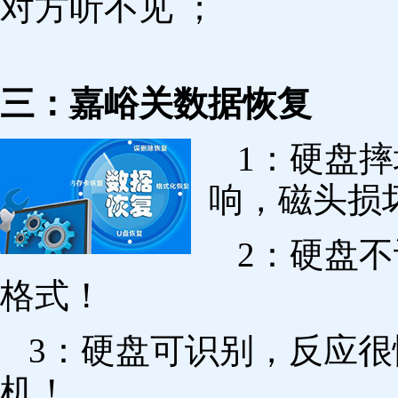
对方听不见 ；
三：嘉峪关数据恢复
1：硬盘
响，磁头损
2：硬盘
格式！
3：硬盘可识别，反应
机！