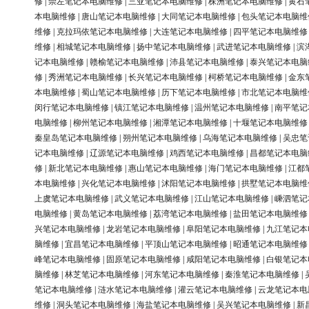
修
|
崇左笔记本电脑维修
|
三亚笔记本电脑维修
|
株洲笔记本电脑维修
|
黄石
本电脑维修
|
唐山笔记本电脑维修
|
大同笔记本电脑维修
|
包头笔记本电脑维
维修
|
克拉玛依笔记本电脑维修
|
大连笔记本电脑维修
|
四平笔记本电脑维修
维修
|
相城笔记本电脑维修
|
扬中笔记本电脑维修
|
武进笔记本电脑维修
|
滨
记本电脑维修
|
赣榆笔记本电脑维修
|
沛县笔记本电脑维修
|
泰兴笔记本电脑
修
|
秀洲笔记本电脑维修
|
长兴笔记本电脑维修
|
柯桥笔记本电脑维修
|
金东
本电脑维修
|
蜀山笔记本电脑维修
|
历下笔记本电脑维修
|
市北笔记本电脑维
闵行笔记本电脑维修
|
镇江笔记本电脑维修
|
温州笔记本电脑维修
|
南平笔记
电脑维修
|
柳州笔记本电脑维修
|
湘潭笔记本电脑维修
|
十堰笔记本电脑维修
秦皇岛笔记本电脑维修
|
朔州笔记本电脑维修
|
乌海笔记本电脑维修
|
吴忠笔
记本电脑维修
|
辽源笔记本电脑维修
|
鸡西笔记本电脑维修
|
昌都笔记本电脑
修
|
新北笔记本电脑维修
|
惠山笔记本电脑维修
|
海门笔记本电脑维修
|
江都
本电脑维修
|
兴化笔记本电脑维修
|
沭阳笔记本电脑维修
|
拱墅笔记本电脑维
上虞笔记本电脑维修
|
武义笔记本电脑维修
|
江山笔记本电脑维修
|
嵊泗笔记
电脑维修
|
黄岛笔记本电脑维修
|
荔湾笔记本电脑维修
|
盐田笔记本电脑维修
兴笔记本电脑维修
|
龙岩笔记本电脑维修
|
阜阳笔记本电脑维修
|
九江笔记本
脑维修
|
宜昌笔记本电脑维修
|
平顶山笔记本电脑维修
|
昭通笔记本电脑维修
峰笔记本电脑维修
|
固原笔记本电脑维修
|
咸阳笔记本电脑维修
|
白银笔记本
脑维修
|
林芝笔记本电脑维修
|
河东笔记本电脑维修
|
秦淮笔记本电脑维修
|
笔记本电脑维修
|
涟水笔记本电脑维修
|
灌云笔记本电脑维修
|
云龙笔记本电
维修
|
洞头笔记本电脑维修
|
海盐笔记本电脑维修
|
吴兴笔记本电脑维修
|
新