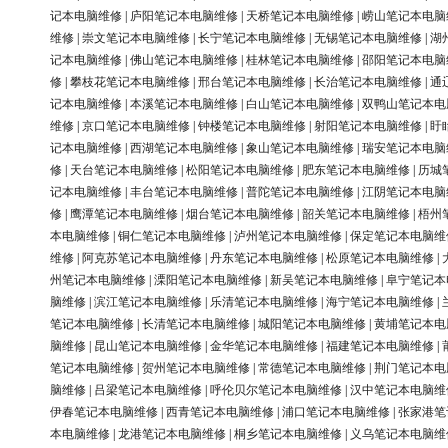
记本电脑维修
|
庐阳笔记本电脑维修
|
天桥笔记本电脑维修
|
崂山笔记本电脑
维修
|
崇文笔记本电脑维修
|
长宁笔记本电脑维修
|
无锡笔记本电脑维修
|
湖
记本电脑维修
|
佛山笔记本电脑维修
|
桂林笔记本电脑维修
|
邵阳笔记本电脑
修
|
攀枝花笔记本电脑维修
|
邢台笔记本电脑维修
|
长治笔记本电脑维修
|
通
记本电脑维修
|
本溪笔记本电脑维修
|
白山笔记本电脑维修
|
双鸭山笔记本电
维修
|
京口笔记本电脑维修
|
钟楼笔记本电脑维修
|
射阳笔记本电脑维修
|
盱
记本电脑维修
|
西湖笔记本电脑维修
|
象山笔记本电脑维修
|
瑞安笔记本电脑
修
|
天台笔记本电脑维修
|
松阳笔记本电脑维修
|
肥东笔记本电脑维修
|
历城
记本电脑维修
|
丰台笔记本电脑维修
|
普陀笔记本电脑维修
|
江阴笔记本电脑
修
|
鹰潭笔记本电脑维修
|
烟台笔记本电脑维修
|
韶关笔记本电脑维修
|
梧州
本电脑维修
|
铜仁笔记本电脑维修
|
泸州笔记本电脑维修
|
保定笔记本电脑维
维修
|
阿克苏笔记本电脑维修
|
丹东笔记本电脑维修
|
松原笔记本电脑维修
|
州笔记本电脑维修
|
溧阳笔记本电脑维修
|
新吴笔记本电脑维修
|
阜宁笔记本
脑维修
|
滨江笔记本电脑维修
|
乐清笔记本电脑维修
|
海宁笔记本电脑维修
|
笔记本电脑维修
|
长清笔记本电脑维修
|
城阳笔记本电脑维修
|
黄埔笔记本电
脑维修
|
昆山笔记本电脑维修
|
金华笔记本电脑维修
|
福建笔记本电脑维修
|
笔记本电脑维修
|
贺州笔记本电脑维修
|
常德笔记本电脑维修
|
荆门笔记本电
脑维修
|
吕梁笔记本电脑维修
|
呼伦贝尔笔记本电脑维修
|
汉中笔记本电脑维
伊春笔记本电脑维修
|
西青笔记本电脑维修
|
浦口笔记本电脑维修
|
张家港笔
本电脑维修
|
龙港笔记本电脑维修
|
桐乡笔记本电脑维修
|
义乌笔记本电脑维