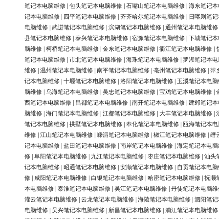
笔记本电脑维修
|
包头笔记本电脑维修
|
石嘴山笔记本电脑维修
|
海东笔记本
记本电脑维修
|
四平笔记本电脑维修
|
齐齐哈尔笔记本电脑维修
|
日喀则笔记
电脑维修
|
武进笔记本电脑维修
|
滨湖笔记本电脑维修
|
通州笔记本电脑维修
县笔记本电脑维修
|
泰兴笔记本电脑维修
|
宿豫笔记本电脑维修
|
下城笔记本
脑维修
|
柯桥笔记本电脑维修
|
金东笔记本电脑维修
|
衢江笔记本电脑维修
|
笔记本电脑维修
|
市北笔记本电脑维修
|
海珠笔记本电脑维修
|
罗湖笔记本电
维修
|
温州笔记本电脑维修
|
南平笔记本电脑维修
|
亳州笔记本电脑维修
|
萍
记本电脑维修
|
十堰笔记本电脑维修
|
洛阳笔记本电脑维修
|
玉溪笔记本电脑
脑维修
|
乌海笔记本电脑维修
|
吴忠笔记本电脑维修
|
宝鸡笔记本电脑维修
|
西笔记本电脑维修
|
昌都笔记本电脑维修
|
南开笔记本电脑维修
|
建邺笔记本
脑维修
|
海门笔记本电脑维修
|
江都笔记本电脑维修
|
大丰笔记本电脑维修
|
笔记本电脑维修
|
拱墅笔记本电脑维修
|
奉化笔记本电脑维修
|
瓯海笔记本电
维修
|
江山笔记本电脑维修
|
嵊泗笔记本电脑维修
|
椒江笔记本电脑维修
|
缙
记本电脑维修
|
盐田笔记本电脑维修
|
南岸笔记本电脑维修
|
海定笔记本电脑
修
|
阜阳笔记本电脑维修
|
九江笔记本电脑维修
|
枣庄笔记本电脑维修
|
汕头
记本电脑维修
|
昭通笔记本电脑维修
|
安顺笔记本电脑维修
|
自贡笔记本电脑
修
|
咸阳笔记本电脑维修
|
白银笔记本电脑维修
|
哈密笔记本电脑维修
|
抚顺
本电脑维修
|
秦淮笔记本电脑维修
|
吴江笔记本电脑维修
|
丹徒笔记本电脑维
灌云笔记本电脑维修
|
云龙笔记本电脑维修
|
海陵笔记本电脑维修
|
泗阳笔记
电脑维修
|
吴兴笔记本电脑维修
|
新昌笔记本电脑维修
|
浦江笔记本电脑维修