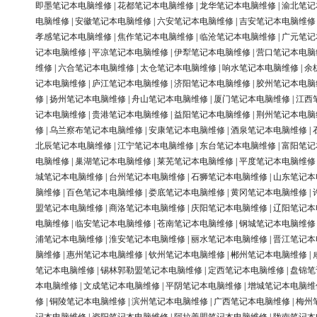
即墨笔记本电脑维修
|
花都笔记本电脑维修
|
龙华笔记本电脑维修
|
渝北笔记
电脑维修
|
安徽笔记本电脑维修
|
六安笔记本电脑维修
|
吉安笔记本电脑维修
孝感笔记本电脑维修
|
焦作笔记本电脑维修
|
临沧笔记本电脑维修
|
广元笔记
记本电脑维修
|
平凉笔记本电脑维修
|
伊犁笔记本电脑维修
|
营口笔记本电脑
维修
|
六合笔记本电脑维修
|
太仓笔记本电脑维修
|
响水笔记本电脑维修
|
余
记本电脑维修
|
庐江笔记本电脑维修
|
济阳笔记本电脑维修
|
胶州笔记本电脑
修
|
扬州笔记本电脑维修
|
舟山笔记本电脑维修
|
厦门笔记本电脑维修
|
江西
记本电脑维修
|
贵港笔记本电脑维修
|
益阳笔记本电脑维修
|
荆州笔记本电脑
修
|
乌兰察布笔记本电脑维修
|
安康笔记本电脑维修
|
酒泉笔记本电脑维修
|
北辰笔记本电脑维修
|
江宁笔记本电脑维修
|
东台笔记本电脑维修
|
富阳笔记
电脑维修
|
巢湖笔记本电脑维修
|
莱芜笔记本电脑维修
|
平度笔记本电脑维修
城笔记本电脑维修
|
台州笔记本电脑维修
|
石狮笔记本电脑维修
|
山东笔记本
脑维修
|
百色笔记本电脑维修
|
娄底笔记本电脑维修
|
黄冈笔记本电脑维修
|
盟笔记本电脑维修
|
商洛笔记本电脑维修
|
庆阳笔记本电脑维修
|
辽阳笔记本
电脑维修
|
临安笔记本电脑维修
|
苍南笔记本电脑维修
|
钢城笔记本电脑维修
浦笔记本电脑维修
|
淮安笔记本电脑维修
|
丽水笔记本电脑维修
|
晋江笔记本
脑维修
|
惠州笔记本电脑维修
|
钦州笔记本电脑维修
|
郴州笔记本电脑维修
|
笔记本电脑维修
|
锡林郭勒盟笔记本电脑维修
|
定西笔记本电脑维修
|
盘锦笔
本电脑维修
|
文成笔记本电脑维修
|
平阴笔记本电脑维修
|
增城笔记本电脑维
修
|
铜陵笔记本电脑维修
|
滨州笔记本电脑维修
|
广西笔记本电脑维修
|
梅州