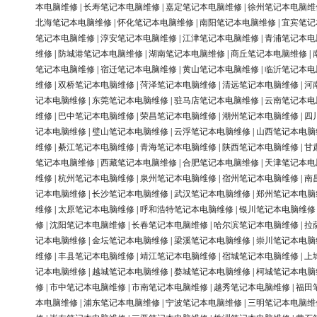
本电脑维修
|
长寿笔记本电脑维修
|
嘉定笔记本电脑维修
|
徐州笔记本电脑维
北海笔记本电脑维修
|
怀化笔记本电脑维修
|
南阳笔记本电脑维修
|
宜宾笔记
笔记本电脑维修
|
淳安笔记本电脑维修
|
江津笔记本电脑维修
|
青浦笔记本电
维修
|
防城港笔记本电脑维修
|
湖南笔记本电脑维修
|
商丘笔记本电脑维修
|
笔记本电脑维修
|
宿迁笔记本电脑维修
|
黄山笔记本电脑维修
|
临沂笔记本电
维修
|
双桥笔记本电脑维修
|
菏泽笔记本电脑维修
|
清远笔记本电脑维修
|
河
记本电脑维修
|
东莞笔记本电脑维修
|
驻马店笔记本电脑维修
|
云南笔记本电
维修
|
巴中笔记本电脑维修
|
荣昌笔记本电脑维修
|
潮州笔记本电脑维修
|
四
记本电脑维修
|
璧山笔记本电脑维修
|
云浮笔记本电脑维修
|
山西笔记本电脑
维修
|
綦江笔记本电脑维修
|
青海笔记本电脑维修
|
陕西笔记本电脑维修
|
甘
笔记本电脑维修
|
西藏笔记本电脑维修
|
合肥笔记本电脑维修
|
天津笔记本电
维修
|
杭州笔记本电脑维修
|
泉州笔记本电脑维修
|
宿州笔记本电脑维修
|
南
记本电脑维修
|
长沙笔记本电脑维修
|
武汉笔记本电脑维修
|
郑州笔记本电脑
维修
|
太原笔记本电脑维修
|
呼和浩特笔记本电脑维修
|
银川笔记本电脑维修
修
|
沈阳笔记本电脑维修
|
长春笔记本电脑维修
|
哈尔滨笔记本电脑维修
|
拉
记本电脑维修
|
金坛笔记本电脑维修
|
梁溪笔记本电脑维修
|
崇川笔记本电脑
维修
|
丰县笔记本电脑维修
|
靖江笔记本电脑维修
|
宿城笔记本电脑维修
|
上
记本电脑维修
|
越城笔记本电脑维修
|
婺城笔记本电脑维修
|
柯城笔记本电脑
修
|
市中笔记本电脑维修
|
市南笔记本电脑维修
|
越秀笔记本电脑维修
|
福田
本电脑维修
|
浦东笔记本电脑维修
|
宁波笔记本电脑维修
|
三明笔记本电脑维