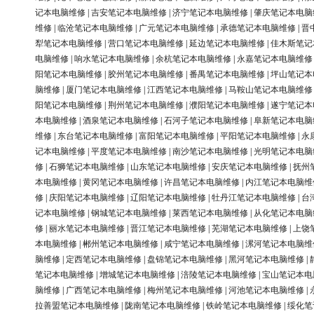
记本电脑维修
|
吉安笔记本电脑维修
|
济宁笔记本电脑维修
|
肇庆笔记本电脑
维修
|
临沧笔记本电脑维修
|
广元笔记本电脑维修
|
承德笔记本电脑维修
|
晋
犁笔记本电脑维修
|
营口笔记本电脑维修
|
延边笔记本电脑维修
|
佳木斯笔记
电脑维修
|
响水笔记本电脑维修
|
余杭笔记本电脑维修
|
永嘉笔记本电脑维修
阳笔记本电脑维修
|
胶州笔记本电脑维修
|
番禺笔记本电脑维修
|
坪山笔记本
脑维修
|
厦门笔记本电脑维修
|
江西笔记本电脑维修
|
马鞍山笔记本电脑维修
阳笔记本电脑维修
|
荆州笔记本电脑维修
|
濮阳笔记本电脑维修
|
遂宁笔记本
本电脑维修
|
酒泉笔记本电脑维修
|
石河子笔记本电脑维修
|
阜新笔记本电脑
维修
|
东台笔记本电脑维修
|
富阳笔记本电脑维修
|
平阳笔记本电脑维修
|
永
记本电脑维修
|
平度笔记本电脑维修
|
南沙笔记本电脑维修
|
光明笔记本电脑
修
|
石狮笔记本电脑维修
|
山东笔记本电脑维修
|
安庆笔记本电脑维修
|
抚州
本电脑维修
|
黄冈笔记本电脑维修
|
许昌笔记本电脑维修
|
内江笔记本电脑维
修
|
庆阳笔记本电脑维修
|
辽阳笔记本电脑维修
|
牡丹江笔记本电脑维修
|
台
记本电脑维修
|
钢城笔记本电脑维修
|
莱西笔记本电脑维修
|
从化笔记本电脑
修
|
丽水笔记本电脑维修
|
晋江笔记本电脑维修
|
芜湖笔记本电脑维修
|
上饶
本电脑维修
|
郴州笔记本电脑维修
|
咸宁笔记本电脑维修
|
漯河笔记本电脑维
脑维修
|
定西笔记本电脑维修
|
盘锦笔记本电脑维修
|
黑河笔记本电脑维修
|
笔记本电脑维修
|
增城笔记本电脑维修
|
涪陵笔记本电脑维修
|
宝山笔记本电
脑维修
|
广西笔记本电脑维修
|
梅州笔记本电脑维修
|
河池笔记本电脑维修
|
拉善盟笔记本电脑维修
|
陇南笔记本电脑维修
|
铁岭笔记本电脑维修
|
绥化笔