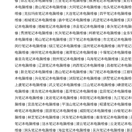
修
|
崇左笔记本电脑维修
|
三亚笔记本电脑维修
|
株洲笔记本电脑维修
|
黄石
本电脑维修
|
唐山笔记本电脑维修
|
大同笔记本电脑维修
|
包头笔记本电脑维
维修
|
克拉玛依笔记本电脑维修
|
大连笔记本电脑维修
|
四平笔记本电脑维修
维修
|
相城笔记本电脑维修
|
扬中笔记本电脑维修
|
武进笔记本电脑维修
|
滨
记本电脑维修
|
赣榆笔记本电脑维修
|
沛县笔记本电脑维修
|
泰兴笔记本电脑
修
|
秀洲笔记本电脑维修
|
长兴笔记本电脑维修
|
柯桥笔记本电脑维修
|
金东
本电脑维修
|
蜀山笔记本电脑维修
|
历下笔记本电脑维修
|
市北笔记本电脑维
闵行笔记本电脑维修
|
镇江笔记本电脑维修
|
温州笔记本电脑维修
|
南平笔记
电脑维修
|
柳州笔记本电脑维修
|
湘潭笔记本电脑维修
|
十堰笔记本电脑维修
秦皇岛笔记本电脑维修
|
朔州笔记本电脑维修
|
乌海笔记本电脑维修
|
吴忠笔
记本电脑维修
|
辽源笔记本电脑维修
|
鸡西笔记本电脑维修
|
昌都笔记本电脑
修
|
新北笔记本电脑维修
|
惠山笔记本电脑维修
|
海门笔记本电脑维修
|
江都
本电脑维修
|
兴化笔记本电脑维修
|
沭阳笔记本电脑维修
|
拱墅笔记本电脑维
上虞笔记本电脑维修
|
武义笔记本电脑维修
|
江山笔记本电脑维修
|
嵊泗笔记
电脑维修
|
黄岛笔记本电脑维修
|
荔湾笔记本电脑维修
|
盐田笔记本电脑维修
兴笔记本电脑维修
|
龙岩笔记本电脑维修
|
阜阳笔记本电脑维修
|
九江笔记本
脑维修
|
宜昌笔记本电脑维修
|
平顶山笔记本电脑维修
|
昭通笔记本电脑维修
峰笔记本电脑维修
|
固原笔记本电脑维修
|
咸阳笔记本电脑维修
|
白银笔记本
脑维修
|
林芝笔记本电脑维修
|
河东笔记本电脑维修
|
秦淮笔记本电脑维修
|
笔记本电脑维修
|
涟水笔记本电脑维修
|
灌云笔记本电脑维修
|
云龙笔记本电
维修
|
洞头笔记本电脑维修
|
海盐笔记本电脑维修
|
吴兴笔记本电脑维修
|
新