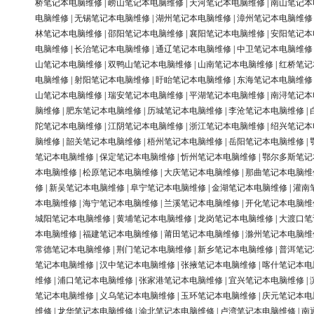
桥笔记本电脑维修
|
崂山笔记本电脑维修
|
天河笔记本电脑维修
|
南山笔记本
电脑维修
|
无锡笔记本电脑维修
|
湖州笔记本电脑维修
|
漳州笔记本电脑维修
林笔记本电脑维修
|
邵阳笔记本电脑维修
|
襄阳笔记本电脑维修
|
安阳笔记本
电脑维修
|
长治笔记本电脑维修
|
通辽笔记本电脑维修
|
中卫笔记本电脑维修
山笔记本电脑维修
|
双鸭山笔记本电脑维修
|
山南笔记本电脑维修
|
红桥笔记
电脑维修
|
射阳笔记本电脑维修
|
盱眙笔记本电脑维修
|
东海笔记本电脑维修
山笔记本电脑维修
|
瑞安笔记本电脑维修
|
平湖笔记本电脑维修
|
南浔笔记本
脑维修
|
肥东笔记本电脑维修
|
历城笔记本电脑维修
|
李沧笔记本电脑维修
|
陀笔记本电脑维修
|
江阴笔记本电脑维修
|
浙江笔记本电脑维修
|
绍兴笔记本
脑维修
|
韶关笔记本电脑维修
|
梧州笔记本电脑维修
|
岳阳笔记本电脑维修
|
笔记本电脑维修
|
保定笔记本电脑维修
|
忻州笔记本电脑维修
|
鄂尔多斯笔记
本电脑维修
|
松原笔记本电脑维修
|
大庆笔记本电脑维修
|
那曲笔记本电脑维
修
|
新吴笔记本电脑维修
|
阜宁笔记本电脑维修
|
金湖笔记本电脑维修
|
灌南
本电脑维修
|
海宁笔记本电脑维修
|
兰溪笔记本电脑维修
|
开化笔记本电脑维
城阳笔记本电脑维修
|
黄埔笔记本电脑维修
|
龙岗笔记本电脑维修
|
大渡口笔
本电脑维修
|
福建笔记本电脑维修
|
莆田笔记本电脑维修
|
滁州笔记本电脑维
常德笔记本电脑维修
|
荆门笔记本电脑维修
|
新乡笔记本电脑维修
|
普洱笔记
笔记本电脑维修
|
汉中笔记本电脑维修
|
张掖笔记本电脑维修
|
喀什笔记本电
维修
|
浦口笔记本电脑维修
|
张家港笔记本电脑维修
|
宜兴笔记本电脑维修
|
笔记本电脑维修
|
义乌笔记本电脑维修
|
玉环笔记本电脑维修
|
庆元笔记本电
维修
|
龙华笔记本电脑维修
|
渝北笔记本电脑维修
|
卢湾笔记本电脑维修
|
南