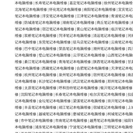
本电脑维修
|
长寿笔记本电脑维修
|
嘉定笔记本电脑维修
|
徐州笔记本电脑维
北海笔记本电脑维修
|
怀化笔记本电脑维修
|
南阳笔记本电脑维修
|
宜宾笔记
笔记本电脑维修
|
淳安笔记本电脑维修
|
江津笔记本电脑维修
|
青浦笔记本电
维修
|
防城港笔记本电脑维修
|
湖南笔记本电脑维修
|
商丘笔记本电脑维修
|
笔记本电脑维修
|
宿迁笔记本电脑维修
|
黄山笔记本电脑维修
|
临沂笔记本电
维修
|
双桥笔记本电脑维修
|
菏泽笔记本电脑维修
|
清远笔记本电脑维修
|
河
记本电脑维修
|
东莞笔记本电脑维修
|
驻马店笔记本电脑维修
|
云南笔记本电
维修
|
巴中笔记本电脑维修
|
荣昌笔记本电脑维修
|
潮州笔记本电脑维修
|
四
记本电脑维修
|
璧山笔记本电脑维修
|
云浮笔记本电脑维修
|
山西笔记本电脑
维修
|
綦江笔记本电脑维修
|
青海笔记本电脑维修
|
陕西笔记本电脑维修
|
甘
笔记本电脑维修
|
西藏笔记本电脑维修
|
合肥笔记本电脑维修
|
天津笔记本电
维修
|
杭州笔记本电脑维修
|
泉州笔记本电脑维修
|
宿州笔记本电脑维修
|
南
记本电脑维修
|
长沙笔记本电脑维修
|
武汉笔记本电脑维修
|
郑州笔记本电脑
维修
|
太原笔记本电脑维修
|
呼和浩特笔记本电脑维修
|
银川笔记本电脑维修
修
|
沈阳笔记本电脑维修
|
长春笔记本电脑维修
|
哈尔滨笔记本电脑维修
|
拉
记本电脑维修
|
金坛笔记本电脑维修
|
梁溪笔记本电脑维修
|
崇川笔记本电脑
维修
|
丰县笔记本电脑维修
|
靖江笔记本电脑维修
|
宿城笔记本电脑维修
|
上
记本电脑维修
|
越城笔记本电脑维修
|
婺城笔记本电脑维修
|
柯城笔记本电脑
修
|
市中笔记本电脑维修
|
市南笔记本电脑维修
|
越秀笔记本电脑维修
|
福田
本电脑维修
|
浦东笔记本电脑维修
|
宁波笔记本电脑维修
|
三明笔记本电脑维