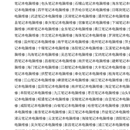
笔记本电脑维修
|
包头笔记本电脑维修
|
石嘴山笔记本电脑维修
|
海东笔记本
记本电脑维修
|
四平笔记本电脑维修
|
齐齐哈尔笔记本电脑维修
|
日喀则笔记
电脑维修
|
武进笔记本电脑维修
|
滨湖笔记本电脑维修
|
通州笔记本电脑维修
县笔记本电脑维修
|
泰兴笔记本电脑维修
|
宿豫笔记本电脑维修
|
下城笔记本
脑维修
|
柯桥笔记本电脑维修
|
金东笔记本电脑维修
|
衢江笔记本电脑维修
|
笔记本电脑维修
|
市北笔记本电脑维修
|
海珠笔记本电脑维修
|
罗湖笔记本电
维修
|
温州笔记本电脑维修
|
南平笔记本电脑维修
|
亳州笔记本电脑维修
|
萍
记本电脑维修
|
十堰笔记本电脑维修
|
洛阳笔记本电脑维修
|
玉溪笔记本电脑
脑维修
|
乌海笔记本电脑维修
|
吴忠笔记本电脑维修
|
宝鸡笔记本电脑维修
|
西笔记本电脑维修
|
昌都笔记本电脑维修
|
南开笔记本电脑维修
|
建邺笔记本
脑维修
|
海门笔记本电脑维修
|
江都笔记本电脑维修
|
大丰笔记本电脑维修
|
笔记本电脑维修
|
拱墅笔记本电脑维修
|
奉化笔记本电脑维修
|
瓯海笔记本电
维修
|
江山笔记本电脑维修
|
嵊泗笔记本电脑维修
|
椒江笔记本电脑维修
|
缙
记本电脑维修
|
盐田笔记本电脑维修
|
南岸笔记本电脑维修
|
海定笔记本电脑
修
|
阜阳笔记本电脑维修
|
九江笔记本电脑维修
|
枣庄笔记本电脑维修
|
汕头
记本电脑维修
|
昭通笔记本电脑维修
|
安顺笔记本电脑维修
|
自贡笔记本电脑
修
|
咸阳笔记本电脑维修
|
白银笔记本电脑维修
|
哈密笔记本电脑维修
|
抚顺
本电脑维修
|
秦淮笔记本电脑维修
|
吴江笔记本电脑维修
|
丹徒笔记本电脑维
灌云笔记本电脑维修
|
云龙笔记本电脑维修
|
海陵笔记本电脑维修
|
泗阳笔记
电脑维修
|
吴兴笔记本电脑维修
|
新昌笔记本电脑维修
|
浦江笔记本电脑维修