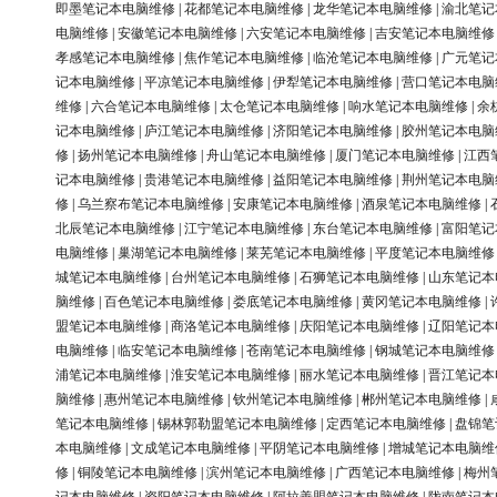
即墨笔记本电脑维修
|
花都笔记本电脑维修
|
龙华笔记本电脑维修
|
渝北笔记
电脑维修
|
安徽笔记本电脑维修
|
六安笔记本电脑维修
|
吉安笔记本电脑维修
孝感笔记本电脑维修
|
焦作笔记本电脑维修
|
临沧笔记本电脑维修
|
广元笔记
记本电脑维修
|
平凉笔记本电脑维修
|
伊犁笔记本电脑维修
|
营口笔记本电脑
维修
|
六合笔记本电脑维修
|
太仓笔记本电脑维修
|
响水笔记本电脑维修
|
余
记本电脑维修
|
庐江笔记本电脑维修
|
济阳笔记本电脑维修
|
胶州笔记本电脑
修
|
扬州笔记本电脑维修
|
舟山笔记本电脑维修
|
厦门笔记本电脑维修
|
江西
记本电脑维修
|
贵港笔记本电脑维修
|
益阳笔记本电脑维修
|
荆州笔记本电脑
修
|
乌兰察布笔记本电脑维修
|
安康笔记本电脑维修
|
酒泉笔记本电脑维修
|
北辰笔记本电脑维修
|
江宁笔记本电脑维修
|
东台笔记本电脑维修
|
富阳笔记
电脑维修
|
巢湖笔记本电脑维修
|
莱芜笔记本电脑维修
|
平度笔记本电脑维修
城笔记本电脑维修
|
台州笔记本电脑维修
|
石狮笔记本电脑维修
|
山东笔记本
脑维修
|
百色笔记本电脑维修
|
娄底笔记本电脑维修
|
黄冈笔记本电脑维修
|
盟笔记本电脑维修
|
商洛笔记本电脑维修
|
庆阳笔记本电脑维修
|
辽阳笔记本
电脑维修
|
临安笔记本电脑维修
|
苍南笔记本电脑维修
|
钢城笔记本电脑维修
浦笔记本电脑维修
|
淮安笔记本电脑维修
|
丽水笔记本电脑维修
|
晋江笔记本
脑维修
|
惠州笔记本电脑维修
|
钦州笔记本电脑维修
|
郴州笔记本电脑维修
|
笔记本电脑维修
|
锡林郭勒盟笔记本电脑维修
|
定西笔记本电脑维修
|
盘锦笔
本电脑维修
|
文成笔记本电脑维修
|
平阴笔记本电脑维修
|
增城笔记本电脑维
修
|
铜陵笔记本电脑维修
|
滨州笔记本电脑维修
|
广西笔记本电脑维修
|
梅州