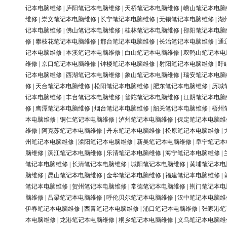
记本电脑维修
|
庐阳笔记本电脑维修
|
天桥笔记本电脑维修
|
崂山笔记本电脑
维修
|
崇文笔记本电脑维修
|
长宁笔记本电脑维修
|
无锡笔记本电脑维修
|
湖
记本电脑维修
|
佛山笔记本电脑维修
|
桂林笔记本电脑维修
|
邵阳笔记本电脑
修
|
攀枝花笔记本电脑维修
|
邢台笔记本电脑维修
|
长治笔记本电脑维修
|
通
记本电脑维修
|
本溪笔记本电脑维修
|
白山笔记本电脑维修
|
双鸭山笔记本电
维修
|
京口笔记本电脑维修
|
钟楼笔记本电脑维修
|
射阳笔记本电脑维修
|
盱
记本电脑维修
|
西湖笔记本电脑维修
|
象山笔记本电脑维修
|
瑞安笔记本电脑
修
|
天台笔记本电脑维修
|
松阳笔记本电脑维修
|
肥东笔记本电脑维修
|
历城
记本电脑维修
|
丰台笔记本电脑维修
|
普陀笔记本电脑维修
|
江阴笔记本电脑
修
|
鹰潭笔记本电脑维修
|
烟台笔记本电脑维修
|
韶关笔记本电脑维修
|
梧州
本电脑维修
|
铜仁笔记本电脑维修
|
泸州笔记本电脑维修
|
保定笔记本电脑维
维修
|
阿克苏笔记本电脑维修
|
丹东笔记本电脑维修
|
松原笔记本电脑维修
|
州笔记本电脑维修
|
溧阳笔记本电脑维修
|
新吴笔记本电脑维修
|
阜宁笔记本
脑维修
|
滨江笔记本电脑维修
|
乐清笔记本电脑维修
|
海宁笔记本电脑维修
|
笔记本电脑维修
|
长清笔记本电脑维修
|
城阳笔记本电脑维修
|
黄埔笔记本电
脑维修
|
昆山笔记本电脑维修
|
金华笔记本电脑维修
|
福建笔记本电脑维修
|
笔记本电脑维修
|
贺州笔记本电脑维修
|
常德笔记本电脑维修
|
荆门笔记本电
脑维修
|
吕梁笔记本电脑维修
|
呼伦贝尔笔记本电脑维修
|
汉中笔记本电脑维
伊春笔记本电脑维修
|
西青笔记本电脑维修
|
浦口笔记本电脑维修
|
张家港笔
本电脑维修
|
龙港笔记本电脑维修
|
桐乡笔记本电脑维修
|
义乌笔记本电脑维