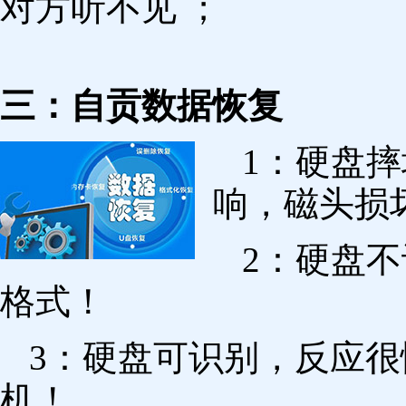
对方听不见 ；
三：自贡数据恢复
1：硬盘
响，磁头损
2：硬盘
格式！
3：硬盘可识别，反应
机！