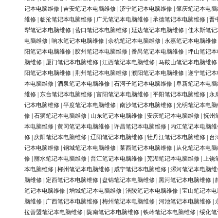
记本电脑维修
|
吉安笔记本电脑维修
|
济宁笔记本电脑维修
|
肇庆笔记本电脑
维修
|
临沧笔记本电脑维修
|
广元笔记本电脑维修
|
承德笔记本电脑维修
|
晋
犁笔记本电脑维修
|
营口笔记本电脑维修
|
延边笔记本电脑维修
|
佳木斯笔记
电脑维修
|
响水笔记本电脑维修
|
余杭笔记本电脑维修
|
永嘉笔记本电脑维修
阳笔记本电脑维修
|
胶州笔记本电脑维修
|
番禺笔记本电脑维修
|
坪山笔记本
脑维修
|
厦门笔记本电脑维修
|
江西笔记本电脑维修
|
马鞍山笔记本电脑维修
阳笔记本电脑维修
|
荆州笔记本电脑维修
|
濮阳笔记本电脑维修
|
遂宁笔记本
本电脑维修
|
酒泉笔记本电脑维修
|
石河子笔记本电脑维修
|
阜新笔记本电脑
维修
|
东台笔记本电脑维修
|
富阳笔记本电脑维修
|
平阳笔记本电脑维修
|
永
记本电脑维修
|
平度笔记本电脑维修
|
南沙笔记本电脑维修
|
光明笔记本电脑
修
|
石狮笔记本电脑维修
|
山东笔记本电脑维修
|
安庆笔记本电脑维修
|
抚州
本电脑维修
|
黄冈笔记本电脑维修
|
许昌笔记本电脑维修
|
内江笔记本电脑维
修
|
庆阳笔记本电脑维修
|
辽阳笔记本电脑维修
|
牡丹江笔记本电脑维修
|
台
记本电脑维修
|
钢城笔记本电脑维修
|
莱西笔记本电脑维修
|
从化笔记本电脑
修
|
丽水笔记本电脑维修
|
晋江笔记本电脑维修
|
芜湖笔记本电脑维修
|
上饶
本电脑维修
|
郴州笔记本电脑维修
|
咸宁笔记本电脑维修
|
漯河笔记本电脑维
脑维修
|
定西笔记本电脑维修
|
盘锦笔记本电脑维修
|
黑河笔记本电脑维修
|
笔记本电脑维修
|
增城笔记本电脑维修
|
涪陵笔记本电脑维修
|
宝山笔记本电
脑维修
|
广西笔记本电脑维修
|
梅州笔记本电脑维修
|
河池笔记本电脑维修
|
拉善盟笔记本电脑维修
|
陇南笔记本电脑维修
|
铁岭笔记本电脑维修
|
绥化笔