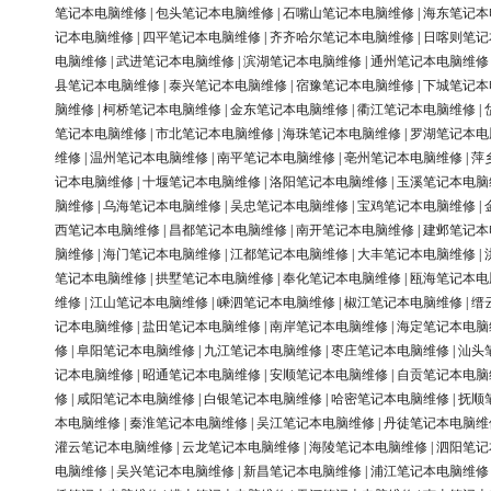
笔记本电脑维修
|
包头笔记本电脑维修
|
石嘴山笔记本电脑维修
|
海东笔记本
记本电脑维修
|
四平笔记本电脑维修
|
齐齐哈尔笔记本电脑维修
|
日喀则笔记
电脑维修
|
武进笔记本电脑维修
|
滨湖笔记本电脑维修
|
通州笔记本电脑维修
县笔记本电脑维修
|
泰兴笔记本电脑维修
|
宿豫笔记本电脑维修
|
下城笔记本
脑维修
|
柯桥笔记本电脑维修
|
金东笔记本电脑维修
|
衢江笔记本电脑维修
|
笔记本电脑维修
|
市北笔记本电脑维修
|
海珠笔记本电脑维修
|
罗湖笔记本电
维修
|
温州笔记本电脑维修
|
南平笔记本电脑维修
|
亳州笔记本电脑维修
|
萍
记本电脑维修
|
十堰笔记本电脑维修
|
洛阳笔记本电脑维修
|
玉溪笔记本电脑
脑维修
|
乌海笔记本电脑维修
|
吴忠笔记本电脑维修
|
宝鸡笔记本电脑维修
|
西笔记本电脑维修
|
昌都笔记本电脑维修
|
南开笔记本电脑维修
|
建邺笔记本
脑维修
|
海门笔记本电脑维修
|
江都笔记本电脑维修
|
大丰笔记本电脑维修
|
笔记本电脑维修
|
拱墅笔记本电脑维修
|
奉化笔记本电脑维修
|
瓯海笔记本电
维修
|
江山笔记本电脑维修
|
嵊泗笔记本电脑维修
|
椒江笔记本电脑维修
|
缙
记本电脑维修
|
盐田笔记本电脑维修
|
南岸笔记本电脑维修
|
海定笔记本电脑
修
|
阜阳笔记本电脑维修
|
九江笔记本电脑维修
|
枣庄笔记本电脑维修
|
汕头
记本电脑维修
|
昭通笔记本电脑维修
|
安顺笔记本电脑维修
|
自贡笔记本电脑
修
|
咸阳笔记本电脑维修
|
白银笔记本电脑维修
|
哈密笔记本电脑维修
|
抚顺
本电脑维修
|
秦淮笔记本电脑维修
|
吴江笔记本电脑维修
|
丹徒笔记本电脑维
灌云笔记本电脑维修
|
云龙笔记本电脑维修
|
海陵笔记本电脑维修
|
泗阳笔记
电脑维修
|
吴兴笔记本电脑维修
|
新昌笔记本电脑维修
|
浦江笔记本电脑维修