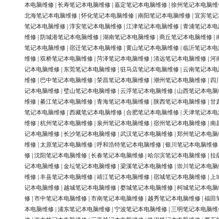
本电脑维修
|
长寿笔记本电脑维修
|
嘉定笔记本电脑维修
|
徐州笔记本电脑维
北海笔记本电脑维修
|
怀化笔记本电脑维修
|
南阳笔记本电脑维修
|
宜宾笔记
笔记本电脑维修
|
淳安笔记本电脑维修
|
江津笔记本电脑维修
|
青浦笔记本电
维修
|
防城港笔记本电脑维修
|
湖南笔记本电脑维修
|
商丘笔记本电脑维修
|
笔记本电脑维修
|
宿迁笔记本电脑维修
|
黄山笔记本电脑维修
|
临沂笔记本电
维修
|
双桥笔记本电脑维修
|
菏泽笔记本电脑维修
|
清远笔记本电脑维修
|
河
记本电脑维修
|
东莞笔记本电脑维修
|
驻马店笔记本电脑维修
|
云南笔记本电
维修
|
巴中笔记本电脑维修
|
荣昌笔记本电脑维修
|
潮州笔记本电脑维修
|
四
记本电脑维修
|
璧山笔记本电脑维修
|
云浮笔记本电脑维修
|
山西笔记本电脑
维修
|
綦江笔记本电脑维修
|
青海笔记本电脑维修
|
陕西笔记本电脑维修
|
甘
笔记本电脑维修
|
西藏笔记本电脑维修
|
合肥笔记本电脑维修
|
天津笔记本电
维修
|
杭州笔记本电脑维修
|
泉州笔记本电脑维修
|
宿州笔记本电脑维修
|
南
记本电脑维修
|
长沙笔记本电脑维修
|
武汉笔记本电脑维修
|
郑州笔记本电脑
维修
|
太原笔记本电脑维修
|
呼和浩特笔记本电脑维修
|
银川笔记本电脑维修
修
|
沈阳笔记本电脑维修
|
长春笔记本电脑维修
|
哈尔滨笔记本电脑维修
|
拉
记本电脑维修
|
金坛笔记本电脑维修
|
梁溪笔记本电脑维修
|
崇川笔记本电脑
维修
|
丰县笔记本电脑维修
|
靖江笔记本电脑维修
|
宿城笔记本电脑维修
|
上
记本电脑维修
|
越城笔记本电脑维修
|
婺城笔记本电脑维修
|
柯城笔记本电脑
修
|
市中笔记本电脑维修
|
市南笔记本电脑维修
|
越秀笔记本电脑维修
|
福田
本电脑维修
|
浦东笔记本电脑维修
|
宁波笔记本电脑维修
|
三明笔记本电脑维