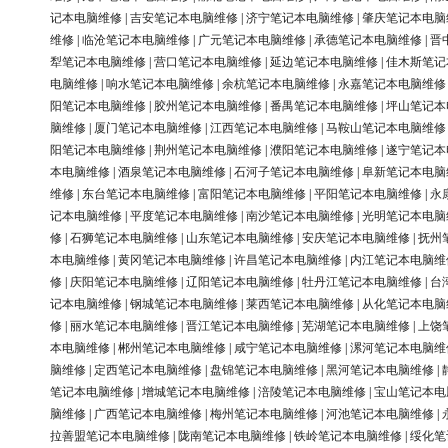
记本电脑维修
|
吉安笔记本电脑维修
|
济宁笔记本电脑维修
|
肇庆笔记本电脑
维修
|
临沧笔记本电脑维修
|
广元笔记本电脑维修
|
承德笔记本电脑维修
|
晋
犁笔记本电脑维修
|
营口笔记本电脑维修
|
延边笔记本电脑维修
|
佳木斯笔记
电脑维修
|
响水笔记本电脑维修
|
余杭笔记本电脑维修
|
永嘉笔记本电脑维修
阳笔记本电脑维修
|
胶州笔记本电脑维修
|
番禺笔记本电脑维修
|
坪山笔记本
脑维修
|
厦门笔记本电脑维修
|
江西笔记本电脑维修
|
马鞍山笔记本电脑维修
阳笔记本电脑维修
|
荆州笔记本电脑维修
|
濮阳笔记本电脑维修
|
遂宁笔记本
本电脑维修
|
酒泉笔记本电脑维修
|
石河子笔记本电脑维修
|
阜新笔记本电脑
维修
|
东台笔记本电脑维修
|
富阳笔记本电脑维修
|
平阳笔记本电脑维修
|
永
记本电脑维修
|
平度笔记本电脑维修
|
南沙笔记本电脑维修
|
光明笔记本电脑
修
|
石狮笔记本电脑维修
|
山东笔记本电脑维修
|
安庆笔记本电脑维修
|
抚州
本电脑维修
|
黄冈笔记本电脑维修
|
许昌笔记本电脑维修
|
内江笔记本电脑维
修
|
庆阳笔记本电脑维修
|
辽阳笔记本电脑维修
|
牡丹江笔记本电脑维修
|
台
记本电脑维修
|
钢城笔记本电脑维修
|
莱西笔记本电脑维修
|
从化笔记本电脑
修
|
丽水笔记本电脑维修
|
晋江笔记本电脑维修
|
芜湖笔记本电脑维修
|
上饶
本电脑维修
|
郴州笔记本电脑维修
|
咸宁笔记本电脑维修
|
漯河笔记本电脑维
脑维修
|
定西笔记本电脑维修
|
盘锦笔记本电脑维修
|
黑河笔记本电脑维修
|
笔记本电脑维修
|
增城笔记本电脑维修
|
涪陵笔记本电脑维修
|
宝山笔记本电
脑维修
|
广西笔记本电脑维修
|
梅州笔记本电脑维修
|
河池笔记本电脑维修
|
拉善盟笔记本电脑维修
|
陇南笔记本电脑维修
|
铁岭笔记本电脑维修
|
绥化笔