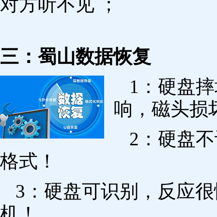
对方听不见 ；
三：蜀山数据恢复
1：硬盘
响，磁头损
2：硬盘
格式！
3：硬盘可识别，反应
机！