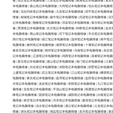
修
|
崇左笔记本电脑维修
|
三亚笔记本电脑维修
|
株洲笔记本电脑维修
|
黄石
本电脑维修
|
唐山笔记本电脑维修
|
大同笔记本电脑维修
|
包头笔记本电脑维
维修
|
克拉玛依笔记本电脑维修
|
大连笔记本电脑维修
|
四平笔记本电脑维修
维修
|
相城笔记本电脑维修
|
扬中笔记本电脑维修
|
武进笔记本电脑维修
|
滨
记本电脑维修
|
赣榆笔记本电脑维修
|
沛县笔记本电脑维修
|
泰兴笔记本电脑
修
|
秀洲笔记本电脑维修
|
长兴笔记本电脑维修
|
柯桥笔记本电脑维修
|
金东
本电脑维修
|
蜀山笔记本电脑维修
|
历下笔记本电脑维修
|
市北笔记本电脑维
闵行笔记本电脑维修
|
镇江笔记本电脑维修
|
温州笔记本电脑维修
|
南平笔记
电脑维修
|
柳州笔记本电脑维修
|
湘潭笔记本电脑维修
|
十堰笔记本电脑维修
秦皇岛笔记本电脑维修
|
朔州笔记本电脑维修
|
乌海笔记本电脑维修
|
吴忠笔
记本电脑维修
|
辽源笔记本电脑维修
|
鸡西笔记本电脑维修
|
昌都笔记本电脑
修
|
新北笔记本电脑维修
|
惠山笔记本电脑维修
|
海门笔记本电脑维修
|
江都
本电脑维修
|
兴化笔记本电脑维修
|
沭阳笔记本电脑维修
|
拱墅笔记本电脑维
上虞笔记本电脑维修
|
武义笔记本电脑维修
|
江山笔记本电脑维修
|
嵊泗笔记
电脑维修
|
黄岛笔记本电脑维修
|
荔湾笔记本电脑维修
|
盐田笔记本电脑维修
兴笔记本电脑维修
|
龙岩笔记本电脑维修
|
阜阳笔记本电脑维修
|
九江笔记本
脑维修
|
宜昌笔记本电脑维修
|
平顶山笔记本电脑维修
|
昭通笔记本电脑维修
峰笔记本电脑维修
|
固原笔记本电脑维修
|
咸阳笔记本电脑维修
|
白银笔记本
脑维修
|
林芝笔记本电脑维修
|
河东笔记本电脑维修
|
秦淮笔记本电脑维修
|
笔记本电脑维修
|
涟水笔记本电脑维修
|
灌云笔记本电脑维修
|
云龙笔记本电
维修
|
洞头笔记本电脑维修
|
海盐笔记本电脑维修
|
吴兴笔记本电脑维修
|
新