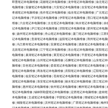
即墨笔记本电脑维修
|
花都笔记本电脑维修
|
龙华笔记本电脑维修
|
渝北笔记
电脑维修
|
安徽笔记本电脑维修
|
六安笔记本电脑维修
|
吉安笔记本电脑维修
孝感笔记本电脑维修
|
焦作笔记本电脑维修
|
临沧笔记本电脑维修
|
广元笔记
记本电脑维修
|
平凉笔记本电脑维修
|
伊犁笔记本电脑维修
|
营口笔记本电脑
维修
|
六合笔记本电脑维修
|
太仓笔记本电脑维修
|
响水笔记本电脑维修
|
余
记本电脑维修
|
庐江笔记本电脑维修
|
济阳笔记本电脑维修
|
胶州笔记本电脑
修
|
扬州笔记本电脑维修
|
舟山笔记本电脑维修
|
厦门笔记本电脑维修
|
江西
记本电脑维修
|
贵港笔记本电脑维修
|
益阳笔记本电脑维修
|
荆州笔记本电脑
修
|
乌兰察布笔记本电脑维修
|
安康笔记本电脑维修
|
酒泉笔记本电脑维修
|
北辰笔记本电脑维修
|
江宁笔记本电脑维修
|
东台笔记本电脑维修
|
富阳笔记
电脑维修
|
巢湖笔记本电脑维修
|
莱芜笔记本电脑维修
|
平度笔记本电脑维修
城笔记本电脑维修
|
台州笔记本电脑维修
|
石狮笔记本电脑维修
|
山东笔记本
脑维修
|
百色笔记本电脑维修
|
娄底笔记本电脑维修
|
黄冈笔记本电脑维修
|
盟笔记本电脑维修
|
商洛笔记本电脑维修
|
庆阳笔记本电脑维修
|
辽阳笔记本
电脑维修
|
临安笔记本电脑维修
|
苍南笔记本电脑维修
|
钢城笔记本电脑维修
浦笔记本电脑维修
|
淮安笔记本电脑维修
|
丽水笔记本电脑维修
|
晋江笔记本
脑维修
|
惠州笔记本电脑维修
|
钦州笔记本电脑维修
|
郴州笔记本电脑维修
|
笔记本电脑维修
|
锡林郭勒盟笔记本电脑维修
|
定西笔记本电脑维修
|
盘锦笔
本电脑维修
|
文成笔记本电脑维修
|
平阴笔记本电脑维修
|
增城笔记本电脑维
修
|
铜陵笔记本电脑维修
|
滨州笔记本电脑维修
|
广西笔记本电脑维修
|
梅州