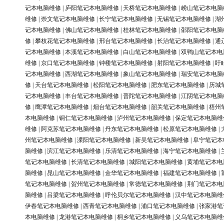
记本电脑维修
|
庐阳笔记本电脑维修
|
天桥笔记本电脑维修
|
崂山笔记本电脑
维修
|
崇文笔记本电脑维修
|
长宁笔记本电脑维修
|
无锡笔记本电脑维修
|
湖
记本电脑维修
|
佛山笔记本电脑维修
|
桂林笔记本电脑维修
|
邵阳笔记本电脑
修
|
攀枝花笔记本电脑维修
|
邢台笔记本电脑维修
|
长治笔记本电脑维修
|
通
记本电脑维修
|
本溪笔记本电脑维修
|
白山笔记本电脑维修
|
双鸭山笔记本电
维修
|
京口笔记本电脑维修
|
钟楼笔记本电脑维修
|
射阳笔记本电脑维修
|
盱
记本电脑维修
|
西湖笔记本电脑维修
|
象山笔记本电脑维修
|
瑞安笔记本电脑
修
|
天台笔记本电脑维修
|
松阳笔记本电脑维修
|
肥东笔记本电脑维修
|
历城
记本电脑维修
|
丰台笔记本电脑维修
|
普陀笔记本电脑维修
|
江阴笔记本电脑
修
|
鹰潭笔记本电脑维修
|
烟台笔记本电脑维修
|
韶关笔记本电脑维修
|
梧州
本电脑维修
|
铜仁笔记本电脑维修
|
泸州笔记本电脑维修
|
保定笔记本电脑维
维修
|
阿克苏笔记本电脑维修
|
丹东笔记本电脑维修
|
松原笔记本电脑维修
|
州笔记本电脑维修
|
溧阳笔记本电脑维修
|
新吴笔记本电脑维修
|
阜宁笔记本
脑维修
|
滨江笔记本电脑维修
|
乐清笔记本电脑维修
|
海宁笔记本电脑维修
|
笔记本电脑维修
|
长清笔记本电脑维修
|
城阳笔记本电脑维修
|
黄埔笔记本电
脑维修
|
昆山笔记本电脑维修
|
金华笔记本电脑维修
|
福建笔记本电脑维修
|
笔记本电脑维修
|
贺州笔记本电脑维修
|
常德笔记本电脑维修
|
荆门笔记本电
脑维修
|
吕梁笔记本电脑维修
|
呼伦贝尔笔记本电脑维修
|
汉中笔记本电脑维
伊春笔记本电脑维修
|
西青笔记本电脑维修
|
浦口笔记本电脑维修
|
张家港笔
本电脑维修
|
龙港笔记本电脑维修
|
桐乡笔记本电脑维修
|
义乌笔记本电脑维