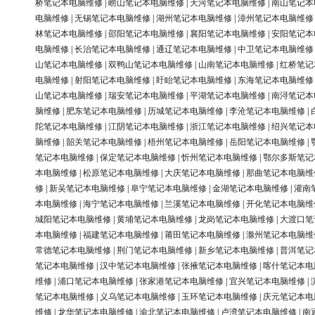
桥笔记本电脑维修
|
崂山笔记本电脑维修
|
天河笔记本电脑维修
|
南山笔记本
电脑维修
|
无锡笔记本电脑维修
|
湖州笔记本电脑维修
|
漳州笔记本电脑维修
林笔记本电脑维修
|
邵阳笔记本电脑维修
|
襄阳笔记本电脑维修
|
安阳笔记本
电脑维修
|
长治笔记本电脑维修
|
通辽笔记本电脑维修
|
中卫笔记本电脑维修
山笔记本电脑维修
|
双鸭山笔记本电脑维修
|
山南笔记本电脑维修
|
红桥笔记
电脑维修
|
射阳笔记本电脑维修
|
盱眙笔记本电脑维修
|
东海笔记本电脑维修
山笔记本电脑维修
|
瑞安笔记本电脑维修
|
平湖笔记本电脑维修
|
南浔笔记本
脑维修
|
肥东笔记本电脑维修
|
历城笔记本电脑维修
|
李沧笔记本电脑维修
|
陀笔记本电脑维修
|
江阴笔记本电脑维修
|
浙江笔记本电脑维修
|
绍兴笔记本
脑维修
|
韶关笔记本电脑维修
|
梧州笔记本电脑维修
|
岳阳笔记本电脑维修
|
笔记本电脑维修
|
保定笔记本电脑维修
|
忻州笔记本电脑维修
|
鄂尔多斯笔记
本电脑维修
|
松原笔记本电脑维修
|
大庆笔记本电脑维修
|
那曲笔记本电脑维
修
|
新吴笔记本电脑维修
|
阜宁笔记本电脑维修
|
金湖笔记本电脑维修
|
灌南
本电脑维修
|
海宁笔记本电脑维修
|
兰溪笔记本电脑维修
|
开化笔记本电脑维
城阳笔记本电脑维修
|
黄埔笔记本电脑维修
|
龙岗笔记本电脑维修
|
大渡口笔
本电脑维修
|
福建笔记本电脑维修
|
莆田笔记本电脑维修
|
滁州笔记本电脑维
常德笔记本电脑维修
|
荆门笔记本电脑维修
|
新乡笔记本电脑维修
|
普洱笔记
笔记本电脑维修
|
汉中笔记本电脑维修
|
张掖笔记本电脑维修
|
喀什笔记本电
维修
|
浦口笔记本电脑维修
|
张家港笔记本电脑维修
|
宜兴笔记本电脑维修
|
笔记本电脑维修
|
义乌笔记本电脑维修
|
玉环笔记本电脑维修
|
庆元笔记本电
维修
|
龙华笔记本电脑维修
|
渝北笔记本电脑维修
|
卢湾笔记本电脑维修
|
南