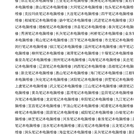
修
|
崇左笔记本电脑维修
|
三亚笔记本电脑维修
|
株洲笔记本电脑维修
|
黄石
本电脑维修
|
唐山笔记本电脑维修
|
大同笔记本电脑维修
|
包头笔记本电脑维
维修
|
克拉玛依笔记本电脑维修
|
大连笔记本电脑维修
|
四平笔记本电脑维修
维修
|
相城笔记本电脑维修
|
扬中笔记本电脑维修
|
武进笔记本电脑维修
|
滨
记本电脑维修
|
赣榆笔记本电脑维修
|
沛县笔记本电脑维修
|
泰兴笔记本电脑
修
|
秀洲笔记本电脑维修
|
长兴笔记本电脑维修
|
柯桥笔记本电脑维修
|
金东
本电脑维修
|
蜀山笔记本电脑维修
|
历下笔记本电脑维修
|
市北笔记本电脑维
闵行笔记本电脑维修
|
镇江笔记本电脑维修
|
温州笔记本电脑维修
|
南平笔记
电脑维修
|
柳州笔记本电脑维修
|
湘潭笔记本电脑维修
|
十堰笔记本电脑维修
秦皇岛笔记本电脑维修
|
朔州笔记本电脑维修
|
乌海笔记本电脑维修
|
吴忠笔
记本电脑维修
|
辽源笔记本电脑维修
|
鸡西笔记本电脑维修
|
昌都笔记本电脑
修
|
新北笔记本电脑维修
|
惠山笔记本电脑维修
|
海门笔记本电脑维修
|
江都
本电脑维修
|
兴化笔记本电脑维修
|
沭阳笔记本电脑维修
|
拱墅笔记本电脑维
上虞笔记本电脑维修
|
武义笔记本电脑维修
|
江山笔记本电脑维修
|
嵊泗笔记
电脑维修
|
黄岛笔记本电脑维修
|
荔湾笔记本电脑维修
|
盐田笔记本电脑维修
兴笔记本电脑维修
|
龙岩笔记本电脑维修
|
阜阳笔记本电脑维修
|
九江笔记本
脑维修
|
宜昌笔记本电脑维修
|
平顶山笔记本电脑维修
|
昭通笔记本电脑维修
峰笔记本电脑维修
|
固原笔记本电脑维修
|
咸阳笔记本电脑维修
|
白银笔记本
脑维修
|
林芝笔记本电脑维修
|
河东笔记本电脑维修
|
秦淮笔记本电脑维修
|
笔记本电脑维修
|
涟水笔记本电脑维修
|
灌云笔记本电脑维修
|
云龙笔记本电
维修
|
洞头笔记本电脑维修
|
海盐笔记本电脑维修
|
吴兴笔记本电脑维修
|
新