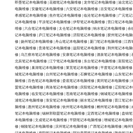
即墨笔记本电脑维修
|
花都笔记本电脑维修
|
龙华笔记本电脑维修
|
渝北笔记
电脑维修
|
安徽笔记本电脑维修
|
六安笔记本电脑维修
|
吉安笔记本电脑维修
孝感笔记本电脑维修
|
焦作笔记本电脑维修
|
临沧笔记本电脑维修
|
广元笔记
记本电脑维修
|
平凉笔记本电脑维修
|
伊犁笔记本电脑维修
|
营口笔记本电脑
维修
|
六合笔记本电脑维修
|
太仓笔记本电脑维修
|
响水笔记本电脑维修
|
余
记本电脑维修
|
庐江笔记本电脑维修
|
济阳笔记本电脑维修
|
胶州笔记本电脑
修
|
扬州笔记本电脑维修
|
舟山笔记本电脑维修
|
厦门笔记本电脑维修
|
江西
记本电脑维修
|
贵港笔记本电脑维修
|
益阳笔记本电脑维修
|
荆州笔记本电脑
修
|
乌兰察布笔记本电脑维修
|
安康笔记本电脑维修
|
酒泉笔记本电脑维修
|
北辰笔记本电脑维修
|
江宁笔记本电脑维修
|
东台笔记本电脑维修
|
富阳笔记
电脑维修
|
巢湖笔记本电脑维修
|
莱芜笔记本电脑维修
|
平度笔记本电脑维修
城笔记本电脑维修
|
台州笔记本电脑维修
|
石狮笔记本电脑维修
|
山东笔记本
脑维修
|
百色笔记本电脑维修
|
娄底笔记本电脑维修
|
黄冈笔记本电脑维修
|
盟笔记本电脑维修
|
商洛笔记本电脑维修
|
庆阳笔记本电脑维修
|
辽阳笔记本
电脑维修
|
临安笔记本电脑维修
|
苍南笔记本电脑维修
|
钢城笔记本电脑维修
浦笔记本电脑维修
|
淮安笔记本电脑维修
|
丽水笔记本电脑维修
|
晋江笔记本
脑维修
|
惠州笔记本电脑维修
|
钦州笔记本电脑维修
|
郴州笔记本电脑维修
|
笔记本电脑维修
|
锡林郭勒盟笔记本电脑维修
|
定西笔记本电脑维修
|
盘锦笔
本电脑维修
|
文成笔记本电脑维修
|
平阴笔记本电脑维修
|
增城笔记本电脑维
修
|
铜陵笔记本电脑维修
|
滨州笔记本电脑维修
|
广西笔记本电脑维修
|
梅州