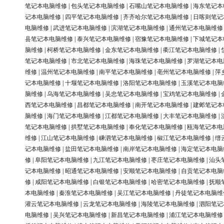
笔记本电脑维修
|
包头笔记本电脑维修
|
石嘴山笔记本电脑维修
|
海东笔记本
记本电脑维修
|
四平笔记本电脑维修
|
齐齐哈尔笔记本电脑维修
|
日喀则笔记
电脑维修
|
武进笔记本电脑维修
|
滨湖笔记本电脑维修
|
通州笔记本电脑维修
县笔记本电脑维修
|
泰兴笔记本电脑维修
|
宿豫笔记本电脑维修
|
下城笔记本
脑维修
|
柯桥笔记本电脑维修
|
金东笔记本电脑维修
|
衢江笔记本电脑维修
|
笔记本电脑维修
|
市北笔记本电脑维修
|
海珠笔记本电脑维修
|
罗湖笔记本电
维修
|
温州笔记本电脑维修
|
南平笔记本电脑维修
|
亳州笔记本电脑维修
|
萍
记本电脑维修
|
十堰笔记本电脑维修
|
洛阳笔记本电脑维修
|
玉溪笔记本电脑
脑维修
|
乌海笔记本电脑维修
|
吴忠笔记本电脑维修
|
宝鸡笔记本电脑维修
|
西笔记本电脑维修
|
昌都笔记本电脑维修
|
南开笔记本电脑维修
|
建邺笔记本
脑维修
|
海门笔记本电脑维修
|
江都笔记本电脑维修
|
大丰笔记本电脑维修
|
笔记本电脑维修
|
拱墅笔记本电脑维修
|
奉化笔记本电脑维修
|
瓯海笔记本电
维修
|
江山笔记本电脑维修
|
嵊泗笔记本电脑维修
|
椒江笔记本电脑维修
|
缙
记本电脑维修
|
盐田笔记本电脑维修
|
南岸笔记本电脑维修
|
海定笔记本电脑
修
|
阜阳笔记本电脑维修
|
九江笔记本电脑维修
|
枣庄笔记本电脑维修
|
汕头
记本电脑维修
|
昭通笔记本电脑维修
|
安顺笔记本电脑维修
|
自贡笔记本电脑
修
|
咸阳笔记本电脑维修
|
白银笔记本电脑维修
|
哈密笔记本电脑维修
|
抚顺
本电脑维修
|
秦淮笔记本电脑维修
|
吴江笔记本电脑维修
|
丹徒笔记本电脑维
灌云笔记本电脑维修
|
云龙笔记本电脑维修
|
海陵笔记本电脑维修
|
泗阳笔记
电脑维修
|
吴兴笔记本电脑维修
|
新昌笔记本电脑维修
|
浦江笔记本电脑维修