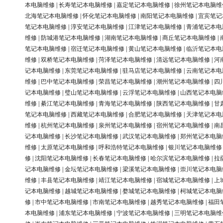
本电脑维修
|
长寿笔记本电脑维修
|
嘉定笔记本电脑维修
|
徐州笔记本电脑维
北海笔记本电脑维修
|
怀化笔记本电脑维修
|
南阳笔记本电脑维修
|
宜宾笔记
笔记本电脑维修
|
淳安笔记本电脑维修
|
江津笔记本电脑维修
|
青浦笔记本电
维修
|
防城港笔记本电脑维修
|
湖南笔记本电脑维修
|
商丘笔记本电脑维修
|
笔记本电脑维修
|
宿迁笔记本电脑维修
|
黄山笔记本电脑维修
|
临沂笔记本电
维修
|
双桥笔记本电脑维修
|
菏泽笔记本电脑维修
|
清远笔记本电脑维修
|
河
记本电脑维修
|
东莞笔记本电脑维修
|
驻马店笔记本电脑维修
|
云南笔记本电
维修
|
巴中笔记本电脑维修
|
荣昌笔记本电脑维修
|
潮州笔记本电脑维修
|
四
记本电脑维修
|
璧山笔记本电脑维修
|
云浮笔记本电脑维修
|
山西笔记本电脑
维修
|
綦江笔记本电脑维修
|
青海笔记本电脑维修
|
陕西笔记本电脑维修
|
甘
笔记本电脑维修
|
西藏笔记本电脑维修
|
合肥笔记本电脑维修
|
天津笔记本电
维修
|
杭州笔记本电脑维修
|
泉州笔记本电脑维修
|
宿州笔记本电脑维修
|
南
记本电脑维修
|
长沙笔记本电脑维修
|
武汉笔记本电脑维修
|
郑州笔记本电脑
维修
|
太原笔记本电脑维修
|
呼和浩特笔记本电脑维修
|
银川笔记本电脑维修
修
|
沈阳笔记本电脑维修
|
长春笔记本电脑维修
|
哈尔滨笔记本电脑维修
|
拉
记本电脑维修
|
金坛笔记本电脑维修
|
梁溪笔记本电脑维修
|
崇川笔记本电脑
维修
|
丰县笔记本电脑维修
|
靖江笔记本电脑维修
|
宿城笔记本电脑维修
|
上
记本电脑维修
|
越城笔记本电脑维修
|
婺城笔记本电脑维修
|
柯城笔记本电脑
修
|
市中笔记本电脑维修
|
市南笔记本电脑维修
|
越秀笔记本电脑维修
|
福田
本电脑维修
|
浦东笔记本电脑维修
|
宁波笔记本电脑维修
|
三明笔记本电脑维