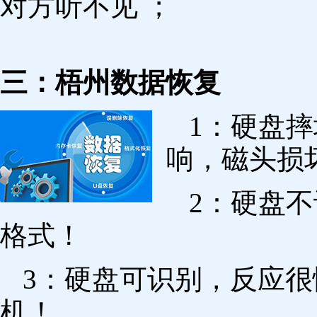
对方听不见 ；
三：梧州数据恢复
1：硬盘
响，磁头损
2：硬盘
格式！
3：硬盘可识别，反应
机！