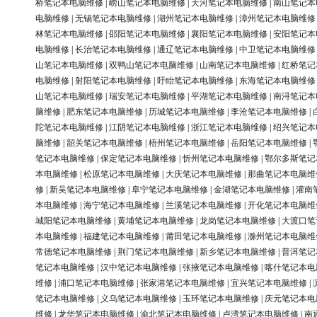
桥笔记本电脑维修
|
崂山笔记本电脑维修
|
天河笔记本电脑维修
|
南山笔记本
电脑维修
|
无锡笔记本电脑维修
|
湖州笔记本电脑维修
|
漳州笔记本电脑维修
林笔记本电脑维修
|
邵阳笔记本电脑维修
|
襄阳笔记本电脑维修
|
安阳笔记本
电脑维修
|
长治笔记本电脑维修
|
通辽笔记本电脑维修
|
中卫笔记本电脑维修
山笔记本电脑维修
|
双鸭山笔记本电脑维修
|
山南笔记本电脑维修
|
红桥笔记
电脑维修
|
射阳笔记本电脑维修
|
盱眙笔记本电脑维修
|
东海笔记本电脑维修
山笔记本电脑维修
|
瑞安笔记本电脑维修
|
平湖笔记本电脑维修
|
南浔笔记本
脑维修
|
肥东笔记本电脑维修
|
历城笔记本电脑维修
|
李沧笔记本电脑维修
|
陀笔记本电脑维修
|
江阴笔记本电脑维修
|
浙江笔记本电脑维修
|
绍兴笔记本
脑维修
|
韶关笔记本电脑维修
|
梧州笔记本电脑维修
|
岳阳笔记本电脑维修
|
笔记本电脑维修
|
保定笔记本电脑维修
|
忻州笔记本电脑维修
|
鄂尔多斯笔记
本电脑维修
|
松原笔记本电脑维修
|
大庆笔记本电脑维修
|
那曲笔记本电脑维
修
|
新吴笔记本电脑维修
|
阜宁笔记本电脑维修
|
金湖笔记本电脑维修
|
灌南
本电脑维修
|
海宁笔记本电脑维修
|
兰溪笔记本电脑维修
|
开化笔记本电脑维
城阳笔记本电脑维修
|
黄埔笔记本电脑维修
|
龙岗笔记本电脑维修
|
大渡口笔
本电脑维修
|
福建笔记本电脑维修
|
莆田笔记本电脑维修
|
滁州笔记本电脑维
常德笔记本电脑维修
|
荆门笔记本电脑维修
|
新乡笔记本电脑维修
|
普洱笔记
笔记本电脑维修
|
汉中笔记本电脑维修
|
张掖笔记本电脑维修
|
喀什笔记本电
维修
|
浦口笔记本电脑维修
|
张家港笔记本电脑维修
|
宜兴笔记本电脑维修
|
笔记本电脑维修
|
义乌笔记本电脑维修
|
玉环笔记本电脑维修
|
庆元笔记本电
维修
|
龙华笔记本电脑维修
|
渝北笔记本电脑维修
|
卢湾笔记本电脑维修
|
南