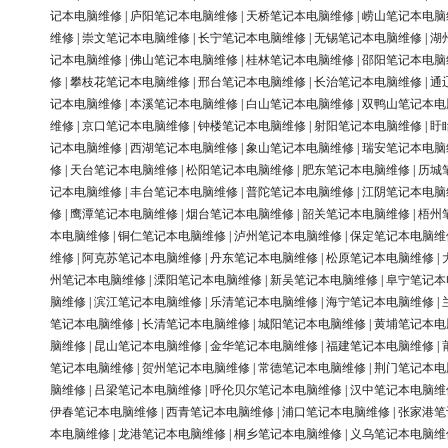
记本电脑维修
|
庐阳笔记本电脑维修
|
天桥笔记本电脑维修
|
崂山笔记本电脑
维修
|
崇文笔记本电脑维修
|
长宁笔记本电脑维修
|
无锡笔记本电脑维修
|
湖
记本电脑维修
|
佛山笔记本电脑维修
|
桂林笔记本电脑维修
|
邵阳笔记本电脑
修
|
攀枝花笔记本电脑维修
|
邢台笔记本电脑维修
|
长治笔记本电脑维修
|
通
记本电脑维修
|
本溪笔记本电脑维修
|
白山笔记本电脑维修
|
双鸭山笔记本电
维修
|
京口笔记本电脑维修
|
钟楼笔记本电脑维修
|
射阳笔记本电脑维修
|
盱
记本电脑维修
|
西湖笔记本电脑维修
|
象山笔记本电脑维修
|
瑞安笔记本电脑
修
|
天台笔记本电脑维修
|
松阳笔记本电脑维修
|
肥东笔记本电脑维修
|
历城
记本电脑维修
|
丰台笔记本电脑维修
|
普陀笔记本电脑维修
|
江阴笔记本电脑
修
|
鹰潭笔记本电脑维修
|
烟台笔记本电脑维修
|
韶关笔记本电脑维修
|
梧州
本电脑维修
|
铜仁笔记本电脑维修
|
泸州笔记本电脑维修
|
保定笔记本电脑维
维修
|
阿克苏笔记本电脑维修
|
丹东笔记本电脑维修
|
松原笔记本电脑维修
|
州笔记本电脑维修
|
溧阳笔记本电脑维修
|
新吴笔记本电脑维修
|
阜宁笔记本
脑维修
|
滨江笔记本电脑维修
|
乐清笔记本电脑维修
|
海宁笔记本电脑维修
|
笔记本电脑维修
|
长清笔记本电脑维修
|
城阳笔记本电脑维修
|
黄埔笔记本电
脑维修
|
昆山笔记本电脑维修
|
金华笔记本电脑维修
|
福建笔记本电脑维修
|
笔记本电脑维修
|
贺州笔记本电脑维修
|
常德笔记本电脑维修
|
荆门笔记本电
脑维修
|
吕梁笔记本电脑维修
|
呼伦贝尔笔记本电脑维修
|
汉中笔记本电脑维
伊春笔记本电脑维修
|
西青笔记本电脑维修
|
浦口笔记本电脑维修
|
张家港笔
本电脑维修
|
龙港笔记本电脑维修
|
桐乡笔记本电脑维修
|
义乌笔记本电脑维