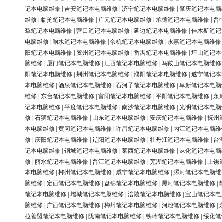
记本电脑维修
|
吉安笔记本电脑维修
|
济宁笔记本电脑维修
|
肇庆笔记本电脑
维修
|
临沧笔记本电脑维修
|
广元笔记本电脑维修
|
承德笔记本电脑维修
|
晋
犁笔记本电脑维修
|
营口笔记本电脑维修
|
延边笔记本电脑维修
|
佳木斯笔记
电脑维修
|
响水笔记本电脑维修
|
余杭笔记本电脑维修
|
永嘉笔记本电脑维修
阳笔记本电脑维修
|
胶州笔记本电脑维修
|
番禺笔记本电脑维修
|
坪山笔记本
脑维修
|
厦门笔记本电脑维修
|
江西笔记本电脑维修
|
马鞍山笔记本电脑维修
阳笔记本电脑维修
|
荆州笔记本电脑维修
|
濮阳笔记本电脑维修
|
遂宁笔记本
本电脑维修
|
酒泉笔记本电脑维修
|
石河子笔记本电脑维修
|
阜新笔记本电脑
维修
|
东台笔记本电脑维修
|
富阳笔记本电脑维修
|
平阳笔记本电脑维修
|
永
记本电脑维修
|
平度笔记本电脑维修
|
南沙笔记本电脑维修
|
光明笔记本电脑
修
|
石狮笔记本电脑维修
|
山东笔记本电脑维修
|
安庆笔记本电脑维修
|
抚州
本电脑维修
|
黄冈笔记本电脑维修
|
许昌笔记本电脑维修
|
内江笔记本电脑维
修
|
庆阳笔记本电脑维修
|
辽阳笔记本电脑维修
|
牡丹江笔记本电脑维修
|
台
记本电脑维修
|
钢城笔记本电脑维修
|
莱西笔记本电脑维修
|
从化笔记本电脑
修
|
丽水笔记本电脑维修
|
晋江笔记本电脑维修
|
芜湖笔记本电脑维修
|
上饶
本电脑维修
|
郴州笔记本电脑维修
|
咸宁笔记本电脑维修
|
漯河笔记本电脑维
脑维修
|
定西笔记本电脑维修
|
盘锦笔记本电脑维修
|
黑河笔记本电脑维修
|
笔记本电脑维修
|
增城笔记本电脑维修
|
涪陵笔记本电脑维修
|
宝山笔记本电
脑维修
|
广西笔记本电脑维修
|
梅州笔记本电脑维修
|
河池笔记本电脑维修
|
拉善盟笔记本电脑维修
|
陇南笔记本电脑维修
|
铁岭笔记本电脑维修
|
绥化笔