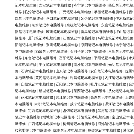
记本电脑维修
|
吉安笔记本电脑维修
|
济宁笔记本电脑维修
|
肇庆笔记本电脑
维修
|
临沧笔记本电脑维修
|
广元笔记本电脑维修
|
承德笔记本电脑维修
|
晋
犁笔记本电脑维修
|
营口笔记本电脑维修
|
延边笔记本电脑维修
|
佳木斯笔记
电脑维修
|
响水笔记本电脑维修
|
余杭笔记本电脑维修
|
永嘉笔记本电脑维修
阳笔记本电脑维修
|
胶州笔记本电脑维修
|
番禺笔记本电脑维修
|
坪山笔记本
脑维修
|
厦门笔记本电脑维修
|
江西笔记本电脑维修
|
马鞍山笔记本电脑维修
阳笔记本电脑维修
|
荆州笔记本电脑维修
|
濮阳笔记本电脑维修
|
遂宁笔记本
本电脑维修
|
酒泉笔记本电脑维修
|
石河子笔记本电脑维修
|
阜新笔记本电脑
维修
|
东台笔记本电脑维修
|
富阳笔记本电脑维修
|
平阳笔记本电脑维修
|
永
记本电脑维修
|
平度笔记本电脑维修
|
南沙笔记本电脑维修
|
光明笔记本电脑
修
|
石狮笔记本电脑维修
|
山东笔记本电脑维修
|
安庆笔记本电脑维修
|
抚州
本电脑维修
|
黄冈笔记本电脑维修
|
许昌笔记本电脑维修
|
内江笔记本电脑维
修
|
庆阳笔记本电脑维修
|
辽阳笔记本电脑维修
|
牡丹江笔记本电脑维修
|
台
记本电脑维修
|
钢城笔记本电脑维修
|
莱西笔记本电脑维修
|
从化笔记本电脑
修
|
丽水笔记本电脑维修
|
晋江笔记本电脑维修
|
芜湖笔记本电脑维修
|
上饶
本电脑维修
|
郴州笔记本电脑维修
|
咸宁笔记本电脑维修
|
漯河笔记本电脑维
脑维修
|
定西笔记本电脑维修
|
盘锦笔记本电脑维修
|
黑河笔记本电脑维修
|
笔记本电脑维修
|
增城笔记本电脑维修
|
涪陵笔记本电脑维修
|
宝山笔记本电
脑维修
|
广西笔记本电脑维修
|
梅州笔记本电脑维修
|
河池笔记本电脑维修
|
拉善盟笔记本电脑维修
|
陇南笔记本电脑维修
|
铁岭笔记本电脑维修
|
绥化笔