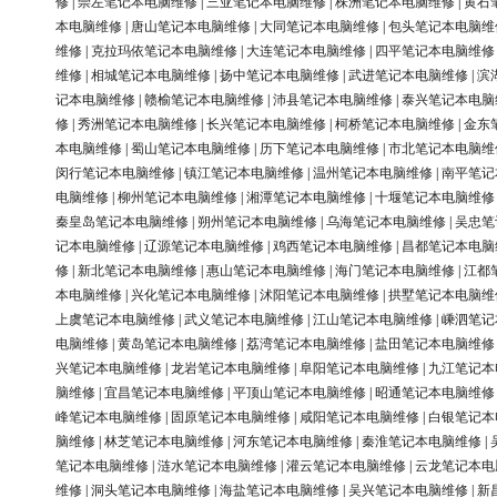
修
|
崇左笔记本电脑维修
|
三亚笔记本电脑维修
|
株洲笔记本电脑维修
|
黄石
本电脑维修
|
唐山笔记本电脑维修
|
大同笔记本电脑维修
|
包头笔记本电脑维
维修
|
克拉玛依笔记本电脑维修
|
大连笔记本电脑维修
|
四平笔记本电脑维修
维修
|
相城笔记本电脑维修
|
扬中笔记本电脑维修
|
武进笔记本电脑维修
|
滨
记本电脑维修
|
赣榆笔记本电脑维修
|
沛县笔记本电脑维修
|
泰兴笔记本电脑
修
|
秀洲笔记本电脑维修
|
长兴笔记本电脑维修
|
柯桥笔记本电脑维修
|
金东
本电脑维修
|
蜀山笔记本电脑维修
|
历下笔记本电脑维修
|
市北笔记本电脑维
闵行笔记本电脑维修
|
镇江笔记本电脑维修
|
温州笔记本电脑维修
|
南平笔记
电脑维修
|
柳州笔记本电脑维修
|
湘潭笔记本电脑维修
|
十堰笔记本电脑维修
秦皇岛笔记本电脑维修
|
朔州笔记本电脑维修
|
乌海笔记本电脑维修
|
吴忠笔
记本电脑维修
|
辽源笔记本电脑维修
|
鸡西笔记本电脑维修
|
昌都笔记本电脑
修
|
新北笔记本电脑维修
|
惠山笔记本电脑维修
|
海门笔记本电脑维修
|
江都
本电脑维修
|
兴化笔记本电脑维修
|
沭阳笔记本电脑维修
|
拱墅笔记本电脑维
上虞笔记本电脑维修
|
武义笔记本电脑维修
|
江山笔记本电脑维修
|
嵊泗笔记
电脑维修
|
黄岛笔记本电脑维修
|
荔湾笔记本电脑维修
|
盐田笔记本电脑维修
兴笔记本电脑维修
|
龙岩笔记本电脑维修
|
阜阳笔记本电脑维修
|
九江笔记本
脑维修
|
宜昌笔记本电脑维修
|
平顶山笔记本电脑维修
|
昭通笔记本电脑维修
峰笔记本电脑维修
|
固原笔记本电脑维修
|
咸阳笔记本电脑维修
|
白银笔记本
脑维修
|
林芝笔记本电脑维修
|
河东笔记本电脑维修
|
秦淮笔记本电脑维修
|
笔记本电脑维修
|
涟水笔记本电脑维修
|
灌云笔记本电脑维修
|
云龙笔记本电
维修
|
洞头笔记本电脑维修
|
海盐笔记本电脑维修
|
吴兴笔记本电脑维修
|
新