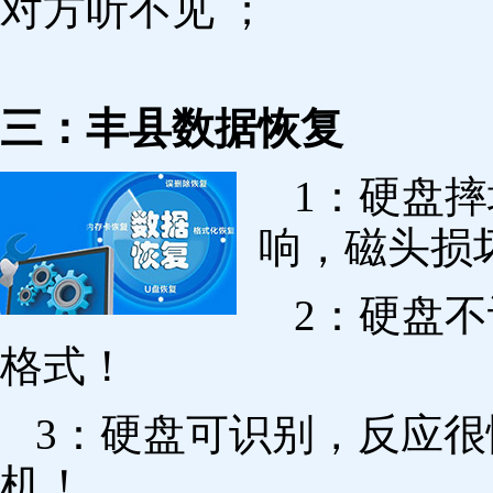
对方听不见 ；
三：丰县数据恢复
1：硬盘
响，磁头损
2：硬盘
格式！
3：硬盘可识别，反应
机！