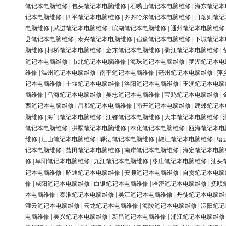
笔记本电脑维修
|
包头笔记本电脑维修
|
石嘴山笔记本电脑维修
|
海东笔记本
记本电脑维修
|
四平笔记本电脑维修
|
齐齐哈尔笔记本电脑维修
|
日喀则笔记
电脑维修
|
武进笔记本电脑维修
|
滨湖笔记本电脑维修
|
通州笔记本电脑维修
县笔记本电脑维修
|
泰兴笔记本电脑维修
|
宿豫笔记本电脑维修
|
下城笔记本
脑维修
|
柯桥笔记本电脑维修
|
金东笔记本电脑维修
|
衢江笔记本电脑维修
|
笔记本电脑维修
|
市北笔记本电脑维修
|
海珠笔记本电脑维修
|
罗湖笔记本电
维修
|
温州笔记本电脑维修
|
南平笔记本电脑维修
|
亳州笔记本电脑维修
|
萍
记本电脑维修
|
十堰笔记本电脑维修
|
洛阳笔记本电脑维修
|
玉溪笔记本电脑
脑维修
|
乌海笔记本电脑维修
|
吴忠笔记本电脑维修
|
宝鸡笔记本电脑维修
|
西笔记本电脑维修
|
昌都笔记本电脑维修
|
南开笔记本电脑维修
|
建邺笔记本
脑维修
|
海门笔记本电脑维修
|
江都笔记本电脑维修
|
大丰笔记本电脑维修
|
笔记本电脑维修
|
拱墅笔记本电脑维修
|
奉化笔记本电脑维修
|
瓯海笔记本电
维修
|
江山笔记本电脑维修
|
嵊泗笔记本电脑维修
|
椒江笔记本电脑维修
|
缙
记本电脑维修
|
盐田笔记本电脑维修
|
南岸笔记本电脑维修
|
海定笔记本电脑
修
|
阜阳笔记本电脑维修
|
九江笔记本电脑维修
|
枣庄笔记本电脑维修
|
汕头
记本电脑维修
|
昭通笔记本电脑维修
|
安顺笔记本电脑维修
|
自贡笔记本电脑
修
|
咸阳笔记本电脑维修
|
白银笔记本电脑维修
|
哈密笔记本电脑维修
|
抚顺
本电脑维修
|
秦淮笔记本电脑维修
|
吴江笔记本电脑维修
|
丹徒笔记本电脑维
灌云笔记本电脑维修
|
云龙笔记本电脑维修
|
海陵笔记本电脑维修
|
泗阳笔记
电脑维修
|
吴兴笔记本电脑维修
|
新昌笔记本电脑维修
|
浦江笔记本电脑维修