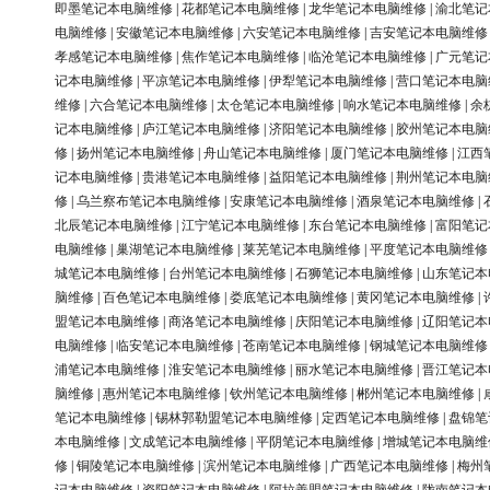
即墨笔记本电脑维修
|
花都笔记本电脑维修
|
龙华笔记本电脑维修
|
渝北笔记
电脑维修
|
安徽笔记本电脑维修
|
六安笔记本电脑维修
|
吉安笔记本电脑维修
孝感笔记本电脑维修
|
焦作笔记本电脑维修
|
临沧笔记本电脑维修
|
广元笔记
记本电脑维修
|
平凉笔记本电脑维修
|
伊犁笔记本电脑维修
|
营口笔记本电脑
维修
|
六合笔记本电脑维修
|
太仓笔记本电脑维修
|
响水笔记本电脑维修
|
余
记本电脑维修
|
庐江笔记本电脑维修
|
济阳笔记本电脑维修
|
胶州笔记本电脑
修
|
扬州笔记本电脑维修
|
舟山笔记本电脑维修
|
厦门笔记本电脑维修
|
江西
记本电脑维修
|
贵港笔记本电脑维修
|
益阳笔记本电脑维修
|
荆州笔记本电脑
修
|
乌兰察布笔记本电脑维修
|
安康笔记本电脑维修
|
酒泉笔记本电脑维修
|
北辰笔记本电脑维修
|
江宁笔记本电脑维修
|
东台笔记本电脑维修
|
富阳笔记
电脑维修
|
巢湖笔记本电脑维修
|
莱芜笔记本电脑维修
|
平度笔记本电脑维修
城笔记本电脑维修
|
台州笔记本电脑维修
|
石狮笔记本电脑维修
|
山东笔记本
脑维修
|
百色笔记本电脑维修
|
娄底笔记本电脑维修
|
黄冈笔记本电脑维修
|
盟笔记本电脑维修
|
商洛笔记本电脑维修
|
庆阳笔记本电脑维修
|
辽阳笔记本
电脑维修
|
临安笔记本电脑维修
|
苍南笔记本电脑维修
|
钢城笔记本电脑维修
浦笔记本电脑维修
|
淮安笔记本电脑维修
|
丽水笔记本电脑维修
|
晋江笔记本
脑维修
|
惠州笔记本电脑维修
|
钦州笔记本电脑维修
|
郴州笔记本电脑维修
|
笔记本电脑维修
|
锡林郭勒盟笔记本电脑维修
|
定西笔记本电脑维修
|
盘锦笔
本电脑维修
|
文成笔记本电脑维修
|
平阴笔记本电脑维修
|
增城笔记本电脑维
修
|
铜陵笔记本电脑维修
|
滨州笔记本电脑维修
|
广西笔记本电脑维修
|
梅州