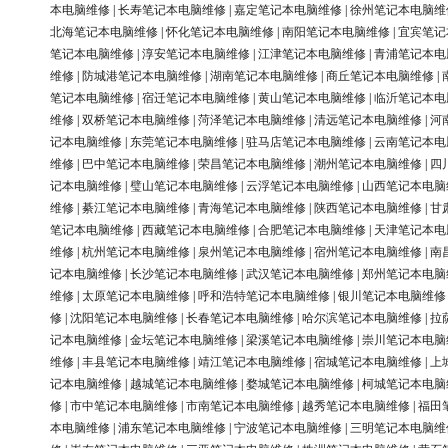
本电脑维修
|
长寿笔记本电脑维修
|
嘉定笔记本电脑维修
|
徐州笔记本电脑维
北海笔记本电脑维修
|
怀化笔记本电脑维修
|
南阳笔记本电脑维修
|
宜宾笔记
笔记本电脑维修
|
淳安笔记本电脑维修
|
江津笔记本电脑维修
|
青浦笔记本电
维修
|
防城港笔记本电脑维修
|
湖南笔记本电脑维修
|
商丘笔记本电脑维修
|
笔记本电脑维修
|
宿迁笔记本电脑维修
|
黄山笔记本电脑维修
|
临沂笔记本电
维修
|
双桥笔记本电脑维修
|
菏泽笔记本电脑维修
|
清远笔记本电脑维修
|
河
记本电脑维修
|
东莞笔记本电脑维修
|
驻马店笔记本电脑维修
|
云南笔记本电
维修
|
巴中笔记本电脑维修
|
荣昌笔记本电脑维修
|
潮州笔记本电脑维修
|
四
记本电脑维修
|
璧山笔记本电脑维修
|
云浮笔记本电脑维修
|
山西笔记本电脑
维修
|
綦江笔记本电脑维修
|
青海笔记本电脑维修
|
陕西笔记本电脑维修
|
甘
笔记本电脑维修
|
西藏笔记本电脑维修
|
合肥笔记本电脑维修
|
天津笔记本电
维修
|
杭州笔记本电脑维修
|
泉州笔记本电脑维修
|
宿州笔记本电脑维修
|
南
记本电脑维修
|
长沙笔记本电脑维修
|
武汉笔记本电脑维修
|
郑州笔记本电脑
维修
|
太原笔记本电脑维修
|
呼和浩特笔记本电脑维修
|
银川笔记本电脑维修
修
|
沈阳笔记本电脑维修
|
长春笔记本电脑维修
|
哈尔滨笔记本电脑维修
|
拉
记本电脑维修
|
金坛笔记本电脑维修
|
梁溪笔记本电脑维修
|
崇川笔记本电脑
维修
|
丰县笔记本电脑维修
|
靖江笔记本电脑维修
|
宿城笔记本电脑维修
|
上
记本电脑维修
|
越城笔记本电脑维修
|
婺城笔记本电脑维修
|
柯城笔记本电脑
修
|
市中笔记本电脑维修
|
市南笔记本电脑维修
|
越秀笔记本电脑维修
|
福田
本电脑维修
|
浦东笔记本电脑维修
|
宁波笔记本电脑维修
|
三明笔记本电脑维