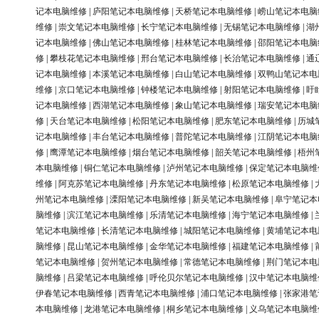
记本电脑维修
|
庐阳笔记本电脑维修
|
天桥笔记本电脑维修
|
崂山笔记本电脑
维修
|
崇文笔记本电脑维修
|
长宁笔记本电脑维修
|
无锡笔记本电脑维修
|
湖
记本电脑维修
|
佛山笔记本电脑维修
|
桂林笔记本电脑维修
|
邵阳笔记本电脑
修
|
攀枝花笔记本电脑维修
|
邢台笔记本电脑维修
|
长治笔记本电脑维修
|
通
记本电脑维修
|
本溪笔记本电脑维修
|
白山笔记本电脑维修
|
双鸭山笔记本电
维修
|
京口笔记本电脑维修
|
钟楼笔记本电脑维修
|
射阳笔记本电脑维修
|
盱
记本电脑维修
|
西湖笔记本电脑维修
|
象山笔记本电脑维修
|
瑞安笔记本电脑
修
|
天台笔记本电脑维修
|
松阳笔记本电脑维修
|
肥东笔记本电脑维修
|
历城
记本电脑维修
|
丰台笔记本电脑维修
|
普陀笔记本电脑维修
|
江阴笔记本电脑
修
|
鹰潭笔记本电脑维修
|
烟台笔记本电脑维修
|
韶关笔记本电脑维修
|
梧州
本电脑维修
|
铜仁笔记本电脑维修
|
泸州笔记本电脑维修
|
保定笔记本电脑维
维修
|
阿克苏笔记本电脑维修
|
丹东笔记本电脑维修
|
松原笔记本电脑维修
|
州笔记本电脑维修
|
溧阳笔记本电脑维修
|
新吴笔记本电脑维修
|
阜宁笔记本
脑维修
|
滨江笔记本电脑维修
|
乐清笔记本电脑维修
|
海宁笔记本电脑维修
|
笔记本电脑维修
|
长清笔记本电脑维修
|
城阳笔记本电脑维修
|
黄埔笔记本电
脑维修
|
昆山笔记本电脑维修
|
金华笔记本电脑维修
|
福建笔记本电脑维修
|
笔记本电脑维修
|
贺州笔记本电脑维修
|
常德笔记本电脑维修
|
荆门笔记本电
脑维修
|
吕梁笔记本电脑维修
|
呼伦贝尔笔记本电脑维修
|
汉中笔记本电脑维
伊春笔记本电脑维修
|
西青笔记本电脑维修
|
浦口笔记本电脑维修
|
张家港笔
本电脑维修
|
龙港笔记本电脑维修
|
桐乡笔记本电脑维修
|
义乌笔记本电脑维