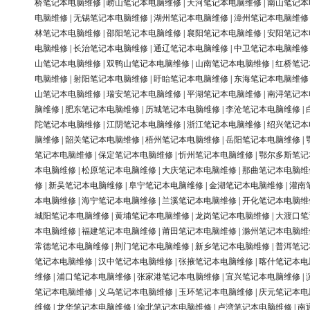
桥笔记本电脑维修
|
崂山笔记本电脑维修
|
天河笔记本电脑维修
|
南山笔记本
电脑维修
|
无锡笔记本电脑维修
|
湖州笔记本电脑维修
|
漳州笔记本电脑维修
林笔记本电脑维修
|
邵阳笔记本电脑维修
|
襄阳笔记本电脑维修
|
安阳笔记本
电脑维修
|
长治笔记本电脑维修
|
通辽笔记本电脑维修
|
中卫笔记本电脑维修
山笔记本电脑维修
|
双鸭山笔记本电脑维修
|
山南笔记本电脑维修
|
红桥笔记
电脑维修
|
射阳笔记本电脑维修
|
盱眙笔记本电脑维修
|
东海笔记本电脑维修
山笔记本电脑维修
|
瑞安笔记本电脑维修
|
平湖笔记本电脑维修
|
南浔笔记本
脑维修
|
肥东笔记本电脑维修
|
历城笔记本电脑维修
|
李沧笔记本电脑维修
|
陀笔记本电脑维修
|
江阴笔记本电脑维修
|
浙江笔记本电脑维修
|
绍兴笔记本
脑维修
|
韶关笔记本电脑维修
|
梧州笔记本电脑维修
|
岳阳笔记本电脑维修
|
笔记本电脑维修
|
保定笔记本电脑维修
|
忻州笔记本电脑维修
|
鄂尔多斯笔记
本电脑维修
|
松原笔记本电脑维修
|
大庆笔记本电脑维修
|
那曲笔记本电脑维
修
|
新吴笔记本电脑维修
|
阜宁笔记本电脑维修
|
金湖笔记本电脑维修
|
灌南
本电脑维修
|
海宁笔记本电脑维修
|
兰溪笔记本电脑维修
|
开化笔记本电脑维
城阳笔记本电脑维修
|
黄埔笔记本电脑维修
|
龙岗笔记本电脑维修
|
大渡口笔
本电脑维修
|
福建笔记本电脑维修
|
莆田笔记本电脑维修
|
滁州笔记本电脑维
常德笔记本电脑维修
|
荆门笔记本电脑维修
|
新乡笔记本电脑维修
|
普洱笔记
笔记本电脑维修
|
汉中笔记本电脑维修
|
张掖笔记本电脑维修
|
喀什笔记本电
维修
|
浦口笔记本电脑维修
|
张家港笔记本电脑维修
|
宜兴笔记本电脑维修
|
笔记本电脑维修
|
义乌笔记本电脑维修
|
玉环笔记本电脑维修
|
庆元笔记本电
维修
|
龙华笔记本电脑维修
|
渝北笔记本电脑维修
|
卢湾笔记本电脑维修
|
南