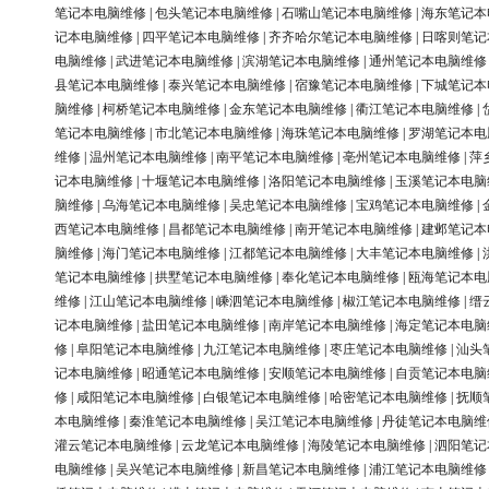
笔记本电脑维修
|
包头笔记本电脑维修
|
石嘴山笔记本电脑维修
|
海东笔记本
记本电脑维修
|
四平笔记本电脑维修
|
齐齐哈尔笔记本电脑维修
|
日喀则笔记
电脑维修
|
武进笔记本电脑维修
|
滨湖笔记本电脑维修
|
通州笔记本电脑维修
县笔记本电脑维修
|
泰兴笔记本电脑维修
|
宿豫笔记本电脑维修
|
下城笔记本
脑维修
|
柯桥笔记本电脑维修
|
金东笔记本电脑维修
|
衢江笔记本电脑维修
|
笔记本电脑维修
|
市北笔记本电脑维修
|
海珠笔记本电脑维修
|
罗湖笔记本电
维修
|
温州笔记本电脑维修
|
南平笔记本电脑维修
|
亳州笔记本电脑维修
|
萍
记本电脑维修
|
十堰笔记本电脑维修
|
洛阳笔记本电脑维修
|
玉溪笔记本电脑
脑维修
|
乌海笔记本电脑维修
|
吴忠笔记本电脑维修
|
宝鸡笔记本电脑维修
|
西笔记本电脑维修
|
昌都笔记本电脑维修
|
南开笔记本电脑维修
|
建邺笔记本
脑维修
|
海门笔记本电脑维修
|
江都笔记本电脑维修
|
大丰笔记本电脑维修
|
笔记本电脑维修
|
拱墅笔记本电脑维修
|
奉化笔记本电脑维修
|
瓯海笔记本电
维修
|
江山笔记本电脑维修
|
嵊泗笔记本电脑维修
|
椒江笔记本电脑维修
|
缙
记本电脑维修
|
盐田笔记本电脑维修
|
南岸笔记本电脑维修
|
海定笔记本电脑
修
|
阜阳笔记本电脑维修
|
九江笔记本电脑维修
|
枣庄笔记本电脑维修
|
汕头
记本电脑维修
|
昭通笔记本电脑维修
|
安顺笔记本电脑维修
|
自贡笔记本电脑
修
|
咸阳笔记本电脑维修
|
白银笔记本电脑维修
|
哈密笔记本电脑维修
|
抚顺
本电脑维修
|
秦淮笔记本电脑维修
|
吴江笔记本电脑维修
|
丹徒笔记本电脑维
灌云笔记本电脑维修
|
云龙笔记本电脑维修
|
海陵笔记本电脑维修
|
泗阳笔记
电脑维修
|
吴兴笔记本电脑维修
|
新昌笔记本电脑维修
|
浦江笔记本电脑维修