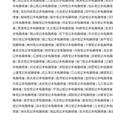
修
|
崇左笔记本电脑维修
|
三亚笔记本电脑维修
|
株洲笔记本电脑维修
|
黄石
本电脑维修
|
唐山笔记本电脑维修
|
大同笔记本电脑维修
|
包头笔记本电脑维
维修
|
克拉玛依笔记本电脑维修
|
大连笔记本电脑维修
|
四平笔记本电脑维修
维修
|
相城笔记本电脑维修
|
扬中笔记本电脑维修
|
武进笔记本电脑维修
|
滨
记本电脑维修
|
赣榆笔记本电脑维修
|
沛县笔记本电脑维修
|
泰兴笔记本电脑
修
|
秀洲笔记本电脑维修
|
长兴笔记本电脑维修
|
柯桥笔记本电脑维修
|
金东
本电脑维修
|
蜀山笔记本电脑维修
|
历下笔记本电脑维修
|
市北笔记本电脑维
闵行笔记本电脑维修
|
镇江笔记本电脑维修
|
温州笔记本电脑维修
|
南平笔记
电脑维修
|
柳州笔记本电脑维修
|
湘潭笔记本电脑维修
|
十堰笔记本电脑维修
秦皇岛笔记本电脑维修
|
朔州笔记本电脑维修
|
乌海笔记本电脑维修
|
吴忠笔
记本电脑维修
|
辽源笔记本电脑维修
|
鸡西笔记本电脑维修
|
昌都笔记本电脑
修
|
新北笔记本电脑维修
|
惠山笔记本电脑维修
|
海门笔记本电脑维修
|
江都
本电脑维修
|
兴化笔记本电脑维修
|
沭阳笔记本电脑维修
|
拱墅笔记本电脑维
上虞笔记本电脑维修
|
武义笔记本电脑维修
|
江山笔记本电脑维修
|
嵊泗笔记
电脑维修
|
黄岛笔记本电脑维修
|
荔湾笔记本电脑维修
|
盐田笔记本电脑维修
兴笔记本电脑维修
|
龙岩笔记本电脑维修
|
阜阳笔记本电脑维修
|
九江笔记本
脑维修
|
宜昌笔记本电脑维修
|
平顶山笔记本电脑维修
|
昭通笔记本电脑维修
峰笔记本电脑维修
|
固原笔记本电脑维修
|
咸阳笔记本电脑维修
|
白银笔记本
脑维修
|
林芝笔记本电脑维修
|
河东笔记本电脑维修
|
秦淮笔记本电脑维修
|
笔记本电脑维修
|
涟水笔记本电脑维修
|
灌云笔记本电脑维修
|
云龙笔记本电
维修
|
洞头笔记本电脑维修
|
海盐笔记本电脑维修
|
吴兴笔记本电脑维修
|
新