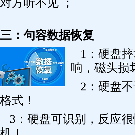
对方听不见 ；
三：句容数据恢复
1：硬盘
响，磁头损
2：硬盘
格式！
3：硬盘可识别，反应
机！