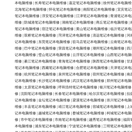
本电脑维修
|
长寿笔记本电脑维修
|
嘉定笔记本电脑维修
|
徐州笔记本电脑维
北海笔记本电脑维修
|
怀化笔记本电脑维修
|
南阳笔记本电脑维修
|
宜宾笔记
笔记本电脑维修
|
淳安笔记本电脑维修
|
江津笔记本电脑维修
|
青浦笔记本电
维修
|
防城港笔记本电脑维修
|
湖南笔记本电脑维修
|
商丘笔记本电脑维修
|
笔记本电脑维修
|
宿迁笔记本电脑维修
|
黄山笔记本电脑维修
|
临沂笔记本电
维修
|
双桥笔记本电脑维修
|
菏泽笔记本电脑维修
|
清远笔记本电脑维修
|
河
记本电脑维修
|
东莞笔记本电脑维修
|
驻马店笔记本电脑维修
|
云南笔记本电
维修
|
巴中笔记本电脑维修
|
荣昌笔记本电脑维修
|
潮州笔记本电脑维修
|
四
记本电脑维修
|
璧山笔记本电脑维修
|
云浮笔记本电脑维修
|
山西笔记本电脑
维修
|
綦江笔记本电脑维修
|
青海笔记本电脑维修
|
陕西笔记本电脑维修
|
甘
笔记本电脑维修
|
西藏笔记本电脑维修
|
合肥笔记本电脑维修
|
天津笔记本电
维修
|
杭州笔记本电脑维修
|
泉州笔记本电脑维修
|
宿州笔记本电脑维修
|
南
记本电脑维修
|
长沙笔记本电脑维修
|
武汉笔记本电脑维修
|
郑州笔记本电脑
维修
|
太原笔记本电脑维修
|
呼和浩特笔记本电脑维修
|
银川笔记本电脑维修
修
|
沈阳笔记本电脑维修
|
长春笔记本电脑维修
|
哈尔滨笔记本电脑维修
|
拉
记本电脑维修
|
金坛笔记本电脑维修
|
梁溪笔记本电脑维修
|
崇川笔记本电脑
维修
|
丰县笔记本电脑维修
|
靖江笔记本电脑维修
|
宿城笔记本电脑维修
|
上
记本电脑维修
|
越城笔记本电脑维修
|
婺城笔记本电脑维修
|
柯城笔记本电脑
修
|
市中笔记本电脑维修
|
市南笔记本电脑维修
|
越秀笔记本电脑维修
|
福田
本电脑维修
|
浦东笔记本电脑维修
|
宁波笔记本电脑维修
|
三明笔记本电脑维