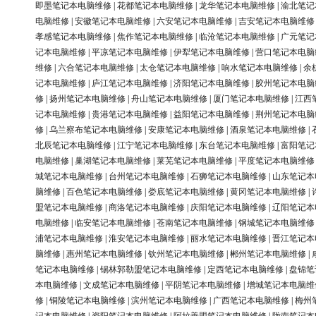
即墨笔记本电脑维修
|
花都笔记本电脑维修
|
龙华笔记本电脑维修
|
渝北笔记
电脑维修
|
安徽笔记本电脑维修
|
六安笔记本电脑维修
|
吉安笔记本电脑维修
孝感笔记本电脑维修
|
焦作笔记本电脑维修
|
临沧笔记本电脑维修
|
广元笔记
记本电脑维修
|
平凉笔记本电脑维修
|
伊犁笔记本电脑维修
|
营口笔记本电脑
维修
|
六合笔记本电脑维修
|
太仓笔记本电脑维修
|
响水笔记本电脑维修
|
余
记本电脑维修
|
庐江笔记本电脑维修
|
济阳笔记本电脑维修
|
胶州笔记本电脑
修
|
扬州笔记本电脑维修
|
舟山笔记本电脑维修
|
厦门笔记本电脑维修
|
江西
记本电脑维修
|
贵港笔记本电脑维修
|
益阳笔记本电脑维修
|
荆州笔记本电脑
修
|
乌兰察布笔记本电脑维修
|
安康笔记本电脑维修
|
酒泉笔记本电脑维修
|
北辰笔记本电脑维修
|
江宁笔记本电脑维修
|
东台笔记本电脑维修
|
富阳笔记
电脑维修
|
巢湖笔记本电脑维修
|
莱芜笔记本电脑维修
|
平度笔记本电脑维修
城笔记本电脑维修
|
台州笔记本电脑维修
|
石狮笔记本电脑维修
|
山东笔记本
脑维修
|
百色笔记本电脑维修
|
娄底笔记本电脑维修
|
黄冈笔记本电脑维修
|
盟笔记本电脑维修
|
商洛笔记本电脑维修
|
庆阳笔记本电脑维修
|
辽阳笔记本
电脑维修
|
临安笔记本电脑维修
|
苍南笔记本电脑维修
|
钢城笔记本电脑维修
浦笔记本电脑维修
|
淮安笔记本电脑维修
|
丽水笔记本电脑维修
|
晋江笔记本
脑维修
|
惠州笔记本电脑维修
|
钦州笔记本电脑维修
|
郴州笔记本电脑维修
|
笔记本电脑维修
|
锡林郭勒盟笔记本电脑维修
|
定西笔记本电脑维修
|
盘锦笔
本电脑维修
|
文成笔记本电脑维修
|
平阴笔记本电脑维修
|
增城笔记本电脑维
修
|
铜陵笔记本电脑维修
|
滨州笔记本电脑维修
|
广西笔记本电脑维修
|
梅州