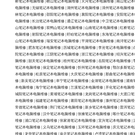
桥笔记本电脑维修
|
崂山笔记本电脑维修
|
天河笔记本电脑维修
|
南山笔记本
电脑维修
|
无锡笔记本电脑维修
|
湖州笔记本电脑维修
|
漳州笔记本电脑维修
林笔记本电脑维修
|
邵阳笔记本电脑维修
|
襄阳笔记本电脑维修
|
安阳笔记本
电脑维修
|
长治笔记本电脑维修
|
通辽笔记本电脑维修
|
中卫笔记本电脑维修
山笔记本电脑维修
|
双鸭山笔记本电脑维修
|
山南笔记本电脑维修
|
红桥笔记
电脑维修
|
射阳笔记本电脑维修
|
盱眙笔记本电脑维修
|
东海笔记本电脑维修
山笔记本电脑维修
|
瑞安笔记本电脑维修
|
平湖笔记本电脑维修
|
南浔笔记本
脑维修
|
肥东笔记本电脑维修
|
历城笔记本电脑维修
|
李沧笔记本电脑维修
|
陀笔记本电脑维修
|
江阴笔记本电脑维修
|
浙江笔记本电脑维修
|
绍兴笔记本
脑维修
|
韶关笔记本电脑维修
|
梧州笔记本电脑维修
|
岳阳笔记本电脑维修
|
笔记本电脑维修
|
保定笔记本电脑维修
|
忻州笔记本电脑维修
|
鄂尔多斯笔记
本电脑维修
|
松原笔记本电脑维修
|
大庆笔记本电脑维修
|
那曲笔记本电脑维
修
|
新吴笔记本电脑维修
|
阜宁笔记本电脑维修
|
金湖笔记本电脑维修
|
灌南
本电脑维修
|
海宁笔记本电脑维修
|
兰溪笔记本电脑维修
|
开化笔记本电脑维
城阳笔记本电脑维修
|
黄埔笔记本电脑维修
|
龙岗笔记本电脑维修
|
大渡口笔
本电脑维修
|
福建笔记本电脑维修
|
莆田笔记本电脑维修
|
滁州笔记本电脑维
常德笔记本电脑维修
|
荆门笔记本电脑维修
|
新乡笔记本电脑维修
|
普洱笔记
笔记本电脑维修
|
汉中笔记本电脑维修
|
张掖笔记本电脑维修
|
喀什笔记本电
维修
|
浦口笔记本电脑维修
|
张家港笔记本电脑维修
|
宜兴笔记本电脑维修
|
笔记本电脑维修
|
义乌笔记本电脑维修
|
玉环笔记本电脑维修
|
庆元笔记本电
维修
|
龙华笔记本电脑维修
|
渝北笔记本电脑维修
|
卢湾笔记本电脑维修
|
南