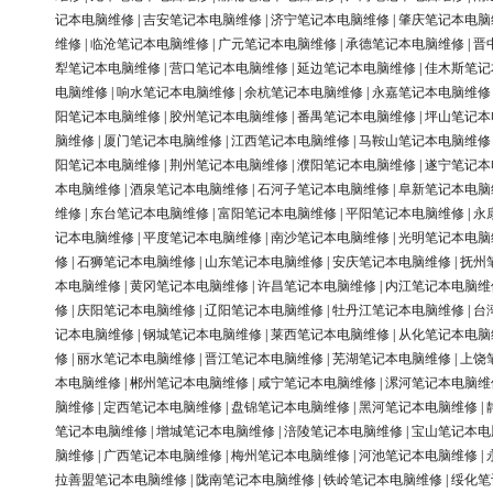
记本电脑维修
|
吉安笔记本电脑维修
|
济宁笔记本电脑维修
|
肇庆笔记本电脑
维修
|
临沧笔记本电脑维修
|
广元笔记本电脑维修
|
承德笔记本电脑维修
|
晋
犁笔记本电脑维修
|
营口笔记本电脑维修
|
延边笔记本电脑维修
|
佳木斯笔记
电脑维修
|
响水笔记本电脑维修
|
余杭笔记本电脑维修
|
永嘉笔记本电脑维修
阳笔记本电脑维修
|
胶州笔记本电脑维修
|
番禺笔记本电脑维修
|
坪山笔记本
脑维修
|
厦门笔记本电脑维修
|
江西笔记本电脑维修
|
马鞍山笔记本电脑维修
阳笔记本电脑维修
|
荆州笔记本电脑维修
|
濮阳笔记本电脑维修
|
遂宁笔记本
本电脑维修
|
酒泉笔记本电脑维修
|
石河子笔记本电脑维修
|
阜新笔记本电脑
维修
|
东台笔记本电脑维修
|
富阳笔记本电脑维修
|
平阳笔记本电脑维修
|
永
记本电脑维修
|
平度笔记本电脑维修
|
南沙笔记本电脑维修
|
光明笔记本电脑
修
|
石狮笔记本电脑维修
|
山东笔记本电脑维修
|
安庆笔记本电脑维修
|
抚州
本电脑维修
|
黄冈笔记本电脑维修
|
许昌笔记本电脑维修
|
内江笔记本电脑维
修
|
庆阳笔记本电脑维修
|
辽阳笔记本电脑维修
|
牡丹江笔记本电脑维修
|
台
记本电脑维修
|
钢城笔记本电脑维修
|
莱西笔记本电脑维修
|
从化笔记本电脑
修
|
丽水笔记本电脑维修
|
晋江笔记本电脑维修
|
芜湖笔记本电脑维修
|
上饶
本电脑维修
|
郴州笔记本电脑维修
|
咸宁笔记本电脑维修
|
漯河笔记本电脑维
脑维修
|
定西笔记本电脑维修
|
盘锦笔记本电脑维修
|
黑河笔记本电脑维修
|
笔记本电脑维修
|
增城笔记本电脑维修
|
涪陵笔记本电脑维修
|
宝山笔记本电
脑维修
|
广西笔记本电脑维修
|
梅州笔记本电脑维修
|
河池笔记本电脑维修
|
拉善盟笔记本电脑维修
|
陇南笔记本电脑维修
|
铁岭笔记本电脑维修
|
绥化笔