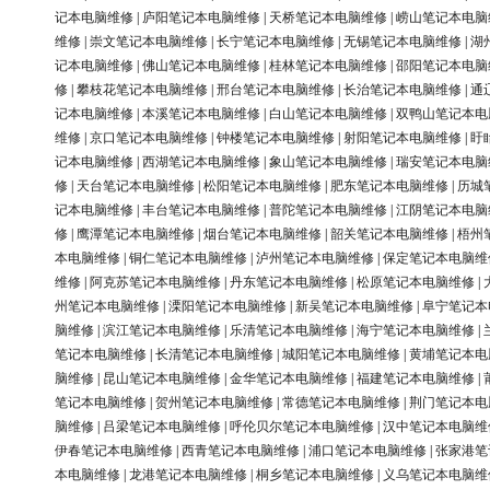
记本电脑维修
|
庐阳笔记本电脑维修
|
天桥笔记本电脑维修
|
崂山笔记本电脑
维修
|
崇文笔记本电脑维修
|
长宁笔记本电脑维修
|
无锡笔记本电脑维修
|
湖
记本电脑维修
|
佛山笔记本电脑维修
|
桂林笔记本电脑维修
|
邵阳笔记本电脑
修
|
攀枝花笔记本电脑维修
|
邢台笔记本电脑维修
|
长治笔记本电脑维修
|
通
记本电脑维修
|
本溪笔记本电脑维修
|
白山笔记本电脑维修
|
双鸭山笔记本电
维修
|
京口笔记本电脑维修
|
钟楼笔记本电脑维修
|
射阳笔记本电脑维修
|
盱
记本电脑维修
|
西湖笔记本电脑维修
|
象山笔记本电脑维修
|
瑞安笔记本电脑
修
|
天台笔记本电脑维修
|
松阳笔记本电脑维修
|
肥东笔记本电脑维修
|
历城
记本电脑维修
|
丰台笔记本电脑维修
|
普陀笔记本电脑维修
|
江阴笔记本电脑
修
|
鹰潭笔记本电脑维修
|
烟台笔记本电脑维修
|
韶关笔记本电脑维修
|
梧州
本电脑维修
|
铜仁笔记本电脑维修
|
泸州笔记本电脑维修
|
保定笔记本电脑维
维修
|
阿克苏笔记本电脑维修
|
丹东笔记本电脑维修
|
松原笔记本电脑维修
|
州笔记本电脑维修
|
溧阳笔记本电脑维修
|
新吴笔记本电脑维修
|
阜宁笔记本
脑维修
|
滨江笔记本电脑维修
|
乐清笔记本电脑维修
|
海宁笔记本电脑维修
|
笔记本电脑维修
|
长清笔记本电脑维修
|
城阳笔记本电脑维修
|
黄埔笔记本电
脑维修
|
昆山笔记本电脑维修
|
金华笔记本电脑维修
|
福建笔记本电脑维修
|
笔记本电脑维修
|
贺州笔记本电脑维修
|
常德笔记本电脑维修
|
荆门笔记本电
脑维修
|
吕梁笔记本电脑维修
|
呼伦贝尔笔记本电脑维修
|
汉中笔记本电脑维
伊春笔记本电脑维修
|
西青笔记本电脑维修
|
浦口笔记本电脑维修
|
张家港笔
本电脑维修
|
龙港笔记本电脑维修
|
桐乡笔记本电脑维修
|
义乌笔记本电脑维