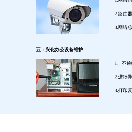
1.网络
2.路
3.网
五：兴化办公设备维护
1、不
2.进
3.打