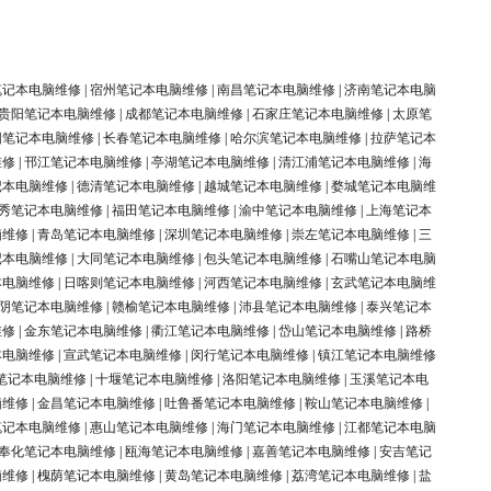
笔记本电脑维修
|
宿州笔记本电脑维修
|
南昌笔记本电脑维修
|
济南笔记本电脑
贵阳笔记本电脑维修
|
成都笔记本电脑维修
|
石家庄笔记本电脑维修
|
太原笔
阳笔记本电脑维修
|
长春笔记本电脑维修
|
哈尔滨笔记本电脑维修
|
拉萨笔记本
维修
|
邗江笔记本电脑维修
|
亭湖笔记本电脑维修
|
清江浦笔记本电脑维修
|
海
记本电脑维修
|
德清笔记本电脑维修
|
越城笔记本电脑维修
|
婺城笔记本电脑维
秀笔记本电脑维修
|
福田笔记本电脑维修
|
渝中笔记本电脑维修
|
上海笔记本
脑维修
|
青岛笔记本电脑维修
|
深圳笔记本电脑维修
|
崇左笔记本电脑维修
|
三
记本电脑维修
|
大同笔记本电脑维修
|
包头笔记本电脑维修
|
石嘴山笔记本电脑
本电脑维修
|
日喀则笔记本电脑维修
|
河西笔记本电脑维修
|
玄武笔记本电脑维
阴笔记本电脑维修
|
赣榆笔记本电脑维修
|
沛县笔记本电脑维修
|
泰兴笔记本
维修
|
金东笔记本电脑维修
|
衢江笔记本电脑维修
|
岱山笔记本电脑维修
|
路桥
本电脑维修
|
宣武笔记本电脑维修
|
闵行笔记本电脑维修
|
镇江笔记本电脑维修
笔记本电脑维修
|
十堰笔记本电脑维修
|
洛阳笔记本电脑维修
|
玉溪笔记本电
脑维修
|
金昌笔记本电脑维修
|
吐鲁番笔记本电脑维修
|
鞍山笔记本电脑维修
|
笔记本电脑维修
|
惠山笔记本电脑维修
|
海门笔记本电脑维修
|
江都笔记本电脑
奉化笔记本电脑维修
|
瓯海笔记本电脑维修
|
嘉善笔记本电脑维修
|
安吉笔记
脑维修
|
槐荫笔记本电脑维修
|
黄岛笔记本电脑维修
|
荔湾笔记本电脑维修
|
盐