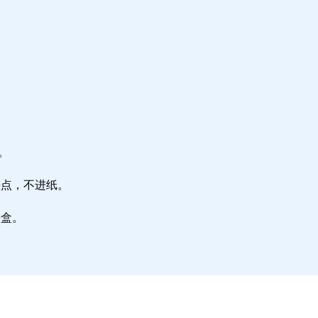
。
墨点，不进纸。
墨盒。