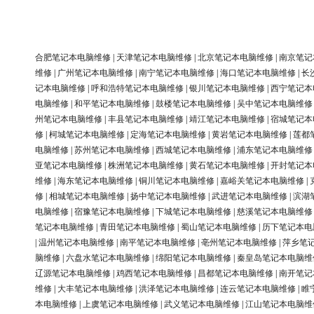
合肥笔记本电脑维修
|
天津笔记本电脑维修
|
北京笔记本电脑维修
|
南京笔记
维修
|
广州笔记本电脑维修
|
南宁笔记本电脑维修
|
海口笔记本电脑维修
|
长
记本电脑维修
|
呼和浩特笔记本电脑维修
|
银川笔记本电脑维修
|
西宁笔记本
电脑维修
|
和平笔记本电脑维修
|
鼓楼笔记本电脑维修
|
吴中笔记本电脑维修
州笔记本电脑维修
|
丰县笔记本电脑维修
|
靖江笔记本电脑维修
|
宿城笔记本
修
|
柯城笔记本电脑维修
|
定海笔记本电脑维修
|
黄岩笔记本电脑维修
|
莲都
电脑维修
|
苏州笔记本电脑维修
|
西城笔记本电脑维修
|
浦东笔记本电脑维修
亚笔记本电脑维修
|
株洲笔记本电脑维修
|
黄石笔记本电脑维修
|
开封笔记本
维修
|
海东笔记本电脑维修
|
铜川笔记本电脑维修
|
嘉峪关笔记本电脑维修
|
修
|
相城笔记本电脑维修
|
扬中笔记本电脑维修
|
武进笔记本电脑维修
|
滨湖
电脑维修
|
宿豫笔记本电脑维修
|
下城笔记本电脑维修
|
慈溪笔记本电脑维修
笔记本电脑维修
|
青田笔记本电脑维修
|
蜀山笔记本电脑维修
|
历下笔记本电
|
温州笔记本电脑维修
|
南平笔记本电脑维修
|
亳州笔记本电脑维修
|
萍乡笔
脑维修
|
六盘水笔记本电脑维修
|
绵阳笔记本电脑维修
|
秦皇岛笔记本电脑维
辽源笔记本电脑维修
|
鸡西笔记本电脑维修
|
昌都笔记本电脑维修
|
南开笔记
维修
|
大丰笔记本电脑维修
|
洪泽笔记本电脑维修
|
连云笔记本电脑维修
|
睢
本电脑维修
|
上虞笔记本电脑维修
|
武义笔记本电脑维修
|
江山笔记本电脑维