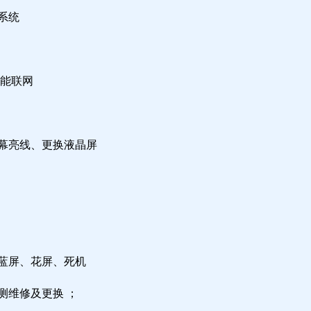
系统
不能联网
屏幕亮线、更换液晶屏
，蓝屏、花屏、死机
测维修及更换 ；