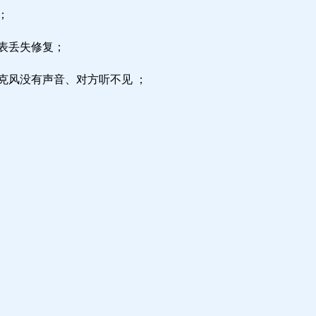
；
区表丢失修复；
克风没有声音、对方听不见 ；