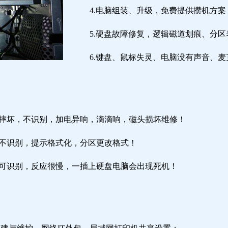
4.电脑组装、升级，免费提供攒机方案
5.硬盘故障修复，逻辑磁道划痕、分
6.键盘、鼠标失灵、电脑没有声音、麦
盘摔坏，不识别，加电异响，滴滴响，磁头损坏维修！
盘不识别，提示格式化，分区更改格式！
盘可识别，反应很慢，一插上硬盘电脑会出现死机！