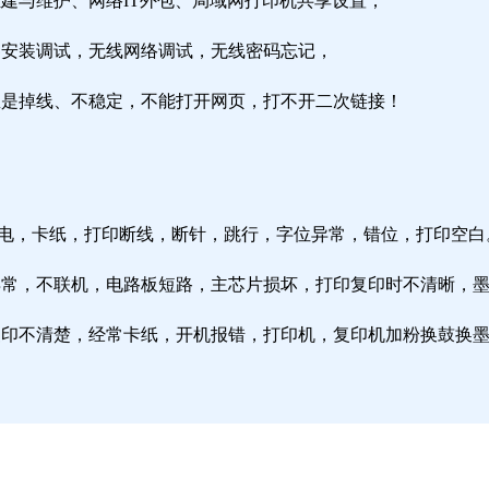
组建与维护、网络IT外包、局域网打印机共享设置；
由器安装调试，无线网络调试，无线密码忘记，
络总是掉线、不稳定，不能打开网页，打不开二次链接！
通电，卡纸，打印断线，断针，跳行，字位异常，错位，打印空白
纸异常，不联机，电路板短路，主芯片损坏，打印复印时不清晰，
印复印不清楚，经常卡纸，开机报错，打印机，复印机加粉换鼓换