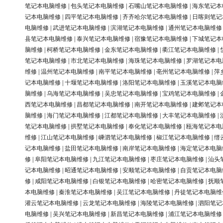
笔记本电脑维修
|
包头笔记本电脑维修
|
石嘴山笔记本电脑维修
|
海东笔记本
记本电脑维修
|
四平笔记本电脑维修
|
齐齐哈尔笔记本电脑维修
|
日喀则笔记
电脑维修
|
武进笔记本电脑维修
|
滨湖笔记本电脑维修
|
通州笔记本电脑维修
县笔记本电脑维修
|
泰兴笔记本电脑维修
|
宿豫笔记本电脑维修
|
下城笔记本
脑维修
|
柯桥笔记本电脑维修
|
金东笔记本电脑维修
|
衢江笔记本电脑维修
|
笔记本电脑维修
|
市北笔记本电脑维修
|
海珠笔记本电脑维修
|
罗湖笔记本电
维修
|
温州笔记本电脑维修
|
南平笔记本电脑维修
|
亳州笔记本电脑维修
|
萍
记本电脑维修
|
十堰笔记本电脑维修
|
洛阳笔记本电脑维修
|
玉溪笔记本电脑
脑维修
|
乌海笔记本电脑维修
|
吴忠笔记本电脑维修
|
宝鸡笔记本电脑维修
|
西笔记本电脑维修
|
昌都笔记本电脑维修
|
南开笔记本电脑维修
|
建邺笔记本
脑维修
|
海门笔记本电脑维修
|
江都笔记本电脑维修
|
大丰笔记本电脑维修
|
笔记本电脑维修
|
拱墅笔记本电脑维修
|
奉化笔记本电脑维修
|
瓯海笔记本电
维修
|
江山笔记本电脑维修
|
嵊泗笔记本电脑维修
|
椒江笔记本电脑维修
|
缙
记本电脑维修
|
盐田笔记本电脑维修
|
南岸笔记本电脑维修
|
海定笔记本电脑
修
|
阜阳笔记本电脑维修
|
九江笔记本电脑维修
|
枣庄笔记本电脑维修
|
汕头
记本电脑维修
|
昭通笔记本电脑维修
|
安顺笔记本电脑维修
|
自贡笔记本电脑
修
|
咸阳笔记本电脑维修
|
白银笔记本电脑维修
|
哈密笔记本电脑维修
|
抚顺
本电脑维修
|
秦淮笔记本电脑维修
|
吴江笔记本电脑维修
|
丹徒笔记本电脑维
灌云笔记本电脑维修
|
云龙笔记本电脑维修
|
海陵笔记本电脑维修
|
泗阳笔记
电脑维修
|
吴兴笔记本电脑维修
|
新昌笔记本电脑维修
|
浦江笔记本电脑维修