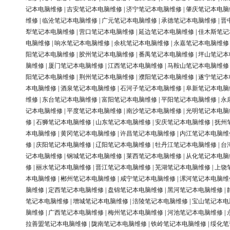
记本电脑维修
|
吉安笔记本电脑维修
|
济宁笔记本电脑维修
|
肇庆笔记本电脑
维修
|
临沧笔记本电脑维修
|
广元笔记本电脑维修
|
承德笔记本电脑维修
|
晋
犁笔记本电脑维修
|
营口笔记本电脑维修
|
延边笔记本电脑维修
|
佳木斯笔记
电脑维修
|
响水笔记本电脑维修
|
余杭笔记本电脑维修
|
永嘉笔记本电脑维修
阳笔记本电脑维修
|
胶州笔记本电脑维修
|
番禺笔记本电脑维修
|
坪山笔记本
脑维修
|
厦门笔记本电脑维修
|
江西笔记本电脑维修
|
马鞍山笔记本电脑维修
阳笔记本电脑维修
|
荆州笔记本电脑维修
|
濮阳笔记本电脑维修
|
遂宁笔记本
本电脑维修
|
酒泉笔记本电脑维修
|
石河子笔记本电脑维修
|
阜新笔记本电脑
维修
|
东台笔记本电脑维修
|
富阳笔记本电脑维修
|
平阳笔记本电脑维修
|
永
记本电脑维修
|
平度笔记本电脑维修
|
南沙笔记本电脑维修
|
光明笔记本电脑
修
|
石狮笔记本电脑维修
|
山东笔记本电脑维修
|
安庆笔记本电脑维修
|
抚州
本电脑维修
|
黄冈笔记本电脑维修
|
许昌笔记本电脑维修
|
内江笔记本电脑维
修
|
庆阳笔记本电脑维修
|
辽阳笔记本电脑维修
|
牡丹江笔记本电脑维修
|
台
记本电脑维修
|
钢城笔记本电脑维修
|
莱西笔记本电脑维修
|
从化笔记本电脑
修
|
丽水笔记本电脑维修
|
晋江笔记本电脑维修
|
芜湖笔记本电脑维修
|
上饶
本电脑维修
|
郴州笔记本电脑维修
|
咸宁笔记本电脑维修
|
漯河笔记本电脑维
脑维修
|
定西笔记本电脑维修
|
盘锦笔记本电脑维修
|
黑河笔记本电脑维修
|
笔记本电脑维修
|
增城笔记本电脑维修
|
涪陵笔记本电脑维修
|
宝山笔记本电
脑维修
|
广西笔记本电脑维修
|
梅州笔记本电脑维修
|
河池笔记本电脑维修
|
拉善盟笔记本电脑维修
|
陇南笔记本电脑维修
|
铁岭笔记本电脑维修
|
绥化笔