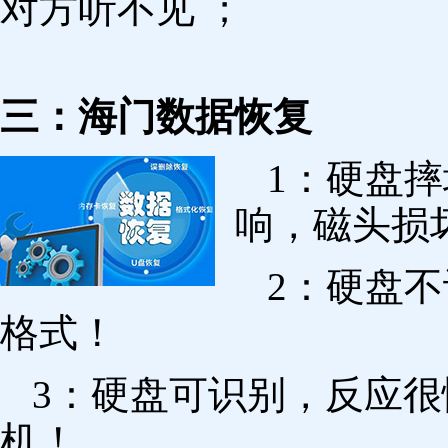
对方听不见 ；
三：海门数据恢复
1：硬盘
响，磁头损
2：硬盘
格式！
3：硬盘可识别，反应
机！