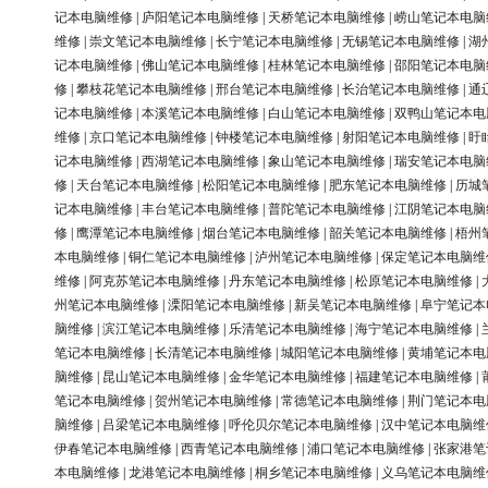
记本电脑维修
|
庐阳笔记本电脑维修
|
天桥笔记本电脑维修
|
崂山笔记本电脑
维修
|
崇文笔记本电脑维修
|
长宁笔记本电脑维修
|
无锡笔记本电脑维修
|
湖
记本电脑维修
|
佛山笔记本电脑维修
|
桂林笔记本电脑维修
|
邵阳笔记本电脑
修
|
攀枝花笔记本电脑维修
|
邢台笔记本电脑维修
|
长治笔记本电脑维修
|
通
记本电脑维修
|
本溪笔记本电脑维修
|
白山笔记本电脑维修
|
双鸭山笔记本电
维修
|
京口笔记本电脑维修
|
钟楼笔记本电脑维修
|
射阳笔记本电脑维修
|
盱
记本电脑维修
|
西湖笔记本电脑维修
|
象山笔记本电脑维修
|
瑞安笔记本电脑
修
|
天台笔记本电脑维修
|
松阳笔记本电脑维修
|
肥东笔记本电脑维修
|
历城
记本电脑维修
|
丰台笔记本电脑维修
|
普陀笔记本电脑维修
|
江阴笔记本电脑
修
|
鹰潭笔记本电脑维修
|
烟台笔记本电脑维修
|
韶关笔记本电脑维修
|
梧州
本电脑维修
|
铜仁笔记本电脑维修
|
泸州笔记本电脑维修
|
保定笔记本电脑维
维修
|
阿克苏笔记本电脑维修
|
丹东笔记本电脑维修
|
松原笔记本电脑维修
|
州笔记本电脑维修
|
溧阳笔记本电脑维修
|
新吴笔记本电脑维修
|
阜宁笔记本
脑维修
|
滨江笔记本电脑维修
|
乐清笔记本电脑维修
|
海宁笔记本电脑维修
|
笔记本电脑维修
|
长清笔记本电脑维修
|
城阳笔记本电脑维修
|
黄埔笔记本电
脑维修
|
昆山笔记本电脑维修
|
金华笔记本电脑维修
|
福建笔记本电脑维修
|
笔记本电脑维修
|
贺州笔记本电脑维修
|
常德笔记本电脑维修
|
荆门笔记本电
脑维修
|
吕梁笔记本电脑维修
|
呼伦贝尔笔记本电脑维修
|
汉中笔记本电脑维
伊春笔记本电脑维修
|
西青笔记本电脑维修
|
浦口笔记本电脑维修
|
张家港笔
本电脑维修
|
龙港笔记本电脑维修
|
桐乡笔记本电脑维修
|
义乌笔记本电脑维