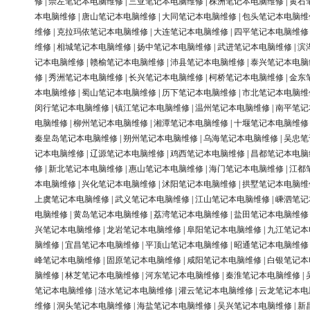
修
|
崇左笔记本电脑维修
|
三亚笔记本电脑维修
|
株洲笔记本电脑维修
|
黄石
本电脑维修
|
唐山笔记本电脑维修
|
大同笔记本电脑维修
|
包头笔记本电脑维
维修
|
克拉玛依笔记本电脑维修
|
大连笔记本电脑维修
|
四平笔记本电脑维修
维修
|
相城笔记本电脑维修
|
扬中笔记本电脑维修
|
武进笔记本电脑维修
|
滨
记本电脑维修
|
赣榆笔记本电脑维修
|
沛县笔记本电脑维修
|
泰兴笔记本电脑
修
|
秀洲笔记本电脑维修
|
长兴笔记本电脑维修
|
柯桥笔记本电脑维修
|
金东
本电脑维修
|
蜀山笔记本电脑维修
|
历下笔记本电脑维修
|
市北笔记本电脑维
闵行笔记本电脑维修
|
镇江笔记本电脑维修
|
温州笔记本电脑维修
|
南平笔记
电脑维修
|
柳州笔记本电脑维修
|
湘潭笔记本电脑维修
|
十堰笔记本电脑维修
秦皇岛笔记本电脑维修
|
朔州笔记本电脑维修
|
乌海笔记本电脑维修
|
吴忠笔
记本电脑维修
|
辽源笔记本电脑维修
|
鸡西笔记本电脑维修
|
昌都笔记本电脑
修
|
新北笔记本电脑维修
|
惠山笔记本电脑维修
|
海门笔记本电脑维修
|
江都
本电脑维修
|
兴化笔记本电脑维修
|
沭阳笔记本电脑维修
|
拱墅笔记本电脑维
上虞笔记本电脑维修
|
武义笔记本电脑维修
|
江山笔记本电脑维修
|
嵊泗笔记
电脑维修
|
黄岛笔记本电脑维修
|
荔湾笔记本电脑维修
|
盐田笔记本电脑维修
兴笔记本电脑维修
|
龙岩笔记本电脑维修
|
阜阳笔记本电脑维修
|
九江笔记本
脑维修
|
宜昌笔记本电脑维修
|
平顶山笔记本电脑维修
|
昭通笔记本电脑维修
峰笔记本电脑维修
|
固原笔记本电脑维修
|
咸阳笔记本电脑维修
|
白银笔记本
脑维修
|
林芝笔记本电脑维修
|
河东笔记本电脑维修
|
秦淮笔记本电脑维修
|
笔记本电脑维修
|
涟水笔记本电脑维修
|
灌云笔记本电脑维修
|
云龙笔记本电
维修
|
洞头笔记本电脑维修
|
海盐笔记本电脑维修
|
吴兴笔记本电脑维修
|
新