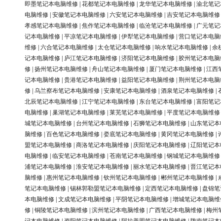
即墨笔记本电脑维修
|
花都笔记本电脑维修
|
龙华笔记本电脑维修
|
渝北笔记
电脑维修
|
安徽笔记本电脑维修
|
六安笔记本电脑维修
|
吉安笔记本电脑维修
孝感笔记本电脑维修
|
焦作笔记本电脑维修
|
临沧笔记本电脑维修
|
广元笔记
记本电脑维修
|
平凉笔记本电脑维修
|
伊犁笔记本电脑维修
|
营口笔记本电脑
维修
|
六合笔记本电脑维修
|
太仓笔记本电脑维修
|
响水笔记本电脑维修
|
余
记本电脑维修
|
庐江笔记本电脑维修
|
济阳笔记本电脑维修
|
胶州笔记本电脑
修
|
扬州笔记本电脑维修
|
舟山笔记本电脑维修
|
厦门笔记本电脑维修
|
江西
记本电脑维修
|
贵港笔记本电脑维修
|
益阳笔记本电脑维修
|
荆州笔记本电脑
修
|
乌兰察布笔记本电脑维修
|
安康笔记本电脑维修
|
酒泉笔记本电脑维修
|
北辰笔记本电脑维修
|
江宁笔记本电脑维修
|
东台笔记本电脑维修
|
富阳笔记
电脑维修
|
巢湖笔记本电脑维修
|
莱芜笔记本电脑维修
|
平度笔记本电脑维修
城笔记本电脑维修
|
台州笔记本电脑维修
|
石狮笔记本电脑维修
|
山东笔记本
脑维修
|
百色笔记本电脑维修
|
娄底笔记本电脑维修
|
黄冈笔记本电脑维修
|
盟笔记本电脑维修
|
商洛笔记本电脑维修
|
庆阳笔记本电脑维修
|
辽阳笔记本
电脑维修
|
临安笔记本电脑维修
|
苍南笔记本电脑维修
|
钢城笔记本电脑维修
浦笔记本电脑维修
|
淮安笔记本电脑维修
|
丽水笔记本电脑维修
|
晋江笔记本
脑维修
|
惠州笔记本电脑维修
|
钦州笔记本电脑维修
|
郴州笔记本电脑维修
|
笔记本电脑维修
|
锡林郭勒盟笔记本电脑维修
|
定西笔记本电脑维修
|
盘锦笔
本电脑维修
|
文成笔记本电脑维修
|
平阴笔记本电脑维修
|
增城笔记本电脑维
修
|
铜陵笔记本电脑维修
|
滨州笔记本电脑维修
|
广西笔记本电脑维修
|
梅州