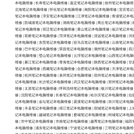
本电脑维修
|
长寿笔记本电脑维修
|
嘉定笔记本电脑维修
|
徐州笔记本电脑维
北海笔记本电脑维修
|
怀化笔记本电脑维修
|
南阳笔记本电脑维修
|
宜宾笔记
笔记本电脑维修
|
淳安笔记本电脑维修
|
江津笔记本电脑维修
|
青浦笔记本电
维修
|
防城港笔记本电脑维修
|
湖南笔记本电脑维修
|
商丘笔记本电脑维修
|
笔记本电脑维修
|
宿迁笔记本电脑维修
|
黄山笔记本电脑维修
|
临沂笔记本电
维修
|
双桥笔记本电脑维修
|
菏泽笔记本电脑维修
|
清远笔记本电脑维修
|
河
记本电脑维修
|
东莞笔记本电脑维修
|
驻马店笔记本电脑维修
|
云南笔记本电
维修
|
巴中笔记本电脑维修
|
荣昌笔记本电脑维修
|
潮州笔记本电脑维修
|
四
记本电脑维修
|
璧山笔记本电脑维修
|
云浮笔记本电脑维修
|
山西笔记本电脑
维修
|
綦江笔记本电脑维修
|
青海笔记本电脑维修
|
陕西笔记本电脑维修
|
甘
笔记本电脑维修
|
西藏笔记本电脑维修
|
合肥笔记本电脑维修
|
天津笔记本电
维修
|
杭州笔记本电脑维修
|
泉州笔记本电脑维修
|
宿州笔记本电脑维修
|
南
记本电脑维修
|
长沙笔记本电脑维修
|
武汉笔记本电脑维修
|
郑州笔记本电脑
维修
|
太原笔记本电脑维修
|
呼和浩特笔记本电脑维修
|
银川笔记本电脑维修
修
|
沈阳笔记本电脑维修
|
长春笔记本电脑维修
|
哈尔滨笔记本电脑维修
|
拉
记本电脑维修
|
金坛笔记本电脑维修
|
梁溪笔记本电脑维修
|
崇川笔记本电脑
维修
|
丰县笔记本电脑维修
|
靖江笔记本电脑维修
|
宿城笔记本电脑维修
|
上
记本电脑维修
|
越城笔记本电脑维修
|
婺城笔记本电脑维修
|
柯城笔记本电脑
修
|
市中笔记本电脑维修
|
市南笔记本电脑维修
|
越秀笔记本电脑维修
|
福田
本电脑维修
|
浦东笔记本电脑维修
|
宁波笔记本电脑维修
|
三明笔记本电脑维