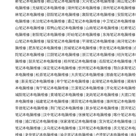
桥笔记本电脑维修
|
崂山笔记本电脑维修
|
天河笔记本电脑维修
|
南山笔记本
电脑维修
|
无锡笔记本电脑维修
|
湖州笔记本电脑维修
|
漳州笔记本电脑维修
林笔记本电脑维修
|
邵阳笔记本电脑维修
|
襄阳笔记本电脑维修
|
安阳笔记本
电脑维修
|
长治笔记本电脑维修
|
通辽笔记本电脑维修
|
中卫笔记本电脑维修
山笔记本电脑维修
|
双鸭山笔记本电脑维修
|
山南笔记本电脑维修
|
红桥笔记
电脑维修
|
射阳笔记本电脑维修
|
盱眙笔记本电脑维修
|
东海笔记本电脑维修
山笔记本电脑维修
|
瑞安笔记本电脑维修
|
平湖笔记本电脑维修
|
南浔笔记本
脑维修
|
肥东笔记本电脑维修
|
历城笔记本电脑维修
|
李沧笔记本电脑维修
|
陀笔记本电脑维修
|
江阴笔记本电脑维修
|
浙江笔记本电脑维修
|
绍兴笔记本
脑维修
|
韶关笔记本电脑维修
|
梧州笔记本电脑维修
|
岳阳笔记本电脑维修
|
笔记本电脑维修
|
保定笔记本电脑维修
|
忻州笔记本电脑维修
|
鄂尔多斯笔记
本电脑维修
|
松原笔记本电脑维修
|
大庆笔记本电脑维修
|
那曲笔记本电脑维
修
|
新吴笔记本电脑维修
|
阜宁笔记本电脑维修
|
金湖笔记本电脑维修
|
灌南
本电脑维修
|
海宁笔记本电脑维修
|
兰溪笔记本电脑维修
|
开化笔记本电脑维
城阳笔记本电脑维修
|
黄埔笔记本电脑维修
|
龙岗笔记本电脑维修
|
大渡口笔
本电脑维修
|
福建笔记本电脑维修
|
莆田笔记本电脑维修
|
滁州笔记本电脑维
常德笔记本电脑维修
|
荆门笔记本电脑维修
|
新乡笔记本电脑维修
|
普洱笔记
笔记本电脑维修
|
汉中笔记本电脑维修
|
张掖笔记本电脑维修
|
喀什笔记本电
维修
|
浦口笔记本电脑维修
|
张家港笔记本电脑维修
|
宜兴笔记本电脑维修
|
笔记本电脑维修
|
义乌笔记本电脑维修
|
玉环笔记本电脑维修
|
庆元笔记本电
维修
|
龙华笔记本电脑维修
|
渝北笔记本电脑维修
|
卢湾笔记本电脑维修
|
南