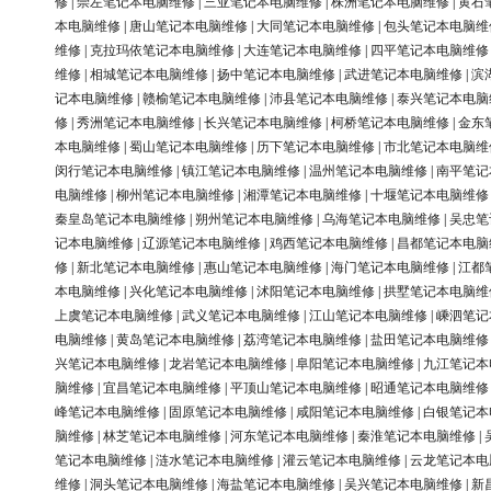
修
|
崇左笔记本电脑维修
|
三亚笔记本电脑维修
|
株洲笔记本电脑维修
|
黄石
本电脑维修
|
唐山笔记本电脑维修
|
大同笔记本电脑维修
|
包头笔记本电脑维
维修
|
克拉玛依笔记本电脑维修
|
大连笔记本电脑维修
|
四平笔记本电脑维修
维修
|
相城笔记本电脑维修
|
扬中笔记本电脑维修
|
武进笔记本电脑维修
|
滨
记本电脑维修
|
赣榆笔记本电脑维修
|
沛县笔记本电脑维修
|
泰兴笔记本电脑
修
|
秀洲笔记本电脑维修
|
长兴笔记本电脑维修
|
柯桥笔记本电脑维修
|
金东
本电脑维修
|
蜀山笔记本电脑维修
|
历下笔记本电脑维修
|
市北笔记本电脑维
闵行笔记本电脑维修
|
镇江笔记本电脑维修
|
温州笔记本电脑维修
|
南平笔记
电脑维修
|
柳州笔记本电脑维修
|
湘潭笔记本电脑维修
|
十堰笔记本电脑维修
秦皇岛笔记本电脑维修
|
朔州笔记本电脑维修
|
乌海笔记本电脑维修
|
吴忠笔
记本电脑维修
|
辽源笔记本电脑维修
|
鸡西笔记本电脑维修
|
昌都笔记本电脑
修
|
新北笔记本电脑维修
|
惠山笔记本电脑维修
|
海门笔记本电脑维修
|
江都
本电脑维修
|
兴化笔记本电脑维修
|
沭阳笔记本电脑维修
|
拱墅笔记本电脑维
上虞笔记本电脑维修
|
武义笔记本电脑维修
|
江山笔记本电脑维修
|
嵊泗笔记
电脑维修
|
黄岛笔记本电脑维修
|
荔湾笔记本电脑维修
|
盐田笔记本电脑维修
兴笔记本电脑维修
|
龙岩笔记本电脑维修
|
阜阳笔记本电脑维修
|
九江笔记本
脑维修
|
宜昌笔记本电脑维修
|
平顶山笔记本电脑维修
|
昭通笔记本电脑维修
峰笔记本电脑维修
|
固原笔记本电脑维修
|
咸阳笔记本电脑维修
|
白银笔记本
脑维修
|
林芝笔记本电脑维修
|
河东笔记本电脑维修
|
秦淮笔记本电脑维修
|
笔记本电脑维修
|
涟水笔记本电脑维修
|
灌云笔记本电脑维修
|
云龙笔记本电
维修
|
洞头笔记本电脑维修
|
海盐笔记本电脑维修
|
吴兴笔记本电脑维修
|
新