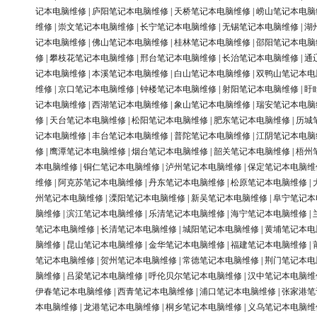
记本电脑维修
|
庐阳笔记本电脑维修
|
天桥笔记本电脑维修
|
崂山笔记本电脑
维修
|
崇文笔记本电脑维修
|
长宁笔记本电脑维修
|
无锡笔记本电脑维修
|
湖
记本电脑维修
|
佛山笔记本电脑维修
|
桂林笔记本电脑维修
|
邵阳笔记本电脑
修
|
攀枝花笔记本电脑维修
|
邢台笔记本电脑维修
|
长治笔记本电脑维修
|
通
记本电脑维修
|
本溪笔记本电脑维修
|
白山笔记本电脑维修
|
双鸭山笔记本电
维修
|
京口笔记本电脑维修
|
钟楼笔记本电脑维修
|
射阳笔记本电脑维修
|
盱
记本电脑维修
|
西湖笔记本电脑维修
|
象山笔记本电脑维修
|
瑞安笔记本电脑
修
|
天台笔记本电脑维修
|
松阳笔记本电脑维修
|
肥东笔记本电脑维修
|
历城
记本电脑维修
|
丰台笔记本电脑维修
|
普陀笔记本电脑维修
|
江阴笔记本电脑
修
|
鹰潭笔记本电脑维修
|
烟台笔记本电脑维修
|
韶关笔记本电脑维修
|
梧州
本电脑维修
|
铜仁笔记本电脑维修
|
泸州笔记本电脑维修
|
保定笔记本电脑维
维修
|
阿克苏笔记本电脑维修
|
丹东笔记本电脑维修
|
松原笔记本电脑维修
|
州笔记本电脑维修
|
溧阳笔记本电脑维修
|
新吴笔记本电脑维修
|
阜宁笔记本
脑维修
|
滨江笔记本电脑维修
|
乐清笔记本电脑维修
|
海宁笔记本电脑维修
|
笔记本电脑维修
|
长清笔记本电脑维修
|
城阳笔记本电脑维修
|
黄埔笔记本电
脑维修
|
昆山笔记本电脑维修
|
金华笔记本电脑维修
|
福建笔记本电脑维修
|
笔记本电脑维修
|
贺州笔记本电脑维修
|
常德笔记本电脑维修
|
荆门笔记本电
脑维修
|
吕梁笔记本电脑维修
|
呼伦贝尔笔记本电脑维修
|
汉中笔记本电脑维
伊春笔记本电脑维修
|
西青笔记本电脑维修
|
浦口笔记本电脑维修
|
张家港笔
本电脑维修
|
龙港笔记本电脑维修
|
桐乡笔记本电脑维修
|
义乌笔记本电脑维