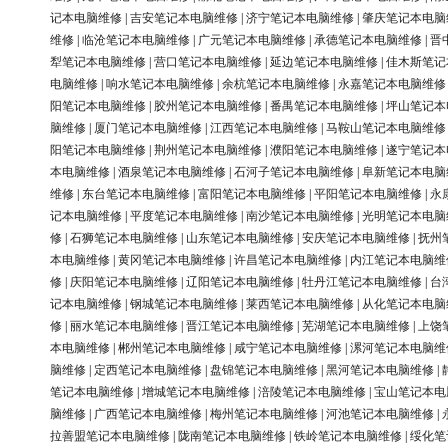
记本电脑维修
|
吉安笔记本电脑维修
|
济宁笔记本电脑维修
|
肇庆笔记本电脑
维修
|
临沧笔记本电脑维修
|
广元笔记本电脑维修
|
承德笔记本电脑维修
|
晋
犁笔记本电脑维修
|
营口笔记本电脑维修
|
延边笔记本电脑维修
|
佳木斯笔记
电脑维修
|
响水笔记本电脑维修
|
余杭笔记本电脑维修
|
永嘉笔记本电脑维修
阳笔记本电脑维修
|
胶州笔记本电脑维修
|
番禺笔记本电脑维修
|
坪山笔记本
脑维修
|
厦门笔记本电脑维修
|
江西笔记本电脑维修
|
马鞍山笔记本电脑维修
阳笔记本电脑维修
|
荆州笔记本电脑维修
|
濮阳笔记本电脑维修
|
遂宁笔记本
本电脑维修
|
酒泉笔记本电脑维修
|
石河子笔记本电脑维修
|
阜新笔记本电脑
维修
|
东台笔记本电脑维修
|
富阳笔记本电脑维修
|
平阳笔记本电脑维修
|
永
记本电脑维修
|
平度笔记本电脑维修
|
南沙笔记本电脑维修
|
光明笔记本电脑
修
|
石狮笔记本电脑维修
|
山东笔记本电脑维修
|
安庆笔记本电脑维修
|
抚州
本电脑维修
|
黄冈笔记本电脑维修
|
许昌笔记本电脑维修
|
内江笔记本电脑维
修
|
庆阳笔记本电脑维修
|
辽阳笔记本电脑维修
|
牡丹江笔记本电脑维修
|
台
记本电脑维修
|
钢城笔记本电脑维修
|
莱西笔记本电脑维修
|
从化笔记本电脑
修
|
丽水笔记本电脑维修
|
晋江笔记本电脑维修
|
芜湖笔记本电脑维修
|
上饶
本电脑维修
|
郴州笔记本电脑维修
|
咸宁笔记本电脑维修
|
漯河笔记本电脑维
脑维修
|
定西笔记本电脑维修
|
盘锦笔记本电脑维修
|
黑河笔记本电脑维修
|
笔记本电脑维修
|
增城笔记本电脑维修
|
涪陵笔记本电脑维修
|
宝山笔记本电
脑维修
|
广西笔记本电脑维修
|
梅州笔记本电脑维修
|
河池笔记本电脑维修
|
拉善盟笔记本电脑维修
|
陇南笔记本电脑维修
|
铁岭笔记本电脑维修
|
绥化笔