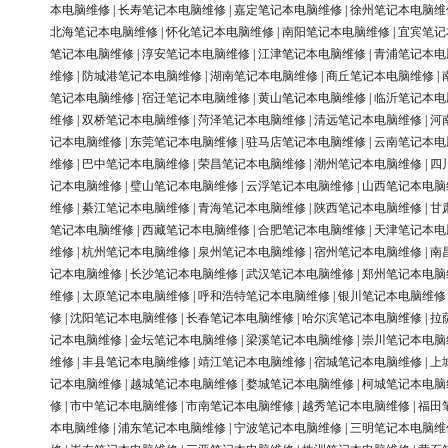
本电脑维修
|
长寿笔记本电脑维修
|
嘉定笔记本电脑维修
|
徐州笔记本电脑维
北海笔记本电脑维修
|
怀化笔记本电脑维修
|
南阳笔记本电脑维修
|
宜宾笔记
笔记本电脑维修
|
淳安笔记本电脑维修
|
江津笔记本电脑维修
|
青浦笔记本电
维修
|
防城港笔记本电脑维修
|
湖南笔记本电脑维修
|
商丘笔记本电脑维修
|
笔记本电脑维修
|
宿迁笔记本电脑维修
|
黄山笔记本电脑维修
|
临沂笔记本电
维修
|
双桥笔记本电脑维修
|
菏泽笔记本电脑维修
|
清远笔记本电脑维修
|
河
记本电脑维修
|
东莞笔记本电脑维修
|
驻马店笔记本电脑维修
|
云南笔记本电
维修
|
巴中笔记本电脑维修
|
荣昌笔记本电脑维修
|
潮州笔记本电脑维修
|
四
记本电脑维修
|
璧山笔记本电脑维修
|
云浮笔记本电脑维修
|
山西笔记本电脑
维修
|
綦江笔记本电脑维修
|
青海笔记本电脑维修
|
陕西笔记本电脑维修
|
甘
笔记本电脑维修
|
西藏笔记本电脑维修
|
合肥笔记本电脑维修
|
天津笔记本电
维修
|
杭州笔记本电脑维修
|
泉州笔记本电脑维修
|
宿州笔记本电脑维修
|
南
记本电脑维修
|
长沙笔记本电脑维修
|
武汉笔记本电脑维修
|
郑州笔记本电脑
维修
|
太原笔记本电脑维修
|
呼和浩特笔记本电脑维修
|
银川笔记本电脑维修
修
|
沈阳笔记本电脑维修
|
长春笔记本电脑维修
|
哈尔滨笔记本电脑维修
|
拉
记本电脑维修
|
金坛笔记本电脑维修
|
梁溪笔记本电脑维修
|
崇川笔记本电脑
维修
|
丰县笔记本电脑维修
|
靖江笔记本电脑维修
|
宿城笔记本电脑维修
|
上
记本电脑维修
|
越城笔记本电脑维修
|
婺城笔记本电脑维修
|
柯城笔记本电脑
修
|
市中笔记本电脑维修
|
市南笔记本电脑维修
|
越秀笔记本电脑维修
|
福田
本电脑维修
|
浦东笔记本电脑维修
|
宁波笔记本电脑维修
|
三明笔记本电脑维