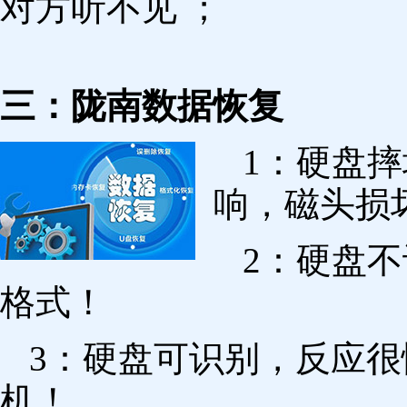
对方听不见 ；
三：陇南数据恢复
1：硬盘
响，磁头损
2：硬盘
格式！
3：硬盘可识别，反应
机！