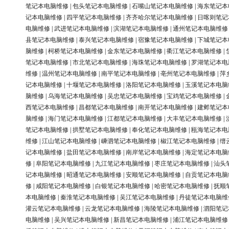
笔记本电脑维修
|
包头笔记本电脑维修
|
石嘴山笔记本电脑维修
|
海东笔记本
记本电脑维修
|
四平笔记本电脑维修
|
齐齐哈尔笔记本电脑维修
|
日喀则笔记
电脑维修
|
武进笔记本电脑维修
|
滨湖笔记本电脑维修
|
通州笔记本电脑维修
县笔记本电脑维修
|
泰兴笔记本电脑维修
|
宿豫笔记本电脑维修
|
下城笔记本
脑维修
|
柯桥笔记本电脑维修
|
金东笔记本电脑维修
|
衢江笔记本电脑维修
|
笔记本电脑维修
|
市北笔记本电脑维修
|
海珠笔记本电脑维修
|
罗湖笔记本电
维修
|
温州笔记本电脑维修
|
南平笔记本电脑维修
|
亳州笔记本电脑维修
|
萍
记本电脑维修
|
十堰笔记本电脑维修
|
洛阳笔记本电脑维修
|
玉溪笔记本电脑
脑维修
|
乌海笔记本电脑维修
|
吴忠笔记本电脑维修
|
宝鸡笔记本电脑维修
|
西笔记本电脑维修
|
昌都笔记本电脑维修
|
南开笔记本电脑维修
|
建邺笔记本
脑维修
|
海门笔记本电脑维修
|
江都笔记本电脑维修
|
大丰笔记本电脑维修
|
笔记本电脑维修
|
拱墅笔记本电脑维修
|
奉化笔记本电脑维修
|
瓯海笔记本电
维修
|
江山笔记本电脑维修
|
嵊泗笔记本电脑维修
|
椒江笔记本电脑维修
|
缙
记本电脑维修
|
盐田笔记本电脑维修
|
南岸笔记本电脑维修
|
海定笔记本电脑
修
|
阜阳笔记本电脑维修
|
九江笔记本电脑维修
|
枣庄笔记本电脑维修
|
汕头
记本电脑维修
|
昭通笔记本电脑维修
|
安顺笔记本电脑维修
|
自贡笔记本电脑
修
|
咸阳笔记本电脑维修
|
白银笔记本电脑维修
|
哈密笔记本电脑维修
|
抚顺
本电脑维修
|
秦淮笔记本电脑维修
|
吴江笔记本电脑维修
|
丹徒笔记本电脑维
灌云笔记本电脑维修
|
云龙笔记本电脑维修
|
海陵笔记本电脑维修
|
泗阳笔记
电脑维修
|
吴兴笔记本电脑维修
|
新昌笔记本电脑维修
|
浦江笔记本电脑维修