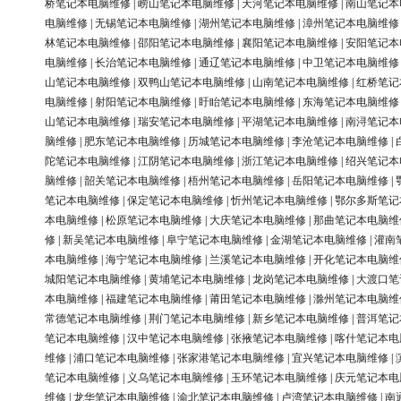
桥笔记本电脑维修
|
崂山笔记本电脑维修
|
天河笔记本电脑维修
|
南山笔记本
电脑维修
|
无锡笔记本电脑维修
|
湖州笔记本电脑维修
|
漳州笔记本电脑维修
林笔记本电脑维修
|
邵阳笔记本电脑维修
|
襄阳笔记本电脑维修
|
安阳笔记本
电脑维修
|
长治笔记本电脑维修
|
通辽笔记本电脑维修
|
中卫笔记本电脑维修
山笔记本电脑维修
|
双鸭山笔记本电脑维修
|
山南笔记本电脑维修
|
红桥笔记
电脑维修
|
射阳笔记本电脑维修
|
盱眙笔记本电脑维修
|
东海笔记本电脑维修
山笔记本电脑维修
|
瑞安笔记本电脑维修
|
平湖笔记本电脑维修
|
南浔笔记本
脑维修
|
肥东笔记本电脑维修
|
历城笔记本电脑维修
|
李沧笔记本电脑维修
|
陀笔记本电脑维修
|
江阴笔记本电脑维修
|
浙江笔记本电脑维修
|
绍兴笔记本
脑维修
|
韶关笔记本电脑维修
|
梧州笔记本电脑维修
|
岳阳笔记本电脑维修
|
笔记本电脑维修
|
保定笔记本电脑维修
|
忻州笔记本电脑维修
|
鄂尔多斯笔记
本电脑维修
|
松原笔记本电脑维修
|
大庆笔记本电脑维修
|
那曲笔记本电脑维
修
|
新吴笔记本电脑维修
|
阜宁笔记本电脑维修
|
金湖笔记本电脑维修
|
灌南
本电脑维修
|
海宁笔记本电脑维修
|
兰溪笔记本电脑维修
|
开化笔记本电脑维
城阳笔记本电脑维修
|
黄埔笔记本电脑维修
|
龙岗笔记本电脑维修
|
大渡口笔
本电脑维修
|
福建笔记本电脑维修
|
莆田笔记本电脑维修
|
滁州笔记本电脑维
常德笔记本电脑维修
|
荆门笔记本电脑维修
|
新乡笔记本电脑维修
|
普洱笔记
笔记本电脑维修
|
汉中笔记本电脑维修
|
张掖笔记本电脑维修
|
喀什笔记本电
维修
|
浦口笔记本电脑维修
|
张家港笔记本电脑维修
|
宜兴笔记本电脑维修
|
笔记本电脑维修
|
义乌笔记本电脑维修
|
玉环笔记本电脑维修
|
庆元笔记本电
维修
|
龙华笔记本电脑维修
|
渝北笔记本电脑维修
|
卢湾笔记本电脑维修
|
南