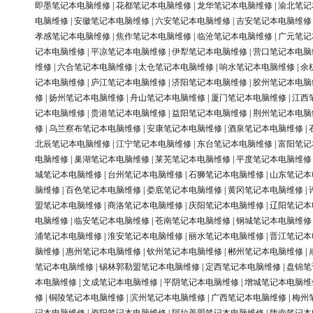
即墨笔记本电脑维修
|
花都笔记本电脑维修
|
龙华笔记本电脑维修
|
渝北笔记
电脑维修
|
安徽笔记本电脑维修
|
六安笔记本电脑维修
|
吉安笔记本电脑维修
孝感笔记本电脑维修
|
焦作笔记本电脑维修
|
临沧笔记本电脑维修
|
广元笔记
记本电脑维修
|
平凉笔记本电脑维修
|
伊犁笔记本电脑维修
|
营口笔记本电脑
维修
|
六合笔记本电脑维修
|
太仓笔记本电脑维修
|
响水笔记本电脑维修
|
余
记本电脑维修
|
庐江笔记本电脑维修
|
济阳笔记本电脑维修
|
胶州笔记本电脑
修
|
扬州笔记本电脑维修
|
舟山笔记本电脑维修
|
厦门笔记本电脑维修
|
江西
记本电脑维修
|
贵港笔记本电脑维修
|
益阳笔记本电脑维修
|
荆州笔记本电脑
修
|
乌兰察布笔记本电脑维修
|
安康笔记本电脑维修
|
酒泉笔记本电脑维修
|
北辰笔记本电脑维修
|
江宁笔记本电脑维修
|
东台笔记本电脑维修
|
富阳笔记
电脑维修
|
巢湖笔记本电脑维修
|
莱芜笔记本电脑维修
|
平度笔记本电脑维修
城笔记本电脑维修
|
台州笔记本电脑维修
|
石狮笔记本电脑维修
|
山东笔记本
脑维修
|
百色笔记本电脑维修
|
娄底笔记本电脑维修
|
黄冈笔记本电脑维修
|
盟笔记本电脑维修
|
商洛笔记本电脑维修
|
庆阳笔记本电脑维修
|
辽阳笔记本
电脑维修
|
临安笔记本电脑维修
|
苍南笔记本电脑维修
|
钢城笔记本电脑维修
浦笔记本电脑维修
|
淮安笔记本电脑维修
|
丽水笔记本电脑维修
|
晋江笔记本
脑维修
|
惠州笔记本电脑维修
|
钦州笔记本电脑维修
|
郴州笔记本电脑维修
|
笔记本电脑维修
|
锡林郭勒盟笔记本电脑维修
|
定西笔记本电脑维修
|
盘锦笔
本电脑维修
|
文成笔记本电脑维修
|
平阴笔记本电脑维修
|
增城笔记本电脑维
修
|
铜陵笔记本电脑维修
|
滨州笔记本电脑维修
|
广西笔记本电脑维修
|
梅州