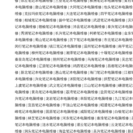
修
|
崇左笔记本电脑维修
|
三亚笔记本电脑维修
|
株洲笔记本电脑维修
|
黄石
本电脑维修
|
唐山笔记本电脑维修
|
大同笔记本电脑维修
|
包头笔记本电脑维
维修
|
克拉玛依笔记本电脑维修
|
大连笔记本电脑维修
|
四平笔记本电脑维修
维修
|
相城笔记本电脑维修
|
扬中笔记本电脑维修
|
武进笔记本电脑维修
|
滨
记本电脑维修
|
赣榆笔记本电脑维修
|
沛县笔记本电脑维修
|
泰兴笔记本电脑
修
|
秀洲笔记本电脑维修
|
长兴笔记本电脑维修
|
柯桥笔记本电脑维修
|
金东
本电脑维修
|
蜀山笔记本电脑维修
|
历下笔记本电脑维修
|
市北笔记本电脑维
闵行笔记本电脑维修
|
镇江笔记本电脑维修
|
温州笔记本电脑维修
|
南平笔记
电脑维修
|
柳州笔记本电脑维修
|
湘潭笔记本电脑维修
|
十堰笔记本电脑维修
秦皇岛笔记本电脑维修
|
朔州笔记本电脑维修
|
乌海笔记本电脑维修
|
吴忠笔
记本电脑维修
|
辽源笔记本电脑维修
|
鸡西笔记本电脑维修
|
昌都笔记本电脑
修
|
新北笔记本电脑维修
|
惠山笔记本电脑维修
|
海门笔记本电脑维修
|
江都
本电脑维修
|
兴化笔记本电脑维修
|
沭阳笔记本电脑维修
|
拱墅笔记本电脑维
上虞笔记本电脑维修
|
武义笔记本电脑维修
|
江山笔记本电脑维修
|
嵊泗笔记
电脑维修
|
黄岛笔记本电脑维修
|
荔湾笔记本电脑维修
|
盐田笔记本电脑维修
兴笔记本电脑维修
|
龙岩笔记本电脑维修
|
阜阳笔记本电脑维修
|
九江笔记本
脑维修
|
宜昌笔记本电脑维修
|
平顶山笔记本电脑维修
|
昭通笔记本电脑维修
峰笔记本电脑维修
|
固原笔记本电脑维修
|
咸阳笔记本电脑维修
|
白银笔记本
脑维修
|
林芝笔记本电脑维修
|
河东笔记本电脑维修
|
秦淮笔记本电脑维修
|
笔记本电脑维修
|
涟水笔记本电脑维修
|
灌云笔记本电脑维修
|
云龙笔记本电
维修
|
洞头笔记本电脑维修
|
海盐笔记本电脑维修
|
吴兴笔记本电脑维修
|
新