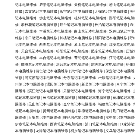
记本电脑维修
|
庐阳笔记本电脑维修
|
天桥笔记本电脑维修
|
崂山笔记本电脑
维修
|
崇文笔记本电脑维修
|
长宁笔记本电脑维修
|
无锡笔记本电脑维修
|
湖
记本电脑维修
|
佛山笔记本电脑维修
|
桂林笔记本电脑维修
|
邵阳笔记本电脑
修
|
攀枝花笔记本电脑维修
|
邢台笔记本电脑维修
|
长治笔记本电脑维修
|
通
记本电脑维修
|
本溪笔记本电脑维修
|
白山笔记本电脑维修
|
双鸭山笔记本电
维修
|
京口笔记本电脑维修
|
钟楼笔记本电脑维修
|
射阳笔记本电脑维修
|
盱
记本电脑维修
|
西湖笔记本电脑维修
|
象山笔记本电脑维修
|
瑞安笔记本电脑
修
|
天台笔记本电脑维修
|
松阳笔记本电脑维修
|
肥东笔记本电脑维修
|
历城
记本电脑维修
|
丰台笔记本电脑维修
|
普陀笔记本电脑维修
|
江阴笔记本电脑
修
|
鹰潭笔记本电脑维修
|
烟台笔记本电脑维修
|
韶关笔记本电脑维修
|
梧州
本电脑维修
|
铜仁笔记本电脑维修
|
泸州笔记本电脑维修
|
保定笔记本电脑维
维修
|
阿克苏笔记本电脑维修
|
丹东笔记本电脑维修
|
松原笔记本电脑维修
|
州笔记本电脑维修
|
溧阳笔记本电脑维修
|
新吴笔记本电脑维修
|
阜宁笔记本
脑维修
|
滨江笔记本电脑维修
|
乐清笔记本电脑维修
|
海宁笔记本电脑维修
|
笔记本电脑维修
|
长清笔记本电脑维修
|
城阳笔记本电脑维修
|
黄埔笔记本电
脑维修
|
昆山笔记本电脑维修
|
金华笔记本电脑维修
|
福建笔记本电脑维修
|
笔记本电脑维修
|
贺州笔记本电脑维修
|
常德笔记本电脑维修
|
荆门笔记本电
脑维修
|
吕梁笔记本电脑维修
|
呼伦贝尔笔记本电脑维修
|
汉中笔记本电脑维
伊春笔记本电脑维修
|
西青笔记本电脑维修
|
浦口笔记本电脑维修
|
张家港笔
本电脑维修
|
龙港笔记本电脑维修
|
桐乡笔记本电脑维修
|
义乌笔记本电脑维