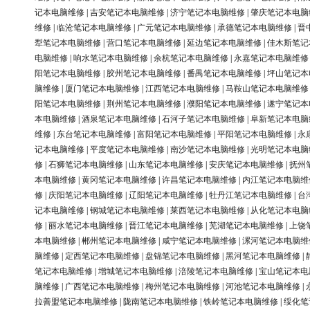
记本电脑维修
|
吉安笔记本电脑维修
|
济宁笔记本电脑维修
|
肇庆笔记本电脑
维修
|
临沧笔记本电脑维修
|
广元笔记本电脑维修
|
承德笔记本电脑维修
|
晋
犁笔记本电脑维修
|
营口笔记本电脑维修
|
延边笔记本电脑维修
|
佳木斯笔记
电脑维修
|
响水笔记本电脑维修
|
余杭笔记本电脑维修
|
永嘉笔记本电脑维修
阳笔记本电脑维修
|
胶州笔记本电脑维修
|
番禺笔记本电脑维修
|
坪山笔记本
脑维修
|
厦门笔记本电脑维修
|
江西笔记本电脑维修
|
马鞍山笔记本电脑维修
阳笔记本电脑维修
|
荆州笔记本电脑维修
|
濮阳笔记本电脑维修
|
遂宁笔记本
本电脑维修
|
酒泉笔记本电脑维修
|
石河子笔记本电脑维修
|
阜新笔记本电脑
维修
|
东台笔记本电脑维修
|
富阳笔记本电脑维修
|
平阳笔记本电脑维修
|
永
记本电脑维修
|
平度笔记本电脑维修
|
南沙笔记本电脑维修
|
光明笔记本电脑
修
|
石狮笔记本电脑维修
|
山东笔记本电脑维修
|
安庆笔记本电脑维修
|
抚州
本电脑维修
|
黄冈笔记本电脑维修
|
许昌笔记本电脑维修
|
内江笔记本电脑维
修
|
庆阳笔记本电脑维修
|
辽阳笔记本电脑维修
|
牡丹江笔记本电脑维修
|
台
记本电脑维修
|
钢城笔记本电脑维修
|
莱西笔记本电脑维修
|
从化笔记本电脑
修
|
丽水笔记本电脑维修
|
晋江笔记本电脑维修
|
芜湖笔记本电脑维修
|
上饶
本电脑维修
|
郴州笔记本电脑维修
|
咸宁笔记本电脑维修
|
漯河笔记本电脑维
脑维修
|
定西笔记本电脑维修
|
盘锦笔记本电脑维修
|
黑河笔记本电脑维修
|
笔记本电脑维修
|
增城笔记本电脑维修
|
涪陵笔记本电脑维修
|
宝山笔记本电
脑维修
|
广西笔记本电脑维修
|
梅州笔记本电脑维修
|
河池笔记本电脑维修
|
拉善盟笔记本电脑维修
|
陇南笔记本电脑维修
|
铁岭笔记本电脑维修
|
绥化笔