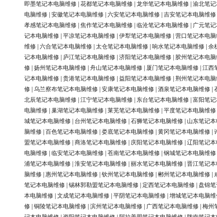
即墨笔记本电脑维修
|
花都笔记本电脑维修
|
龙华笔记本电脑维修
|
渝北笔记
电脑维修
|
安徽笔记本电脑维修
|
六安笔记本电脑维修
|
吉安笔记本电脑维修
孝感笔记本电脑维修
|
焦作笔记本电脑维修
|
临沧笔记本电脑维修
|
广元笔记
记本电脑维修
|
平凉笔记本电脑维修
|
伊犁笔记本电脑维修
|
营口笔记本电脑
维修
|
六合笔记本电脑维修
|
太仓笔记本电脑维修
|
响水笔记本电脑维修
|
余
记本电脑维修
|
庐江笔记本电脑维修
|
济阳笔记本电脑维修
|
胶州笔记本电脑
修
|
扬州笔记本电脑维修
|
舟山笔记本电脑维修
|
厦门笔记本电脑维修
|
江西
记本电脑维修
|
贵港笔记本电脑维修
|
益阳笔记本电脑维修
|
荆州笔记本电脑
修
|
乌兰察布笔记本电脑维修
|
安康笔记本电脑维修
|
酒泉笔记本电脑维修
|
北辰笔记本电脑维修
|
江宁笔记本电脑维修
|
东台笔记本电脑维修
|
富阳笔记
电脑维修
|
巢湖笔记本电脑维修
|
莱芜笔记本电脑维修
|
平度笔记本电脑维修
城笔记本电脑维修
|
台州笔记本电脑维修
|
石狮笔记本电脑维修
|
山东笔记本
脑维修
|
百色笔记本电脑维修
|
娄底笔记本电脑维修
|
黄冈笔记本电脑维修
|
盟笔记本电脑维修
|
商洛笔记本电脑维修
|
庆阳笔记本电脑维修
|
辽阳笔记本
电脑维修
|
临安笔记本电脑维修
|
苍南笔记本电脑维修
|
钢城笔记本电脑维修
浦笔记本电脑维修
|
淮安笔记本电脑维修
|
丽水笔记本电脑维修
|
晋江笔记本
脑维修
|
惠州笔记本电脑维修
|
钦州笔记本电脑维修
|
郴州笔记本电脑维修
|
笔记本电脑维修
|
锡林郭勒盟笔记本电脑维修
|
定西笔记本电脑维修
|
盘锦笔
本电脑维修
|
文成笔记本电脑维修
|
平阴笔记本电脑维修
|
增城笔记本电脑维
修
|
铜陵笔记本电脑维修
|
滨州笔记本电脑维修
|
广西笔记本电脑维修
|
梅州