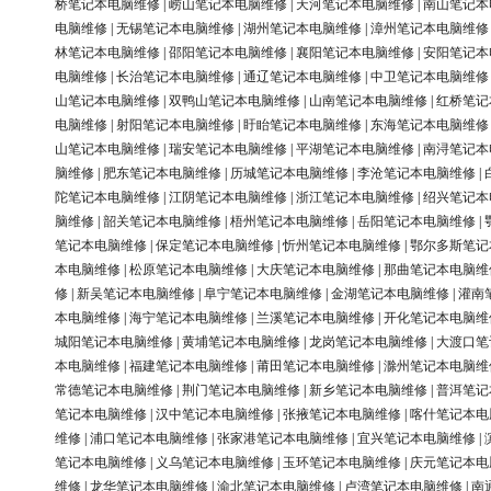
桥笔记本电脑维修
|
崂山笔记本电脑维修
|
天河笔记本电脑维修
|
南山笔记本
电脑维修
|
无锡笔记本电脑维修
|
湖州笔记本电脑维修
|
漳州笔记本电脑维修
林笔记本电脑维修
|
邵阳笔记本电脑维修
|
襄阳笔记本电脑维修
|
安阳笔记本
电脑维修
|
长治笔记本电脑维修
|
通辽笔记本电脑维修
|
中卫笔记本电脑维修
山笔记本电脑维修
|
双鸭山笔记本电脑维修
|
山南笔记本电脑维修
|
红桥笔记
电脑维修
|
射阳笔记本电脑维修
|
盱眙笔记本电脑维修
|
东海笔记本电脑维修
山笔记本电脑维修
|
瑞安笔记本电脑维修
|
平湖笔记本电脑维修
|
南浔笔记本
脑维修
|
肥东笔记本电脑维修
|
历城笔记本电脑维修
|
李沧笔记本电脑维修
|
陀笔记本电脑维修
|
江阴笔记本电脑维修
|
浙江笔记本电脑维修
|
绍兴笔记本
脑维修
|
韶关笔记本电脑维修
|
梧州笔记本电脑维修
|
岳阳笔记本电脑维修
|
笔记本电脑维修
|
保定笔记本电脑维修
|
忻州笔记本电脑维修
|
鄂尔多斯笔记
本电脑维修
|
松原笔记本电脑维修
|
大庆笔记本电脑维修
|
那曲笔记本电脑维
修
|
新吴笔记本电脑维修
|
阜宁笔记本电脑维修
|
金湖笔记本电脑维修
|
灌南
本电脑维修
|
海宁笔记本电脑维修
|
兰溪笔记本电脑维修
|
开化笔记本电脑维
城阳笔记本电脑维修
|
黄埔笔记本电脑维修
|
龙岗笔记本电脑维修
|
大渡口笔
本电脑维修
|
福建笔记本电脑维修
|
莆田笔记本电脑维修
|
滁州笔记本电脑维
常德笔记本电脑维修
|
荆门笔记本电脑维修
|
新乡笔记本电脑维修
|
普洱笔记
笔记本电脑维修
|
汉中笔记本电脑维修
|
张掖笔记本电脑维修
|
喀什笔记本电
维修
|
浦口笔记本电脑维修
|
张家港笔记本电脑维修
|
宜兴笔记本电脑维修
|
笔记本电脑维修
|
义乌笔记本电脑维修
|
玉环笔记本电脑维修
|
庆元笔记本电
维修
|
龙华笔记本电脑维修
|
渝北笔记本电脑维修
|
卢湾笔记本电脑维修
|
南