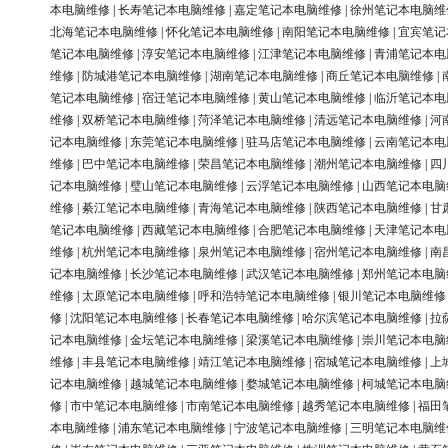
本电脑维修
|
长寿笔记本电脑维修
|
嘉定笔记本电脑维修
|
徐州笔记本电脑维
北海笔记本电脑维修
|
怀化笔记本电脑维修
|
南阳笔记本电脑维修
|
宜宾笔记
笔记本电脑维修
|
淳安笔记本电脑维修
|
江津笔记本电脑维修
|
青浦笔记本电
维修
|
防城港笔记本电脑维修
|
湖南笔记本电脑维修
|
商丘笔记本电脑维修
|
笔记本电脑维修
|
宿迁笔记本电脑维修
|
黄山笔记本电脑维修
|
临沂笔记本电
维修
|
双桥笔记本电脑维修
|
菏泽笔记本电脑维修
|
清远笔记本电脑维修
|
河
记本电脑维修
|
东莞笔记本电脑维修
|
驻马店笔记本电脑维修
|
云南笔记本电
维修
|
巴中笔记本电脑维修
|
荣昌笔记本电脑维修
|
潮州笔记本电脑维修
|
四
记本电脑维修
|
璧山笔记本电脑维修
|
云浮笔记本电脑维修
|
山西笔记本电脑
维修
|
綦江笔记本电脑维修
|
青海笔记本电脑维修
|
陕西笔记本电脑维修
|
甘
笔记本电脑维修
|
西藏笔记本电脑维修
|
合肥笔记本电脑维修
|
天津笔记本电
维修
|
杭州笔记本电脑维修
|
泉州笔记本电脑维修
|
宿州笔记本电脑维修
|
南
记本电脑维修
|
长沙笔记本电脑维修
|
武汉笔记本电脑维修
|
郑州笔记本电脑
维修
|
太原笔记本电脑维修
|
呼和浩特笔记本电脑维修
|
银川笔记本电脑维修
修
|
沈阳笔记本电脑维修
|
长春笔记本电脑维修
|
哈尔滨笔记本电脑维修
|
拉
记本电脑维修
|
金坛笔记本电脑维修
|
梁溪笔记本电脑维修
|
崇川笔记本电脑
维修
|
丰县笔记本电脑维修
|
靖江笔记本电脑维修
|
宿城笔记本电脑维修
|
上
记本电脑维修
|
越城笔记本电脑维修
|
婺城笔记本电脑维修
|
柯城笔记本电脑
修
|
市中笔记本电脑维修
|
市南笔记本电脑维修
|
越秀笔记本电脑维修
|
福田
本电脑维修
|
浦东笔记本电脑维修
|
宁波笔记本电脑维修
|
三明笔记本电脑维