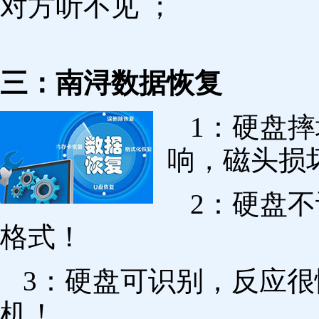
对方听不见 ；
三：南浔数据恢复
1：硬盘
响，磁头损
2：硬盘
格式！
3：硬盘可识别，反应
机！