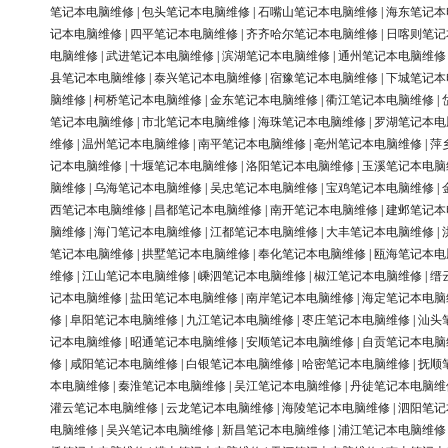
笔记本电脑维修
|
包头笔记本电脑维修
|
石嘴山笔记本电脑维修
|
海东笔记本
记本电脑维修
|
四平笔记本电脑维修
|
齐齐哈尔笔记本电脑维修
|
日喀则笔记
电脑维修
|
武进笔记本电脑维修
|
滨湖笔记本电脑维修
|
通州笔记本电脑维修
县笔记本电脑维修
|
泰兴笔记本电脑维修
|
宿豫笔记本电脑维修
|
下城笔记本
脑维修
|
柯桥笔记本电脑维修
|
金东笔记本电脑维修
|
衢江笔记本电脑维修
|
笔记本电脑维修
|
市北笔记本电脑维修
|
海珠笔记本电脑维修
|
罗湖笔记本电
维修
|
温州笔记本电脑维修
|
南平笔记本电脑维修
|
亳州笔记本电脑维修
|
萍
记本电脑维修
|
十堰笔记本电脑维修
|
洛阳笔记本电脑维修
|
玉溪笔记本电脑
脑维修
|
乌海笔记本电脑维修
|
吴忠笔记本电脑维修
|
宝鸡笔记本电脑维修
|
西笔记本电脑维修
|
昌都笔记本电脑维修
|
南开笔记本电脑维修
|
建邺笔记本
脑维修
|
海门笔记本电脑维修
|
江都笔记本电脑维修
|
大丰笔记本电脑维修
|
笔记本电脑维修
|
拱墅笔记本电脑维修
|
奉化笔记本电脑维修
|
瓯海笔记本电
维修
|
江山笔记本电脑维修
|
嵊泗笔记本电脑维修
|
椒江笔记本电脑维修
|
缙
记本电脑维修
|
盐田笔记本电脑维修
|
南岸笔记本电脑维修
|
海定笔记本电脑
修
|
阜阳笔记本电脑维修
|
九江笔记本电脑维修
|
枣庄笔记本电脑维修
|
汕头
记本电脑维修
|
昭通笔记本电脑维修
|
安顺笔记本电脑维修
|
自贡笔记本电脑
修
|
咸阳笔记本电脑维修
|
白银笔记本电脑维修
|
哈密笔记本电脑维修
|
抚顺
本电脑维修
|
秦淮笔记本电脑维修
|
吴江笔记本电脑维修
|
丹徒笔记本电脑维
灌云笔记本电脑维修
|
云龙笔记本电脑维修
|
海陵笔记本电脑维修
|
泗阳笔记
电脑维修
|
吴兴笔记本电脑维修
|
新昌笔记本电脑维修
|
浦江笔记本电脑维修