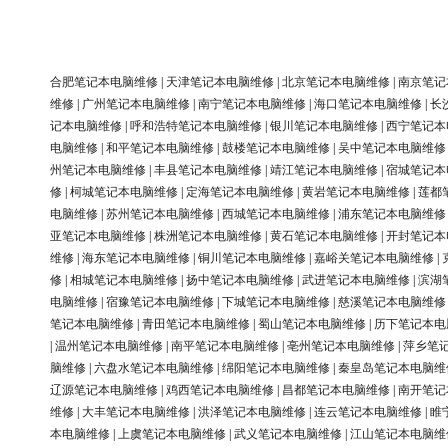
合肥笔记本电脑维修
|
天津笔记本电脑维修
|
北京笔记本电脑维修
|
南京笔记
维修
|
广州笔记本电脑维修
|
南宁笔记本电脑维修
|
海口笔记本电脑维修
|
长
记本电脑维修
|
呼和浩特笔记本电脑维修
|
银川笔记本电脑维修
|
西宁笔记本
电脑维修
|
和平笔记本电脑维修
|
鼓楼笔记本电脑维修
|
吴中笔记本电脑维修
州笔记本电脑维修
|
丰县笔记本电脑维修
|
靖江笔记本电脑维修
|
宿城笔记本
修
|
柯城笔记本电脑维修
|
定海笔记本电脑维修
|
黄岩笔记本电脑维修
|
莲都
电脑维修
|
苏州笔记本电脑维修
|
西城笔记本电脑维修
|
浦东笔记本电脑维修
亚笔记本电脑维修
|
株洲笔记本电脑维修
|
黄石笔记本电脑维修
|
开封笔记本
维修
|
海东笔记本电脑维修
|
铜川笔记本电脑维修
|
嘉峪关笔记本电脑维修
|
修
|
相城笔记本电脑维修
|
扬中笔记本电脑维修
|
武进笔记本电脑维修
|
滨湖
电脑维修
|
宿豫笔记本电脑维修
|
下城笔记本电脑维修
|
慈溪笔记本电脑维修
笔记本电脑维修
|
青田笔记本电脑维修
|
蜀山笔记本电脑维修
|
历下笔记本电
|
温州笔记本电脑维修
|
南平笔记本电脑维修
|
亳州笔记本电脑维修
|
萍乡笔
脑维修
|
六盘水笔记本电脑维修
|
绵阳笔记本电脑维修
|
秦皇岛笔记本电脑维
辽源笔记本电脑维修
|
鸡西笔记本电脑维修
|
昌都笔记本电脑维修
|
南开笔记
维修
|
大丰笔记本电脑维修
|
洪泽笔记本电脑维修
|
连云笔记本电脑维修
|
睢
本电脑维修
|
上虞笔记本电脑维修
|
武义笔记本电脑维修
|
江山笔记本电脑维