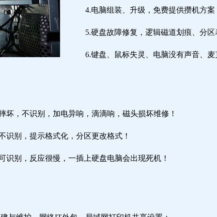
4.电脑组装、升级，免费提供攒机方案
5.硬盘故障修复，逻辑磁道划痕、分
6.键盘、鼠标失灵、电脑没有声音、麦
盘摔坏，不识别，加电异响，滴滴响，磁头损坏维修！
盘不识别，提示格式化，分区更改格式！
盘可识别，反应很慢，一插上硬盘电脑会出现死机！