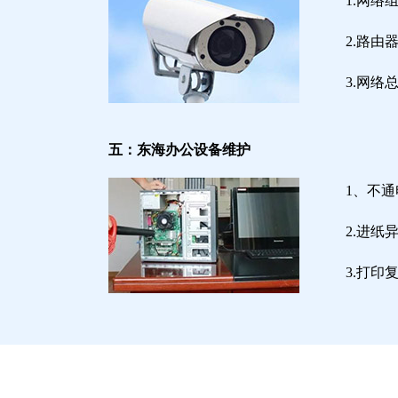
1.网络
2.路
3.网
五：东海办公设备维护
1、不
2.进
3.打