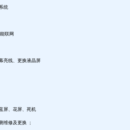
系统
不能联网
屏幕亮线、更换液晶屏
，蓝屏、花屏、死机
测维修及更换 ；