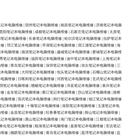
笔记本电脑维修
|
宿州笔记本电脑维修
|
南昌笔记本电脑维修
|
济南笔记本电脑
贵阳笔记本电脑维修
|
成都笔记本电脑维修
|
石家庄笔记本电脑维修
|
太原笔
阳笔记本电脑维修
|
长春笔记本电脑维修
|
哈尔滨笔记本电脑维修
|
拉萨笔记本
维修
|
邗江笔记本电脑维修
|
亭湖笔记本电脑维修
|
清江浦笔记本电脑维修
|
海
记本电脑维修
|
德清笔记本电脑维修
|
越城笔记本电脑维修
|
婺城笔记本电脑维
秀笔记本电脑维修
|
福田笔记本电脑维修
|
渝中笔记本电脑维修
|
上海笔记本
脑维修
|
青岛笔记本电脑维修
|
深圳笔记本电脑维修
|
崇左笔记本电脑维修
|
三
记本电脑维修
|
大同笔记本电脑维修
|
包头笔记本电脑维修
|
石嘴山笔记本电脑
本电脑维修
|
日喀则笔记本电脑维修
|
河西笔记本电脑维修
|
玄武笔记本电脑维
阴笔记本电脑维修
|
赣榆笔记本电脑维修
|
沛县笔记本电脑维修
|
泰兴笔记本
维修
|
金东笔记本电脑维修
|
衢江笔记本电脑维修
|
岱山笔记本电脑维修
|
路桥
本电脑维修
|
宣武笔记本电脑维修
|
闵行笔记本电脑维修
|
镇江笔记本电脑维修
笔记本电脑维修
|
十堰笔记本电脑维修
|
洛阳笔记本电脑维修
|
玉溪笔记本电
脑维修
|
金昌笔记本电脑维修
|
吐鲁番笔记本电脑维修
|
鞍山笔记本电脑维修
|
笔记本电脑维修
|
惠山笔记本电脑维修
|
海门笔记本电脑维修
|
江都笔记本电脑
奉化笔记本电脑维修
|
瓯海笔记本电脑维修
|
嘉善笔记本电脑维修
|
安吉笔记
脑维修
|
槐荫笔记本电脑维修
|
黄岛笔记本电脑维修
|
荔湾笔记本电脑维修
|
盐