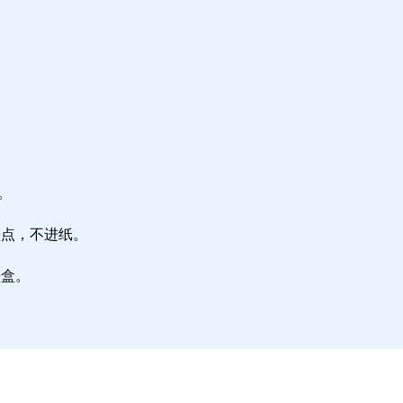
。
墨点，不进纸。
墨盒。