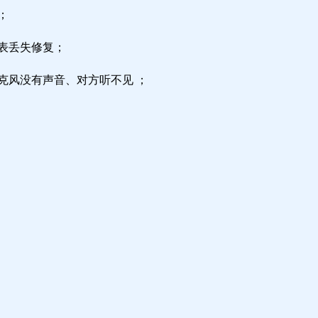
；
区表丢失修复；
克风没有声音、对方听不见 ；