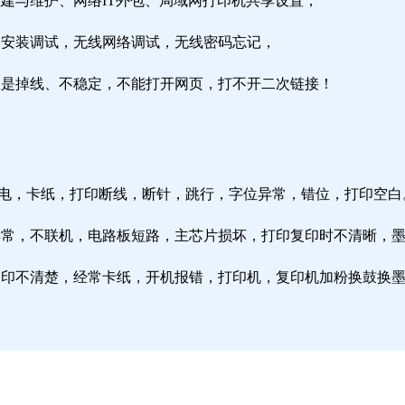
组建与维护、网络IT外包、局域网打印机共享设置；
由器安装调试，无线网络调试，无线密码忘记，
络总是掉线、不稳定，不能打开网页，打不开二次链接！
通电，卡纸，打印断线，断针，跳行，字位异常，错位，打印空白
纸异常，不联机，电路板短路，主芯片损坏，打印复印时不清晰，
印复印不清楚，经常卡纸，开机报错，打印机，复印机加粉换鼓换