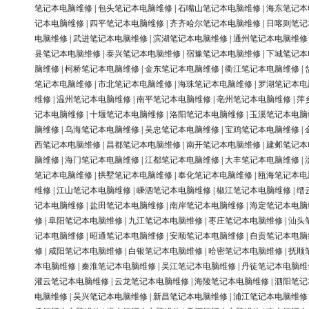
笔记本电脑维修
|
包头笔记本电脑维修
|
石嘴山笔记本电脑维修
|
海东笔记本
记本电脑维修
|
四平笔记本电脑维修
|
齐齐哈尔笔记本电脑维修
|
日喀则笔记
电脑维修
|
武进笔记本电脑维修
|
滨湖笔记本电脑维修
|
通州笔记本电脑维修
县笔记本电脑维修
|
泰兴笔记本电脑维修
|
宿豫笔记本电脑维修
|
下城笔记本
脑维修
|
柯桥笔记本电脑维修
|
金东笔记本电脑维修
|
衢江笔记本电脑维修
|
笔记本电脑维修
|
市北笔记本电脑维修
|
海珠笔记本电脑维修
|
罗湖笔记本电
维修
|
温州笔记本电脑维修
|
南平笔记本电脑维修
|
亳州笔记本电脑维修
|
萍
记本电脑维修
|
十堰笔记本电脑维修
|
洛阳笔记本电脑维修
|
玉溪笔记本电脑
脑维修
|
乌海笔记本电脑维修
|
吴忠笔记本电脑维修
|
宝鸡笔记本电脑维修
|
西笔记本电脑维修
|
昌都笔记本电脑维修
|
南开笔记本电脑维修
|
建邺笔记本
脑维修
|
海门笔记本电脑维修
|
江都笔记本电脑维修
|
大丰笔记本电脑维修
|
笔记本电脑维修
|
拱墅笔记本电脑维修
|
奉化笔记本电脑维修
|
瓯海笔记本电
维修
|
江山笔记本电脑维修
|
嵊泗笔记本电脑维修
|
椒江笔记本电脑维修
|
缙
记本电脑维修
|
盐田笔记本电脑维修
|
南岸笔记本电脑维修
|
海定笔记本电脑
修
|
阜阳笔记本电脑维修
|
九江笔记本电脑维修
|
枣庄笔记本电脑维修
|
汕头
记本电脑维修
|
昭通笔记本电脑维修
|
安顺笔记本电脑维修
|
自贡笔记本电脑
修
|
咸阳笔记本电脑维修
|
白银笔记本电脑维修
|
哈密笔记本电脑维修
|
抚顺
本电脑维修
|
秦淮笔记本电脑维修
|
吴江笔记本电脑维修
|
丹徒笔记本电脑维
灌云笔记本电脑维修
|
云龙笔记本电脑维修
|
海陵笔记本电脑维修
|
泗阳笔记
电脑维修
|
吴兴笔记本电脑维修
|
新昌笔记本电脑维修
|
浦江笔记本电脑维修