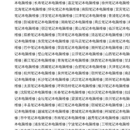
本电脑维修
|
长寿笔记本电脑维修
|
嘉定笔记本电脑维修
|
徐州笔记本电脑维
北海笔记本电脑维修
|
怀化笔记本电脑维修
|
南阳笔记本电脑维修
|
宜宾笔记
笔记本电脑维修
|
淳安笔记本电脑维修
|
江津笔记本电脑维修
|
青浦笔记本电
维修
|
防城港笔记本电脑维修
|
湖南笔记本电脑维修
|
商丘笔记本电脑维修
|
笔记本电脑维修
|
宿迁笔记本电脑维修
|
黄山笔记本电脑维修
|
临沂笔记本电
维修
|
双桥笔记本电脑维修
|
菏泽笔记本电脑维修
|
清远笔记本电脑维修
|
河
记本电脑维修
|
东莞笔记本电脑维修
|
驻马店笔记本电脑维修
|
云南笔记本电
维修
|
巴中笔记本电脑维修
|
荣昌笔记本电脑维修
|
潮州笔记本电脑维修
|
四
记本电脑维修
|
璧山笔记本电脑维修
|
云浮笔记本电脑维修
|
山西笔记本电脑
维修
|
綦江笔记本电脑维修
|
青海笔记本电脑维修
|
陕西笔记本电脑维修
|
甘
笔记本电脑维修
|
西藏笔记本电脑维修
|
合肥笔记本电脑维修
|
天津笔记本电
维修
|
杭州笔记本电脑维修
|
泉州笔记本电脑维修
|
宿州笔记本电脑维修
|
南
记本电脑维修
|
长沙笔记本电脑维修
|
武汉笔记本电脑维修
|
郑州笔记本电脑
维修
|
太原笔记本电脑维修
|
呼和浩特笔记本电脑维修
|
银川笔记本电脑维修
修
|
沈阳笔记本电脑维修
|
长春笔记本电脑维修
|
哈尔滨笔记本电脑维修
|
拉
记本电脑维修
|
金坛笔记本电脑维修
|
梁溪笔记本电脑维修
|
崇川笔记本电脑
维修
|
丰县笔记本电脑维修
|
靖江笔记本电脑维修
|
宿城笔记本电脑维修
|
上
记本电脑维修
|
越城笔记本电脑维修
|
婺城笔记本电脑维修
|
柯城笔记本电脑
修
|
市中笔记本电脑维修
|
市南笔记本电脑维修
|
越秀笔记本电脑维修
|
福田
本电脑维修
|
浦东笔记本电脑维修
|
宁波笔记本电脑维修
|
三明笔记本电脑维