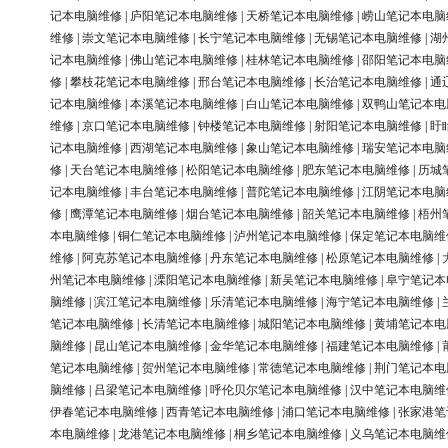
记本电脑维修
|
庐阳笔记本电脑维修
|
天桥笔记本电脑维修
|
崂山笔记本电脑
维修
|
崇文笔记本电脑维修
|
长宁笔记本电脑维修
|
无锡笔记本电脑维修
|
湖
记本电脑维修
|
佛山笔记本电脑维修
|
桂林笔记本电脑维修
|
邵阳笔记本电脑
修
|
攀枝花笔记本电脑维修
|
邢台笔记本电脑维修
|
长治笔记本电脑维修
|
通
记本电脑维修
|
本溪笔记本电脑维修
|
白山笔记本电脑维修
|
双鸭山笔记本电
维修
|
京口笔记本电脑维修
|
钟楼笔记本电脑维修
|
射阳笔记本电脑维修
|
盱
记本电脑维修
|
西湖笔记本电脑维修
|
象山笔记本电脑维修
|
瑞安笔记本电脑
修
|
天台笔记本电脑维修
|
松阳笔记本电脑维修
|
肥东笔记本电脑维修
|
历城
记本电脑维修
|
丰台笔记本电脑维修
|
普陀笔记本电脑维修
|
江阴笔记本电脑
修
|
鹰潭笔记本电脑维修
|
烟台笔记本电脑维修
|
韶关笔记本电脑维修
|
梧州
本电脑维修
|
铜仁笔记本电脑维修
|
泸州笔记本电脑维修
|
保定笔记本电脑维
维修
|
阿克苏笔记本电脑维修
|
丹东笔记本电脑维修
|
松原笔记本电脑维修
|
州笔记本电脑维修
|
溧阳笔记本电脑维修
|
新吴笔记本电脑维修
|
阜宁笔记本
脑维修
|
滨江笔记本电脑维修
|
乐清笔记本电脑维修
|
海宁笔记本电脑维修
|
笔记本电脑维修
|
长清笔记本电脑维修
|
城阳笔记本电脑维修
|
黄埔笔记本电
脑维修
|
昆山笔记本电脑维修
|
金华笔记本电脑维修
|
福建笔记本电脑维修
|
笔记本电脑维修
|
贺州笔记本电脑维修
|
常德笔记本电脑维修
|
荆门笔记本电
脑维修
|
吕梁笔记本电脑维修
|
呼伦贝尔笔记本电脑维修
|
汉中笔记本电脑维
伊春笔记本电脑维修
|
西青笔记本电脑维修
|
浦口笔记本电脑维修
|
张家港笔
本电脑维修
|
龙港笔记本电脑维修
|
桐乡笔记本电脑维修
|
义乌笔记本电脑维