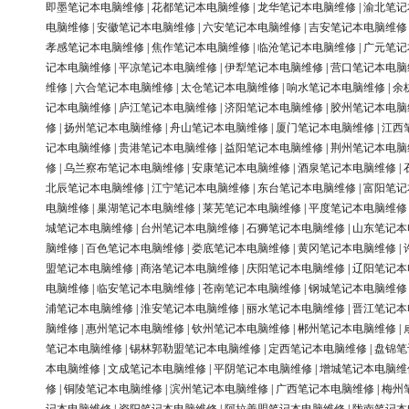
即墨笔记本电脑维修
|
花都笔记本电脑维修
|
龙华笔记本电脑维修
|
渝北笔记
电脑维修
|
安徽笔记本电脑维修
|
六安笔记本电脑维修
|
吉安笔记本电脑维修
孝感笔记本电脑维修
|
焦作笔记本电脑维修
|
临沧笔记本电脑维修
|
广元笔记
记本电脑维修
|
平凉笔记本电脑维修
|
伊犁笔记本电脑维修
|
营口笔记本电脑
维修
|
六合笔记本电脑维修
|
太仓笔记本电脑维修
|
响水笔记本电脑维修
|
余
记本电脑维修
|
庐江笔记本电脑维修
|
济阳笔记本电脑维修
|
胶州笔记本电脑
修
|
扬州笔记本电脑维修
|
舟山笔记本电脑维修
|
厦门笔记本电脑维修
|
江西
记本电脑维修
|
贵港笔记本电脑维修
|
益阳笔记本电脑维修
|
荆州笔记本电脑
修
|
乌兰察布笔记本电脑维修
|
安康笔记本电脑维修
|
酒泉笔记本电脑维修
|
北辰笔记本电脑维修
|
江宁笔记本电脑维修
|
东台笔记本电脑维修
|
富阳笔记
电脑维修
|
巢湖笔记本电脑维修
|
莱芜笔记本电脑维修
|
平度笔记本电脑维修
城笔记本电脑维修
|
台州笔记本电脑维修
|
石狮笔记本电脑维修
|
山东笔记本
脑维修
|
百色笔记本电脑维修
|
娄底笔记本电脑维修
|
黄冈笔记本电脑维修
|
盟笔记本电脑维修
|
商洛笔记本电脑维修
|
庆阳笔记本电脑维修
|
辽阳笔记本
电脑维修
|
临安笔记本电脑维修
|
苍南笔记本电脑维修
|
钢城笔记本电脑维修
浦笔记本电脑维修
|
淮安笔记本电脑维修
|
丽水笔记本电脑维修
|
晋江笔记本
脑维修
|
惠州笔记本电脑维修
|
钦州笔记本电脑维修
|
郴州笔记本电脑维修
|
笔记本电脑维修
|
锡林郭勒盟笔记本电脑维修
|
定西笔记本电脑维修
|
盘锦笔
本电脑维修
|
文成笔记本电脑维修
|
平阴笔记本电脑维修
|
增城笔记本电脑维
修
|
铜陵笔记本电脑维修
|
滨州笔记本电脑维修
|
广西笔记本电脑维修
|
梅州