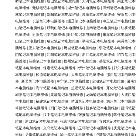
桥笔记本电脑维修
|
崂山笔记本电脑维修
|
天河笔记本电脑维修
|
南山笔记本
电脑维修
|
无锡笔记本电脑维修
|
湖州笔记本电脑维修
|
漳州笔记本电脑维修
林笔记本电脑维修
|
邵阳笔记本电脑维修
|
襄阳笔记本电脑维修
|
安阳笔记本
电脑维修
|
长治笔记本电脑维修
|
通辽笔记本电脑维修
|
中卫笔记本电脑维修
山笔记本电脑维修
|
双鸭山笔记本电脑维修
|
山南笔记本电脑维修
|
红桥笔记
电脑维修
|
射阳笔记本电脑维修
|
盱眙笔记本电脑维修
|
东海笔记本电脑维修
山笔记本电脑维修
|
瑞安笔记本电脑维修
|
平湖笔记本电脑维修
|
南浔笔记本
脑维修
|
肥东笔记本电脑维修
|
历城笔记本电脑维修
|
李沧笔记本电脑维修
|
陀笔记本电脑维修
|
江阴笔记本电脑维修
|
浙江笔记本电脑维修
|
绍兴笔记本
脑维修
|
韶关笔记本电脑维修
|
梧州笔记本电脑维修
|
岳阳笔记本电脑维修
|
笔记本电脑维修
|
保定笔记本电脑维修
|
忻州笔记本电脑维修
|
鄂尔多斯笔记
本电脑维修
|
松原笔记本电脑维修
|
大庆笔记本电脑维修
|
那曲笔记本电脑维
修
|
新吴笔记本电脑维修
|
阜宁笔记本电脑维修
|
金湖笔记本电脑维修
|
灌南
本电脑维修
|
海宁笔记本电脑维修
|
兰溪笔记本电脑维修
|
开化笔记本电脑维
城阳笔记本电脑维修
|
黄埔笔记本电脑维修
|
龙岗笔记本电脑维修
|
大渡口笔
本电脑维修
|
福建笔记本电脑维修
|
莆田笔记本电脑维修
|
滁州笔记本电脑维
常德笔记本电脑维修
|
荆门笔记本电脑维修
|
新乡笔记本电脑维修
|
普洱笔记
笔记本电脑维修
|
汉中笔记本电脑维修
|
张掖笔记本电脑维修
|
喀什笔记本电
维修
|
浦口笔记本电脑维修
|
张家港笔记本电脑维修
|
宜兴笔记本电脑维修
|
笔记本电脑维修
|
义乌笔记本电脑维修
|
玉环笔记本电脑维修
|
庆元笔记本电
维修
|
龙华笔记本电脑维修
|
渝北笔记本电脑维修
|
卢湾笔记本电脑维修
|
南