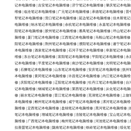
记本电脑维修
|
吉安笔记本电脑维修
|
济宁笔记本电脑维修
|
肇庆笔记本电脑
维修
|
临沧笔记本电脑维修
|
广元笔记本电脑维修
|
承德笔记本电脑维修
|
晋
犁笔记本电脑维修
|
营口笔记本电脑维修
|
延边笔记本电脑维修
|
佳木斯笔记
电脑维修
|
响水笔记本电脑维修
|
余杭笔记本电脑维修
|
永嘉笔记本电脑维修
阳笔记本电脑维修
|
胶州笔记本电脑维修
|
番禺笔记本电脑维修
|
坪山笔记本
脑维修
|
厦门笔记本电脑维修
|
江西笔记本电脑维修
|
马鞍山笔记本电脑维修
阳笔记本电脑维修
|
荆州笔记本电脑维修
|
濮阳笔记本电脑维修
|
遂宁笔记本
本电脑维修
|
酒泉笔记本电脑维修
|
石河子笔记本电脑维修
|
阜新笔记本电脑
维修
|
东台笔记本电脑维修
|
富阳笔记本电脑维修
|
平阳笔记本电脑维修
|
永
记本电脑维修
|
平度笔记本电脑维修
|
南沙笔记本电脑维修
|
光明笔记本电脑
修
|
石狮笔记本电脑维修
|
山东笔记本电脑维修
|
安庆笔记本电脑维修
|
抚州
本电脑维修
|
黄冈笔记本电脑维修
|
许昌笔记本电脑维修
|
内江笔记本电脑维
修
|
庆阳笔记本电脑维修
|
辽阳笔记本电脑维修
|
牡丹江笔记本电脑维修
|
台
记本电脑维修
|
钢城笔记本电脑维修
|
莱西笔记本电脑维修
|
从化笔记本电脑
修
|
丽水笔记本电脑维修
|
晋江笔记本电脑维修
|
芜湖笔记本电脑维修
|
上饶
本电脑维修
|
郴州笔记本电脑维修
|
咸宁笔记本电脑维修
|
漯河笔记本电脑维
脑维修
|
定西笔记本电脑维修
|
盘锦笔记本电脑维修
|
黑河笔记本电脑维修
|
笔记本电脑维修
|
增城笔记本电脑维修
|
涪陵笔记本电脑维修
|
宝山笔记本电
脑维修
|
广西笔记本电脑维修
|
梅州笔记本电脑维修
|
河池笔记本电脑维修
|
拉善盟笔记本电脑维修
|
陇南笔记本电脑维修
|
铁岭笔记本电脑维修
|
绥化笔