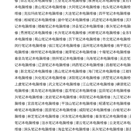
修
|
崇左笔记本电脑维修
|
三亚笔记本电脑维修
|
株洲笔记本电脑维修
|
黄石
本电脑维修
|
唐山笔记本电脑维修
|
大同笔记本电脑维修
|
包头笔记本电脑维
维修
|
克拉玛依笔记本电脑维修
|
大连笔记本电脑维修
|
四平笔记本电脑维修
维修
|
相城笔记本电脑维修
|
扬中笔记本电脑维修
|
武进笔记本电脑维修
|
滨
记本电脑维修
|
赣榆笔记本电脑维修
|
沛县笔记本电脑维修
|
泰兴笔记本电脑
修
|
秀洲笔记本电脑维修
|
长兴笔记本电脑维修
|
柯桥笔记本电脑维修
|
金东
本电脑维修
|
蜀山笔记本电脑维修
|
历下笔记本电脑维修
|
市北笔记本电脑维
闵行笔记本电脑维修
|
镇江笔记本电脑维修
|
温州笔记本电脑维修
|
南平笔记
电脑维修
|
柳州笔记本电脑维修
|
湘潭笔记本电脑维修
|
十堰笔记本电脑维修
秦皇岛笔记本电脑维修
|
朔州笔记本电脑维修
|
乌海笔记本电脑维修
|
吴忠笔
记本电脑维修
|
辽源笔记本电脑维修
|
鸡西笔记本电脑维修
|
昌都笔记本电脑
修
|
新北笔记本电脑维修
|
惠山笔记本电脑维修
|
海门笔记本电脑维修
|
江都
本电脑维修
|
兴化笔记本电脑维修
|
沭阳笔记本电脑维修
|
拱墅笔记本电脑维
上虞笔记本电脑维修
|
武义笔记本电脑维修
|
江山笔记本电脑维修
|
嵊泗笔记
电脑维修
|
黄岛笔记本电脑维修
|
荔湾笔记本电脑维修
|
盐田笔记本电脑维修
兴笔记本电脑维修
|
龙岩笔记本电脑维修
|
阜阳笔记本电脑维修
|
九江笔记本
脑维修
|
宜昌笔记本电脑维修
|
平顶山笔记本电脑维修
|
昭通笔记本电脑维修
峰笔记本电脑维修
|
固原笔记本电脑维修
|
咸阳笔记本电脑维修
|
白银笔记本
脑维修
|
林芝笔记本电脑维修
|
河东笔记本电脑维修
|
秦淮笔记本电脑维修
|
笔记本电脑维修
|
涟水笔记本电脑维修
|
灌云笔记本电脑维修
|
云龙笔记本电
维修
|
洞头笔记本电脑维修
|
海盐笔记本电脑维修
|
吴兴笔记本电脑维修
|
新