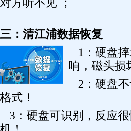
对方听不见 ；
三：清江浦数据恢复
1：硬盘
响，磁头损
2：硬盘
格式！
3：硬盘可识别，反应
机！