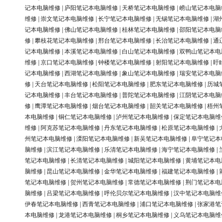
记本电脑维修
|
庐阳笔记本电脑维修
|
天桥笔记本电脑维修
|
崂山笔记本电脑
维修
|
崇文笔记本电脑维修
|
长宁笔记本电脑维修
|
无锡笔记本电脑维修
|
湖
记本电脑维修
|
佛山笔记本电脑维修
|
桂林笔记本电脑维修
|
邵阳笔记本电脑
修
|
攀枝花笔记本电脑维修
|
邢台笔记本电脑维修
|
长治笔记本电脑维修
|
通
记本电脑维修
|
本溪笔记本电脑维修
|
白山笔记本电脑维修
|
双鸭山笔记本电
维修
|
京口笔记本电脑维修
|
钟楼笔记本电脑维修
|
射阳笔记本电脑维修
|
盱
记本电脑维修
|
西湖笔记本电脑维修
|
象山笔记本电脑维修
|
瑞安笔记本电脑
修
|
天台笔记本电脑维修
|
松阳笔记本电脑维修
|
肥东笔记本电脑维修
|
历城
记本电脑维修
|
丰台笔记本电脑维修
|
普陀笔记本电脑维修
|
江阴笔记本电脑
修
|
鹰潭笔记本电脑维修
|
烟台笔记本电脑维修
|
韶关笔记本电脑维修
|
梧州
本电脑维修
|
铜仁笔记本电脑维修
|
泸州笔记本电脑维修
|
保定笔记本电脑维
维修
|
阿克苏笔记本电脑维修
|
丹东笔记本电脑维修
|
松原笔记本电脑维修
|
州笔记本电脑维修
|
溧阳笔记本电脑维修
|
新吴笔记本电脑维修
|
阜宁笔记本
脑维修
|
滨江笔记本电脑维修
|
乐清笔记本电脑维修
|
海宁笔记本电脑维修
|
笔记本电脑维修
|
长清笔记本电脑维修
|
城阳笔记本电脑维修
|
黄埔笔记本电
脑维修
|
昆山笔记本电脑维修
|
金华笔记本电脑维修
|
福建笔记本电脑维修
|
笔记本电脑维修
|
贺州笔记本电脑维修
|
常德笔记本电脑维修
|
荆门笔记本电
脑维修
|
吕梁笔记本电脑维修
|
呼伦贝尔笔记本电脑维修
|
汉中笔记本电脑维
伊春笔记本电脑维修
|
西青笔记本电脑维修
|
浦口笔记本电脑维修
|
张家港笔
本电脑维修
|
龙港笔记本电脑维修
|
桐乡笔记本电脑维修
|
义乌笔记本电脑维