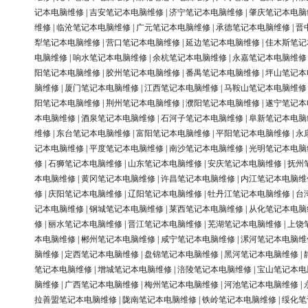
记本电脑维修
|
吉安笔记本电脑维修
|
济宁笔记本电脑维修
|
肇庆笔记本电脑
维修
|
临沧笔记本电脑维修
|
广元笔记本电脑维修
|
承德笔记本电脑维修
|
晋
犁笔记本电脑维修
|
营口笔记本电脑维修
|
延边笔记本电脑维修
|
佳木斯笔记
电脑维修
|
响水笔记本电脑维修
|
余杭笔记本电脑维修
|
永嘉笔记本电脑维修
阳笔记本电脑维修
|
胶州笔记本电脑维修
|
番禺笔记本电脑维修
|
坪山笔记本
脑维修
|
厦门笔记本电脑维修
|
江西笔记本电脑维修
|
马鞍山笔记本电脑维修
阳笔记本电脑维修
|
荆州笔记本电脑维修
|
濮阳笔记本电脑维修
|
遂宁笔记本
本电脑维修
|
酒泉笔记本电脑维修
|
石河子笔记本电脑维修
|
阜新笔记本电脑
维修
|
东台笔记本电脑维修
|
富阳笔记本电脑维修
|
平阳笔记本电脑维修
|
永
记本电脑维修
|
平度笔记本电脑维修
|
南沙笔记本电脑维修
|
光明笔记本电脑
修
|
石狮笔记本电脑维修
|
山东笔记本电脑维修
|
安庆笔记本电脑维修
|
抚州
本电脑维修
|
黄冈笔记本电脑维修
|
许昌笔记本电脑维修
|
内江笔记本电脑维
修
|
庆阳笔记本电脑维修
|
辽阳笔记本电脑维修
|
牡丹江笔记本电脑维修
|
台
记本电脑维修
|
钢城笔记本电脑维修
|
莱西笔记本电脑维修
|
从化笔记本电脑
修
|
丽水笔记本电脑维修
|
晋江笔记本电脑维修
|
芜湖笔记本电脑维修
|
上饶
本电脑维修
|
郴州笔记本电脑维修
|
咸宁笔记本电脑维修
|
漯河笔记本电脑维
脑维修
|
定西笔记本电脑维修
|
盘锦笔记本电脑维修
|
黑河笔记本电脑维修
|
笔记本电脑维修
|
增城笔记本电脑维修
|
涪陵笔记本电脑维修
|
宝山笔记本电
脑维修
|
广西笔记本电脑维修
|
梅州笔记本电脑维修
|
河池笔记本电脑维修
|
拉善盟笔记本电脑维修
|
陇南笔记本电脑维修
|
铁岭笔记本电脑维修
|
绥化笔