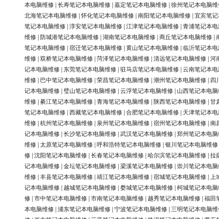
本电脑维修
|
长寿笔记本电脑维修
|
嘉定笔记本电脑维修
|
徐州笔记本电脑维
北海笔记本电脑维修
|
怀化笔记本电脑维修
|
南阳笔记本电脑维修
|
宜宾笔记
笔记本电脑维修
|
淳安笔记本电脑维修
|
江津笔记本电脑维修
|
青浦笔记本电
维修
|
防城港笔记本电脑维修
|
湖南笔记本电脑维修
|
商丘笔记本电脑维修
|
笔记本电脑维修
|
宿迁笔记本电脑维修
|
黄山笔记本电脑维修
|
临沂笔记本电
维修
|
双桥笔记本电脑维修
|
菏泽笔记本电脑维修
|
清远笔记本电脑维修
|
河
记本电脑维修
|
东莞笔记本电脑维修
|
驻马店笔记本电脑维修
|
云南笔记本电
维修
|
巴中笔记本电脑维修
|
荣昌笔记本电脑维修
|
潮州笔记本电脑维修
|
四
记本电脑维修
|
璧山笔记本电脑维修
|
云浮笔记本电脑维修
|
山西笔记本电脑
维修
|
綦江笔记本电脑维修
|
青海笔记本电脑维修
|
陕西笔记本电脑维修
|
甘
笔记本电脑维修
|
西藏笔记本电脑维修
|
合肥笔记本电脑维修
|
天津笔记本电
维修
|
杭州笔记本电脑维修
|
泉州笔记本电脑维修
|
宿州笔记本电脑维修
|
南
记本电脑维修
|
长沙笔记本电脑维修
|
武汉笔记本电脑维修
|
郑州笔记本电脑
维修
|
太原笔记本电脑维修
|
呼和浩特笔记本电脑维修
|
银川笔记本电脑维修
修
|
沈阳笔记本电脑维修
|
长春笔记本电脑维修
|
哈尔滨笔记本电脑维修
|
拉
记本电脑维修
|
金坛笔记本电脑维修
|
梁溪笔记本电脑维修
|
崇川笔记本电脑
维修
|
丰县笔记本电脑维修
|
靖江笔记本电脑维修
|
宿城笔记本电脑维修
|
上
记本电脑维修
|
越城笔记本电脑维修
|
婺城笔记本电脑维修
|
柯城笔记本电脑
修
|
市中笔记本电脑维修
|
市南笔记本电脑维修
|
越秀笔记本电脑维修
|
福田
本电脑维修
|
浦东笔记本电脑维修
|
宁波笔记本电脑维修
|
三明笔记本电脑维