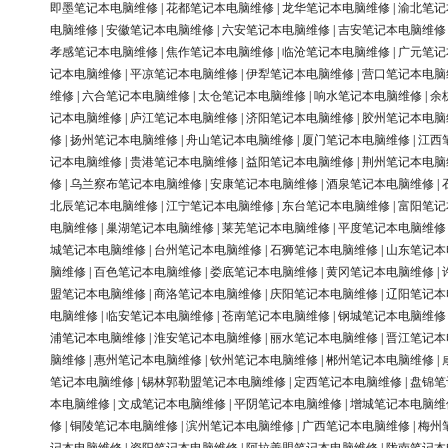
即墨笔记本电脑维修
|
花都笔记本电脑维修
|
龙华笔记本电脑维修
|
渝北笔记
电脑维修
|
安徽笔记本电脑维修
|
六安笔记本电脑维修
|
吉安笔记本电脑维修
孝感笔记本电脑维修
|
焦作笔记本电脑维修
|
临沧笔记本电脑维修
|
广元笔记
记本电脑维修
|
平凉笔记本电脑维修
|
伊犁笔记本电脑维修
|
营口笔记本电脑
维修
|
六合笔记本电脑维修
|
太仓笔记本电脑维修
|
响水笔记本电脑维修
|
余
记本电脑维修
|
庐江笔记本电脑维修
|
济阳笔记本电脑维修
|
胶州笔记本电脑
修
|
扬州笔记本电脑维修
|
舟山笔记本电脑维修
|
厦门笔记本电脑维修
|
江西
记本电脑维修
|
贵港笔记本电脑维修
|
益阳笔记本电脑维修
|
荆州笔记本电脑
修
|
乌兰察布笔记本电脑维修
|
安康笔记本电脑维修
|
酒泉笔记本电脑维修
|
北辰笔记本电脑维修
|
江宁笔记本电脑维修
|
东台笔记本电脑维修
|
富阳笔记
电脑维修
|
巢湖笔记本电脑维修
|
莱芜笔记本电脑维修
|
平度笔记本电脑维修
城笔记本电脑维修
|
台州笔记本电脑维修
|
石狮笔记本电脑维修
|
山东笔记本
脑维修
|
百色笔记本电脑维修
|
娄底笔记本电脑维修
|
黄冈笔记本电脑维修
|
盟笔记本电脑维修
|
商洛笔记本电脑维修
|
庆阳笔记本电脑维修
|
辽阳笔记本
电脑维修
|
临安笔记本电脑维修
|
苍南笔记本电脑维修
|
钢城笔记本电脑维修
浦笔记本电脑维修
|
淮安笔记本电脑维修
|
丽水笔记本电脑维修
|
晋江笔记本
脑维修
|
惠州笔记本电脑维修
|
钦州笔记本电脑维修
|
郴州笔记本电脑维修
|
笔记本电脑维修
|
锡林郭勒盟笔记本电脑维修
|
定西笔记本电脑维修
|
盘锦笔
本电脑维修
|
文成笔记本电脑维修
|
平阴笔记本电脑维修
|
增城笔记本电脑维
修
|
铜陵笔记本电脑维修
|
滨州笔记本电脑维修
|
广西笔记本电脑维修
|
梅州