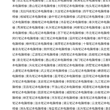
修
|
崇左笔记本电脑维修
|
三亚笔记本电脑维修
|
株洲笔记本电脑维修
|
黄石
本电脑维修
|
唐山笔记本电脑维修
|
大同笔记本电脑维修
|
包头笔记本电脑维
维修
|
克拉玛依笔记本电脑维修
|
大连笔记本电脑维修
|
四平笔记本电脑维修
维修
|
相城笔记本电脑维修
|
扬中笔记本电脑维修
|
武进笔记本电脑维修
|
滨
记本电脑维修
|
赣榆笔记本电脑维修
|
沛县笔记本电脑维修
|
泰兴笔记本电脑
修
|
秀洲笔记本电脑维修
|
长兴笔记本电脑维修
|
柯桥笔记本电脑维修
|
金东
本电脑维修
|
蜀山笔记本电脑维修
|
历下笔记本电脑维修
|
市北笔记本电脑维
闵行笔记本电脑维修
|
镇江笔记本电脑维修
|
温州笔记本电脑维修
|
南平笔记
电脑维修
|
柳州笔记本电脑维修
|
湘潭笔记本电脑维修
|
十堰笔记本电脑维修
秦皇岛笔记本电脑维修
|
朔州笔记本电脑维修
|
乌海笔记本电脑维修
|
吴忠笔
记本电脑维修
|
辽源笔记本电脑维修
|
鸡西笔记本电脑维修
|
昌都笔记本电脑
修
|
新北笔记本电脑维修
|
惠山笔记本电脑维修
|
海门笔记本电脑维修
|
江都
本电脑维修
|
兴化笔记本电脑维修
|
沭阳笔记本电脑维修
|
拱墅笔记本电脑维
上虞笔记本电脑维修
|
武义笔记本电脑维修
|
江山笔记本电脑维修
|
嵊泗笔记
电脑维修
|
黄岛笔记本电脑维修
|
荔湾笔记本电脑维修
|
盐田笔记本电脑维修
兴笔记本电脑维修
|
龙岩笔记本电脑维修
|
阜阳笔记本电脑维修
|
九江笔记本
脑维修
|
宜昌笔记本电脑维修
|
平顶山笔记本电脑维修
|
昭通笔记本电脑维修
峰笔记本电脑维修
|
固原笔记本电脑维修
|
咸阳笔记本电脑维修
|
白银笔记本
脑维修
|
林芝笔记本电脑维修
|
河东笔记本电脑维修
|
秦淮笔记本电脑维修
|
笔记本电脑维修
|
涟水笔记本电脑维修
|
灌云笔记本电脑维修
|
云龙笔记本电
维修
|
洞头笔记本电脑维修
|
海盐笔记本电脑维修
|
吴兴笔记本电脑维修
|
新