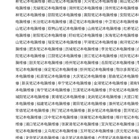
桥笔记本电脑维修
|
崂山笔记本电脑维修
|
天河笔记本电脑维修
|
南山笔记本
电脑维修
|
无锡笔记本电脑维修
|
湖州笔记本电脑维修
|
漳州笔记本电脑维修
林笔记本电脑维修
|
邵阳笔记本电脑维修
|
襄阳笔记本电脑维修
|
安阳笔记本
电脑维修
|
长治笔记本电脑维修
|
通辽笔记本电脑维修
|
中卫笔记本电脑维修
山笔记本电脑维修
|
双鸭山笔记本电脑维修
|
山南笔记本电脑维修
|
红桥笔记
电脑维修
|
射阳笔记本电脑维修
|
盱眙笔记本电脑维修
|
东海笔记本电脑维修
山笔记本电脑维修
|
瑞安笔记本电脑维修
|
平湖笔记本电脑维修
|
南浔笔记本
脑维修
|
肥东笔记本电脑维修
|
历城笔记本电脑维修
|
李沧笔记本电脑维修
|
陀笔记本电脑维修
|
江阴笔记本电脑维修
|
浙江笔记本电脑维修
|
绍兴笔记本
脑维修
|
韶关笔记本电脑维修
|
梧州笔记本电脑维修
|
岳阳笔记本电脑维修
|
笔记本电脑维修
|
保定笔记本电脑维修
|
忻州笔记本电脑维修
|
鄂尔多斯笔记
本电脑维修
|
松原笔记本电脑维修
|
大庆笔记本电脑维修
|
那曲笔记本电脑维
修
|
新吴笔记本电脑维修
|
阜宁笔记本电脑维修
|
金湖笔记本电脑维修
|
灌南
本电脑维修
|
海宁笔记本电脑维修
|
兰溪笔记本电脑维修
|
开化笔记本电脑维
城阳笔记本电脑维修
|
黄埔笔记本电脑维修
|
龙岗笔记本电脑维修
|
大渡口笔
本电脑维修
|
福建笔记本电脑维修
|
莆田笔记本电脑维修
|
滁州笔记本电脑维
常德笔记本电脑维修
|
荆门笔记本电脑维修
|
新乡笔记本电脑维修
|
普洱笔记
笔记本电脑维修
|
汉中笔记本电脑维修
|
张掖笔记本电脑维修
|
喀什笔记本电
维修
|
浦口笔记本电脑维修
|
张家港笔记本电脑维修
|
宜兴笔记本电脑维修
|
笔记本电脑维修
|
义乌笔记本电脑维修
|
玉环笔记本电脑维修
|
庆元笔记本电
维修
|
龙华笔记本电脑维修
|
渝北笔记本电脑维修
|
卢湾笔记本电脑维修
|
南