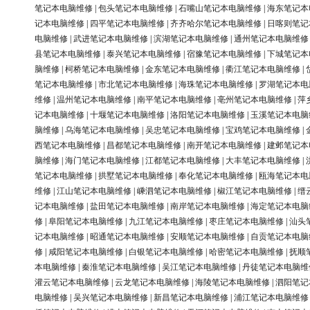
笔记本电脑维修
|
包头笔记本电脑维修
|
石嘴山笔记本电脑维修
|
海东笔记本
记本电脑维修
|
四平笔记本电脑维修
|
齐齐哈尔笔记本电脑维修
|
日喀则笔记
电脑维修
|
武进笔记本电脑维修
|
滨湖笔记本电脑维修
|
通州笔记本电脑维修
县笔记本电脑维修
|
泰兴笔记本电脑维修
|
宿豫笔记本电脑维修
|
下城笔记本
脑维修
|
柯桥笔记本电脑维修
|
金东笔记本电脑维修
|
衢江笔记本电脑维修
|
笔记本电脑维修
|
市北笔记本电脑维修
|
海珠笔记本电脑维修
|
罗湖笔记本电
维修
|
温州笔记本电脑维修
|
南平笔记本电脑维修
|
亳州笔记本电脑维修
|
萍
记本电脑维修
|
十堰笔记本电脑维修
|
洛阳笔记本电脑维修
|
玉溪笔记本电脑
脑维修
|
乌海笔记本电脑维修
|
吴忠笔记本电脑维修
|
宝鸡笔记本电脑维修
|
西笔记本电脑维修
|
昌都笔记本电脑维修
|
南开笔记本电脑维修
|
建邺笔记本
脑维修
|
海门笔记本电脑维修
|
江都笔记本电脑维修
|
大丰笔记本电脑维修
|
笔记本电脑维修
|
拱墅笔记本电脑维修
|
奉化笔记本电脑维修
|
瓯海笔记本电
维修
|
江山笔记本电脑维修
|
嵊泗笔记本电脑维修
|
椒江笔记本电脑维修
|
缙
记本电脑维修
|
盐田笔记本电脑维修
|
南岸笔记本电脑维修
|
海定笔记本电脑
修
|
阜阳笔记本电脑维修
|
九江笔记本电脑维修
|
枣庄笔记本电脑维修
|
汕头
记本电脑维修
|
昭通笔记本电脑维修
|
安顺笔记本电脑维修
|
自贡笔记本电脑
修
|
咸阳笔记本电脑维修
|
白银笔记本电脑维修
|
哈密笔记本电脑维修
|
抚顺
本电脑维修
|
秦淮笔记本电脑维修
|
吴江笔记本电脑维修
|
丹徒笔记本电脑维
灌云笔记本电脑维修
|
云龙笔记本电脑维修
|
海陵笔记本电脑维修
|
泗阳笔记
电脑维修
|
吴兴笔记本电脑维修
|
新昌笔记本电脑维修
|
浦江笔记本电脑维修