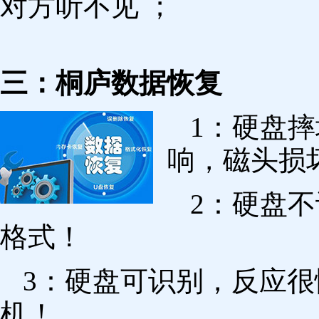
对方听不见 ；
三：桐庐数据恢复
1：硬盘
响，磁头损
2：硬盘
格式！
3：硬盘可识别，反应
机！