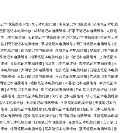
笔记本电脑维修
|
宿州笔记本电脑维修
|
南昌笔记本电脑维修
|
济南笔记本电脑
贵阳笔记本电脑维修
|
成都笔记本电脑维修
|
石家庄笔记本电脑维修
|
太原笔
阳笔记本电脑维修
|
长春笔记本电脑维修
|
哈尔滨笔记本电脑维修
|
拉萨笔记本
维修
|
邗江笔记本电脑维修
|
亭湖笔记本电脑维修
|
清江浦笔记本电脑维修
|
海
记本电脑维修
|
德清笔记本电脑维修
|
越城笔记本电脑维修
|
婺城笔记本电脑维
秀笔记本电脑维修
|
福田笔记本电脑维修
|
渝中笔记本电脑维修
|
上海笔记本
脑维修
|
青岛笔记本电脑维修
|
深圳笔记本电脑维修
|
崇左笔记本电脑维修
|
三
记本电脑维修
|
大同笔记本电脑维修
|
包头笔记本电脑维修
|
石嘴山笔记本电脑
本电脑维修
|
日喀则笔记本电脑维修
|
河西笔记本电脑维修
|
玄武笔记本电脑维
阴笔记本电脑维修
|
赣榆笔记本电脑维修
|
沛县笔记本电脑维修
|
泰兴笔记本
维修
|
金东笔记本电脑维修
|
衢江笔记本电脑维修
|
岱山笔记本电脑维修
|
路桥
本电脑维修
|
宣武笔记本电脑维修
|
闵行笔记本电脑维修
|
镇江笔记本电脑维修
笔记本电脑维修
|
十堰笔记本电脑维修
|
洛阳笔记本电脑维修
|
玉溪笔记本电
脑维修
|
金昌笔记本电脑维修
|
吐鲁番笔记本电脑维修
|
鞍山笔记本电脑维修
|
笔记本电脑维修
|
惠山笔记本电脑维修
|
海门笔记本电脑维修
|
江都笔记本电脑
奉化笔记本电脑维修
|
瓯海笔记本电脑维修
|
嘉善笔记本电脑维修
|
安吉笔记
脑维修
|
槐荫笔记本电脑维修
|
黄岛笔记本电脑维修
|
荔湾笔记本电脑维修
|
盐