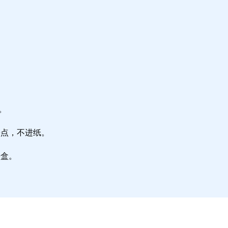
。
墨点，不进纸。
墨盒。