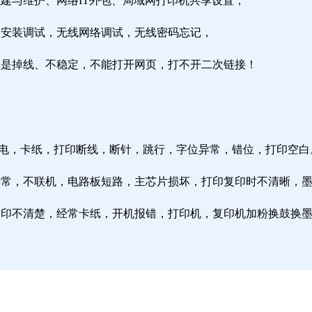
组建与维护、网络IT外包、局域网打印机共享设置；
由器安装调试，无线网络调试，无线密码忘记，
络总是掉线、不稳定，不能打开网页，打不开二次链接！
通电，卡纸，打印断线，断针，跳行，字位异常，错位，打印空白
纸异常，不联机，电路板短路，主芯片损坏，打印复印时不清晰，
印复印不清楚，经常卡纸，开机报错，打印机，复印机加粉换鼓换