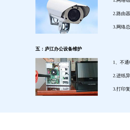
1.网络
2.路
3.网
五：庐江办公设备维护
1、不
2.进
3.打