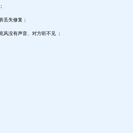
；
区表丢失修复；
克风没有声音、对方听不见 ；