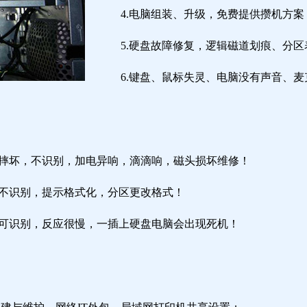
4.电脑组装、升级，免费提供攒机方案
5.硬盘故障修复，逻辑磁道划痕、分
6.键盘、鼠标失灵、电脑没有声音、麦
盘摔坏，不识别，加电异响，滴滴响，磁头损坏维修！
盘不识别，提示格式化，分区更改格式！
盘可识别，反应很慢，一插上硬盘电脑会出现死机！