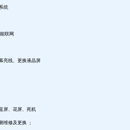
系统
不能联网
屏幕亮线、更换液晶屏
，蓝屏、花屏、死机
测维修及更换 ；