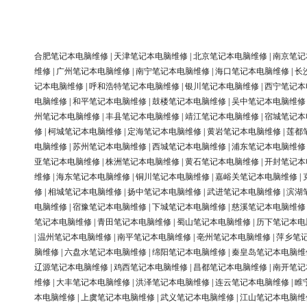
合肥笔记本电脑维修
|
天津笔记本电脑维修
|
北京笔记本电脑维修
|
南京笔记
维修
|
广州笔记本电脑维修
|
南宁笔记本电脑维修
|
海口笔记本电脑维修
|
长
记本电脑维修
|
呼和浩特笔记本电脑维修
|
银川笔记本电脑维修
|
西宁笔记本
电脑维修
|
和平笔记本电脑维修
|
鼓楼笔记本电脑维修
|
吴中笔记本电脑维修
州笔记本电脑维修
|
丰县笔记本电脑维修
|
靖江笔记本电脑维修
|
宿城笔记本
修
|
柯城笔记本电脑维修
|
定海笔记本电脑维修
|
黄岩笔记本电脑维修
|
莲都
电脑维修
|
苏州笔记本电脑维修
|
西城笔记本电脑维修
|
浦东笔记本电脑维修
亚笔记本电脑维修
|
株洲笔记本电脑维修
|
黄石笔记本电脑维修
|
开封笔记本
维修
|
海东笔记本电脑维修
|
铜川笔记本电脑维修
|
嘉峪关笔记本电脑维修
|
修
|
相城笔记本电脑维修
|
扬中笔记本电脑维修
|
武进笔记本电脑维修
|
滨湖
电脑维修
|
宿豫笔记本电脑维修
|
下城笔记本电脑维修
|
慈溪笔记本电脑维修
笔记本电脑维修
|
青田笔记本电脑维修
|
蜀山笔记本电脑维修
|
历下笔记本电
|
温州笔记本电脑维修
|
南平笔记本电脑维修
|
亳州笔记本电脑维修
|
萍乡笔
脑维修
|
六盘水笔记本电脑维修
|
绵阳笔记本电脑维修
|
秦皇岛笔记本电脑维
辽源笔记本电脑维修
|
鸡西笔记本电脑维修
|
昌都笔记本电脑维修
|
南开笔记
维修
|
大丰笔记本电脑维修
|
洪泽笔记本电脑维修
|
连云笔记本电脑维修
|
睢
本电脑维修
|
上虞笔记本电脑维修
|
武义笔记本电脑维修
|
江山笔记本电脑维