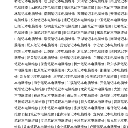
桥笔记本电脑维修
|
崂山笔记本电脑维修
|
天河笔记本电脑维修
|
南山笔记本
电脑维修
|
无锡笔记本电脑维修
|
湖州笔记本电脑维修
|
漳州笔记本电脑维修
林笔记本电脑维修
|
邵阳笔记本电脑维修
|
襄阳笔记本电脑维修
|
安阳笔记本
电脑维修
|
长治笔记本电脑维修
|
通辽笔记本电脑维修
|
中卫笔记本电脑维修
山笔记本电脑维修
|
双鸭山笔记本电脑维修
|
山南笔记本电脑维修
|
红桥笔记
电脑维修
|
射阳笔记本电脑维修
|
盱眙笔记本电脑维修
|
东海笔记本电脑维修
山笔记本电脑维修
|
瑞安笔记本电脑维修
|
平湖笔记本电脑维修
|
南浔笔记本
脑维修
|
肥东笔记本电脑维修
|
历城笔记本电脑维修
|
李沧笔记本电脑维修
|
陀笔记本电脑维修
|
江阴笔记本电脑维修
|
浙江笔记本电脑维修
|
绍兴笔记本
脑维修
|
韶关笔记本电脑维修
|
梧州笔记本电脑维修
|
岳阳笔记本电脑维修
|
笔记本电脑维修
|
保定笔记本电脑维修
|
忻州笔记本电脑维修
|
鄂尔多斯笔记
本电脑维修
|
松原笔记本电脑维修
|
大庆笔记本电脑维修
|
那曲笔记本电脑维
修
|
新吴笔记本电脑维修
|
阜宁笔记本电脑维修
|
金湖笔记本电脑维修
|
灌南
本电脑维修
|
海宁笔记本电脑维修
|
兰溪笔记本电脑维修
|
开化笔记本电脑维
城阳笔记本电脑维修
|
黄埔笔记本电脑维修
|
龙岗笔记本电脑维修
|
大渡口笔
本电脑维修
|
福建笔记本电脑维修
|
莆田笔记本电脑维修
|
滁州笔记本电脑维
常德笔记本电脑维修
|
荆门笔记本电脑维修
|
新乡笔记本电脑维修
|
普洱笔记
笔记本电脑维修
|
汉中笔记本电脑维修
|
张掖笔记本电脑维修
|
喀什笔记本电
维修
|
浦口笔记本电脑维修
|
张家港笔记本电脑维修
|
宜兴笔记本电脑维修
|
笔记本电脑维修
|
义乌笔记本电脑维修
|
玉环笔记本电脑维修
|
庆元笔记本电
维修
|
龙华笔记本电脑维修
|
渝北笔记本电脑维修
|
卢湾笔记本电脑维修
|
南