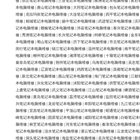
修
|
崇左笔记本电脑维修
|
三亚笔记本电脑维修
|
株洲笔记本电脑维修
|
黄石
本电脑维修
|
唐山笔记本电脑维修
|
大同笔记本电脑维修
|
包头笔记本电脑维
维修
|
克拉玛依笔记本电脑维修
|
大连笔记本电脑维修
|
四平笔记本电脑维修
维修
|
相城笔记本电脑维修
|
扬中笔记本电脑维修
|
武进笔记本电脑维修
|
滨
记本电脑维修
|
赣榆笔记本电脑维修
|
沛县笔记本电脑维修
|
泰兴笔记本电脑
修
|
秀洲笔记本电脑维修
|
长兴笔记本电脑维修
|
柯桥笔记本电脑维修
|
金东
本电脑维修
|
蜀山笔记本电脑维修
|
历下笔记本电脑维修
|
市北笔记本电脑维
闵行笔记本电脑维修
|
镇江笔记本电脑维修
|
温州笔记本电脑维修
|
南平笔记
电脑维修
|
柳州笔记本电脑维修
|
湘潭笔记本电脑维修
|
十堰笔记本电脑维修
秦皇岛笔记本电脑维修
|
朔州笔记本电脑维修
|
乌海笔记本电脑维修
|
吴忠笔
记本电脑维修
|
辽源笔记本电脑维修
|
鸡西笔记本电脑维修
|
昌都笔记本电脑
修
|
新北笔记本电脑维修
|
惠山笔记本电脑维修
|
海门笔记本电脑维修
|
江都
本电脑维修
|
兴化笔记本电脑维修
|
沭阳笔记本电脑维修
|
拱墅笔记本电脑维
上虞笔记本电脑维修
|
武义笔记本电脑维修
|
江山笔记本电脑维修
|
嵊泗笔记
电脑维修
|
黄岛笔记本电脑维修
|
荔湾笔记本电脑维修
|
盐田笔记本电脑维修
兴笔记本电脑维修
|
龙岩笔记本电脑维修
|
阜阳笔记本电脑维修
|
九江笔记本
脑维修
|
宜昌笔记本电脑维修
|
平顶山笔记本电脑维修
|
昭通笔记本电脑维修
峰笔记本电脑维修
|
固原笔记本电脑维修
|
咸阳笔记本电脑维修
|
白银笔记本
脑维修
|
林芝笔记本电脑维修
|
河东笔记本电脑维修
|
秦淮笔记本电脑维修
|
笔记本电脑维修
|
涟水笔记本电脑维修
|
灌云笔记本电脑维修
|
云龙笔记本电
维修
|
洞头笔记本电脑维修
|
海盐笔记本电脑维修
|
吴兴笔记本电脑维修
|
新