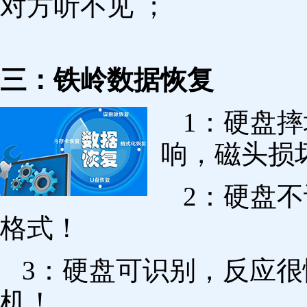
对方听不见 ；
三：铁岭数据恢复
1：硬盘
响，磁头损
2：硬盘
格式！
3：硬盘可识别，反应
机！