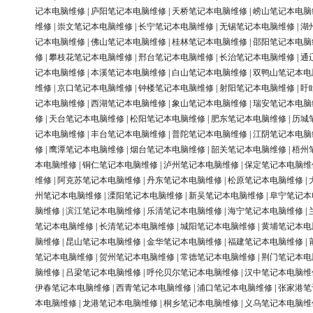
记本电脑维修
|
庐阳笔记本电脑维修
|
天桥笔记本电脑维修
|
崂山笔记本电脑
维修
|
崇文笔记本电脑维修
|
长宁笔记本电脑维修
|
无锡笔记本电脑维修
|
湖
记本电脑维修
|
佛山笔记本电脑维修
|
桂林笔记本电脑维修
|
邵阳笔记本电脑
修
|
攀枝花笔记本电脑维修
|
邢台笔记本电脑维修
|
长治笔记本电脑维修
|
通
记本电脑维修
|
本溪笔记本电脑维修
|
白山笔记本电脑维修
|
双鸭山笔记本电
维修
|
京口笔记本电脑维修
|
钟楼笔记本电脑维修
|
射阳笔记本电脑维修
|
盱
记本电脑维修
|
西湖笔记本电脑维修
|
象山笔记本电脑维修
|
瑞安笔记本电脑
修
|
天台笔记本电脑维修
|
松阳笔记本电脑维修
|
肥东笔记本电脑维修
|
历城
记本电脑维修
|
丰台笔记本电脑维修
|
普陀笔记本电脑维修
|
江阴笔记本电脑
修
|
鹰潭笔记本电脑维修
|
烟台笔记本电脑维修
|
韶关笔记本电脑维修
|
梧州
本电脑维修
|
铜仁笔记本电脑维修
|
泸州笔记本电脑维修
|
保定笔记本电脑维
维修
|
阿克苏笔记本电脑维修
|
丹东笔记本电脑维修
|
松原笔记本电脑维修
|
州笔记本电脑维修
|
溧阳笔记本电脑维修
|
新吴笔记本电脑维修
|
阜宁笔记本
脑维修
|
滨江笔记本电脑维修
|
乐清笔记本电脑维修
|
海宁笔记本电脑维修
|
笔记本电脑维修
|
长清笔记本电脑维修
|
城阳笔记本电脑维修
|
黄埔笔记本电
脑维修
|
昆山笔记本电脑维修
|
金华笔记本电脑维修
|
福建笔记本电脑维修
|
笔记本电脑维修
|
贺州笔记本电脑维修
|
常德笔记本电脑维修
|
荆门笔记本电
脑维修
|
吕梁笔记本电脑维修
|
呼伦贝尔笔记本电脑维修
|
汉中笔记本电脑维
伊春笔记本电脑维修
|
西青笔记本电脑维修
|
浦口笔记本电脑维修
|
张家港笔
本电脑维修
|
龙港笔记本电脑维修
|
桐乡笔记本电脑维修
|
义乌笔记本电脑维