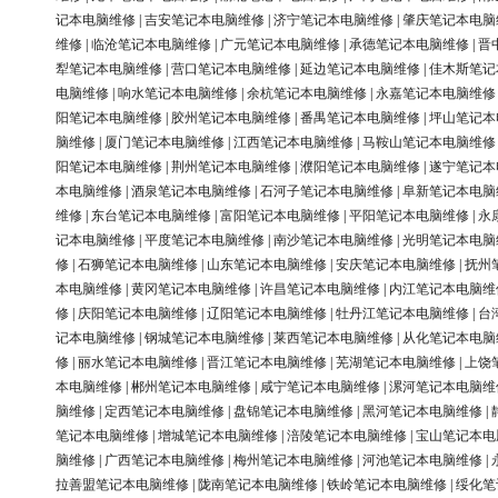
记本电脑维修
|
吉安笔记本电脑维修
|
济宁笔记本电脑维修
|
肇庆笔记本电脑
维修
|
临沧笔记本电脑维修
|
广元笔记本电脑维修
|
承德笔记本电脑维修
|
晋
犁笔记本电脑维修
|
营口笔记本电脑维修
|
延边笔记本电脑维修
|
佳木斯笔记
电脑维修
|
响水笔记本电脑维修
|
余杭笔记本电脑维修
|
永嘉笔记本电脑维修
阳笔记本电脑维修
|
胶州笔记本电脑维修
|
番禺笔记本电脑维修
|
坪山笔记本
脑维修
|
厦门笔记本电脑维修
|
江西笔记本电脑维修
|
马鞍山笔记本电脑维修
阳笔记本电脑维修
|
荆州笔记本电脑维修
|
濮阳笔记本电脑维修
|
遂宁笔记本
本电脑维修
|
酒泉笔记本电脑维修
|
石河子笔记本电脑维修
|
阜新笔记本电脑
维修
|
东台笔记本电脑维修
|
富阳笔记本电脑维修
|
平阳笔记本电脑维修
|
永
记本电脑维修
|
平度笔记本电脑维修
|
南沙笔记本电脑维修
|
光明笔记本电脑
修
|
石狮笔记本电脑维修
|
山东笔记本电脑维修
|
安庆笔记本电脑维修
|
抚州
本电脑维修
|
黄冈笔记本电脑维修
|
许昌笔记本电脑维修
|
内江笔记本电脑维
修
|
庆阳笔记本电脑维修
|
辽阳笔记本电脑维修
|
牡丹江笔记本电脑维修
|
台
记本电脑维修
|
钢城笔记本电脑维修
|
莱西笔记本电脑维修
|
从化笔记本电脑
修
|
丽水笔记本电脑维修
|
晋江笔记本电脑维修
|
芜湖笔记本电脑维修
|
上饶
本电脑维修
|
郴州笔记本电脑维修
|
咸宁笔记本电脑维修
|
漯河笔记本电脑维
脑维修
|
定西笔记本电脑维修
|
盘锦笔记本电脑维修
|
黑河笔记本电脑维修
|
笔记本电脑维修
|
增城笔记本电脑维修
|
涪陵笔记本电脑维修
|
宝山笔记本电
脑维修
|
广西笔记本电脑维修
|
梅州笔记本电脑维修
|
河池笔记本电脑维修
|
拉善盟笔记本电脑维修
|
陇南笔记本电脑维修
|
铁岭笔记本电脑维修
|
绥化笔