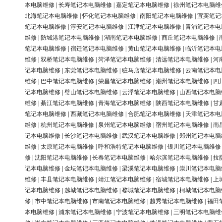
本电脑维修
|
长寿笔记本电脑维修
|
嘉定笔记本电脑维修
|
徐州笔记本电脑维
北海笔记本电脑维修
|
怀化笔记本电脑维修
|
南阳笔记本电脑维修
|
宜宾笔记
笔记本电脑维修
|
淳安笔记本电脑维修
|
江津笔记本电脑维修
|
青浦笔记本电
维修
|
防城港笔记本电脑维修
|
湖南笔记本电脑维修
|
商丘笔记本电脑维修
|
笔记本电脑维修
|
宿迁笔记本电脑维修
|
黄山笔记本电脑维修
|
临沂笔记本电
维修
|
双桥笔记本电脑维修
|
菏泽笔记本电脑维修
|
清远笔记本电脑维修
|
河
记本电脑维修
|
东莞笔记本电脑维修
|
驻马店笔记本电脑维修
|
云南笔记本电
维修
|
巴中笔记本电脑维修
|
荣昌笔记本电脑维修
|
潮州笔记本电脑维修
|
四
记本电脑维修
|
璧山笔记本电脑维修
|
云浮笔记本电脑维修
|
山西笔记本电脑
维修
|
綦江笔记本电脑维修
|
青海笔记本电脑维修
|
陕西笔记本电脑维修
|
甘
笔记本电脑维修
|
西藏笔记本电脑维修
|
合肥笔记本电脑维修
|
天津笔记本电
维修
|
杭州笔记本电脑维修
|
泉州笔记本电脑维修
|
宿州笔记本电脑维修
|
南
记本电脑维修
|
长沙笔记本电脑维修
|
武汉笔记本电脑维修
|
郑州笔记本电脑
维修
|
太原笔记本电脑维修
|
呼和浩特笔记本电脑维修
|
银川笔记本电脑维修
修
|
沈阳笔记本电脑维修
|
长春笔记本电脑维修
|
哈尔滨笔记本电脑维修
|
拉
记本电脑维修
|
金坛笔记本电脑维修
|
梁溪笔记本电脑维修
|
崇川笔记本电脑
维修
|
丰县笔记本电脑维修
|
靖江笔记本电脑维修
|
宿城笔记本电脑维修
|
上
记本电脑维修
|
越城笔记本电脑维修
|
婺城笔记本电脑维修
|
柯城笔记本电脑
修
|
市中笔记本电脑维修
|
市南笔记本电脑维修
|
越秀笔记本电脑维修
|
福田
本电脑维修
|
浦东笔记本电脑维修
|
宁波笔记本电脑维修
|
三明笔记本电脑维