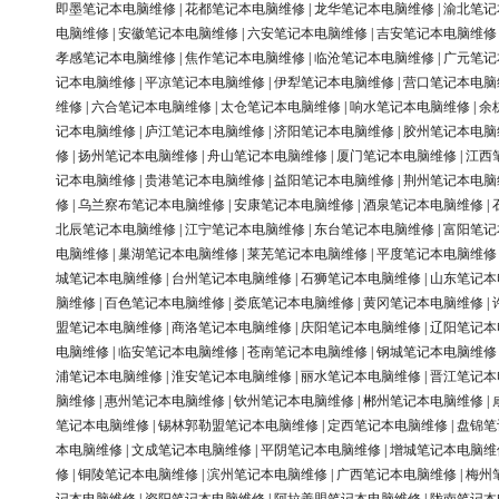
即墨笔记本电脑维修
|
花都笔记本电脑维修
|
龙华笔记本电脑维修
|
渝北笔记
电脑维修
|
安徽笔记本电脑维修
|
六安笔记本电脑维修
|
吉安笔记本电脑维修
孝感笔记本电脑维修
|
焦作笔记本电脑维修
|
临沧笔记本电脑维修
|
广元笔记
记本电脑维修
|
平凉笔记本电脑维修
|
伊犁笔记本电脑维修
|
营口笔记本电脑
维修
|
六合笔记本电脑维修
|
太仓笔记本电脑维修
|
响水笔记本电脑维修
|
余
记本电脑维修
|
庐江笔记本电脑维修
|
济阳笔记本电脑维修
|
胶州笔记本电脑
修
|
扬州笔记本电脑维修
|
舟山笔记本电脑维修
|
厦门笔记本电脑维修
|
江西
记本电脑维修
|
贵港笔记本电脑维修
|
益阳笔记本电脑维修
|
荆州笔记本电脑
修
|
乌兰察布笔记本电脑维修
|
安康笔记本电脑维修
|
酒泉笔记本电脑维修
|
北辰笔记本电脑维修
|
江宁笔记本电脑维修
|
东台笔记本电脑维修
|
富阳笔记
电脑维修
|
巢湖笔记本电脑维修
|
莱芜笔记本电脑维修
|
平度笔记本电脑维修
城笔记本电脑维修
|
台州笔记本电脑维修
|
石狮笔记本电脑维修
|
山东笔记本
脑维修
|
百色笔记本电脑维修
|
娄底笔记本电脑维修
|
黄冈笔记本电脑维修
|
盟笔记本电脑维修
|
商洛笔记本电脑维修
|
庆阳笔记本电脑维修
|
辽阳笔记本
电脑维修
|
临安笔记本电脑维修
|
苍南笔记本电脑维修
|
钢城笔记本电脑维修
浦笔记本电脑维修
|
淮安笔记本电脑维修
|
丽水笔记本电脑维修
|
晋江笔记本
脑维修
|
惠州笔记本电脑维修
|
钦州笔记本电脑维修
|
郴州笔记本电脑维修
|
笔记本电脑维修
|
锡林郭勒盟笔记本电脑维修
|
定西笔记本电脑维修
|
盘锦笔
本电脑维修
|
文成笔记本电脑维修
|
平阴笔记本电脑维修
|
增城笔记本电脑维
修
|
铜陵笔记本电脑维修
|
滨州笔记本电脑维修
|
广西笔记本电脑维修
|
梅州