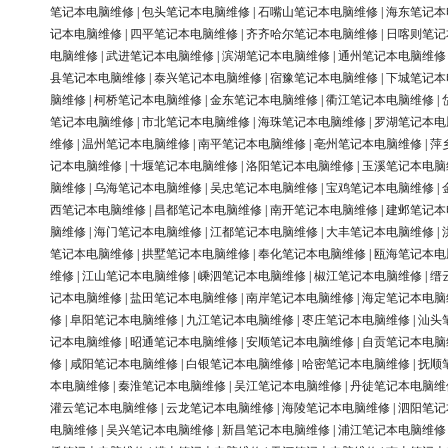
笔记本电脑维修
|
包头笔记本电脑维修
|
石嘴山笔记本电脑维修
|
海东笔记本
记本电脑维修
|
四平笔记本电脑维修
|
齐齐哈尔笔记本电脑维修
|
日喀则笔记
电脑维修
|
武进笔记本电脑维修
|
滨湖笔记本电脑维修
|
通州笔记本电脑维修
县笔记本电脑维修
|
泰兴笔记本电脑维修
|
宿豫笔记本电脑维修
|
下城笔记本
脑维修
|
柯桥笔记本电脑维修
|
金东笔记本电脑维修
|
衢江笔记本电脑维修
|
笔记本电脑维修
|
市北笔记本电脑维修
|
海珠笔记本电脑维修
|
罗湖笔记本电
维修
|
温州笔记本电脑维修
|
南平笔记本电脑维修
|
亳州笔记本电脑维修
|
萍
记本电脑维修
|
十堰笔记本电脑维修
|
洛阳笔记本电脑维修
|
玉溪笔记本电脑
脑维修
|
乌海笔记本电脑维修
|
吴忠笔记本电脑维修
|
宝鸡笔记本电脑维修
|
西笔记本电脑维修
|
昌都笔记本电脑维修
|
南开笔记本电脑维修
|
建邺笔记本
脑维修
|
海门笔记本电脑维修
|
江都笔记本电脑维修
|
大丰笔记本电脑维修
|
笔记本电脑维修
|
拱墅笔记本电脑维修
|
奉化笔记本电脑维修
|
瓯海笔记本电
维修
|
江山笔记本电脑维修
|
嵊泗笔记本电脑维修
|
椒江笔记本电脑维修
|
缙
记本电脑维修
|
盐田笔记本电脑维修
|
南岸笔记本电脑维修
|
海定笔记本电脑
修
|
阜阳笔记本电脑维修
|
九江笔记本电脑维修
|
枣庄笔记本电脑维修
|
汕头
记本电脑维修
|
昭通笔记本电脑维修
|
安顺笔记本电脑维修
|
自贡笔记本电脑
修
|
咸阳笔记本电脑维修
|
白银笔记本电脑维修
|
哈密笔记本电脑维修
|
抚顺
本电脑维修
|
秦淮笔记本电脑维修
|
吴江笔记本电脑维修
|
丹徒笔记本电脑维
灌云笔记本电脑维修
|
云龙笔记本电脑维修
|
海陵笔记本电脑维修
|
泗阳笔记
电脑维修
|
吴兴笔记本电脑维修
|
新昌笔记本电脑维修
|
浦江笔记本电脑维修