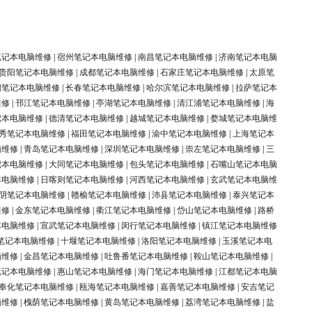
笔记本电脑维修
|
宿州笔记本电脑维修
|
南昌笔记本电脑维修
|
济南笔记本电脑
贵阳笔记本电脑维修
|
成都笔记本电脑维修
|
石家庄笔记本电脑维修
|
太原笔
阳笔记本电脑维修
|
长春笔记本电脑维修
|
哈尔滨笔记本电脑维修
|
拉萨笔记本
维修
|
邗江笔记本电脑维修
|
亭湖笔记本电脑维修
|
清江浦笔记本电脑维修
|
海
记本电脑维修
|
德清笔记本电脑维修
|
越城笔记本电脑维修
|
婺城笔记本电脑维
秀笔记本电脑维修
|
福田笔记本电脑维修
|
渝中笔记本电脑维修
|
上海笔记本
脑维修
|
青岛笔记本电脑维修
|
深圳笔记本电脑维修
|
崇左笔记本电脑维修
|
三
记本电脑维修
|
大同笔记本电脑维修
|
包头笔记本电脑维修
|
石嘴山笔记本电脑
本电脑维修
|
日喀则笔记本电脑维修
|
河西笔记本电脑维修
|
玄武笔记本电脑维
阴笔记本电脑维修
|
赣榆笔记本电脑维修
|
沛县笔记本电脑维修
|
泰兴笔记本
维修
|
金东笔记本电脑维修
|
衢江笔记本电脑维修
|
岱山笔记本电脑维修
|
路桥
本电脑维修
|
宣武笔记本电脑维修
|
闵行笔记本电脑维修
|
镇江笔记本电脑维修
笔记本电脑维修
|
十堰笔记本电脑维修
|
洛阳笔记本电脑维修
|
玉溪笔记本电
脑维修
|
金昌笔记本电脑维修
|
吐鲁番笔记本电脑维修
|
鞍山笔记本电脑维修
|
笔记本电脑维修
|
惠山笔记本电脑维修
|
海门笔记本电脑维修
|
江都笔记本电脑
奉化笔记本电脑维修
|
瓯海笔记本电脑维修
|
嘉善笔记本电脑维修
|
安吉笔记
脑维修
|
槐荫笔记本电脑维修
|
黄岛笔记本电脑维修
|
荔湾笔记本电脑维修
|
盐