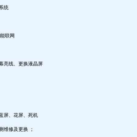
系统
不能联网
屏幕亮线、更换液晶屏
，蓝屏、花屏、死机
测维修及更换 ；