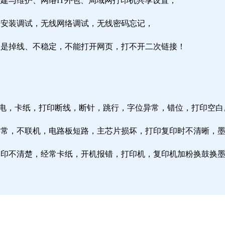
组建与维护、网络IT外包、局域网打印机共享设置；
由器安装调试，无线网络调试，无线密码忘记，
络总是掉线、不稳定，不能打开网页，打不开二次链接！
通电，卡纸，打印断线，断针，跳行，字位异常，错位，打印空白
纸异常，不联机，电路板短路，主芯片损坏，打印复印时不清晰，
印复印不清楚，经常卡纸，开机报错，打印机，复印机加粉换鼓换