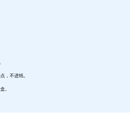
。
墨点，不进纸。
墨盒。