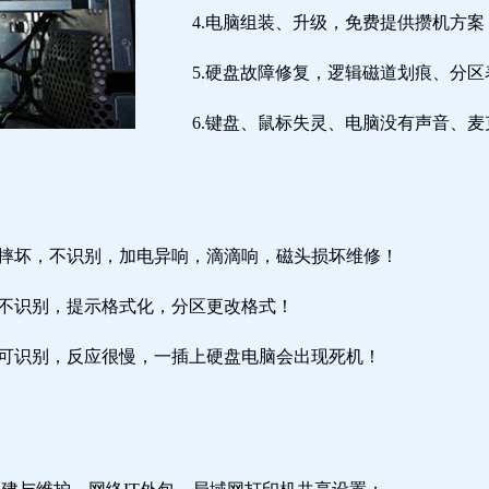
4.电脑组装、升级，免费提供攒机方案
5.硬盘故障修复，逻辑磁道划痕、分
6.键盘、鼠标失灵、电脑没有声音、麦
盘摔坏，不识别，加电异响，滴滴响，磁头损坏维修！
盘不识别，提示格式化，分区更改格式！
盘可识别，反应很慢，一插上硬盘电脑会出现死机！