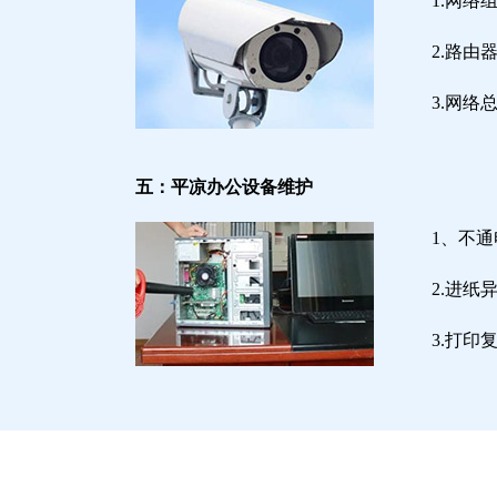
1.网络
2.路
3.网
五：平凉办公设备维护
1、不
2.进
3.打