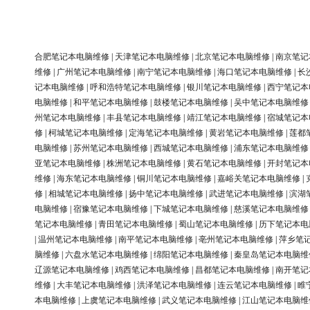
合肥笔记本电脑维修
|
天津笔记本电脑维修
|
北京笔记本电脑维修
|
南京笔记
维修
|
广州笔记本电脑维修
|
南宁笔记本电脑维修
|
海口笔记本电脑维修
|
长
记本电脑维修
|
呼和浩特笔记本电脑维修
|
银川笔记本电脑维修
|
西宁笔记本
电脑维修
|
和平笔记本电脑维修
|
鼓楼笔记本电脑维修
|
吴中笔记本电脑维修
州笔记本电脑维修
|
丰县笔记本电脑维修
|
靖江笔记本电脑维修
|
宿城笔记本
修
|
柯城笔记本电脑维修
|
定海笔记本电脑维修
|
黄岩笔记本电脑维修
|
莲都
电脑维修
|
苏州笔记本电脑维修
|
西城笔记本电脑维修
|
浦东笔记本电脑维修
亚笔记本电脑维修
|
株洲笔记本电脑维修
|
黄石笔记本电脑维修
|
开封笔记本
维修
|
海东笔记本电脑维修
|
铜川笔记本电脑维修
|
嘉峪关笔记本电脑维修
|
修
|
相城笔记本电脑维修
|
扬中笔记本电脑维修
|
武进笔记本电脑维修
|
滨湖
电脑维修
|
宿豫笔记本电脑维修
|
下城笔记本电脑维修
|
慈溪笔记本电脑维修
笔记本电脑维修
|
青田笔记本电脑维修
|
蜀山笔记本电脑维修
|
历下笔记本电
|
温州笔记本电脑维修
|
南平笔记本电脑维修
|
亳州笔记本电脑维修
|
萍乡笔
脑维修
|
六盘水笔记本电脑维修
|
绵阳笔记本电脑维修
|
秦皇岛笔记本电脑维
辽源笔记本电脑维修
|
鸡西笔记本电脑维修
|
昌都笔记本电脑维修
|
南开笔记
维修
|
大丰笔记本电脑维修
|
洪泽笔记本电脑维修
|
连云笔记本电脑维修
|
睢
本电脑维修
|
上虞笔记本电脑维修
|
武义笔记本电脑维修
|
江山笔记本电脑维