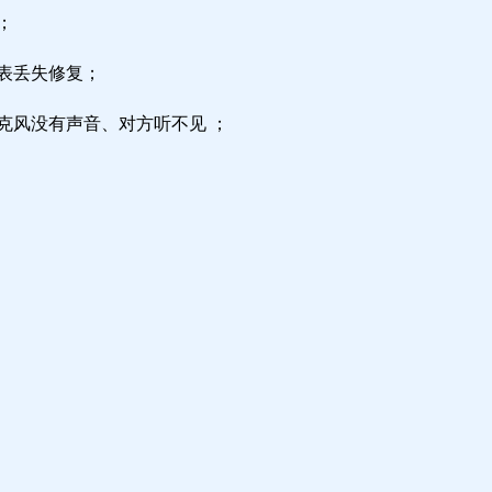
；
区表丢失修复；
克风没有声音、对方听不见 ；