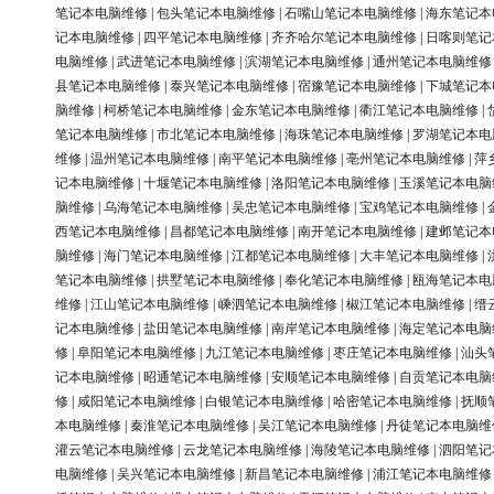
笔记本电脑维修
|
包头笔记本电脑维修
|
石嘴山笔记本电脑维修
|
海东笔记本
记本电脑维修
|
四平笔记本电脑维修
|
齐齐哈尔笔记本电脑维修
|
日喀则笔记
电脑维修
|
武进笔记本电脑维修
|
滨湖笔记本电脑维修
|
通州笔记本电脑维修
县笔记本电脑维修
|
泰兴笔记本电脑维修
|
宿豫笔记本电脑维修
|
下城笔记本
脑维修
|
柯桥笔记本电脑维修
|
金东笔记本电脑维修
|
衢江笔记本电脑维修
|
笔记本电脑维修
|
市北笔记本电脑维修
|
海珠笔记本电脑维修
|
罗湖笔记本电
维修
|
温州笔记本电脑维修
|
南平笔记本电脑维修
|
亳州笔记本电脑维修
|
萍
记本电脑维修
|
十堰笔记本电脑维修
|
洛阳笔记本电脑维修
|
玉溪笔记本电脑
脑维修
|
乌海笔记本电脑维修
|
吴忠笔记本电脑维修
|
宝鸡笔记本电脑维修
|
西笔记本电脑维修
|
昌都笔记本电脑维修
|
南开笔记本电脑维修
|
建邺笔记本
脑维修
|
海门笔记本电脑维修
|
江都笔记本电脑维修
|
大丰笔记本电脑维修
|
笔记本电脑维修
|
拱墅笔记本电脑维修
|
奉化笔记本电脑维修
|
瓯海笔记本电
维修
|
江山笔记本电脑维修
|
嵊泗笔记本电脑维修
|
椒江笔记本电脑维修
|
缙
记本电脑维修
|
盐田笔记本电脑维修
|
南岸笔记本电脑维修
|
海定笔记本电脑
修
|
阜阳笔记本电脑维修
|
九江笔记本电脑维修
|
枣庄笔记本电脑维修
|
汕头
记本电脑维修
|
昭通笔记本电脑维修
|
安顺笔记本电脑维修
|
自贡笔记本电脑
修
|
咸阳笔记本电脑维修
|
白银笔记本电脑维修
|
哈密笔记本电脑维修
|
抚顺
本电脑维修
|
秦淮笔记本电脑维修
|
吴江笔记本电脑维修
|
丹徒笔记本电脑维
灌云笔记本电脑维修
|
云龙笔记本电脑维修
|
海陵笔记本电脑维修
|
泗阳笔记
电脑维修
|
吴兴笔记本电脑维修
|
新昌笔记本电脑维修
|
浦江笔记本电脑维修