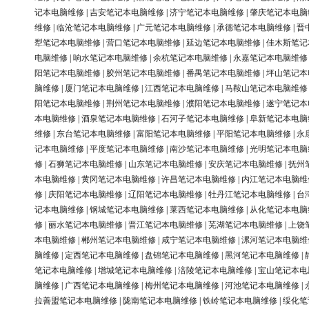
记本电脑维修
|
吉安笔记本电脑维修
|
济宁笔记本电脑维修
|
肇庆笔记本电脑
维修
|
临沧笔记本电脑维修
|
广元笔记本电脑维修
|
承德笔记本电脑维修
|
晋
犁笔记本电脑维修
|
营口笔记本电脑维修
|
延边笔记本电脑维修
|
佳木斯笔记
电脑维修
|
响水笔记本电脑维修
|
余杭笔记本电脑维修
|
永嘉笔记本电脑维修
阳笔记本电脑维修
|
胶州笔记本电脑维修
|
番禺笔记本电脑维修
|
坪山笔记本
脑维修
|
厦门笔记本电脑维修
|
江西笔记本电脑维修
|
马鞍山笔记本电脑维修
阳笔记本电脑维修
|
荆州笔记本电脑维修
|
濮阳笔记本电脑维修
|
遂宁笔记本
本电脑维修
|
酒泉笔记本电脑维修
|
石河子笔记本电脑维修
|
阜新笔记本电脑
维修
|
东台笔记本电脑维修
|
富阳笔记本电脑维修
|
平阳笔记本电脑维修
|
永
记本电脑维修
|
平度笔记本电脑维修
|
南沙笔记本电脑维修
|
光明笔记本电脑
修
|
石狮笔记本电脑维修
|
山东笔记本电脑维修
|
安庆笔记本电脑维修
|
抚州
本电脑维修
|
黄冈笔记本电脑维修
|
许昌笔记本电脑维修
|
内江笔记本电脑维
修
|
庆阳笔记本电脑维修
|
辽阳笔记本电脑维修
|
牡丹江笔记本电脑维修
|
台
记本电脑维修
|
钢城笔记本电脑维修
|
莱西笔记本电脑维修
|
从化笔记本电脑
修
|
丽水笔记本电脑维修
|
晋江笔记本电脑维修
|
芜湖笔记本电脑维修
|
上饶
本电脑维修
|
郴州笔记本电脑维修
|
咸宁笔记本电脑维修
|
漯河笔记本电脑维
脑维修
|
定西笔记本电脑维修
|
盘锦笔记本电脑维修
|
黑河笔记本电脑维修
|
笔记本电脑维修
|
增城笔记本电脑维修
|
涪陵笔记本电脑维修
|
宝山笔记本电
脑维修
|
广西笔记本电脑维修
|
梅州笔记本电脑维修
|
河池笔记本电脑维修
|
拉善盟笔记本电脑维修
|
陇南笔记本电脑维修
|
铁岭笔记本电脑维修
|
绥化笔