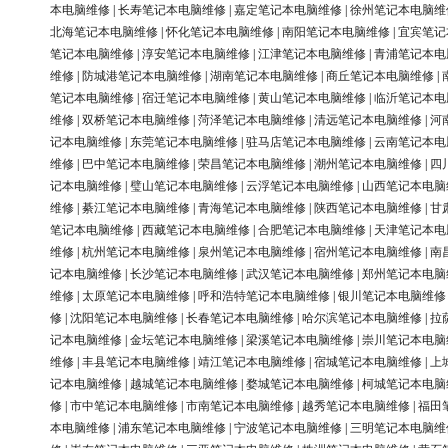
本电脑维修
|
长寿笔记本电脑维修
|
嘉定笔记本电脑维修
|
徐州笔记本电脑维
北海笔记本电脑维修
|
怀化笔记本电脑维修
|
南阳笔记本电脑维修
|
宜宾笔记
笔记本电脑维修
|
淳安笔记本电脑维修
|
江津笔记本电脑维修
|
青浦笔记本电
维修
|
防城港笔记本电脑维修
|
湖南笔记本电脑维修
|
商丘笔记本电脑维修
|
笔记本电脑维修
|
宿迁笔记本电脑维修
|
黄山笔记本电脑维修
|
临沂笔记本电
维修
|
双桥笔记本电脑维修
|
菏泽笔记本电脑维修
|
清远笔记本电脑维修
|
河
记本电脑维修
|
东莞笔记本电脑维修
|
驻马店笔记本电脑维修
|
云南笔记本电
维修
|
巴中笔记本电脑维修
|
荣昌笔记本电脑维修
|
潮州笔记本电脑维修
|
四
记本电脑维修
|
璧山笔记本电脑维修
|
云浮笔记本电脑维修
|
山西笔记本电脑
维修
|
綦江笔记本电脑维修
|
青海笔记本电脑维修
|
陕西笔记本电脑维修
|
甘
笔记本电脑维修
|
西藏笔记本电脑维修
|
合肥笔记本电脑维修
|
天津笔记本电
维修
|
杭州笔记本电脑维修
|
泉州笔记本电脑维修
|
宿州笔记本电脑维修
|
南
记本电脑维修
|
长沙笔记本电脑维修
|
武汉笔记本电脑维修
|
郑州笔记本电脑
维修
|
太原笔记本电脑维修
|
呼和浩特笔记本电脑维修
|
银川笔记本电脑维修
修
|
沈阳笔记本电脑维修
|
长春笔记本电脑维修
|
哈尔滨笔记本电脑维修
|
拉
记本电脑维修
|
金坛笔记本电脑维修
|
梁溪笔记本电脑维修
|
崇川笔记本电脑
维修
|
丰县笔记本电脑维修
|
靖江笔记本电脑维修
|
宿城笔记本电脑维修
|
上
记本电脑维修
|
越城笔记本电脑维修
|
婺城笔记本电脑维修
|
柯城笔记本电脑
修
|
市中笔记本电脑维修
|
市南笔记本电脑维修
|
越秀笔记本电脑维修
|
福田
本电脑维修
|
浦东笔记本电脑维修
|
宁波笔记本电脑维修
|
三明笔记本电脑维