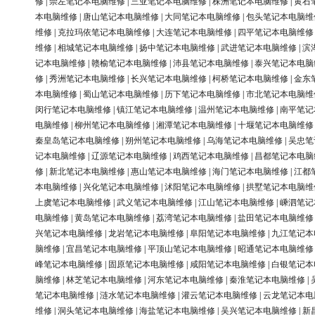
修
|
崇左笔记本电脑维修
|
三亚笔记本电脑维修
|
株洲笔记本电脑维修
|
黄石
本电脑维修
|
唐山笔记本电脑维修
|
大同笔记本电脑维修
|
包头笔记本电脑维
维修
|
克拉玛依笔记本电脑维修
|
大连笔记本电脑维修
|
四平笔记本电脑维修
维修
|
相城笔记本电脑维修
|
扬中笔记本电脑维修
|
武进笔记本电脑维修
|
滨
记本电脑维修
|
赣榆笔记本电脑维修
|
沛县笔记本电脑维修
|
泰兴笔记本电脑
修
|
秀洲笔记本电脑维修
|
长兴笔记本电脑维修
|
柯桥笔记本电脑维修
|
金东
本电脑维修
|
蜀山笔记本电脑维修
|
历下笔记本电脑维修
|
市北笔记本电脑维
闵行笔记本电脑维修
|
镇江笔记本电脑维修
|
温州笔记本电脑维修
|
南平笔记
电脑维修
|
柳州笔记本电脑维修
|
湘潭笔记本电脑维修
|
十堰笔记本电脑维修
秦皇岛笔记本电脑维修
|
朔州笔记本电脑维修
|
乌海笔记本电脑维修
|
吴忠笔
记本电脑维修
|
辽源笔记本电脑维修
|
鸡西笔记本电脑维修
|
昌都笔记本电脑
修
|
新北笔记本电脑维修
|
惠山笔记本电脑维修
|
海门笔记本电脑维修
|
江都
本电脑维修
|
兴化笔记本电脑维修
|
沭阳笔记本电脑维修
|
拱墅笔记本电脑维
上虞笔记本电脑维修
|
武义笔记本电脑维修
|
江山笔记本电脑维修
|
嵊泗笔记
电脑维修
|
黄岛笔记本电脑维修
|
荔湾笔记本电脑维修
|
盐田笔记本电脑维修
兴笔记本电脑维修
|
龙岩笔记本电脑维修
|
阜阳笔记本电脑维修
|
九江笔记本
脑维修
|
宜昌笔记本电脑维修
|
平顶山笔记本电脑维修
|
昭通笔记本电脑维修
峰笔记本电脑维修
|
固原笔记本电脑维修
|
咸阳笔记本电脑维修
|
白银笔记本
脑维修
|
林芝笔记本电脑维修
|
河东笔记本电脑维修
|
秦淮笔记本电脑维修
|
笔记本电脑维修
|
涟水笔记本电脑维修
|
灌云笔记本电脑维修
|
云龙笔记本电
维修
|
洞头笔记本电脑维修
|
海盐笔记本电脑维修
|
吴兴笔记本电脑维修
|
新