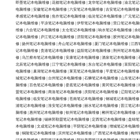
即墨笔记本电脑维修
|
花都笔记本电脑维修
|
龙华笔记本电脑维修
|
渝北笔记
电脑维修
|
安徽笔记本电脑维修
|
六安笔记本电脑维修
|
吉安笔记本电脑维修
孝感笔记本电脑维修
|
焦作笔记本电脑维修
|
临沧笔记本电脑维修
|
广元笔记
记本电脑维修
|
平凉笔记本电脑维修
|
伊犁笔记本电脑维修
|
营口笔记本电脑
维修
|
六合笔记本电脑维修
|
太仓笔记本电脑维修
|
响水笔记本电脑维修
|
余
记本电脑维修
|
庐江笔记本电脑维修
|
济阳笔记本电脑维修
|
胶州笔记本电脑
修
|
扬州笔记本电脑维修
|
舟山笔记本电脑维修
|
厦门笔记本电脑维修
|
江西
记本电脑维修
|
贵港笔记本电脑维修
|
益阳笔记本电脑维修
|
荆州笔记本电脑
修
|
乌兰察布笔记本电脑维修
|
安康笔记本电脑维修
|
酒泉笔记本电脑维修
|
北辰笔记本电脑维修
|
江宁笔记本电脑维修
|
东台笔记本电脑维修
|
富阳笔记
电脑维修
|
巢湖笔记本电脑维修
|
莱芜笔记本电脑维修
|
平度笔记本电脑维修
城笔记本电脑维修
|
台州笔记本电脑维修
|
石狮笔记本电脑维修
|
山东笔记本
脑维修
|
百色笔记本电脑维修
|
娄底笔记本电脑维修
|
黄冈笔记本电脑维修
|
盟笔记本电脑维修
|
商洛笔记本电脑维修
|
庆阳笔记本电脑维修
|
辽阳笔记本
电脑维修
|
临安笔记本电脑维修
|
苍南笔记本电脑维修
|
钢城笔记本电脑维修
浦笔记本电脑维修
|
淮安笔记本电脑维修
|
丽水笔记本电脑维修
|
晋江笔记本
脑维修
|
惠州笔记本电脑维修
|
钦州笔记本电脑维修
|
郴州笔记本电脑维修
|
笔记本电脑维修
|
锡林郭勒盟笔记本电脑维修
|
定西笔记本电脑维修
|
盘锦笔
本电脑维修
|
文成笔记本电脑维修
|
平阴笔记本电脑维修
|
增城笔记本电脑维
修
|
铜陵笔记本电脑维修
|
滨州笔记本电脑维修
|
广西笔记本电脑维修
|
梅州