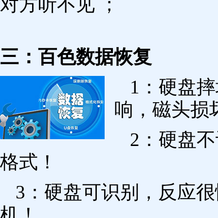
对方听不见 ；
三：百色数据恢复
1：硬盘
响，磁头损
2：硬盘
格式！
3：硬盘可识别，反应
机！