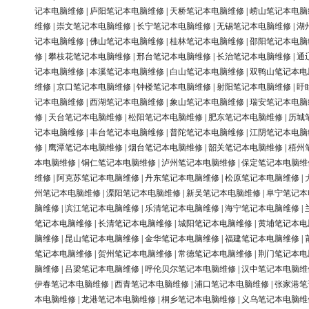
记本电脑维修
|
庐阳笔记本电脑维修
|
天桥笔记本电脑维修
|
崂山笔记本电脑
维修
|
崇文笔记本电脑维修
|
长宁笔记本电脑维修
|
无锡笔记本电脑维修
|
湖
记本电脑维修
|
佛山笔记本电脑维修
|
桂林笔记本电脑维修
|
邵阳笔记本电脑
修
|
攀枝花笔记本电脑维修
|
邢台笔记本电脑维修
|
长治笔记本电脑维修
|
通
记本电脑维修
|
本溪笔记本电脑维修
|
白山笔记本电脑维修
|
双鸭山笔记本电
维修
|
京口笔记本电脑维修
|
钟楼笔记本电脑维修
|
射阳笔记本电脑维修
|
盱
记本电脑维修
|
西湖笔记本电脑维修
|
象山笔记本电脑维修
|
瑞安笔记本电脑
修
|
天台笔记本电脑维修
|
松阳笔记本电脑维修
|
肥东笔记本电脑维修
|
历城
记本电脑维修
|
丰台笔记本电脑维修
|
普陀笔记本电脑维修
|
江阴笔记本电脑
修
|
鹰潭笔记本电脑维修
|
烟台笔记本电脑维修
|
韶关笔记本电脑维修
|
梧州
本电脑维修
|
铜仁笔记本电脑维修
|
泸州笔记本电脑维修
|
保定笔记本电脑维
维修
|
阿克苏笔记本电脑维修
|
丹东笔记本电脑维修
|
松原笔记本电脑维修
|
州笔记本电脑维修
|
溧阳笔记本电脑维修
|
新吴笔记本电脑维修
|
阜宁笔记本
脑维修
|
滨江笔记本电脑维修
|
乐清笔记本电脑维修
|
海宁笔记本电脑维修
|
笔记本电脑维修
|
长清笔记本电脑维修
|
城阳笔记本电脑维修
|
黄埔笔记本电
脑维修
|
昆山笔记本电脑维修
|
金华笔记本电脑维修
|
福建笔记本电脑维修
|
笔记本电脑维修
|
贺州笔记本电脑维修
|
常德笔记本电脑维修
|
荆门笔记本电
脑维修
|
吕梁笔记本电脑维修
|
呼伦贝尔笔记本电脑维修
|
汉中笔记本电脑维
伊春笔记本电脑维修
|
西青笔记本电脑维修
|
浦口笔记本电脑维修
|
张家港笔
本电脑维修
|
龙港笔记本电脑维修
|
桐乡笔记本电脑维修
|
义乌笔记本电脑维