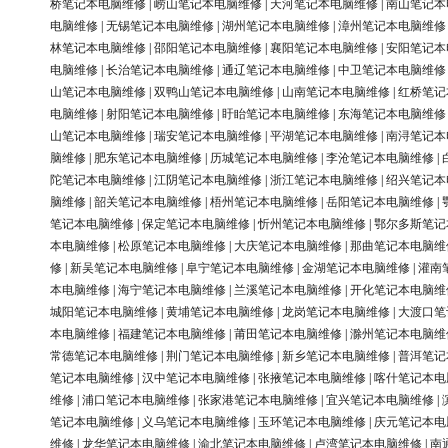
桥笔记本电脑维修
|
崂山笔记本电脑维修
|
天河笔记本电脑维修
|
南山笔记本
电脑维修
|
无锡笔记本电脑维修
|
湖州笔记本电脑维修
|
漳州笔记本电脑维修
林笔记本电脑维修
|
邵阳笔记本电脑维修
|
襄阳笔记本电脑维修
|
安阳笔记本
电脑维修
|
长治笔记本电脑维修
|
通辽笔记本电脑维修
|
中卫笔记本电脑维修
山笔记本电脑维修
|
双鸭山笔记本电脑维修
|
山南笔记本电脑维修
|
红桥笔记
电脑维修
|
射阳笔记本电脑维修
|
盱眙笔记本电脑维修
|
东海笔记本电脑维修
山笔记本电脑维修
|
瑞安笔记本电脑维修
|
平湖笔记本电脑维修
|
南浔笔记本
脑维修
|
肥东笔记本电脑维修
|
历城笔记本电脑维修
|
李沧笔记本电脑维修
|
陀笔记本电脑维修
|
江阴笔记本电脑维修
|
浙江笔记本电脑维修
|
绍兴笔记本
脑维修
|
韶关笔记本电脑维修
|
梧州笔记本电脑维修
|
岳阳笔记本电脑维修
|
笔记本电脑维修
|
保定笔记本电脑维修
|
忻州笔记本电脑维修
|
鄂尔多斯笔记
本电脑维修
|
松原笔记本电脑维修
|
大庆笔记本电脑维修
|
那曲笔记本电脑维
修
|
新吴笔记本电脑维修
|
阜宁笔记本电脑维修
|
金湖笔记本电脑维修
|
灌南
本电脑维修
|
海宁笔记本电脑维修
|
兰溪笔记本电脑维修
|
开化笔记本电脑维
城阳笔记本电脑维修
|
黄埔笔记本电脑维修
|
龙岗笔记本电脑维修
|
大渡口笔
本电脑维修
|
福建笔记本电脑维修
|
莆田笔记本电脑维修
|
滁州笔记本电脑维
常德笔记本电脑维修
|
荆门笔记本电脑维修
|
新乡笔记本电脑维修
|
普洱笔记
笔记本电脑维修
|
汉中笔记本电脑维修
|
张掖笔记本电脑维修
|
喀什笔记本电
维修
|
浦口笔记本电脑维修
|
张家港笔记本电脑维修
|
宜兴笔记本电脑维修
|
笔记本电脑维修
|
义乌笔记本电脑维修
|
玉环笔记本电脑维修
|
庆元笔记本电
维修
|
龙华笔记本电脑维修
|
渝北笔记本电脑维修
|
卢湾笔记本电脑维修
|
南