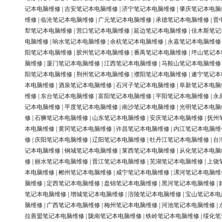
记本电脑维修
|
吉安笔记本电脑维修
|
济宁笔记本电脑维修
|
肇庆笔记本电脑
维修
|
临沧笔记本电脑维修
|
广元笔记本电脑维修
|
承德笔记本电脑维修
|
晋
犁笔记本电脑维修
|
营口笔记本电脑维修
|
延边笔记本电脑维修
|
佳木斯笔记
电脑维修
|
响水笔记本电脑维修
|
余杭笔记本电脑维修
|
永嘉笔记本电脑维修
阳笔记本电脑维修
|
胶州笔记本电脑维修
|
番禺笔记本电脑维修
|
坪山笔记本
脑维修
|
厦门笔记本电脑维修
|
江西笔记本电脑维修
|
马鞍山笔记本电脑维修
阳笔记本电脑维修
|
荆州笔记本电脑维修
|
濮阳笔记本电脑维修
|
遂宁笔记本
本电脑维修
|
酒泉笔记本电脑维修
|
石河子笔记本电脑维修
|
阜新笔记本电脑
维修
|
东台笔记本电脑维修
|
富阳笔记本电脑维修
|
平阳笔记本电脑维修
|
永
记本电脑维修
|
平度笔记本电脑维修
|
南沙笔记本电脑维修
|
光明笔记本电脑
修
|
石狮笔记本电脑维修
|
山东笔记本电脑维修
|
安庆笔记本电脑维修
|
抚州
本电脑维修
|
黄冈笔记本电脑维修
|
许昌笔记本电脑维修
|
内江笔记本电脑维
修
|
庆阳笔记本电脑维修
|
辽阳笔记本电脑维修
|
牡丹江笔记本电脑维修
|
台
记本电脑维修
|
钢城笔记本电脑维修
|
莱西笔记本电脑维修
|
从化笔记本电脑
修
|
丽水笔记本电脑维修
|
晋江笔记本电脑维修
|
芜湖笔记本电脑维修
|
上饶
本电脑维修
|
郴州笔记本电脑维修
|
咸宁笔记本电脑维修
|
漯河笔记本电脑维
脑维修
|
定西笔记本电脑维修
|
盘锦笔记本电脑维修
|
黑河笔记本电脑维修
|
笔记本电脑维修
|
增城笔记本电脑维修
|
涪陵笔记本电脑维修
|
宝山笔记本电
脑维修
|
广西笔记本电脑维修
|
梅州笔记本电脑维修
|
河池笔记本电脑维修
|
拉善盟笔记本电脑维修
|
陇南笔记本电脑维修
|
铁岭笔记本电脑维修
|
绥化笔