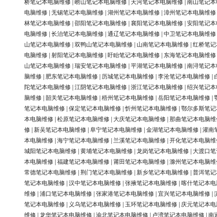
桥笔记本电脑维修
|
崂山笔记本电脑维修
|
天河笔记本电脑维修
|
南山笔记本
电脑维修
|
无锡笔记本电脑维修
|
湖州笔记本电脑维修
|
漳州笔记本电脑维修
林笔记本电脑维修
|
邵阳笔记本电脑维修
|
襄阳笔记本电脑维修
|
安阳笔记本
电脑维修
|
长治笔记本电脑维修
|
通辽笔记本电脑维修
|
中卫笔记本电脑维修
山笔记本电脑维修
|
双鸭山笔记本电脑维修
|
山南笔记本电脑维修
|
红桥笔记
电脑维修
|
射阳笔记本电脑维修
|
盱眙笔记本电脑维修
|
东海笔记本电脑维修
山笔记本电脑维修
|
瑞安笔记本电脑维修
|
平湖笔记本电脑维修
|
南浔笔记本
脑维修
|
肥东笔记本电脑维修
|
历城笔记本电脑维修
|
李沧笔记本电脑维修
|
陀笔记本电脑维修
|
江阴笔记本电脑维修
|
浙江笔记本电脑维修
|
绍兴笔记本
脑维修
|
韶关笔记本电脑维修
|
梧州笔记本电脑维修
|
岳阳笔记本电脑维修
|
笔记本电脑维修
|
保定笔记本电脑维修
|
忻州笔记本电脑维修
|
鄂尔多斯笔记
本电脑维修
|
松原笔记本电脑维修
|
大庆笔记本电脑维修
|
那曲笔记本电脑维
修
|
新吴笔记本电脑维修
|
阜宁笔记本电脑维修
|
金湖笔记本电脑维修
|
灌南
本电脑维修
|
海宁笔记本电脑维修
|
兰溪笔记本电脑维修
|
开化笔记本电脑维
城阳笔记本电脑维修
|
黄埔笔记本电脑维修
|
龙岗笔记本电脑维修
|
大渡口笔
本电脑维修
|
福建笔记本电脑维修
|
莆田笔记本电脑维修
|
滁州笔记本电脑维
常德笔记本电脑维修
|
荆门笔记本电脑维修
|
新乡笔记本电脑维修
|
普洱笔记
笔记本电脑维修
|
汉中笔记本电脑维修
|
张掖笔记本电脑维修
|
喀什笔记本电
维修
|
浦口笔记本电脑维修
|
张家港笔记本电脑维修
|
宜兴笔记本电脑维修
|
笔记本电脑维修
|
义乌笔记本电脑维修
|
玉环笔记本电脑维修
|
庆元笔记本电
维修
|
龙华笔记本电脑维修
|
渝北笔记本电脑维修
|
卢湾笔记本电脑维修
|
南