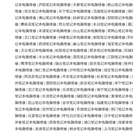
记本电脑维修
|
庐阳笔记本电脑维修
|
天桥笔记本电脑维修
|
崂山笔记本电脑
维修
|
崇文笔记本电脑维修
|
长宁笔记本电脑维修
|
无锡笔记本电脑维修
|
湖
记本电脑维修
|
佛山笔记本电脑维修
|
桂林笔记本电脑维修
|
邵阳笔记本电脑
修
|
攀枝花笔记本电脑维修
|
邢台笔记本电脑维修
|
长治笔记本电脑维修
|
通
记本电脑维修
|
本溪笔记本电脑维修
|
白山笔记本电脑维修
|
双鸭山笔记本电
维修
|
京口笔记本电脑维修
|
钟楼笔记本电脑维修
|
射阳笔记本电脑维修
|
盱
记本电脑维修
|
西湖笔记本电脑维修
|
象山笔记本电脑维修
|
瑞安笔记本电脑
修
|
天台笔记本电脑维修
|
松阳笔记本电脑维修
|
肥东笔记本电脑维修
|
历城
记本电脑维修
|
丰台笔记本电脑维修
|
普陀笔记本电脑维修
|
江阴笔记本电脑
修
|
鹰潭笔记本电脑维修
|
烟台笔记本电脑维修
|
韶关笔记本电脑维修
|
梧州
本电脑维修
|
铜仁笔记本电脑维修
|
泸州笔记本电脑维修
|
保定笔记本电脑维
维修
|
阿克苏笔记本电脑维修
|
丹东笔记本电脑维修
|
松原笔记本电脑维修
|
州笔记本电脑维修
|
溧阳笔记本电脑维修
|
新吴笔记本电脑维修
|
阜宁笔记本
脑维修
|
滨江笔记本电脑维修
|
乐清笔记本电脑维修
|
海宁笔记本电脑维修
|
笔记本电脑维修
|
长清笔记本电脑维修
|
城阳笔记本电脑维修
|
黄埔笔记本电
脑维修
|
昆山笔记本电脑维修
|
金华笔记本电脑维修
|
福建笔记本电脑维修
|
笔记本电脑维修
|
贺州笔记本电脑维修
|
常德笔记本电脑维修
|
荆门笔记本电
脑维修
|
吕梁笔记本电脑维修
|
呼伦贝尔笔记本电脑维修
|
汉中笔记本电脑维
伊春笔记本电脑维修
|
西青笔记本电脑维修
|
浦口笔记本电脑维修
|
张家港笔
本电脑维修
|
龙港笔记本电脑维修
|
桐乡笔记本电脑维修
|
义乌笔记本电脑维