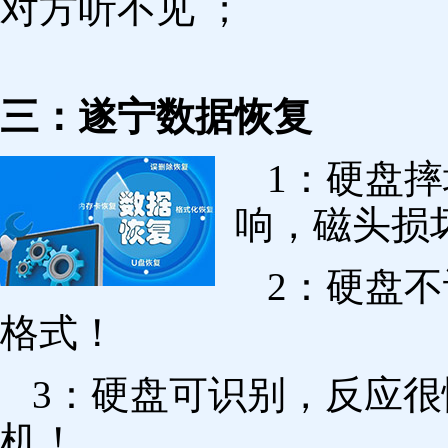
对方听不见 ；
三：遂宁数据恢复
1：硬盘
响，磁头损
2：硬盘
格式！
3：硬盘可识别，反应
机！