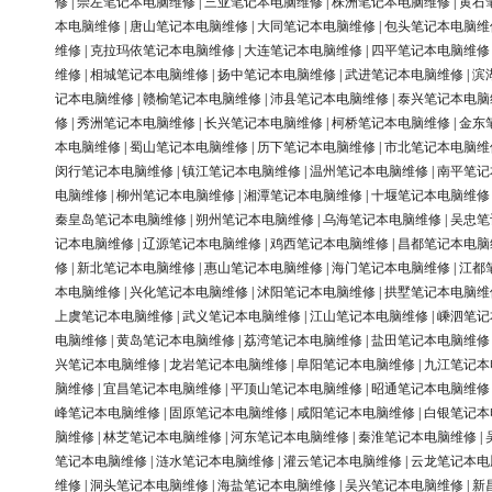
修
|
崇左笔记本电脑维修
|
三亚笔记本电脑维修
|
株洲笔记本电脑维修
|
黄石
本电脑维修
|
唐山笔记本电脑维修
|
大同笔记本电脑维修
|
包头笔记本电脑维
维修
|
克拉玛依笔记本电脑维修
|
大连笔记本电脑维修
|
四平笔记本电脑维修
维修
|
相城笔记本电脑维修
|
扬中笔记本电脑维修
|
武进笔记本电脑维修
|
滨
记本电脑维修
|
赣榆笔记本电脑维修
|
沛县笔记本电脑维修
|
泰兴笔记本电脑
修
|
秀洲笔记本电脑维修
|
长兴笔记本电脑维修
|
柯桥笔记本电脑维修
|
金东
本电脑维修
|
蜀山笔记本电脑维修
|
历下笔记本电脑维修
|
市北笔记本电脑维
闵行笔记本电脑维修
|
镇江笔记本电脑维修
|
温州笔记本电脑维修
|
南平笔记
电脑维修
|
柳州笔记本电脑维修
|
湘潭笔记本电脑维修
|
十堰笔记本电脑维修
秦皇岛笔记本电脑维修
|
朔州笔记本电脑维修
|
乌海笔记本电脑维修
|
吴忠笔
记本电脑维修
|
辽源笔记本电脑维修
|
鸡西笔记本电脑维修
|
昌都笔记本电脑
修
|
新北笔记本电脑维修
|
惠山笔记本电脑维修
|
海门笔记本电脑维修
|
江都
本电脑维修
|
兴化笔记本电脑维修
|
沭阳笔记本电脑维修
|
拱墅笔记本电脑维
上虞笔记本电脑维修
|
武义笔记本电脑维修
|
江山笔记本电脑维修
|
嵊泗笔记
电脑维修
|
黄岛笔记本电脑维修
|
荔湾笔记本电脑维修
|
盐田笔记本电脑维修
兴笔记本电脑维修
|
龙岩笔记本电脑维修
|
阜阳笔记本电脑维修
|
九江笔记本
脑维修
|
宜昌笔记本电脑维修
|
平顶山笔记本电脑维修
|
昭通笔记本电脑维修
峰笔记本电脑维修
|
固原笔记本电脑维修
|
咸阳笔记本电脑维修
|
白银笔记本
脑维修
|
林芝笔记本电脑维修
|
河东笔记本电脑维修
|
秦淮笔记本电脑维修
|
笔记本电脑维修
|
涟水笔记本电脑维修
|
灌云笔记本电脑维修
|
云龙笔记本电
维修
|
洞头笔记本电脑维修
|
海盐笔记本电脑维修
|
吴兴笔记本电脑维修
|
新