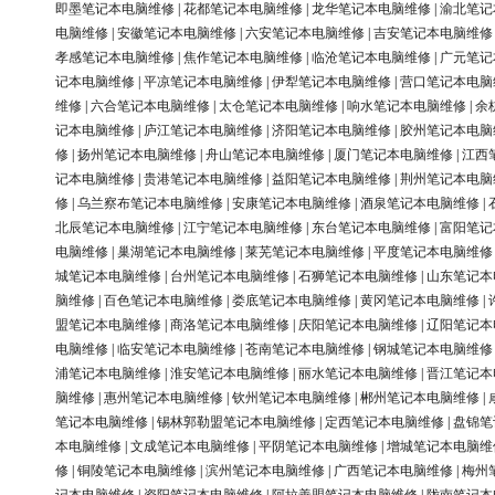
即墨笔记本电脑维修
|
花都笔记本电脑维修
|
龙华笔记本电脑维修
|
渝北笔记
电脑维修
|
安徽笔记本电脑维修
|
六安笔记本电脑维修
|
吉安笔记本电脑维修
孝感笔记本电脑维修
|
焦作笔记本电脑维修
|
临沧笔记本电脑维修
|
广元笔记
记本电脑维修
|
平凉笔记本电脑维修
|
伊犁笔记本电脑维修
|
营口笔记本电脑
维修
|
六合笔记本电脑维修
|
太仓笔记本电脑维修
|
响水笔记本电脑维修
|
余
记本电脑维修
|
庐江笔记本电脑维修
|
济阳笔记本电脑维修
|
胶州笔记本电脑
修
|
扬州笔记本电脑维修
|
舟山笔记本电脑维修
|
厦门笔记本电脑维修
|
江西
记本电脑维修
|
贵港笔记本电脑维修
|
益阳笔记本电脑维修
|
荆州笔记本电脑
修
|
乌兰察布笔记本电脑维修
|
安康笔记本电脑维修
|
酒泉笔记本电脑维修
|
北辰笔记本电脑维修
|
江宁笔记本电脑维修
|
东台笔记本电脑维修
|
富阳笔记
电脑维修
|
巢湖笔记本电脑维修
|
莱芜笔记本电脑维修
|
平度笔记本电脑维修
城笔记本电脑维修
|
台州笔记本电脑维修
|
石狮笔记本电脑维修
|
山东笔记本
脑维修
|
百色笔记本电脑维修
|
娄底笔记本电脑维修
|
黄冈笔记本电脑维修
|
盟笔记本电脑维修
|
商洛笔记本电脑维修
|
庆阳笔记本电脑维修
|
辽阳笔记本
电脑维修
|
临安笔记本电脑维修
|
苍南笔记本电脑维修
|
钢城笔记本电脑维修
浦笔记本电脑维修
|
淮安笔记本电脑维修
|
丽水笔记本电脑维修
|
晋江笔记本
脑维修
|
惠州笔记本电脑维修
|
钦州笔记本电脑维修
|
郴州笔记本电脑维修
|
笔记本电脑维修
|
锡林郭勒盟笔记本电脑维修
|
定西笔记本电脑维修
|
盘锦笔
本电脑维修
|
文成笔记本电脑维修
|
平阴笔记本电脑维修
|
增城笔记本电脑维
修
|
铜陵笔记本电脑维修
|
滨州笔记本电脑维修
|
广西笔记本电脑维修
|
梅州