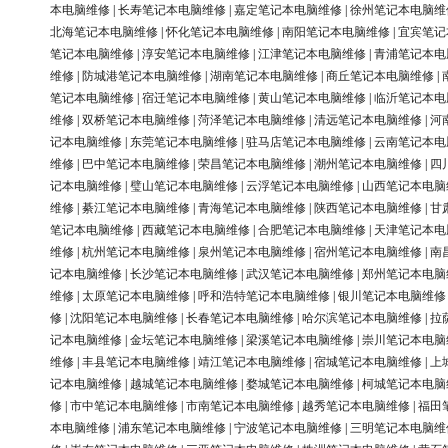
本电脑维修
|
长寿笔记本电脑维修
|
嘉定笔记本电脑维修
|
徐州笔记本电脑维
北海笔记本电脑维修
|
怀化笔记本电脑维修
|
南阳笔记本电脑维修
|
宜宾笔记
笔记本电脑维修
|
淳安笔记本电脑维修
|
江津笔记本电脑维修
|
青浦笔记本电
维修
|
防城港笔记本电脑维修
|
湖南笔记本电脑维修
|
商丘笔记本电脑维修
|
笔记本电脑维修
|
宿迁笔记本电脑维修
|
黄山笔记本电脑维修
|
临沂笔记本电
维修
|
双桥笔记本电脑维修
|
菏泽笔记本电脑维修
|
清远笔记本电脑维修
|
河
记本电脑维修
|
东莞笔记本电脑维修
|
驻马店笔记本电脑维修
|
云南笔记本电
维修
|
巴中笔记本电脑维修
|
荣昌笔记本电脑维修
|
潮州笔记本电脑维修
|
四
记本电脑维修
|
璧山笔记本电脑维修
|
云浮笔记本电脑维修
|
山西笔记本电脑
维修
|
綦江笔记本电脑维修
|
青海笔记本电脑维修
|
陕西笔记本电脑维修
|
甘
笔记本电脑维修
|
西藏笔记本电脑维修
|
合肥笔记本电脑维修
|
天津笔记本电
维修
|
杭州笔记本电脑维修
|
泉州笔记本电脑维修
|
宿州笔记本电脑维修
|
南
记本电脑维修
|
长沙笔记本电脑维修
|
武汉笔记本电脑维修
|
郑州笔记本电脑
维修
|
太原笔记本电脑维修
|
呼和浩特笔记本电脑维修
|
银川笔记本电脑维修
修
|
沈阳笔记本电脑维修
|
长春笔记本电脑维修
|
哈尔滨笔记本电脑维修
|
拉
记本电脑维修
|
金坛笔记本电脑维修
|
梁溪笔记本电脑维修
|
崇川笔记本电脑
维修
|
丰县笔记本电脑维修
|
靖江笔记本电脑维修
|
宿城笔记本电脑维修
|
上
记本电脑维修
|
越城笔记本电脑维修
|
婺城笔记本电脑维修
|
柯城笔记本电脑
修
|
市中笔记本电脑维修
|
市南笔记本电脑维修
|
越秀笔记本电脑维修
|
福田
本电脑维修
|
浦东笔记本电脑维修
|
宁波笔记本电脑维修
|
三明笔记本电脑维