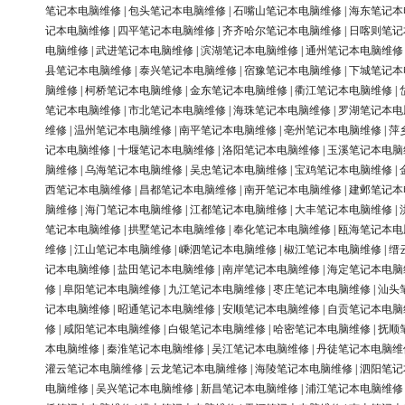
笔记本电脑维修
|
包头笔记本电脑维修
|
石嘴山笔记本电脑维修
|
海东笔记本
记本电脑维修
|
四平笔记本电脑维修
|
齐齐哈尔笔记本电脑维修
|
日喀则笔记
电脑维修
|
武进笔记本电脑维修
|
滨湖笔记本电脑维修
|
通州笔记本电脑维修
县笔记本电脑维修
|
泰兴笔记本电脑维修
|
宿豫笔记本电脑维修
|
下城笔记本
脑维修
|
柯桥笔记本电脑维修
|
金东笔记本电脑维修
|
衢江笔记本电脑维修
|
笔记本电脑维修
|
市北笔记本电脑维修
|
海珠笔记本电脑维修
|
罗湖笔记本电
维修
|
温州笔记本电脑维修
|
南平笔记本电脑维修
|
亳州笔记本电脑维修
|
萍
记本电脑维修
|
十堰笔记本电脑维修
|
洛阳笔记本电脑维修
|
玉溪笔记本电脑
脑维修
|
乌海笔记本电脑维修
|
吴忠笔记本电脑维修
|
宝鸡笔记本电脑维修
|
西笔记本电脑维修
|
昌都笔记本电脑维修
|
南开笔记本电脑维修
|
建邺笔记本
脑维修
|
海门笔记本电脑维修
|
江都笔记本电脑维修
|
大丰笔记本电脑维修
|
笔记本电脑维修
|
拱墅笔记本电脑维修
|
奉化笔记本电脑维修
|
瓯海笔记本电
维修
|
江山笔记本电脑维修
|
嵊泗笔记本电脑维修
|
椒江笔记本电脑维修
|
缙
记本电脑维修
|
盐田笔记本电脑维修
|
南岸笔记本电脑维修
|
海定笔记本电脑
修
|
阜阳笔记本电脑维修
|
九江笔记本电脑维修
|
枣庄笔记本电脑维修
|
汕头
记本电脑维修
|
昭通笔记本电脑维修
|
安顺笔记本电脑维修
|
自贡笔记本电脑
修
|
咸阳笔记本电脑维修
|
白银笔记本电脑维修
|
哈密笔记本电脑维修
|
抚顺
本电脑维修
|
秦淮笔记本电脑维修
|
吴江笔记本电脑维修
|
丹徒笔记本电脑维
灌云笔记本电脑维修
|
云龙笔记本电脑维修
|
海陵笔记本电脑维修
|
泗阳笔记
电脑维修
|
吴兴笔记本电脑维修
|
新昌笔记本电脑维修
|
浦江笔记本电脑维修