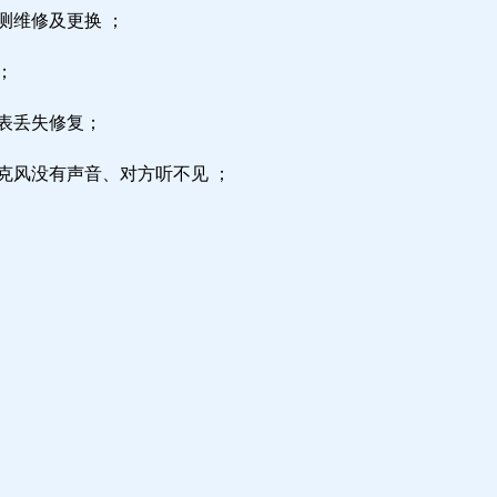
测维修及更换 ；
；
区表丢失修复；
克风没有声音、对方听不见 ；