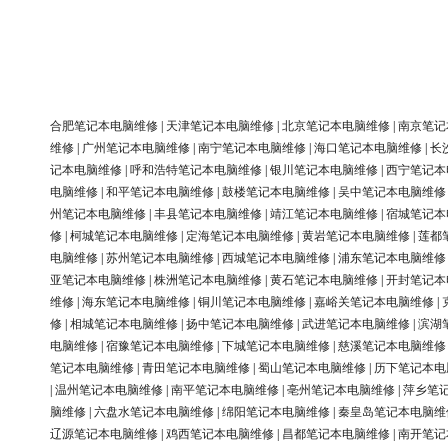
合肥笔记本电脑维修
|
天津笔记本电脑维修
|
北京笔记本电脑维修
|
南京笔记
维修
|
广州笔记本电脑维修
|
南宁笔记本电脑维修
|
海口笔记本电脑维修
|
长
记本电脑维修
|
呼和浩特笔记本电脑维修
|
银川笔记本电脑维修
|
西宁笔记本
电脑维修
|
和平笔记本电脑维修
|
鼓楼笔记本电脑维修
|
吴中笔记本电脑维修
州笔记本电脑维修
|
丰县笔记本电脑维修
|
靖江笔记本电脑维修
|
宿城笔记本
修
|
柯城笔记本电脑维修
|
定海笔记本电脑维修
|
黄岩笔记本电脑维修
|
莲都
电脑维修
|
苏州笔记本电脑维修
|
西城笔记本电脑维修
|
浦东笔记本电脑维修
亚笔记本电脑维修
|
株洲笔记本电脑维修
|
黄石笔记本电脑维修
|
开封笔记本
维修
|
海东笔记本电脑维修
|
铜川笔记本电脑维修
|
嘉峪关笔记本电脑维修
|
修
|
相城笔记本电脑维修
|
扬中笔记本电脑维修
|
武进笔记本电脑维修
|
滨湖
电脑维修
|
宿豫笔记本电脑维修
|
下城笔记本电脑维修
|
慈溪笔记本电脑维修
笔记本电脑维修
|
青田笔记本电脑维修
|
蜀山笔记本电脑维修
|
历下笔记本电
|
温州笔记本电脑维修
|
南平笔记本电脑维修
|
亳州笔记本电脑维修
|
萍乡笔
脑维修
|
六盘水笔记本电脑维修
|
绵阳笔记本电脑维修
|
秦皇岛笔记本电脑维
辽源笔记本电脑维修
|
鸡西笔记本电脑维修
|
昌都笔记本电脑维修
|
南开笔记