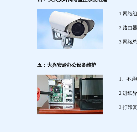
1.网络
2.路
3.网
五：大兴安岭办公设备维护
1、不
2.进
3.打