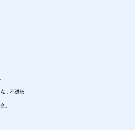
。
墨点，不进纸。
墨盒。