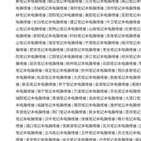
桥笔记本电脑维修
|
崂山笔记本电脑维修
|
天河笔记本电脑维修
|
南山笔记本
电脑维修
|
无锡笔记本电脑维修
|
湖州笔记本电脑维修
|
漳州笔记本电脑维修
林笔记本电脑维修
|
邵阳笔记本电脑维修
|
襄阳笔记本电脑维修
|
安阳笔记本
电脑维修
|
长治笔记本电脑维修
|
通辽笔记本电脑维修
|
中卫笔记本电脑维修
山笔记本电脑维修
|
双鸭山笔记本电脑维修
|
山南笔记本电脑维修
|
红桥笔记
电脑维修
|
射阳笔记本电脑维修
|
盱眙笔记本电脑维修
|
东海笔记本电脑维修
山笔记本电脑维修
|
瑞安笔记本电脑维修
|
平湖笔记本电脑维修
|
南浔笔记本
脑维修
|
肥东笔记本电脑维修
|
历城笔记本电脑维修
|
李沧笔记本电脑维修
|
陀笔记本电脑维修
|
江阴笔记本电脑维修
|
浙江笔记本电脑维修
|
绍兴笔记本
脑维修
|
韶关笔记本电脑维修
|
梧州笔记本电脑维修
|
岳阳笔记本电脑维修
|
笔记本电脑维修
|
保定笔记本电脑维修
|
忻州笔记本电脑维修
|
鄂尔多斯笔记
本电脑维修
|
松原笔记本电脑维修
|
大庆笔记本电脑维修
|
那曲笔记本电脑维
修
|
新吴笔记本电脑维修
|
阜宁笔记本电脑维修
|
金湖笔记本电脑维修
|
灌南
本电脑维修
|
海宁笔记本电脑维修
|
兰溪笔记本电脑维修
|
开化笔记本电脑维
城阳笔记本电脑维修
|
黄埔笔记本电脑维修
|
龙岗笔记本电脑维修
|
大渡口笔
本电脑维修
|
福建笔记本电脑维修
|
莆田笔记本电脑维修
|
滁州笔记本电脑维
常德笔记本电脑维修
|
荆门笔记本电脑维修
|
新乡笔记本电脑维修
|
普洱笔记
笔记本电脑维修
|
汉中笔记本电脑维修
|
张掖笔记本电脑维修
|
喀什笔记本电
维修
|
浦口笔记本电脑维修
|
张家港笔记本电脑维修
|
宜兴笔记本电脑维修
|
笔记本电脑维修
|
义乌笔记本电脑维修
|
玉环笔记本电脑维修
|
庆元笔记本电
维修
|
龙华笔记本电脑维修
|
渝北笔记本电脑维修
|
卢湾笔记本电脑维修
|
南