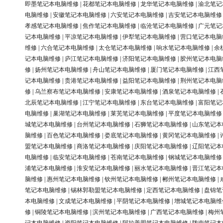
即墨笔记本电脑维修
|
花都笔记本电脑维修
|
龙华笔记本电脑维修
|
渝北笔记
电脑维修
|
安徽笔记本电脑维修
|
六安笔记本电脑维修
|
吉安笔记本电脑维修
孝感笔记本电脑维修
|
焦作笔记本电脑维修
|
临沧笔记本电脑维修
|
广元笔记
记本电脑维修
|
平凉笔记本电脑维修
|
伊犁笔记本电脑维修
|
营口笔记本电脑
维修
|
六合笔记本电脑维修
|
太仓笔记本电脑维修
|
响水笔记本电脑维修
|
余
记本电脑维修
|
庐江笔记本电脑维修
|
济阳笔记本电脑维修
|
胶州笔记本电脑
修
|
扬州笔记本电脑维修
|
舟山笔记本电脑维修
|
厦门笔记本电脑维修
|
江西
记本电脑维修
|
贵港笔记本电脑维修
|
益阳笔记本电脑维修
|
荆州笔记本电脑
修
|
乌兰察布笔记本电脑维修
|
安康笔记本电脑维修
|
酒泉笔记本电脑维修
|
北辰笔记本电脑维修
|
江宁笔记本电脑维修
|
东台笔记本电脑维修
|
富阳笔记
电脑维修
|
巢湖笔记本电脑维修
|
莱芜笔记本电脑维修
|
平度笔记本电脑维修
城笔记本电脑维修
|
台州笔记本电脑维修
|
石狮笔记本电脑维修
|
山东笔记本
脑维修
|
百色笔记本电脑维修
|
娄底笔记本电脑维修
|
黄冈笔记本电脑维修
|
盟笔记本电脑维修
|
商洛笔记本电脑维修
|
庆阳笔记本电脑维修
|
辽阳笔记本
电脑维修
|
临安笔记本电脑维修
|
苍南笔记本电脑维修
|
钢城笔记本电脑维修
浦笔记本电脑维修
|
淮安笔记本电脑维修
|
丽水笔记本电脑维修
|
晋江笔记本
脑维修
|
惠州笔记本电脑维修
|
钦州笔记本电脑维修
|
郴州笔记本电脑维修
|
笔记本电脑维修
|
锡林郭勒盟笔记本电脑维修
|
定西笔记本电脑维修
|
盘锦笔
本电脑维修
|
文成笔记本电脑维修
|
平阴笔记本电脑维修
|
增城笔记本电脑维
修
|
铜陵笔记本电脑维修
|
滨州笔记本电脑维修
|
广西笔记本电脑维修
|
梅州