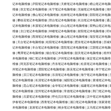
记本电脑维修
|
庐阳笔记本电脑维修
|
天桥笔记本电脑维修
|
崂山笔记本电脑
维修
|
崇文笔记本电脑维修
|
长宁笔记本电脑维修
|
无锡笔记本电脑维修
|
湖
记本电脑维修
|
佛山笔记本电脑维修
|
桂林笔记本电脑维修
|
邵阳笔记本电脑
修
|
攀枝花笔记本电脑维修
|
邢台笔记本电脑维修
|
长治笔记本电脑维修
|
通
记本电脑维修
|
本溪笔记本电脑维修
|
白山笔记本电脑维修
|
双鸭山笔记本电
维修
|
京口笔记本电脑维修
|
钟楼笔记本电脑维修
|
射阳笔记本电脑维修
|
盱
记本电脑维修
|
西湖笔记本电脑维修
|
象山笔记本电脑维修
|
瑞安笔记本电脑
修
|
天台笔记本电脑维修
|
松阳笔记本电脑维修
|
肥东笔记本电脑维修
|
历城
记本电脑维修
|
丰台笔记本电脑维修
|
普陀笔记本电脑维修
|
江阴笔记本电脑
修
|
鹰潭笔记本电脑维修
|
烟台笔记本电脑维修
|
韶关笔记本电脑维修
|
梧州
本电脑维修
|
铜仁笔记本电脑维修
|
泸州笔记本电脑维修
|
保定笔记本电脑维
维修
|
阿克苏笔记本电脑维修
|
丹东笔记本电脑维修
|
松原笔记本电脑维修
|
州笔记本电脑维修
|
溧阳笔记本电脑维修
|
新吴笔记本电脑维修
|
阜宁笔记本
脑维修
|
滨江笔记本电脑维修
|
乐清笔记本电脑维修
|
海宁笔记本电脑维修
|
笔记本电脑维修
|
长清笔记本电脑维修
|
城阳笔记本电脑维修
|
黄埔笔记本电
脑维修
|
昆山笔记本电脑维修
|
金华笔记本电脑维修
|
福建笔记本电脑维修
|
笔记本电脑维修
|
贺州笔记本电脑维修
|
常德笔记本电脑维修
|
荆门笔记本电
脑维修
|
吕梁笔记本电脑维修
|
呼伦贝尔笔记本电脑维修
|
汉中笔记本电脑维
伊春笔记本电脑维修
|
西青笔记本电脑维修
|
浦口笔记本电脑维修
|
张家港笔
本电脑维修
|
龙港笔记本电脑维修
|
桐乡笔记本电脑维修
|
义乌笔记本电脑维