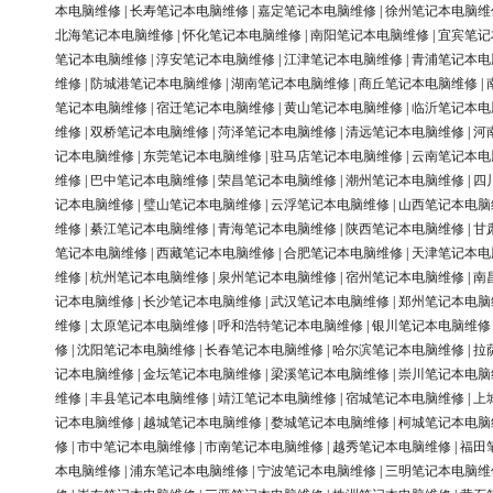
本电脑维修
|
长寿笔记本电脑维修
|
嘉定笔记本电脑维修
|
徐州笔记本电脑维
北海笔记本电脑维修
|
怀化笔记本电脑维修
|
南阳笔记本电脑维修
|
宜宾笔记
笔记本电脑维修
|
淳安笔记本电脑维修
|
江津笔记本电脑维修
|
青浦笔记本电
维修
|
防城港笔记本电脑维修
|
湖南笔记本电脑维修
|
商丘笔记本电脑维修
|
笔记本电脑维修
|
宿迁笔记本电脑维修
|
黄山笔记本电脑维修
|
临沂笔记本电
维修
|
双桥笔记本电脑维修
|
菏泽笔记本电脑维修
|
清远笔记本电脑维修
|
河
记本电脑维修
|
东莞笔记本电脑维修
|
驻马店笔记本电脑维修
|
云南笔记本电
维修
|
巴中笔记本电脑维修
|
荣昌笔记本电脑维修
|
潮州笔记本电脑维修
|
四
记本电脑维修
|
璧山笔记本电脑维修
|
云浮笔记本电脑维修
|
山西笔记本电脑
维修
|
綦江笔记本电脑维修
|
青海笔记本电脑维修
|
陕西笔记本电脑维修
|
甘
笔记本电脑维修
|
西藏笔记本电脑维修
|
合肥笔记本电脑维修
|
天津笔记本电
维修
|
杭州笔记本电脑维修
|
泉州笔记本电脑维修
|
宿州笔记本电脑维修
|
南
记本电脑维修
|
长沙笔记本电脑维修
|
武汉笔记本电脑维修
|
郑州笔记本电脑
维修
|
太原笔记本电脑维修
|
呼和浩特笔记本电脑维修
|
银川笔记本电脑维修
修
|
沈阳笔记本电脑维修
|
长春笔记本电脑维修
|
哈尔滨笔记本电脑维修
|
拉
记本电脑维修
|
金坛笔记本电脑维修
|
梁溪笔记本电脑维修
|
崇川笔记本电脑
维修
|
丰县笔记本电脑维修
|
靖江笔记本电脑维修
|
宿城笔记本电脑维修
|
上
记本电脑维修
|
越城笔记本电脑维修
|
婺城笔记本电脑维修
|
柯城笔记本电脑
修
|
市中笔记本电脑维修
|
市南笔记本电脑维修
|
越秀笔记本电脑维修
|
福田
本电脑维修
|
浦东笔记本电脑维修
|
宁波笔记本电脑维修
|
三明笔记本电脑维