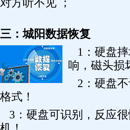
对方听不见 ；
三：城阳数据恢复
1：硬盘
响，磁头损
2：硬盘
格式！
3：硬盘可识别，反应
机！