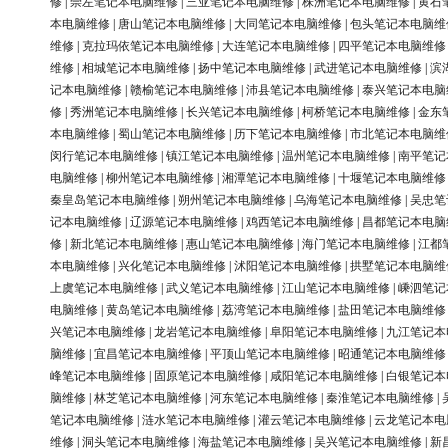
修
|
崇左笔记本电脑维修
|
三亚笔记本电脑维修
|
株洲笔记本电脑维修
|
黄石
本电脑维修
|
唐山笔记本电脑维修
|
大同笔记本电脑维修
|
包头笔记本电脑维
维修
|
克拉玛依笔记本电脑维修
|
大连笔记本电脑维修
|
四平笔记本电脑维修
维修
|
相城笔记本电脑维修
|
扬中笔记本电脑维修
|
武进笔记本电脑维修
|
滨
记本电脑维修
|
赣榆笔记本电脑维修
|
沛县笔记本电脑维修
|
泰兴笔记本电脑
修
|
秀洲笔记本电脑维修
|
长兴笔记本电脑维修
|
柯桥笔记本电脑维修
|
金东
本电脑维修
|
蜀山笔记本电脑维修
|
历下笔记本电脑维修
|
市北笔记本电脑维
闵行笔记本电脑维修
|
镇江笔记本电脑维修
|
温州笔记本电脑维修
|
南平笔记
电脑维修
|
柳州笔记本电脑维修
|
湘潭笔记本电脑维修
|
十堰笔记本电脑维修
秦皇岛笔记本电脑维修
|
朔州笔记本电脑维修
|
乌海笔记本电脑维修
|
吴忠笔
记本电脑维修
|
辽源笔记本电脑维修
|
鸡西笔记本电脑维修
|
昌都笔记本电脑
修
|
新北笔记本电脑维修
|
惠山笔记本电脑维修
|
海门笔记本电脑维修
|
江都
本电脑维修
|
兴化笔记本电脑维修
|
沭阳笔记本电脑维修
|
拱墅笔记本电脑维
上虞笔记本电脑维修
|
武义笔记本电脑维修
|
江山笔记本电脑维修
|
嵊泗笔记
电脑维修
|
黄岛笔记本电脑维修
|
荔湾笔记本电脑维修
|
盐田笔记本电脑维修
兴笔记本电脑维修
|
龙岩笔记本电脑维修
|
阜阳笔记本电脑维修
|
九江笔记本
脑维修
|
宜昌笔记本电脑维修
|
平顶山笔记本电脑维修
|
昭通笔记本电脑维修
峰笔记本电脑维修
|
固原笔记本电脑维修
|
咸阳笔记本电脑维修
|
白银笔记本
脑维修
|
林芝笔记本电脑维修
|
河东笔记本电脑维修
|
秦淮笔记本电脑维修
|
笔记本电脑维修
|
涟水笔记本电脑维修
|
灌云笔记本电脑维修
|
云龙笔记本电
维修
|
洞头笔记本电脑维修
|
海盐笔记本电脑维修
|
吴兴笔记本电脑维修
|
新