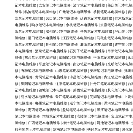
记本电脑维修
|
吉安笔记本电脑维修
|
济宁笔记本电脑维修
|
肇庆笔记本电脑
维修
|
临沧笔记本电脑维修
|
广元笔记本电脑维修
|
承德笔记本电脑维修
|
晋
犁笔记本电脑维修
|
营口笔记本电脑维修
|
延边笔记本电脑维修
|
佳木斯笔记
电脑维修
|
响水笔记本电脑维修
|
余杭笔记本电脑维修
|
永嘉笔记本电脑维修
阳笔记本电脑维修
|
胶州笔记本电脑维修
|
番禺笔记本电脑维修
|
坪山笔记本
脑维修
|
厦门笔记本电脑维修
|
江西笔记本电脑维修
|
马鞍山笔记本电脑维修
阳笔记本电脑维修
|
荆州笔记本电脑维修
|
濮阳笔记本电脑维修
|
遂宁笔记本
本电脑维修
|
酒泉笔记本电脑维修
|
石河子笔记本电脑维修
|
阜新笔记本电脑
维修
|
东台笔记本电脑维修
|
富阳笔记本电脑维修
|
平阳笔记本电脑维修
|
永
记本电脑维修
|
平度笔记本电脑维修
|
南沙笔记本电脑维修
|
光明笔记本电脑
修
|
石狮笔记本电脑维修
|
山东笔记本电脑维修
|
安庆笔记本电脑维修
|
抚州
本电脑维修
|
黄冈笔记本电脑维修
|
许昌笔记本电脑维修
|
内江笔记本电脑维
修
|
庆阳笔记本电脑维修
|
辽阳笔记本电脑维修
|
牡丹江笔记本电脑维修
|
台
记本电脑维修
|
钢城笔记本电脑维修
|
莱西笔记本电脑维修
|
从化笔记本电脑
修
|
丽水笔记本电脑维修
|
晋江笔记本电脑维修
|
芜湖笔记本电脑维修
|
上饶
本电脑维修
|
郴州笔记本电脑维修
|
咸宁笔记本电脑维修
|
漯河笔记本电脑维
脑维修
|
定西笔记本电脑维修
|
盘锦笔记本电脑维修
|
黑河笔记本电脑维修
|
笔记本电脑维修
|
增城笔记本电脑维修
|
涪陵笔记本电脑维修
|
宝山笔记本电
脑维修
|
广西笔记本电脑维修
|
梅州笔记本电脑维修
|
河池笔记本电脑维修
|
拉善盟笔记本电脑维修
|
陇南笔记本电脑维修
|
铁岭笔记本电脑维修
|
绥化笔