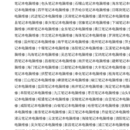
笔记本电脑维修
|
包头笔记本电脑维修
|
石嘴山笔记本电脑维修
|
海东笔记本
记本电脑维修
|
四平笔记本电脑维修
|
齐齐哈尔笔记本电脑维修
|
日喀则笔记
电脑维修
|
武进笔记本电脑维修
|
滨湖笔记本电脑维修
|
通州笔记本电脑维修
县笔记本电脑维修
|
泰兴笔记本电脑维修
|
宿豫笔记本电脑维修
|
下城笔记本
脑维修
|
柯桥笔记本电脑维修
|
金东笔记本电脑维修
|
衢江笔记本电脑维修
|
笔记本电脑维修
|
市北笔记本电脑维修
|
海珠笔记本电脑维修
|
罗湖笔记本电
维修
|
温州笔记本电脑维修
|
南平笔记本电脑维修
|
亳州笔记本电脑维修
|
萍
记本电脑维修
|
十堰笔记本电脑维修
|
洛阳笔记本电脑维修
|
玉溪笔记本电脑
脑维修
|
乌海笔记本电脑维修
|
吴忠笔记本电脑维修
|
宝鸡笔记本电脑维修
|
西笔记本电脑维修
|
昌都笔记本电脑维修
|
南开笔记本电脑维修
|
建邺笔记本
脑维修
|
海门笔记本电脑维修
|
江都笔记本电脑维修
|
大丰笔记本电脑维修
|
笔记本电脑维修
|
拱墅笔记本电脑维修
|
奉化笔记本电脑维修
|
瓯海笔记本电
维修
|
江山笔记本电脑维修
|
嵊泗笔记本电脑维修
|
椒江笔记本电脑维修
|
缙
记本电脑维修
|
盐田笔记本电脑维修
|
南岸笔记本电脑维修
|
海定笔记本电脑
修
|
阜阳笔记本电脑维修
|
九江笔记本电脑维修
|
枣庄笔记本电脑维修
|
汕头
记本电脑维修
|
昭通笔记本电脑维修
|
安顺笔记本电脑维修
|
自贡笔记本电脑
修
|
咸阳笔记本电脑维修
|
白银笔记本电脑维修
|
哈密笔记本电脑维修
|
抚顺
本电脑维修
|
秦淮笔记本电脑维修
|
吴江笔记本电脑维修
|
丹徒笔记本电脑维
灌云笔记本电脑维修
|
云龙笔记本电脑维修
|
海陵笔记本电脑维修
|
泗阳笔记
电脑维修
|
吴兴笔记本电脑维修
|
新昌笔记本电脑维修
|
浦江笔记本电脑维修