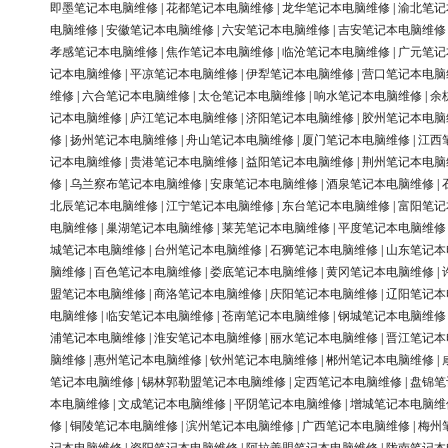
即墨笔记本电脑维修
|
花都笔记本电脑维修
|
龙华笔记本电脑维修
|
渝北笔记
电脑维修
|
安徽笔记本电脑维修
|
六安笔记本电脑维修
|
吉安笔记本电脑维修
孝感笔记本电脑维修
|
焦作笔记本电脑维修
|
临沧笔记本电脑维修
|
广元笔记
记本电脑维修
|
平凉笔记本电脑维修
|
伊犁笔记本电脑维修
|
营口笔记本电脑
维修
|
六合笔记本电脑维修
|
太仓笔记本电脑维修
|
响水笔记本电脑维修
|
余
记本电脑维修
|
庐江笔记本电脑维修
|
济阳笔记本电脑维修
|
胶州笔记本电脑
修
|
扬州笔记本电脑维修
|
舟山笔记本电脑维修
|
厦门笔记本电脑维修
|
江西
记本电脑维修
|
贵港笔记本电脑维修
|
益阳笔记本电脑维修
|
荆州笔记本电脑
修
|
乌兰察布笔记本电脑维修
|
安康笔记本电脑维修
|
酒泉笔记本电脑维修
|
北辰笔记本电脑维修
|
江宁笔记本电脑维修
|
东台笔记本电脑维修
|
富阳笔记
电脑维修
|
巢湖笔记本电脑维修
|
莱芜笔记本电脑维修
|
平度笔记本电脑维修
城笔记本电脑维修
|
台州笔记本电脑维修
|
石狮笔记本电脑维修
|
山东笔记本
脑维修
|
百色笔记本电脑维修
|
娄底笔记本电脑维修
|
黄冈笔记本电脑维修
|
盟笔记本电脑维修
|
商洛笔记本电脑维修
|
庆阳笔记本电脑维修
|
辽阳笔记本
电脑维修
|
临安笔记本电脑维修
|
苍南笔记本电脑维修
|
钢城笔记本电脑维修
浦笔记本电脑维修
|
淮安笔记本电脑维修
|
丽水笔记本电脑维修
|
晋江笔记本
脑维修
|
惠州笔记本电脑维修
|
钦州笔记本电脑维修
|
郴州笔记本电脑维修
|
笔记本电脑维修
|
锡林郭勒盟笔记本电脑维修
|
定西笔记本电脑维修
|
盘锦笔
本电脑维修
|
文成笔记本电脑维修
|
平阴笔记本电脑维修
|
增城笔记本电脑维
修
|
铜陵笔记本电脑维修
|
滨州笔记本电脑维修
|
广西笔记本电脑维修
|
梅州