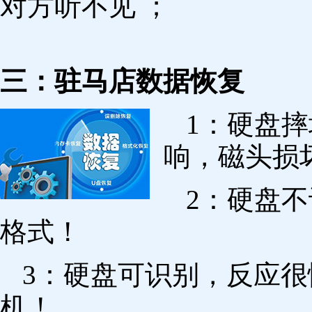
对方听不见 ；
三：驻马店数据恢复
1：硬盘
响，磁头损
2：硬盘
格式！
3：硬盘可识别，反应
机！