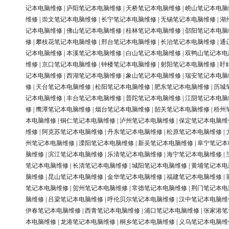
记本电脑维修
|
庐阳笔记本电脑维修
|
天桥笔记本电脑维修
|
崂山笔记本电脑
维修
|
崇文笔记本电脑维修
|
长宁笔记本电脑维修
|
无锡笔记本电脑维修
|
湖
记本电脑维修
|
佛山笔记本电脑维修
|
桂林笔记本电脑维修
|
邵阳笔记本电脑
修
|
攀枝花笔记本电脑维修
|
邢台笔记本电脑维修
|
长治笔记本电脑维修
|
通
记本电脑维修
|
本溪笔记本电脑维修
|
白山笔记本电脑维修
|
双鸭山笔记本电
维修
|
京口笔记本电脑维修
|
钟楼笔记本电脑维修
|
射阳笔记本电脑维修
|
盱
记本电脑维修
|
西湖笔记本电脑维修
|
象山笔记本电脑维修
|
瑞安笔记本电脑
修
|
天台笔记本电脑维修
|
松阳笔记本电脑维修
|
肥东笔记本电脑维修
|
历城
记本电脑维修
|
丰台笔记本电脑维修
|
普陀笔记本电脑维修
|
江阴笔记本电脑
修
|
鹰潭笔记本电脑维修
|
烟台笔记本电脑维修
|
韶关笔记本电脑维修
|
梧州
本电脑维修
|
铜仁笔记本电脑维修
|
泸州笔记本电脑维修
|
保定笔记本电脑维
维修
|
阿克苏笔记本电脑维修
|
丹东笔记本电脑维修
|
松原笔记本电脑维修
|
州笔记本电脑维修
|
溧阳笔记本电脑维修
|
新吴笔记本电脑维修
|
阜宁笔记本
脑维修
|
滨江笔记本电脑维修
|
乐清笔记本电脑维修
|
海宁笔记本电脑维修
|
笔记本电脑维修
|
长清笔记本电脑维修
|
城阳笔记本电脑维修
|
黄埔笔记本电
脑维修
|
昆山笔记本电脑维修
|
金华笔记本电脑维修
|
福建笔记本电脑维修
|
笔记本电脑维修
|
贺州笔记本电脑维修
|
常德笔记本电脑维修
|
荆门笔记本电
脑维修
|
吕梁笔记本电脑维修
|
呼伦贝尔笔记本电脑维修
|
汉中笔记本电脑维
伊春笔记本电脑维修
|
西青笔记本电脑维修
|
浦口笔记本电脑维修
|
张家港笔
本电脑维修
|
龙港笔记本电脑维修
|
桐乡笔记本电脑维修
|
义乌笔记本电脑维