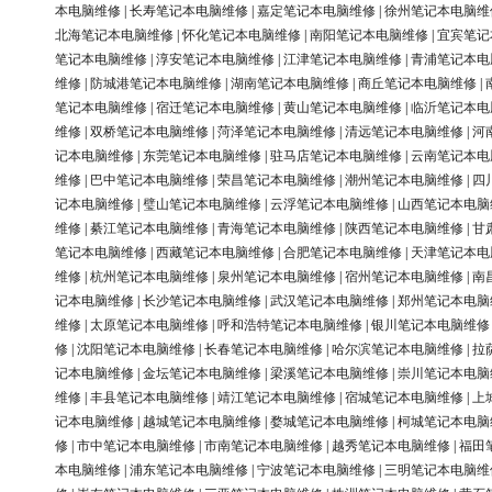
本电脑维修
|
长寿笔记本电脑维修
|
嘉定笔记本电脑维修
|
徐州笔记本电脑维
北海笔记本电脑维修
|
怀化笔记本电脑维修
|
南阳笔记本电脑维修
|
宜宾笔记
笔记本电脑维修
|
淳安笔记本电脑维修
|
江津笔记本电脑维修
|
青浦笔记本电
维修
|
防城港笔记本电脑维修
|
湖南笔记本电脑维修
|
商丘笔记本电脑维修
|
笔记本电脑维修
|
宿迁笔记本电脑维修
|
黄山笔记本电脑维修
|
临沂笔记本电
维修
|
双桥笔记本电脑维修
|
菏泽笔记本电脑维修
|
清远笔记本电脑维修
|
河
记本电脑维修
|
东莞笔记本电脑维修
|
驻马店笔记本电脑维修
|
云南笔记本电
维修
|
巴中笔记本电脑维修
|
荣昌笔记本电脑维修
|
潮州笔记本电脑维修
|
四
记本电脑维修
|
璧山笔记本电脑维修
|
云浮笔记本电脑维修
|
山西笔记本电脑
维修
|
綦江笔记本电脑维修
|
青海笔记本电脑维修
|
陕西笔记本电脑维修
|
甘
笔记本电脑维修
|
西藏笔记本电脑维修
|
合肥笔记本电脑维修
|
天津笔记本电
维修
|
杭州笔记本电脑维修
|
泉州笔记本电脑维修
|
宿州笔记本电脑维修
|
南
记本电脑维修
|
长沙笔记本电脑维修
|
武汉笔记本电脑维修
|
郑州笔记本电脑
维修
|
太原笔记本电脑维修
|
呼和浩特笔记本电脑维修
|
银川笔记本电脑维修
修
|
沈阳笔记本电脑维修
|
长春笔记本电脑维修
|
哈尔滨笔记本电脑维修
|
拉
记本电脑维修
|
金坛笔记本电脑维修
|
梁溪笔记本电脑维修
|
崇川笔记本电脑
维修
|
丰县笔记本电脑维修
|
靖江笔记本电脑维修
|
宿城笔记本电脑维修
|
上
记本电脑维修
|
越城笔记本电脑维修
|
婺城笔记本电脑维修
|
柯城笔记本电脑
修
|
市中笔记本电脑维修
|
市南笔记本电脑维修
|
越秀笔记本电脑维修
|
福田
本电脑维修
|
浦东笔记本电脑维修
|
宁波笔记本电脑维修
|
三明笔记本电脑维