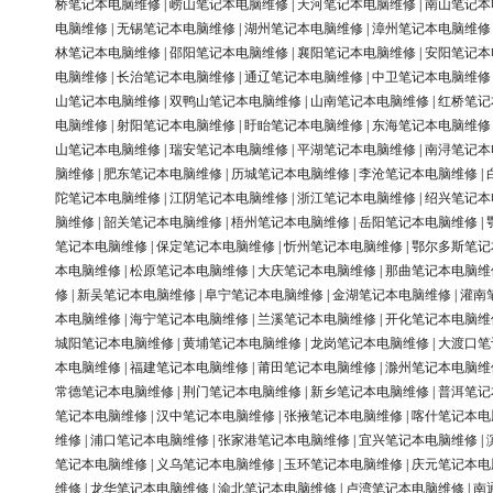
桥笔记本电脑维修
|
崂山笔记本电脑维修
|
天河笔记本电脑维修
|
南山笔记本
电脑维修
|
无锡笔记本电脑维修
|
湖州笔记本电脑维修
|
漳州笔记本电脑维修
林笔记本电脑维修
|
邵阳笔记本电脑维修
|
襄阳笔记本电脑维修
|
安阳笔记本
电脑维修
|
长治笔记本电脑维修
|
通辽笔记本电脑维修
|
中卫笔记本电脑维修
山笔记本电脑维修
|
双鸭山笔记本电脑维修
|
山南笔记本电脑维修
|
红桥笔记
电脑维修
|
射阳笔记本电脑维修
|
盱眙笔记本电脑维修
|
东海笔记本电脑维修
山笔记本电脑维修
|
瑞安笔记本电脑维修
|
平湖笔记本电脑维修
|
南浔笔记本
脑维修
|
肥东笔记本电脑维修
|
历城笔记本电脑维修
|
李沧笔记本电脑维修
|
陀笔记本电脑维修
|
江阴笔记本电脑维修
|
浙江笔记本电脑维修
|
绍兴笔记本
脑维修
|
韶关笔记本电脑维修
|
梧州笔记本电脑维修
|
岳阳笔记本电脑维修
|
笔记本电脑维修
|
保定笔记本电脑维修
|
忻州笔记本电脑维修
|
鄂尔多斯笔记
本电脑维修
|
松原笔记本电脑维修
|
大庆笔记本电脑维修
|
那曲笔记本电脑维
修
|
新吴笔记本电脑维修
|
阜宁笔记本电脑维修
|
金湖笔记本电脑维修
|
灌南
本电脑维修
|
海宁笔记本电脑维修
|
兰溪笔记本电脑维修
|
开化笔记本电脑维
城阳笔记本电脑维修
|
黄埔笔记本电脑维修
|
龙岗笔记本电脑维修
|
大渡口笔
本电脑维修
|
福建笔记本电脑维修
|
莆田笔记本电脑维修
|
滁州笔记本电脑维
常德笔记本电脑维修
|
荆门笔记本电脑维修
|
新乡笔记本电脑维修
|
普洱笔记
笔记本电脑维修
|
汉中笔记本电脑维修
|
张掖笔记本电脑维修
|
喀什笔记本电
维修
|
浦口笔记本电脑维修
|
张家港笔记本电脑维修
|
宜兴笔记本电脑维修
|
笔记本电脑维修
|
义乌笔记本电脑维修
|
玉环笔记本电脑维修
|
庆元笔记本电
维修
|
龙华笔记本电脑维修
|
渝北笔记本电脑维修
|
卢湾笔记本电脑维修
|
南