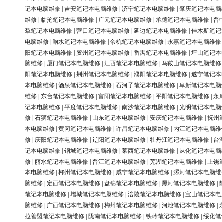
记本电脑维修
|
吉安笔记本电脑维修
|
济宁笔记本电脑维修
|
肇庆笔记本电脑
维修
|
临沧笔记本电脑维修
|
广元笔记本电脑维修
|
承德笔记本电脑维修
|
晋
犁笔记本电脑维修
|
营口笔记本电脑维修
|
延边笔记本电脑维修
|
佳木斯笔记
电脑维修
|
响水笔记本电脑维修
|
余杭笔记本电脑维修
|
永嘉笔记本电脑维修
阳笔记本电脑维修
|
胶州笔记本电脑维修
|
番禺笔记本电脑维修
|
坪山笔记本
脑维修
|
厦门笔记本电脑维修
|
江西笔记本电脑维修
|
马鞍山笔记本电脑维修
阳笔记本电脑维修
|
荆州笔记本电脑维修
|
濮阳笔记本电脑维修
|
遂宁笔记本
本电脑维修
|
酒泉笔记本电脑维修
|
石河子笔记本电脑维修
|
阜新笔记本电脑
维修
|
东台笔记本电脑维修
|
富阳笔记本电脑维修
|
平阳笔记本电脑维修
|
永
记本电脑维修
|
平度笔记本电脑维修
|
南沙笔记本电脑维修
|
光明笔记本电脑
修
|
石狮笔记本电脑维修
|
山东笔记本电脑维修
|
安庆笔记本电脑维修
|
抚州
本电脑维修
|
黄冈笔记本电脑维修
|
许昌笔记本电脑维修
|
内江笔记本电脑维
修
|
庆阳笔记本电脑维修
|
辽阳笔记本电脑维修
|
牡丹江笔记本电脑维修
|
台
记本电脑维修
|
钢城笔记本电脑维修
|
莱西笔记本电脑维修
|
从化笔记本电脑
修
|
丽水笔记本电脑维修
|
晋江笔记本电脑维修
|
芜湖笔记本电脑维修
|
上饶
本电脑维修
|
郴州笔记本电脑维修
|
咸宁笔记本电脑维修
|
漯河笔记本电脑维
脑维修
|
定西笔记本电脑维修
|
盘锦笔记本电脑维修
|
黑河笔记本电脑维修
|
笔记本电脑维修
|
增城笔记本电脑维修
|
涪陵笔记本电脑维修
|
宝山笔记本电
脑维修
|
广西笔记本电脑维修
|
梅州笔记本电脑维修
|
河池笔记本电脑维修
|
拉善盟笔记本电脑维修
|
陇南笔记本电脑维修
|
铁岭笔记本电脑维修
|
绥化笔