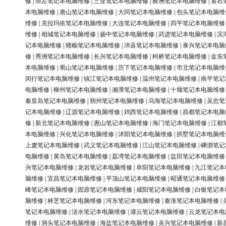
修
|
崇左笔记本电脑维修
|
三亚笔记本电脑维修
|
株洲笔记本电脑维修
|
黄石
本电脑维修
|
唐山笔记本电脑维修
|
大同笔记本电脑维修
|
包头笔记本电脑维
维修
|
克拉玛依笔记本电脑维修
|
大连笔记本电脑维修
|
四平笔记本电脑维修
维修
|
相城笔记本电脑维修
|
扬中笔记本电脑维修
|
武进笔记本电脑维修
|
滨
记本电脑维修
|
赣榆笔记本电脑维修
|
沛县笔记本电脑维修
|
泰兴笔记本电脑
修
|
秀洲笔记本电脑维修
|
长兴笔记本电脑维修
|
柯桥笔记本电脑维修
|
金东
本电脑维修
|
蜀山笔记本电脑维修
|
历下笔记本电脑维修
|
市北笔记本电脑维
闵行笔记本电脑维修
|
镇江笔记本电脑维修
|
温州笔记本电脑维修
|
南平笔记
电脑维修
|
柳州笔记本电脑维修
|
湘潭笔记本电脑维修
|
十堰笔记本电脑维修
秦皇岛笔记本电脑维修
|
朔州笔记本电脑维修
|
乌海笔记本电脑维修
|
吴忠笔
记本电脑维修
|
辽源笔记本电脑维修
|
鸡西笔记本电脑维修
|
昌都笔记本电脑
修
|
新北笔记本电脑维修
|
惠山笔记本电脑维修
|
海门笔记本电脑维修
|
江都
本电脑维修
|
兴化笔记本电脑维修
|
沭阳笔记本电脑维修
|
拱墅笔记本电脑维
上虞笔记本电脑维修
|
武义笔记本电脑维修
|
江山笔记本电脑维修
|
嵊泗笔记
电脑维修
|
黄岛笔记本电脑维修
|
荔湾笔记本电脑维修
|
盐田笔记本电脑维修
兴笔记本电脑维修
|
龙岩笔记本电脑维修
|
阜阳笔记本电脑维修
|
九江笔记本
脑维修
|
宜昌笔记本电脑维修
|
平顶山笔记本电脑维修
|
昭通笔记本电脑维修
峰笔记本电脑维修
|
固原笔记本电脑维修
|
咸阳笔记本电脑维修
|
白银笔记本
脑维修
|
林芝笔记本电脑维修
|
河东笔记本电脑维修
|
秦淮笔记本电脑维修
|
笔记本电脑维修
|
涟水笔记本电脑维修
|
灌云笔记本电脑维修
|
云龙笔记本电
维修
|
洞头笔记本电脑维修
|
海盐笔记本电脑维修
|
吴兴笔记本电脑维修
|
新