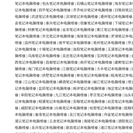
笔记本电脑维修
|
包头笔记本电脑维修
|
石嘴山笔记本电脑维修
|
海东笔记本
记本电脑维修
|
四平笔记本电脑维修
|
齐齐哈尔笔记本电脑维修
|
日喀则笔记
电脑维修
|
武进笔记本电脑维修
|
滨湖笔记本电脑维修
|
通州笔记本电脑维修
县笔记本电脑维修
|
泰兴笔记本电脑维修
|
宿豫笔记本电脑维修
|
下城笔记本
脑维修
|
柯桥笔记本电脑维修
|
金东笔记本电脑维修
|
衢江笔记本电脑维修
|
笔记本电脑维修
|
市北笔记本电脑维修
|
海珠笔记本电脑维修
|
罗湖笔记本电
维修
|
温州笔记本电脑维修
|
南平笔记本电脑维修
|
亳州笔记本电脑维修
|
萍
记本电脑维修
|
十堰笔记本电脑维修
|
洛阳笔记本电脑维修
|
玉溪笔记本电脑
脑维修
|
乌海笔记本电脑维修
|
吴忠笔记本电脑维修
|
宝鸡笔记本电脑维修
|
西笔记本电脑维修
|
昌都笔记本电脑维修
|
南开笔记本电脑维修
|
建邺笔记本
脑维修
|
海门笔记本电脑维修
|
江都笔记本电脑维修
|
大丰笔记本电脑维修
|
笔记本电脑维修
|
拱墅笔记本电脑维修
|
奉化笔记本电脑维修
|
瓯海笔记本电
维修
|
江山笔记本电脑维修
|
嵊泗笔记本电脑维修
|
椒江笔记本电脑维修
|
缙
记本电脑维修
|
盐田笔记本电脑维修
|
南岸笔记本电脑维修
|
海定笔记本电脑
修
|
阜阳笔记本电脑维修
|
九江笔记本电脑维修
|
枣庄笔记本电脑维修
|
汕头
记本电脑维修
|
昭通笔记本电脑维修
|
安顺笔记本电脑维修
|
自贡笔记本电脑
修
|
咸阳笔记本电脑维修
|
白银笔记本电脑维修
|
哈密笔记本电脑维修
|
抚顺
本电脑维修
|
秦淮笔记本电脑维修
|
吴江笔记本电脑维修
|
丹徒笔记本电脑维
灌云笔记本电脑维修
|
云龙笔记本电脑维修
|
海陵笔记本电脑维修
|
泗阳笔记
电脑维修
|
吴兴笔记本电脑维修
|
新昌笔记本电脑维修
|
浦江笔记本电脑维修