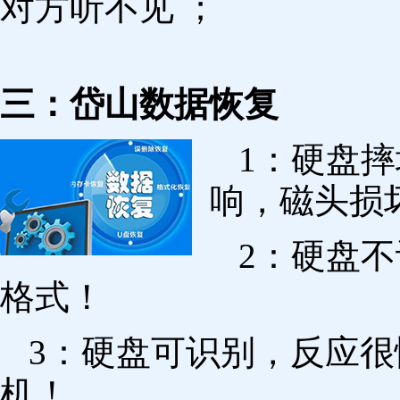
对方听不见 ；
三：岱山数据恢复
1：硬盘
响，磁头损
2：硬盘
格式！
3：硬盘可识别，反应
机！