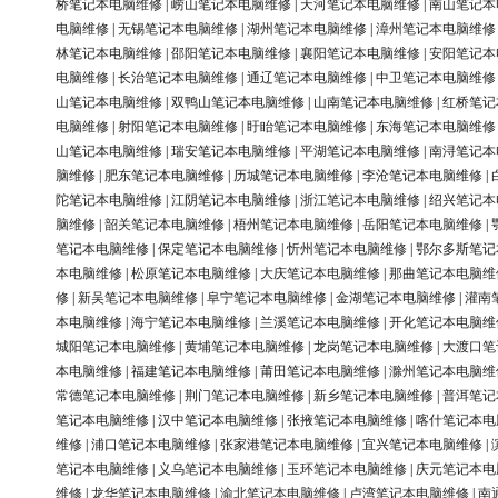
桥笔记本电脑维修
|
崂山笔记本电脑维修
|
天河笔记本电脑维修
|
南山笔记本
电脑维修
|
无锡笔记本电脑维修
|
湖州笔记本电脑维修
|
漳州笔记本电脑维修
林笔记本电脑维修
|
邵阳笔记本电脑维修
|
襄阳笔记本电脑维修
|
安阳笔记本
电脑维修
|
长治笔记本电脑维修
|
通辽笔记本电脑维修
|
中卫笔记本电脑维修
山笔记本电脑维修
|
双鸭山笔记本电脑维修
|
山南笔记本电脑维修
|
红桥笔记
电脑维修
|
射阳笔记本电脑维修
|
盱眙笔记本电脑维修
|
东海笔记本电脑维修
山笔记本电脑维修
|
瑞安笔记本电脑维修
|
平湖笔记本电脑维修
|
南浔笔记本
脑维修
|
肥东笔记本电脑维修
|
历城笔记本电脑维修
|
李沧笔记本电脑维修
|
陀笔记本电脑维修
|
江阴笔记本电脑维修
|
浙江笔记本电脑维修
|
绍兴笔记本
脑维修
|
韶关笔记本电脑维修
|
梧州笔记本电脑维修
|
岳阳笔记本电脑维修
|
笔记本电脑维修
|
保定笔记本电脑维修
|
忻州笔记本电脑维修
|
鄂尔多斯笔记
本电脑维修
|
松原笔记本电脑维修
|
大庆笔记本电脑维修
|
那曲笔记本电脑维
修
|
新吴笔记本电脑维修
|
阜宁笔记本电脑维修
|
金湖笔记本电脑维修
|
灌南
本电脑维修
|
海宁笔记本电脑维修
|
兰溪笔记本电脑维修
|
开化笔记本电脑维
城阳笔记本电脑维修
|
黄埔笔记本电脑维修
|
龙岗笔记本电脑维修
|
大渡口笔
本电脑维修
|
福建笔记本电脑维修
|
莆田笔记本电脑维修
|
滁州笔记本电脑维
常德笔记本电脑维修
|
荆门笔记本电脑维修
|
新乡笔记本电脑维修
|
普洱笔记
笔记本电脑维修
|
汉中笔记本电脑维修
|
张掖笔记本电脑维修
|
喀什笔记本电
维修
|
浦口笔记本电脑维修
|
张家港笔记本电脑维修
|
宜兴笔记本电脑维修
|
笔记本电脑维修
|
义乌笔记本电脑维修
|
玉环笔记本电脑维修
|
庆元笔记本电
维修
|
龙华笔记本电脑维修
|
渝北笔记本电脑维修
|
卢湾笔记本电脑维修
|
南