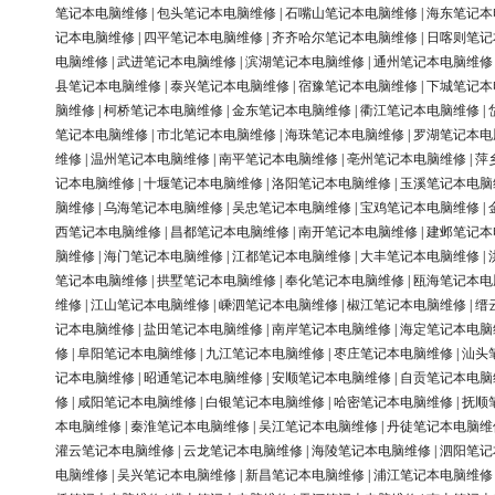
笔记本电脑维修
|
包头笔记本电脑维修
|
石嘴山笔记本电脑维修
|
海东笔记本
记本电脑维修
|
四平笔记本电脑维修
|
齐齐哈尔笔记本电脑维修
|
日喀则笔记
电脑维修
|
武进笔记本电脑维修
|
滨湖笔记本电脑维修
|
通州笔记本电脑维修
县笔记本电脑维修
|
泰兴笔记本电脑维修
|
宿豫笔记本电脑维修
|
下城笔记本
脑维修
|
柯桥笔记本电脑维修
|
金东笔记本电脑维修
|
衢江笔记本电脑维修
|
笔记本电脑维修
|
市北笔记本电脑维修
|
海珠笔记本电脑维修
|
罗湖笔记本电
维修
|
温州笔记本电脑维修
|
南平笔记本电脑维修
|
亳州笔记本电脑维修
|
萍
记本电脑维修
|
十堰笔记本电脑维修
|
洛阳笔记本电脑维修
|
玉溪笔记本电脑
脑维修
|
乌海笔记本电脑维修
|
吴忠笔记本电脑维修
|
宝鸡笔记本电脑维修
|
西笔记本电脑维修
|
昌都笔记本电脑维修
|
南开笔记本电脑维修
|
建邺笔记本
脑维修
|
海门笔记本电脑维修
|
江都笔记本电脑维修
|
大丰笔记本电脑维修
|
笔记本电脑维修
|
拱墅笔记本电脑维修
|
奉化笔记本电脑维修
|
瓯海笔记本电
维修
|
江山笔记本电脑维修
|
嵊泗笔记本电脑维修
|
椒江笔记本电脑维修
|
缙
记本电脑维修
|
盐田笔记本电脑维修
|
南岸笔记本电脑维修
|
海定笔记本电脑
修
|
阜阳笔记本电脑维修
|
九江笔记本电脑维修
|
枣庄笔记本电脑维修
|
汕头
记本电脑维修
|
昭通笔记本电脑维修
|
安顺笔记本电脑维修
|
自贡笔记本电脑
修
|
咸阳笔记本电脑维修
|
白银笔记本电脑维修
|
哈密笔记本电脑维修
|
抚顺
本电脑维修
|
秦淮笔记本电脑维修
|
吴江笔记本电脑维修
|
丹徒笔记本电脑维
灌云笔记本电脑维修
|
云龙笔记本电脑维修
|
海陵笔记本电脑维修
|
泗阳笔记
电脑维修
|
吴兴笔记本电脑维修
|
新昌笔记本电脑维修
|
浦江笔记本电脑维修