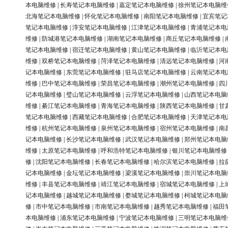
本电脑维修
|
长寿笔记本电脑维修
|
嘉定笔记本电脑维修
|
徐州笔记本电脑维
北海笔记本电脑维修
|
怀化笔记本电脑维修
|
南阳笔记本电脑维修
|
宜宾笔记
笔记本电脑维修
|
淳安笔记本电脑维修
|
江津笔记本电脑维修
|
青浦笔记本电
维修
|
防城港笔记本电脑维修
|
湖南笔记本电脑维修
|
商丘笔记本电脑维修
|
笔记本电脑维修
|
宿迁笔记本电脑维修
|
黄山笔记本电脑维修
|
临沂笔记本电
维修
|
双桥笔记本电脑维修
|
菏泽笔记本电脑维修
|
清远笔记本电脑维修
|
河
记本电脑维修
|
东莞笔记本电脑维修
|
驻马店笔记本电脑维修
|
云南笔记本电
维修
|
巴中笔记本电脑维修
|
荣昌笔记本电脑维修
|
潮州笔记本电脑维修
|
四
记本电脑维修
|
璧山笔记本电脑维修
|
云浮笔记本电脑维修
|
山西笔记本电脑
维修
|
綦江笔记本电脑维修
|
青海笔记本电脑维修
|
陕西笔记本电脑维修
|
甘
笔记本电脑维修
|
西藏笔记本电脑维修
|
合肥笔记本电脑维修
|
天津笔记本电
维修
|
杭州笔记本电脑维修
|
泉州笔记本电脑维修
|
宿州笔记本电脑维修
|
南
记本电脑维修
|
长沙笔记本电脑维修
|
武汉笔记本电脑维修
|
郑州笔记本电脑
维修
|
太原笔记本电脑维修
|
呼和浩特笔记本电脑维修
|
银川笔记本电脑维修
修
|
沈阳笔记本电脑维修
|
长春笔记本电脑维修
|
哈尔滨笔记本电脑维修
|
拉
记本电脑维修
|
金坛笔记本电脑维修
|
梁溪笔记本电脑维修
|
崇川笔记本电脑
维修
|
丰县笔记本电脑维修
|
靖江笔记本电脑维修
|
宿城笔记本电脑维修
|
上
记本电脑维修
|
越城笔记本电脑维修
|
婺城笔记本电脑维修
|
柯城笔记本电脑
修
|
市中笔记本电脑维修
|
市南笔记本电脑维修
|
越秀笔记本电脑维修
|
福田
本电脑维修
|
浦东笔记本电脑维修
|
宁波笔记本电脑维修
|
三明笔记本电脑维