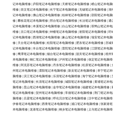
记本电脑维修
|
庐阳笔记本电脑维修
|
天桥笔记本电脑维修
|
崂山笔记本电脑
维修
|
崇文笔记本电脑维修
|
长宁笔记本电脑维修
|
无锡笔记本电脑维修
|
湖
记本电脑维修
|
佛山笔记本电脑维修
|
桂林笔记本电脑维修
|
邵阳笔记本电脑
修
|
攀枝花笔记本电脑维修
|
邢台笔记本电脑维修
|
长治笔记本电脑维修
|
通
记本电脑维修
|
本溪笔记本电脑维修
|
白山笔记本电脑维修
|
双鸭山笔记本电
维修
|
京口笔记本电脑维修
|
钟楼笔记本电脑维修
|
射阳笔记本电脑维修
|
盱
记本电脑维修
|
西湖笔记本电脑维修
|
象山笔记本电脑维修
|
瑞安笔记本电脑
修
|
天台笔记本电脑维修
|
松阳笔记本电脑维修
|
肥东笔记本电脑维修
|
历城
记本电脑维修
|
丰台笔记本电脑维修
|
普陀笔记本电脑维修
|
江阴笔记本电脑
修
|
鹰潭笔记本电脑维修
|
烟台笔记本电脑维修
|
韶关笔记本电脑维修
|
梧州
本电脑维修
|
铜仁笔记本电脑维修
|
泸州笔记本电脑维修
|
保定笔记本电脑维
维修
|
阿克苏笔记本电脑维修
|
丹东笔记本电脑维修
|
松原笔记本电脑维修
|
州笔记本电脑维修
|
溧阳笔记本电脑维修
|
新吴笔记本电脑维修
|
阜宁笔记本
脑维修
|
滨江笔记本电脑维修
|
乐清笔记本电脑维修
|
海宁笔记本电脑维修
|
笔记本电脑维修
|
长清笔记本电脑维修
|
城阳笔记本电脑维修
|
黄埔笔记本电
脑维修
|
昆山笔记本电脑维修
|
金华笔记本电脑维修
|
福建笔记本电脑维修
|
笔记本电脑维修
|
贺州笔记本电脑维修
|
常德笔记本电脑维修
|
荆门笔记本电
脑维修
|
吕梁笔记本电脑维修
|
呼伦贝尔笔记本电脑维修
|
汉中笔记本电脑维
伊春笔记本电脑维修
|
西青笔记本电脑维修
|
浦口笔记本电脑维修
|
张家港笔
本电脑维修
|
龙港笔记本电脑维修
|
桐乡笔记本电脑维修
|
义乌笔记本电脑维