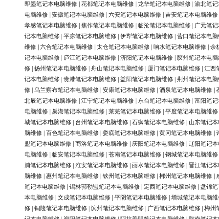
即墨笔记本电脑维修
|
花都笔记本电脑维修
|
龙华笔记本电脑维修
|
渝北笔记
电脑维修
|
安徽笔记本电脑维修
|
六安笔记本电脑维修
|
吉安笔记本电脑维修
孝感笔记本电脑维修
|
焦作笔记本电脑维修
|
临沧笔记本电脑维修
|
广元笔记
记本电脑维修
|
平凉笔记本电脑维修
|
伊犁笔记本电脑维修
|
营口笔记本电脑
维修
|
六合笔记本电脑维修
|
太仓笔记本电脑维修
|
响水笔记本电脑维修
|
余
记本电脑维修
|
庐江笔记本电脑维修
|
济阳笔记本电脑维修
|
胶州笔记本电脑
修
|
扬州笔记本电脑维修
|
舟山笔记本电脑维修
|
厦门笔记本电脑维修
|
江西
记本电脑维修
|
贵港笔记本电脑维修
|
益阳笔记本电脑维修
|
荆州笔记本电脑
修
|
乌兰察布笔记本电脑维修
|
安康笔记本电脑维修
|
酒泉笔记本电脑维修
|
北辰笔记本电脑维修
|
江宁笔记本电脑维修
|
东台笔记本电脑维修
|
富阳笔记
电脑维修
|
巢湖笔记本电脑维修
|
莱芜笔记本电脑维修
|
平度笔记本电脑维修
城笔记本电脑维修
|
台州笔记本电脑维修
|
石狮笔记本电脑维修
|
山东笔记本
脑维修
|
百色笔记本电脑维修
|
娄底笔记本电脑维修
|
黄冈笔记本电脑维修
|
盟笔记本电脑维修
|
商洛笔记本电脑维修
|
庆阳笔记本电脑维修
|
辽阳笔记本
电脑维修
|
临安笔记本电脑维修
|
苍南笔记本电脑维修
|
钢城笔记本电脑维修
浦笔记本电脑维修
|
淮安笔记本电脑维修
|
丽水笔记本电脑维修
|
晋江笔记本
脑维修
|
惠州笔记本电脑维修
|
钦州笔记本电脑维修
|
郴州笔记本电脑维修
|
笔记本电脑维修
|
锡林郭勒盟笔记本电脑维修
|
定西笔记本电脑维修
|
盘锦笔
本电脑维修
|
文成笔记本电脑维修
|
平阴笔记本电脑维修
|
增城笔记本电脑维
修
|
铜陵笔记本电脑维修
|
滨州笔记本电脑维修
|
广西笔记本电脑维修
|
梅州