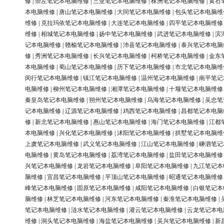
修
|
崇左笔记本电脑维修
|
三亚笔记本电脑维修
|
株洲笔记本电脑维修
|
黄石
本电脑维修
|
唐山笔记本电脑维修
|
大同笔记本电脑维修
|
包头笔记本电脑维
维修
|
克拉玛依笔记本电脑维修
|
大连笔记本电脑维修
|
四平笔记本电脑维修
维修
|
相城笔记本电脑维修
|
扬中笔记本电脑维修
|
武进笔记本电脑维修
|
滨
记本电脑维修
|
赣榆笔记本电脑维修
|
沛县笔记本电脑维修
|
泰兴笔记本电脑
修
|
秀洲笔记本电脑维修
|
长兴笔记本电脑维修
|
柯桥笔记本电脑维修
|
金东
本电脑维修
|
蜀山笔记本电脑维修
|
历下笔记本电脑维修
|
市北笔记本电脑维
闵行笔记本电脑维修
|
镇江笔记本电脑维修
|
温州笔记本电脑维修
|
南平笔记
电脑维修
|
柳州笔记本电脑维修
|
湘潭笔记本电脑维修
|
十堰笔记本电脑维修
秦皇岛笔记本电脑维修
|
朔州笔记本电脑维修
|
乌海笔记本电脑维修
|
吴忠笔
记本电脑维修
|
辽源笔记本电脑维修
|
鸡西笔记本电脑维修
|
昌都笔记本电脑
修
|
新北笔记本电脑维修
|
惠山笔记本电脑维修
|
海门笔记本电脑维修
|
江都
本电脑维修
|
兴化笔记本电脑维修
|
沭阳笔记本电脑维修
|
拱墅笔记本电脑维
上虞笔记本电脑维修
|
武义笔记本电脑维修
|
江山笔记本电脑维修
|
嵊泗笔记
电脑维修
|
黄岛笔记本电脑维修
|
荔湾笔记本电脑维修
|
盐田笔记本电脑维修
兴笔记本电脑维修
|
龙岩笔记本电脑维修
|
阜阳笔记本电脑维修
|
九江笔记本
脑维修
|
宜昌笔记本电脑维修
|
平顶山笔记本电脑维修
|
昭通笔记本电脑维修
峰笔记本电脑维修
|
固原笔记本电脑维修
|
咸阳笔记本电脑维修
|
白银笔记本
脑维修
|
林芝笔记本电脑维修
|
河东笔记本电脑维修
|
秦淮笔记本电脑维修
|
笔记本电脑维修
|
涟水笔记本电脑维修
|
灌云笔记本电脑维修
|
云龙笔记本电
维修
|
洞头笔记本电脑维修
|
海盐笔记本电脑维修
|
吴兴笔记本电脑维修
|
新