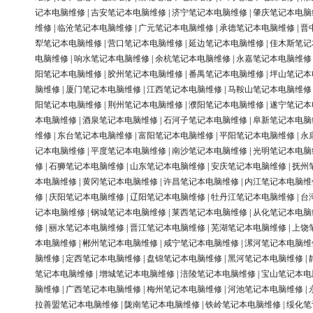
记本电脑维修
|
吉安笔记本电脑维修
|
济宁笔记本电脑维修
|
肇庆笔记本电脑
维修
|
临沧笔记本电脑维修
|
广元笔记本电脑维修
|
承德笔记本电脑维修
|
晋
犁笔记本电脑维修
|
营口笔记本电脑维修
|
延边笔记本电脑维修
|
佳木斯笔记
电脑维修
|
响水笔记本电脑维修
|
余杭笔记本电脑维修
|
永嘉笔记本电脑维修
阳笔记本电脑维修
|
胶州笔记本电脑维修
|
番禺笔记本电脑维修
|
坪山笔记本
脑维修
|
厦门笔记本电脑维修
|
江西笔记本电脑维修
|
马鞍山笔记本电脑维修
阳笔记本电脑维修
|
荆州笔记本电脑维修
|
濮阳笔记本电脑维修
|
遂宁笔记本
本电脑维修
|
酒泉笔记本电脑维修
|
石河子笔记本电脑维修
|
阜新笔记本电脑
维修
|
东台笔记本电脑维修
|
富阳笔记本电脑维修
|
平阳笔记本电脑维修
|
永
记本电脑维修
|
平度笔记本电脑维修
|
南沙笔记本电脑维修
|
光明笔记本电脑
修
|
石狮笔记本电脑维修
|
山东笔记本电脑维修
|
安庆笔记本电脑维修
|
抚州
本电脑维修
|
黄冈笔记本电脑维修
|
许昌笔记本电脑维修
|
内江笔记本电脑维
修
|
庆阳笔记本电脑维修
|
辽阳笔记本电脑维修
|
牡丹江笔记本电脑维修
|
台
记本电脑维修
|
钢城笔记本电脑维修
|
莱西笔记本电脑维修
|
从化笔记本电脑
修
|
丽水笔记本电脑维修
|
晋江笔记本电脑维修
|
芜湖笔记本电脑维修
|
上饶
本电脑维修
|
郴州笔记本电脑维修
|
咸宁笔记本电脑维修
|
漯河笔记本电脑维
脑维修
|
定西笔记本电脑维修
|
盘锦笔记本电脑维修
|
黑河笔记本电脑维修
|
笔记本电脑维修
|
增城笔记本电脑维修
|
涪陵笔记本电脑维修
|
宝山笔记本电
脑维修
|
广西笔记本电脑维修
|
梅州笔记本电脑维修
|
河池笔记本电脑维修
|
拉善盟笔记本电脑维修
|
陇南笔记本电脑维修
|
铁岭笔记本电脑维修
|
绥化笔