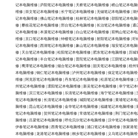
记本电脑维修
|
庐阳笔记本电脑维修
|
天桥笔记本电脑维修
|
崂山笔记本电脑
维修
|
崇文笔记本电脑维修
|
长宁笔记本电脑维修
|
无锡笔记本电脑维修
|
湖
记本电脑维修
|
佛山笔记本电脑维修
|
桂林笔记本电脑维修
|
邵阳笔记本电脑
修
|
攀枝花笔记本电脑维修
|
邢台笔记本电脑维修
|
长治笔记本电脑维修
|
通
记本电脑维修
|
本溪笔记本电脑维修
|
白山笔记本电脑维修
|
双鸭山笔记本电
维修
|
京口笔记本电脑维修
|
钟楼笔记本电脑维修
|
射阳笔记本电脑维修
|
盱
记本电脑维修
|
西湖笔记本电脑维修
|
象山笔记本电脑维修
|
瑞安笔记本电脑
修
|
天台笔记本电脑维修
|
松阳笔记本电脑维修
|
肥东笔记本电脑维修
|
历城
记本电脑维修
|
丰台笔记本电脑维修
|
普陀笔记本电脑维修
|
江阴笔记本电脑
修
|
鹰潭笔记本电脑维修
|
烟台笔记本电脑维修
|
韶关笔记本电脑维修
|
梧州
本电脑维修
|
铜仁笔记本电脑维修
|
泸州笔记本电脑维修
|
保定笔记本电脑维
维修
|
阿克苏笔记本电脑维修
|
丹东笔记本电脑维修
|
松原笔记本电脑维修
|
州笔记本电脑维修
|
溧阳笔记本电脑维修
|
新吴笔记本电脑维修
|
阜宁笔记本
脑维修
|
滨江笔记本电脑维修
|
乐清笔记本电脑维修
|
海宁笔记本电脑维修
|
笔记本电脑维修
|
长清笔记本电脑维修
|
城阳笔记本电脑维修
|
黄埔笔记本电
脑维修
|
昆山笔记本电脑维修
|
金华笔记本电脑维修
|
福建笔记本电脑维修
|
笔记本电脑维修
|
贺州笔记本电脑维修
|
常德笔记本电脑维修
|
荆门笔记本电
脑维修
|
吕梁笔记本电脑维修
|
呼伦贝尔笔记本电脑维修
|
汉中笔记本电脑维
伊春笔记本电脑维修
|
西青笔记本电脑维修
|
浦口笔记本电脑维修
|
张家港笔
本电脑维修
|
龙港笔记本电脑维修
|
桐乡笔记本电脑维修
|
义乌笔记本电脑维