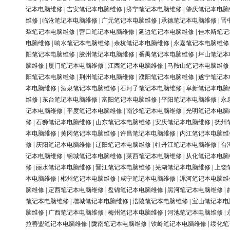
记本电脑维修
|
吉安笔记本电脑维修
|
济宁笔记本电脑维修
|
肇庆笔记本电脑
维修
|
临沧笔记本电脑维修
|
广元笔记本电脑维修
|
承德笔记本电脑维修
|
晋
犁笔记本电脑维修
|
营口笔记本电脑维修
|
延边笔记本电脑维修
|
佳木斯笔记
电脑维修
|
响水笔记本电脑维修
|
余杭笔记本电脑维修
|
永嘉笔记本电脑维修
阳笔记本电脑维修
|
胶州笔记本电脑维修
|
番禺笔记本电脑维修
|
坪山笔记本
脑维修
|
厦门笔记本电脑维修
|
江西笔记本电脑维修
|
马鞍山笔记本电脑维修
阳笔记本电脑维修
|
荆州笔记本电脑维修
|
濮阳笔记本电脑维修
|
遂宁笔记本
本电脑维修
|
酒泉笔记本电脑维修
|
石河子笔记本电脑维修
|
阜新笔记本电脑
维修
|
东台笔记本电脑维修
|
富阳笔记本电脑维修
|
平阳笔记本电脑维修
|
永
记本电脑维修
|
平度笔记本电脑维修
|
南沙笔记本电脑维修
|
光明笔记本电脑
修
|
石狮笔记本电脑维修
|
山东笔记本电脑维修
|
安庆笔记本电脑维修
|
抚州
本电脑维修
|
黄冈笔记本电脑维修
|
许昌笔记本电脑维修
|
内江笔记本电脑维
修
|
庆阳笔记本电脑维修
|
辽阳笔记本电脑维修
|
牡丹江笔记本电脑维修
|
台
记本电脑维修
|
钢城笔记本电脑维修
|
莱西笔记本电脑维修
|
从化笔记本电脑
修
|
丽水笔记本电脑维修
|
晋江笔记本电脑维修
|
芜湖笔记本电脑维修
|
上饶
本电脑维修
|
郴州笔记本电脑维修
|
咸宁笔记本电脑维修
|
漯河笔记本电脑维
脑维修
|
定西笔记本电脑维修
|
盘锦笔记本电脑维修
|
黑河笔记本电脑维修
|
笔记本电脑维修
|
增城笔记本电脑维修
|
涪陵笔记本电脑维修
|
宝山笔记本电
脑维修
|
广西笔记本电脑维修
|
梅州笔记本电脑维修
|
河池笔记本电脑维修
|
拉善盟笔记本电脑维修
|
陇南笔记本电脑维修
|
铁岭笔记本电脑维修
|
绥化笔