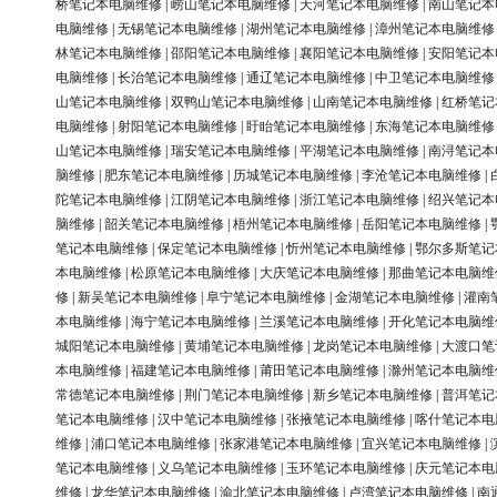
桥笔记本电脑维修
|
崂山笔记本电脑维修
|
天河笔记本电脑维修
|
南山笔记本
电脑维修
|
无锡笔记本电脑维修
|
湖州笔记本电脑维修
|
漳州笔记本电脑维修
林笔记本电脑维修
|
邵阳笔记本电脑维修
|
襄阳笔记本电脑维修
|
安阳笔记本
电脑维修
|
长治笔记本电脑维修
|
通辽笔记本电脑维修
|
中卫笔记本电脑维修
山笔记本电脑维修
|
双鸭山笔记本电脑维修
|
山南笔记本电脑维修
|
红桥笔记
电脑维修
|
射阳笔记本电脑维修
|
盱眙笔记本电脑维修
|
东海笔记本电脑维修
山笔记本电脑维修
|
瑞安笔记本电脑维修
|
平湖笔记本电脑维修
|
南浔笔记本
脑维修
|
肥东笔记本电脑维修
|
历城笔记本电脑维修
|
李沧笔记本电脑维修
|
陀笔记本电脑维修
|
江阴笔记本电脑维修
|
浙江笔记本电脑维修
|
绍兴笔记本
脑维修
|
韶关笔记本电脑维修
|
梧州笔记本电脑维修
|
岳阳笔记本电脑维修
|
笔记本电脑维修
|
保定笔记本电脑维修
|
忻州笔记本电脑维修
|
鄂尔多斯笔记
本电脑维修
|
松原笔记本电脑维修
|
大庆笔记本电脑维修
|
那曲笔记本电脑维
修
|
新吴笔记本电脑维修
|
阜宁笔记本电脑维修
|
金湖笔记本电脑维修
|
灌南
本电脑维修
|
海宁笔记本电脑维修
|
兰溪笔记本电脑维修
|
开化笔记本电脑维
城阳笔记本电脑维修
|
黄埔笔记本电脑维修
|
龙岗笔记本电脑维修
|
大渡口笔
本电脑维修
|
福建笔记本电脑维修
|
莆田笔记本电脑维修
|
滁州笔记本电脑维
常德笔记本电脑维修
|
荆门笔记本电脑维修
|
新乡笔记本电脑维修
|
普洱笔记
笔记本电脑维修
|
汉中笔记本电脑维修
|
张掖笔记本电脑维修
|
喀什笔记本电
维修
|
浦口笔记本电脑维修
|
张家港笔记本电脑维修
|
宜兴笔记本电脑维修
|
笔记本电脑维修
|
义乌笔记本电脑维修
|
玉环笔记本电脑维修
|
庆元笔记本电
维修
|
龙华笔记本电脑维修
|
渝北笔记本电脑维修
|
卢湾笔记本电脑维修
|
南