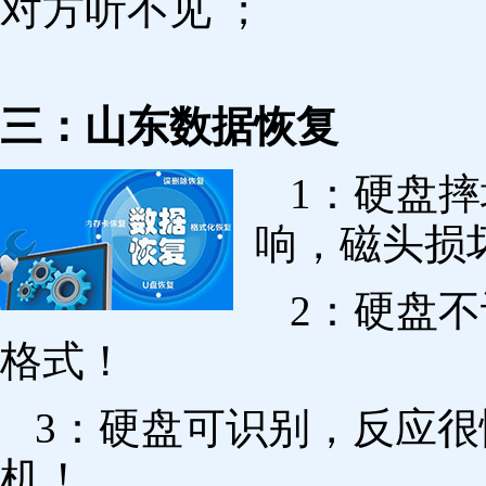
对方听不见 ；
三：山东数据恢复
1：硬盘
响，磁头损
2：硬盘
格式！
3：硬盘可识别，反应
机！