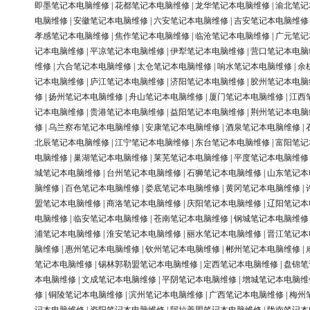
即墨笔记本电脑维修
|
花都笔记本电脑维修
|
龙华笔记本电脑维修
|
渝北笔记
电脑维修
|
安徽笔记本电脑维修
|
六安笔记本电脑维修
|
吉安笔记本电脑维修
孝感笔记本电脑维修
|
焦作笔记本电脑维修
|
临沧笔记本电脑维修
|
广元笔记
记本电脑维修
|
平凉笔记本电脑维修
|
伊犁笔记本电脑维修
|
营口笔记本电脑
维修
|
六合笔记本电脑维修
|
太仓笔记本电脑维修
|
响水笔记本电脑维修
|
余
记本电脑维修
|
庐江笔记本电脑维修
|
济阳笔记本电脑维修
|
胶州笔记本电脑
修
|
扬州笔记本电脑维修
|
舟山笔记本电脑维修
|
厦门笔记本电脑维修
|
江西
记本电脑维修
|
贵港笔记本电脑维修
|
益阳笔记本电脑维修
|
荆州笔记本电脑
修
|
乌兰察布笔记本电脑维修
|
安康笔记本电脑维修
|
酒泉笔记本电脑维修
|
北辰笔记本电脑维修
|
江宁笔记本电脑维修
|
东台笔记本电脑维修
|
富阳笔记
电脑维修
|
巢湖笔记本电脑维修
|
莱芜笔记本电脑维修
|
平度笔记本电脑维修
城笔记本电脑维修
|
台州笔记本电脑维修
|
石狮笔记本电脑维修
|
山东笔记本
脑维修
|
百色笔记本电脑维修
|
娄底笔记本电脑维修
|
黄冈笔记本电脑维修
|
盟笔记本电脑维修
|
商洛笔记本电脑维修
|
庆阳笔记本电脑维修
|
辽阳笔记本
电脑维修
|
临安笔记本电脑维修
|
苍南笔记本电脑维修
|
钢城笔记本电脑维修
浦笔记本电脑维修
|
淮安笔记本电脑维修
|
丽水笔记本电脑维修
|
晋江笔记本
脑维修
|
惠州笔记本电脑维修
|
钦州笔记本电脑维修
|
郴州笔记本电脑维修
|
笔记本电脑维修
|
锡林郭勒盟笔记本电脑维修
|
定西笔记本电脑维修
|
盘锦笔
本电脑维修
|
文成笔记本电脑维修
|
平阴笔记本电脑维修
|
增城笔记本电脑维
修
|
铜陵笔记本电脑维修
|
滨州笔记本电脑维修
|
广西笔记本电脑维修
|
梅州