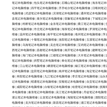
笔记本电脑维修
|
包头笔记本电脑维修
|
石嘴山笔记本电脑维修
|
海东笔记本
记本电脑维修
|
四平笔记本电脑维修
|
齐齐哈尔笔记本电脑维修
|
日喀则笔记
电脑维修
|
武进笔记本电脑维修
|
滨湖笔记本电脑维修
|
通州笔记本电脑维修
县笔记本电脑维修
|
泰兴笔记本电脑维修
|
宿豫笔记本电脑维修
|
下城笔记本
脑维修
|
柯桥笔记本电脑维修
|
金东笔记本电脑维修
|
衢江笔记本电脑维修
|
笔记本电脑维修
|
市北笔记本电脑维修
|
海珠笔记本电脑维修
|
罗湖笔记本电
维修
|
温州笔记本电脑维修
|
南平笔记本电脑维修
|
亳州笔记本电脑维修
|
萍
记本电脑维修
|
十堰笔记本电脑维修
|
洛阳笔记本电脑维修
|
玉溪笔记本电脑
脑维修
|
乌海笔记本电脑维修
|
吴忠笔记本电脑维修
|
宝鸡笔记本电脑维修
|
西笔记本电脑维修
|
昌都笔记本电脑维修
|
南开笔记本电脑维修
|
建邺笔记本
脑维修
|
海门笔记本电脑维修
|
江都笔记本电脑维修
|
大丰笔记本电脑维修
|
笔记本电脑维修
|
拱墅笔记本电脑维修
|
奉化笔记本电脑维修
|
瓯海笔记本电
维修
|
江山笔记本电脑维修
|
嵊泗笔记本电脑维修
|
椒江笔记本电脑维修
|
缙
记本电脑维修
|
盐田笔记本电脑维修
|
南岸笔记本电脑维修
|
海定笔记本电脑
修
|
阜阳笔记本电脑维修
|
九江笔记本电脑维修
|
枣庄笔记本电脑维修
|
汕头
记本电脑维修
|
昭通笔记本电脑维修
|
安顺笔记本电脑维修
|
自贡笔记本电脑
修
|
咸阳笔记本电脑维修
|
白银笔记本电脑维修
|
哈密笔记本电脑维修
|
抚顺
本电脑维修
|
秦淮笔记本电脑维修
|
吴江笔记本电脑维修
|
丹徒笔记本电脑维
灌云笔记本电脑维修
|
云龙笔记本电脑维修
|
海陵笔记本电脑维修
|
泗阳笔记
电脑维修
|
吴兴笔记本电脑维修
|
新昌笔记本电脑维修
|
浦江笔记本电脑维修