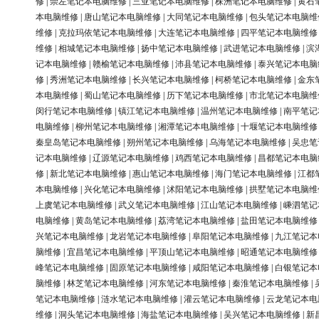
修
|
崇左笔记本电脑维修
|
三亚笔记本电脑维修
|
株洲笔记本电脑维修
|
黄石
本电脑维修
|
唐山笔记本电脑维修
|
大同笔记本电脑维修
|
包头笔记本电脑维
维修
|
克拉玛依笔记本电脑维修
|
大连笔记本电脑维修
|
四平笔记本电脑维修
维修
|
相城笔记本电脑维修
|
扬中笔记本电脑维修
|
武进笔记本电脑维修
|
滨
记本电脑维修
|
赣榆笔记本电脑维修
|
沛县笔记本电脑维修
|
泰兴笔记本电脑
修
|
秀洲笔记本电脑维修
|
长兴笔记本电脑维修
|
柯桥笔记本电脑维修
|
金东
本电脑维修
|
蜀山笔记本电脑维修
|
历下笔记本电脑维修
|
市北笔记本电脑维
闵行笔记本电脑维修
|
镇江笔记本电脑维修
|
温州笔记本电脑维修
|
南平笔记
电脑维修
|
柳州笔记本电脑维修
|
湘潭笔记本电脑维修
|
十堰笔记本电脑维修
秦皇岛笔记本电脑维修
|
朔州笔记本电脑维修
|
乌海笔记本电脑维修
|
吴忠笔
记本电脑维修
|
辽源笔记本电脑维修
|
鸡西笔记本电脑维修
|
昌都笔记本电脑
修
|
新北笔记本电脑维修
|
惠山笔记本电脑维修
|
海门笔记本电脑维修
|
江都
本电脑维修
|
兴化笔记本电脑维修
|
沭阳笔记本电脑维修
|
拱墅笔记本电脑维
上虞笔记本电脑维修
|
武义笔记本电脑维修
|
江山笔记本电脑维修
|
嵊泗笔记
电脑维修
|
黄岛笔记本电脑维修
|
荔湾笔记本电脑维修
|
盐田笔记本电脑维修
兴笔记本电脑维修
|
龙岩笔记本电脑维修
|
阜阳笔记本电脑维修
|
九江笔记本
脑维修
|
宜昌笔记本电脑维修
|
平顶山笔记本电脑维修
|
昭通笔记本电脑维修
峰笔记本电脑维修
|
固原笔记本电脑维修
|
咸阳笔记本电脑维修
|
白银笔记本
脑维修
|
林芝笔记本电脑维修
|
河东笔记本电脑维修
|
秦淮笔记本电脑维修
|
笔记本电脑维修
|
涟水笔记本电脑维修
|
灌云笔记本电脑维修
|
云龙笔记本电
维修
|
洞头笔记本电脑维修
|
海盐笔记本电脑维修
|
吴兴笔记本电脑维修
|
新