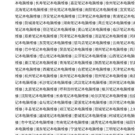
本电脑维修
|
长寿笔记本电脑维修
|
嘉定笔记本电脑维修
|
徐州笔记本电脑维
北海笔记本电脑维修
|
怀化笔记本电脑维修
|
南阳笔记本电脑维修
|
宜宾笔记
笔记本电脑维修
|
淳安笔记本电脑维修
|
江津笔记本电脑维修
|
青浦笔记本电
维修
|
防城港笔记本电脑维修
|
湖南笔记本电脑维修
|
商丘笔记本电脑维修
|
笔记本电脑维修
|
宿迁笔记本电脑维修
|
黄山笔记本电脑维修
|
临沂笔记本电
维修
|
双桥笔记本电脑维修
|
菏泽笔记本电脑维修
|
清远笔记本电脑维修
|
河
记本电脑维修
|
东莞笔记本电脑维修
|
驻马店笔记本电脑维修
|
云南笔记本电
维修
|
巴中笔记本电脑维修
|
荣昌笔记本电脑维修
|
潮州笔记本电脑维修
|
四
记本电脑维修
|
璧山笔记本电脑维修
|
云浮笔记本电脑维修
|
山西笔记本电脑
维修
|
綦江笔记本电脑维修
|
青海笔记本电脑维修
|
陕西笔记本电脑维修
|
甘
笔记本电脑维修
|
西藏笔记本电脑维修
|
合肥笔记本电脑维修
|
天津笔记本电
维修
|
杭州笔记本电脑维修
|
泉州笔记本电脑维修
|
宿州笔记本电脑维修
|
南
记本电脑维修
|
长沙笔记本电脑维修
|
武汉笔记本电脑维修
|
郑州笔记本电脑
维修
|
太原笔记本电脑维修
|
呼和浩特笔记本电脑维修
|
银川笔记本电脑维修
修
|
沈阳笔记本电脑维修
|
长春笔记本电脑维修
|
哈尔滨笔记本电脑维修
|
拉
记本电脑维修
|
金坛笔记本电脑维修
|
梁溪笔记本电脑维修
|
崇川笔记本电脑
维修
|
丰县笔记本电脑维修
|
靖江笔记本电脑维修
|
宿城笔记本电脑维修
|
上
记本电脑维修
|
越城笔记本电脑维修
|
婺城笔记本电脑维修
|
柯城笔记本电脑
修
|
市中笔记本电脑维修
|
市南笔记本电脑维修
|
越秀笔记本电脑维修
|
福田
本电脑维修
|
浦东笔记本电脑维修
|
宁波笔记本电脑维修
|
三明笔记本电脑维