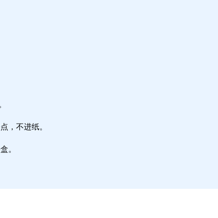
。
墨点，不进纸。
墨盒。