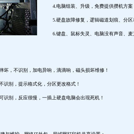
4.电脑组装、升级，免费提供攒机方案
5.硬盘故障修复，逻辑磁道划痕、分
6.键盘、鼠标失灵、电脑没有声音、麦
盘摔坏，不识别，加电异响，滴滴响，磁头损坏维修！
盘不识别，提示格式化，分区更改格式！
盘可识别，反应很慢，一插上硬盘电脑会出现死机！