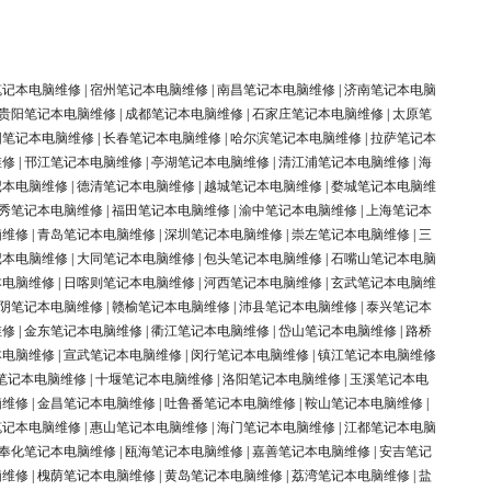
笔记本电脑维修
|
宿州笔记本电脑维修
|
南昌笔记本电脑维修
|
济南笔记本电脑
贵阳笔记本电脑维修
|
成都笔记本电脑维修
|
石家庄笔记本电脑维修
|
太原笔
阳笔记本电脑维修
|
长春笔记本电脑维修
|
哈尔滨笔记本电脑维修
|
拉萨笔记本
维修
|
邗江笔记本电脑维修
|
亭湖笔记本电脑维修
|
清江浦笔记本电脑维修
|
海
记本电脑维修
|
德清笔记本电脑维修
|
越城笔记本电脑维修
|
婺城笔记本电脑维
秀笔记本电脑维修
|
福田笔记本电脑维修
|
渝中笔记本电脑维修
|
上海笔记本
脑维修
|
青岛笔记本电脑维修
|
深圳笔记本电脑维修
|
崇左笔记本电脑维修
|
三
记本电脑维修
|
大同笔记本电脑维修
|
包头笔记本电脑维修
|
石嘴山笔记本电脑
本电脑维修
|
日喀则笔记本电脑维修
|
河西笔记本电脑维修
|
玄武笔记本电脑维
阴笔记本电脑维修
|
赣榆笔记本电脑维修
|
沛县笔记本电脑维修
|
泰兴笔记本
维修
|
金东笔记本电脑维修
|
衢江笔记本电脑维修
|
岱山笔记本电脑维修
|
路桥
本电脑维修
|
宣武笔记本电脑维修
|
闵行笔记本电脑维修
|
镇江笔记本电脑维修
笔记本电脑维修
|
十堰笔记本电脑维修
|
洛阳笔记本电脑维修
|
玉溪笔记本电
脑维修
|
金昌笔记本电脑维修
|
吐鲁番笔记本电脑维修
|
鞍山笔记本电脑维修
|
笔记本电脑维修
|
惠山笔记本电脑维修
|
海门笔记本电脑维修
|
江都笔记本电脑
奉化笔记本电脑维修
|
瓯海笔记本电脑维修
|
嘉善笔记本电脑维修
|
安吉笔记
脑维修
|
槐荫笔记本电脑维修
|
黄岛笔记本电脑维修
|
荔湾笔记本电脑维修
|
盐