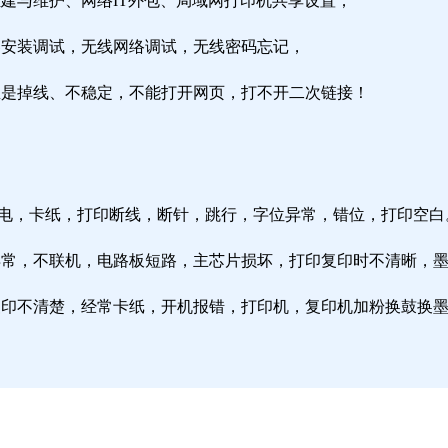
组建与维护、网络IT外包、局域网打印机共享设置；
由器安装调试，无线网络调试，无线密码忘记，
络总是掉线、不稳定，不能打开网页，打不开二次链接！
通电，卡纸，打印断线，断针，跳行，字位异常，错位，打印空白
纸异常，不联机，电路板短路，主芯片损坏，打印复印时不清晰，
印复印不清楚，经常卡纸，开机报错，打印机，复印机加粉换鼓换