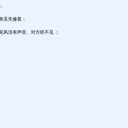
；
区表丢失修复；
克风没有声音、对方听不见 ；