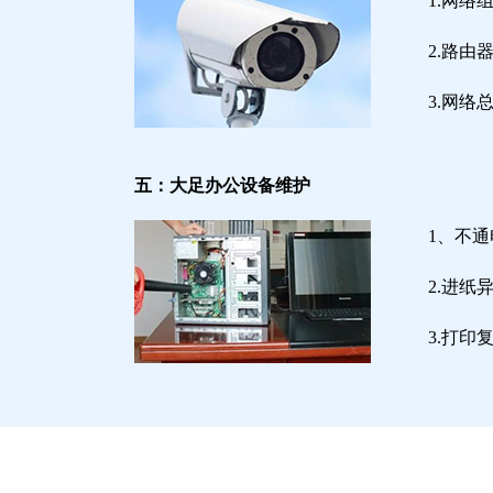
1.网络
2.路
3.网
五：大足办公设备维护
1、不
2.进
3.打