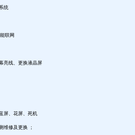
系统
不能联网
屏幕亮线、更换液晶屏
，蓝屏、花屏、死机
测维修及更换 ；