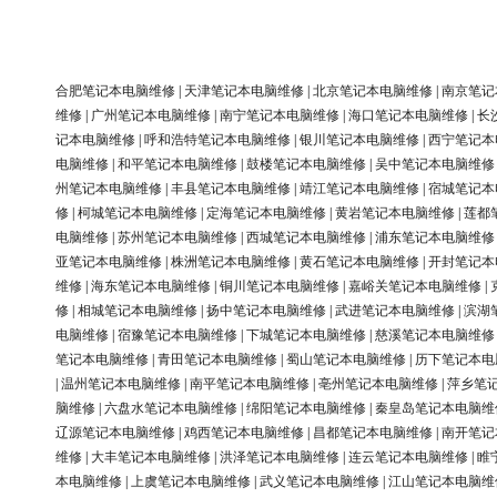
合肥笔记本电脑维修
|
天津笔记本电脑维修
|
北京笔记本电脑维修
|
南京笔记
维修
|
广州笔记本电脑维修
|
南宁笔记本电脑维修
|
海口笔记本电脑维修
|
长
记本电脑维修
|
呼和浩特笔记本电脑维修
|
银川笔记本电脑维修
|
西宁笔记本
电脑维修
|
和平笔记本电脑维修
|
鼓楼笔记本电脑维修
|
吴中笔记本电脑维修
州笔记本电脑维修
|
丰县笔记本电脑维修
|
靖江笔记本电脑维修
|
宿城笔记本
修
|
柯城笔记本电脑维修
|
定海笔记本电脑维修
|
黄岩笔记本电脑维修
|
莲都
电脑维修
|
苏州笔记本电脑维修
|
西城笔记本电脑维修
|
浦东笔记本电脑维修
亚笔记本电脑维修
|
株洲笔记本电脑维修
|
黄石笔记本电脑维修
|
开封笔记本
维修
|
海东笔记本电脑维修
|
铜川笔记本电脑维修
|
嘉峪关笔记本电脑维修
|
修
|
相城笔记本电脑维修
|
扬中笔记本电脑维修
|
武进笔记本电脑维修
|
滨湖
电脑维修
|
宿豫笔记本电脑维修
|
下城笔记本电脑维修
|
慈溪笔记本电脑维修
笔记本电脑维修
|
青田笔记本电脑维修
|
蜀山笔记本电脑维修
|
历下笔记本电
|
温州笔记本电脑维修
|
南平笔记本电脑维修
|
亳州笔记本电脑维修
|
萍乡笔
脑维修
|
六盘水笔记本电脑维修
|
绵阳笔记本电脑维修
|
秦皇岛笔记本电脑维
辽源笔记本电脑维修
|
鸡西笔记本电脑维修
|
昌都笔记本电脑维修
|
南开笔记
维修
|
大丰笔记本电脑维修
|
洪泽笔记本电脑维修
|
连云笔记本电脑维修
|
睢
本电脑维修
|
上虞笔记本电脑维修
|
武义笔记本电脑维修
|
江山笔记本电脑维